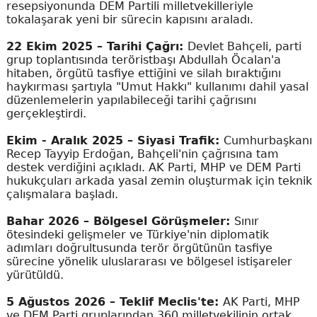
resepsiyonunda DEM Partili milletvekilleriyle
tokalaşarak yeni bir sürecin kapısını araladı.
22 Ekim 2025 – Tarihi Çağrı:
Devlet Bahçeli, parti
grup toplantısında teröristbaşı Abdullah Öcalan'a
hitaben, örgütü tasfiye ettiğini ve silah bıraktığını
haykırması şartıyla "Umut Hakkı" kullanımı dahil yasal
düzenlemelerin yapılabileceği tarihi çağrısını
gerçekleştirdi.
Ekim - Aralık 2025 – Siyasi Trafik:
Cumhurbaşkanı
Recep Tayyip Erdoğan, Bahçeli'nin çağrısına tam
destek verdiğini açıkladı. AK Parti, MHP ve DEM Parti
hukukçuları arkada yasal zemin oluşturmak için teknik
çalışmalara başladı.
Bahar 2026 – Bölgesel Görüşmeler:
Sınır
ötesindeki gelişmeler ve Türkiye'nin diplomatik
adımları doğrultusunda terör örgütünün tasfiye
sürecine yönelik uluslararası ve bölgesel istişareler
yürütüldü.
5 Ağustos 2026 – Teklif Meclis'te:
AK Parti, MHP
ve DEM Parti gruplarından 360 milletvekilinin ortak