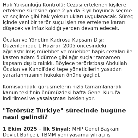
Hak Yoksunluğu Kontrolü: Cezası ertelenen kişilere
erteleme süresine göre 2 ya da 3 yıl boyunca seçme
ve seçilme gibi hak yoksunlukları uygulanacak. Süreç
içinde yeni bir terör suçu işlenirse erteleme kararı
düşecek ve infaz kaldığı yerden devam edecek.
Öcalan ve Yönetim Kadrosu Kapsam Dışı:
Düzenlemede 1 Haziran 2005 öncesindeki
ağırlaştırılmış müebbet ve müebbet hapis cezaları ile
kasten adam öldürme gibi ağır suçlar tamamen
kapsam dışı bırakıldı. Böylece teröristbaşı Abdullah
Öcalan ve Kandil'deki tepe yöneticilerin yasadan
yararlanmasının hukuken önüne geçildi.
Komisyondaki görüşmelerin hızla tamamlanarak
kanun teklifinin önümüzdeki hafta Genel Kurul'a
indirilmesi ve yasalaşması bekleniyor.
"Terörsüz Türkiye" sürecinde bugüne
nasıl gelindi?
1 Ekim 2025 – İlk Sinyal:
MHP Genel Başkanı
Devlet Bahçeli, TBMM yeni yasama yılı açılış