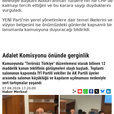
Belediye Başkanı Abdurrahman Tutdere'nin ise CHP'de
kalmayı tercih ettiğini ve bu karara saygı duyduklarını
vurguladı.
YENİ Parti'nin yerel yönetimlere dair temel ilkelerini ve
vizyon belgesini ise önümüzdeki günlerde kapsamlı bir
lansmanla kamuoyuna duyuracağı bildirildi.
Adalet Komisyonu önünde gerginlik
Kamuoyunda "Terörsüz Türkiye" düzenlemesi olarak bilinen 12
maddelik kanun teklifinin görüşmeleri olaylı başladı. Toplantı
salonunun kapısında İYİ Partili vekiller ile AK Partili üyeler
arasında salonun küçüklüğü ve kapıların açılmaması nedeniyle
sert tartışmalar yaşandı
07.08.2026 17:20:00
Haber Merkezi