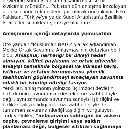
devletinin Suudi Arabistan'a saldırması ise bir
kıvılcımla mümkün... Pakistan dün anlaşma imzalayan
üç ülke içinde tek nükleer güç olarak öne çıkıyor. Peki
Pakistan, Türkiye'ye ya da Suudi Arabistan'a özellikle
İsrail'e karşı nükleer şemsiye olur mu?
Anlaşmanın içeriği detaylarda yumuşatıldı
Öte yandan "Müslüman NATO' olarak adlandırılan
Mekke Ortak Savunma Anlaşması'nın detayları belli
oldu.
Anlaşma, herhangi bir ülkeyi hedef
almayan, külfet paylaşımı ve ortak güvenlik
anlayışı temelinde bölgesel ve küresel barış,
istikrar ve refahın korunmasına yönelik
taahhütleri güçlendirmeyi amaçlayan savunma
odaklı bir işbirliği niteliği taşıyor.
Yetkililer, anlaşmanın yalnızca üç imzacı devletin
birbirlerinin savunmasını destekleme taahhüdüyle
değil, aynı zamanda savunma sanayisi işbirliğini ve
birlikte çalışabilirliği artırma taahhütleriyle de
tamamen savunma niteliği taşıdığını vurguluyor.
Türk yetkililer,
"anlaşmanın saldırgan bir askeri
cephe, çevreleme girişimi veya saldırı
planlaması değil, bölgesel istikrarı sağlamaya