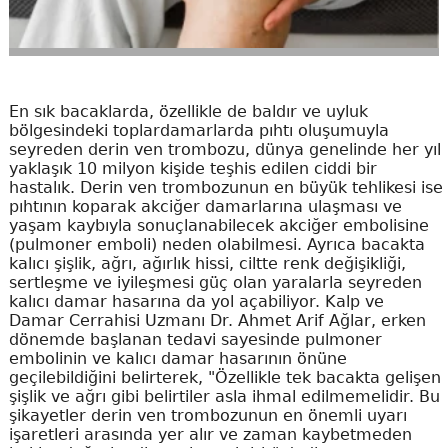
En sık bacaklarda, özellikle de baldır ve uyluk
bölgesindeki toplardamarlarda pıhtı oluşumuyla
seyreden derin ven trombozu, dünya genelinde her yıl
yaklaşık 10 milyon kişide teşhis edilen ciddi bir
hastalık. Derin ven trombozunun en büyük tehlikesi ise
pıhtının koparak akciğer damarlarına ulaşması ve
yaşam kaybıyla sonuçlanabilecek akciğer embolisine
(pulmoner emboli) neden olabilmesi. Ayrıca bacakta
kalıcı şişlik, ağrı, ağırlık hissi, ciltte renk değişikliği,
sertleşme ve iyileşmesi güç olan yaralarla seyreden
kalıcı damar hasarına da yol açabiliyor. Kalp ve
Damar Cerrahisi Uzmanı Dr. Ahmet Arif Ağlar, erken
dönemde başlanan tedavi sayesinde pulmoner
embolinin ve kalıcı damar hasarının önüne
geçilebildiğini belirterek, "Özellikle tek bacakta gelişen
şişlik ve ağrı gibi belirtiler asla ihmal edilmemelidir. Bu
şikayetler derin ven trombozunun en önemli uyarı
işaretleri arasında yer alır ve zaman kaybetmeden