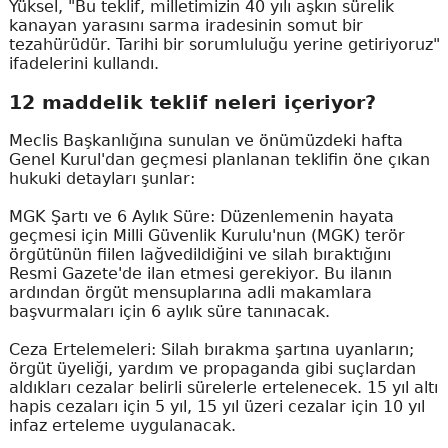
Yüksel, "Bu teklif, milletimizin 40 yılı aşkın sürelik
kanayan yarasını sarma iradesinin somut bir
tezahürüdür. Tarihi bir sorumluluğu yerine getiriyoruz"
ifadelerini kullandı.
12 maddelik teklif neleri içeriyor?
Meclis Başkanlığına sunulan ve önümüzdeki hafta
Genel Kurul'dan geçmesi planlanan teklifin öne çıkan
hukuki detayları şunlar:
MGK Şartı ve 6 Aylık Süre: Düzenlemenin hayata
geçmesi için Milli Güvenlik Kurulu'nun (MGK) terör
örgütünün fiilen lağvedildiğini ve silah bıraktığını
Resmi Gazete'de ilan etmesi gerekiyor. Bu ilanın
ardından örgüt mensuplarına adli makamlara
başvurmaları için 6 aylık süre tanınacak.
Ceza Ertelemeleri: Silah bırakma şartına uyanların;
örgüt üyeliği, yardım ve propaganda gibi suçlardan
aldıkları cezalar belirli sürelerle ertelenecek. 15 yıl altı
hapis cezaları için 5 yıl, 15 yıl üzeri cezalar için 10 yıl
infaz erteleme uygulanacak.