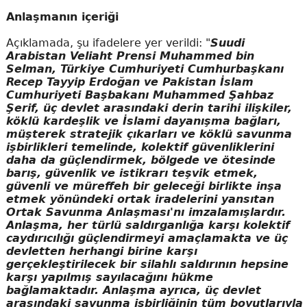
Anlaşmanın içeriği
Açıklamada, şu ifadelere yer verildi: "
Suudi
Arabistan Veliaht Prensi Muhammed bin
Selman, Türkiye Cumhuriyeti Cumhurbaşkanı
Recep Tayyip Erdoğan ve Pakistan İslam
Cumhuriyeti Başbakanı Muhammed Şahbaz
Şerif, üç devlet arasındaki derin tarihi ilişkiler,
köklü kardeşlik ve İslami dayanışma bağları,
müşterek stratejik çıkarları ve köklü savunma
işbirlikleri temelinde, kolektif güvenliklerini
daha da güçlendirmek, bölgede ve ötesinde
barış, güvenlik ve istikrarı teşvik etmek,
güvenli ve müreffeh bir geleceği birlikte inşa
etmek yönündeki ortak iradelerini yansıtan
Ortak Savunma Anlaşması'nı imzalamışlardır.
Anlaşma, her türlü saldırganlığa karşı kolektif
caydırıcılığı güçlendirmeyi amaçlamakta ve üç
devletten herhangi birine karşı
gerçekleştirilecek bir silahlı saldırının hepsine
karşı yapılmış sayılacağını hükme
bağlamaktadır. Anlaşma ayrıca, üç devlet
arasındaki savunma işbirliğinin tüm boyutlarıyla