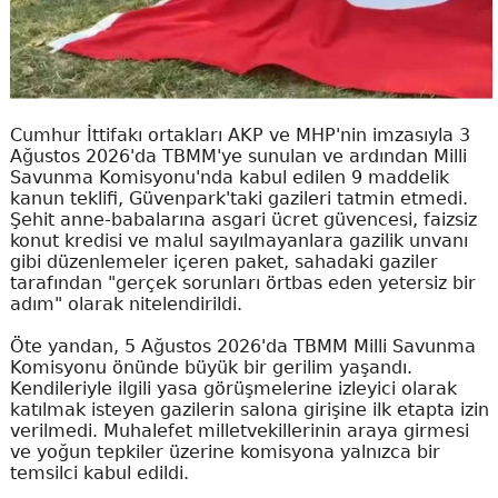
Cumhur İttifakı ortakları AKP ve MHP'nin imzasıyla 3
Ağustos 2026'da TBMM'ye sunulan ve ardından Milli
Savunma Komisyonu'nda kabul edilen 9 maddelik
kanun teklifi, Güvenpark'taki gazileri tatmin etmedi.
Şehit anne-babalarına asgari ücret güvencesi, faizsiz
konut kredisi ve malul sayılmayanlara gazilik unvanı
gibi düzenlemeler içeren paket, sahadaki gaziler
tarafından "gerçek sorunları örtbas eden yetersiz bir
adım" olarak nitelendirildi.
Öte yandan, 5 Ağustos 2026'da TBMM Milli Savunma
Komisyonu önünde büyük bir gerilim yaşandı.
Kendileriyle ilgili yasa görüşmelerine izleyici olarak
katılmak isteyen gazilerin salona girişine ilk etapta izin
verilmedi. Muhalefet milletvekillerinin araya girmesi
ve yoğun tepkiler üzerine komisyona yalnızca bir
temsilci kabul edildi.