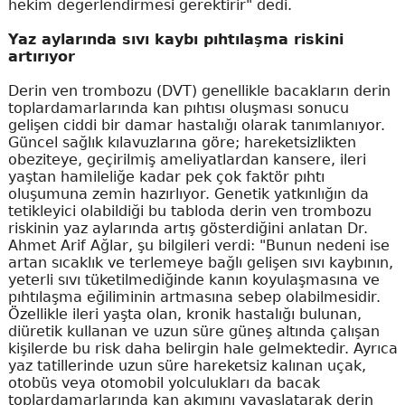
hekim değerlendirmesi gerektirir" dedi.
Yaz aylarında sıvı kaybı pıhtılaşma riskini
artırıyor
Derin ven trombozu (DVT) genellikle bacakların derin
toplardamarlarında kan pıhtısı oluşması sonucu
gelişen ciddi bir damar hastalığı olarak tanımlanıyor.
Güncel sağlık kılavuzlarına göre; hareketsizlikten
obeziteye, geçirilmiş ameliyatlardan kansere, ileri
yaştan hamileliğe kadar pek çok faktör pıhtı
oluşumuna zemin hazırlıyor. Genetik yatkınlığın da
tetikleyici olabildiği bu tabloda derin ven trombozu
riskinin yaz aylarında artış gösterdiğini anlatan Dr.
Ahmet Arif Ağlar, şu bilgileri verdi: "Bunun nedeni ise
artan sıcaklık ve terlemeye bağlı gelişen sıvı kaybının,
yeterli sıvı tüketilmediğinde kanın koyulaşmasına ve
pıhtılaşma eğiliminin artmasına sebep olabilmesidir.
Özellikle ileri yaşta olan, kronik hastalığı bulunan,
diüretik kullanan ve uzun süre güneş altında çalışan
kişilerde bu risk daha belirgin hale gelmektedir. Ayrıca
yaz tatillerinde uzun süre hareketsiz kalınan uçak,
otobüs veya otomobil yolculukları da bacak
toplardamarlarında kan akımını yavaşlatarak derin