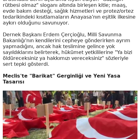
rütbesi olmaz" sloganı altında birleşen kitle; maaş,
evde bakım desteği, sağlık hizmetleri ve protez/ortez
tedarikindeki kısıtlamaların Anayasa'nın eşitlik ilkesine
aykırı olduğunu savunuyor.
Dernek Başkanı Erdem Çerçioğlu, Milli Savunma
Bakanlığı'nın kendilerini cepheye gönderirken ayrım
yapmadığını, ancak hak teslimine gelince yok
sayıldıklarını belirterek, hükümet yetkililerine "Ya bizi
öldüreceksiniz ya hakkımızı vereceksiniz" sözleriyle
sert tepki gösterdi.
Meclis'te "Barikat" Gerginliği ve Yeni Yasa
Tasarısı