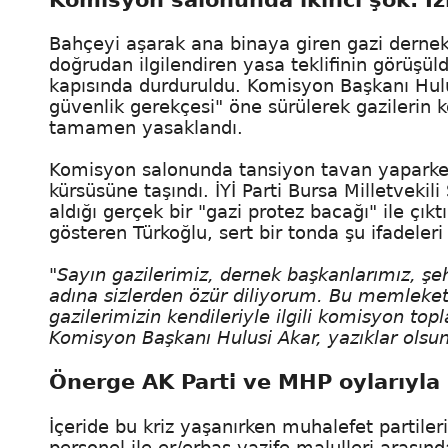
Bahçeyi aşarak ana binaya giren gazi dernek 
doğrudan ilgilendiren yasa teklifinin görü
kapısında durduruldu. Komisyon Başkanı Hulu
güvenlik gerekçesi" öne sürülerek gazilerin 
tamamen yasaklandı.
Komisyon salonunda tansiyon tavan yaparken,
kürsüsüne taşındı. İYİ Parti Bursa Milletveki
aldığı gerçek bir "gazi protez bacağı" ile çıkt
gösteren Türkoğlu, sert bir tonda şu ifadeleri 
"Sayın gazilerimiz, dernek başkanlarımız, şehi
adına sizlerden özür diliyorum. Bu memlekett
gazilerimizin kendileriyle ilgili komisyon top
Komisyon Başkanı Hulusi Akar, yazıklar olsun sa
Önerge AK Parti ve MHP oylarıyla 
İçeride bu kriz yaşanırken muhalefet partileri
personel ile er/erbaş vazife malulleri arası