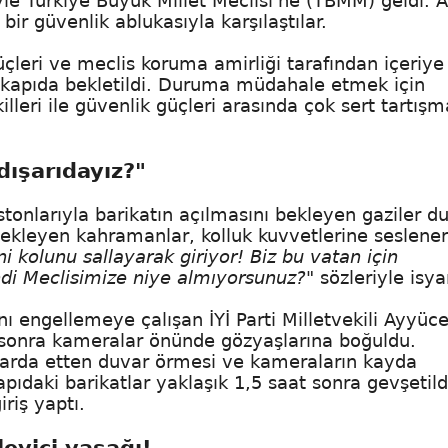
yle Türkiye Büyük Millet Meclisi'ne (TBMM) geldi. 
r güvenlik ablukasıyla karşılaştılar.
çleri ve meclis koruma amirliği tarafından içeriye
e kapıda bekletildi. Duruma müdahale etmek için
leri ile güvenlik güçleri arasında çok sert tartışm
 dışarıdayız?"
stonlarıyla barikatın açılmasını bekleyen gaziler 
bekleyen kahramanlar, kolluk kuvvetlerine seslener
ini kolunu sallayarak giriyor! Biz bu vatan için
kendi Meclisimize niye almıyorsunuz?"
sözleriyle isya
ı engellemeye çalışan İYİ Parti Milletvekili Ayyüc
an sonra kameralar önünde gözyaşlarına boğuldu.
apılarda etten duvar örmesi ve kameraların kayda
pıdaki barikatlar yaklaşık 1,5 saat sonra gevşetild
iriş yaptı.
eyici yasağı!