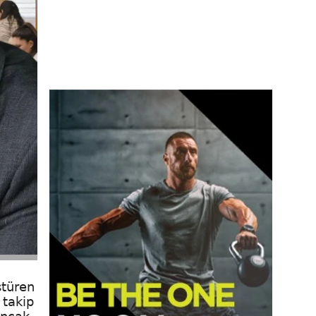
ştüren
 takip