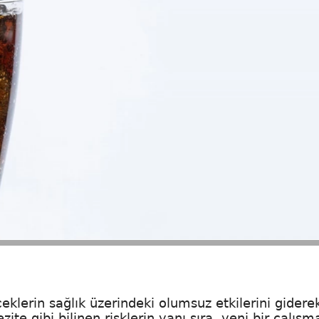
ceklerin sağlık üzerindeki olumsuz etkilerini gidere
te gibi bilinen risklerin yanı sıra, yeni bir çalışm