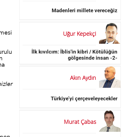
Madenleri millete vereceğiz
tmesi
Uğur Kepekçi
İlk kıvılcım: İblis'in kibri / Kötülüğün
urulu
gölgesinde insan -2-
n
na
Akın Aydın
izler
Türkiye’yi çerçeveleyecekler
Murat Çabas
amen