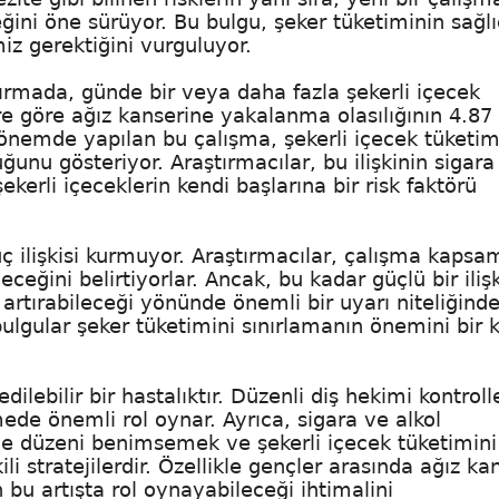
ceğini öne sürüyor. Bu bulgu, şeker tüketiminin sağl
iz gerektiğini vurguluyor.
tırmada, günde bir veya daha fazla şekerli içecek
re göre ağız kanserine yakalanma olasılığının 4.87
 dönemde yapılan bu çalışma, şekerli içecek tüketimi
duğunu gösteriyor. Araştırmacılar, bu ilişkinin sigar
kerli içeceklerin kendi başlarına bir risk faktörü
ç ilişkisi kurmuyor. Araştırmacılar, çalışma kapsa
ceğini belirtiyorlar. Ancak, bu kadar güçlü bir ilişk
i artırabileceği yönünde önemli bir uyarı niteliğinde
ulgular şeker tüketimini sınırlamanın önemini bir 
ilebilir bir hastalıktır. Düzenli diş hekimi kontrolle
ede önemli rol oynar. Ayrıca, sigara ve alkol
me düzeni benimsemek ve şekerli içecek tüketimini
li stratejilerdir. Özellikle gençler arasında ağız ka
n bu artışta rol oynayabileceği ihtimalini