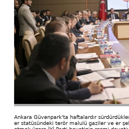
Ankara Güvenpark'ta haftalardır sürdürdükler
er statüsündeki terör malulü gaziler ve er şehit