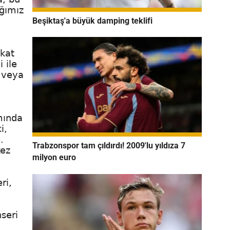
ığımız
Beşiktaş'a büyük damping teklifi
 kat
 ile
a veya
mında
i,
.
Trabzonspor tam çıldırdı! 2009'lu yıldıza 7
kez
milyon euro
ri,
nseri