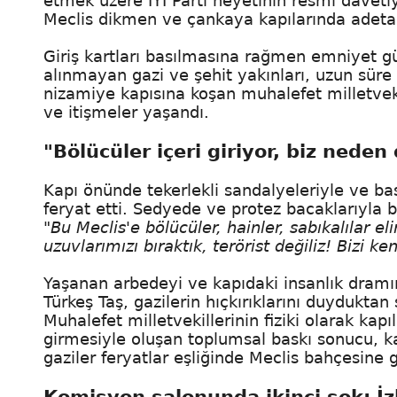
etmek üzere İYİ Parti heyetinin resmi daveti
Meclis dikmen ve çankaya kapılarında adeta bi
Giriş kartları basılmasına rağmen emniyet gü
alınmayan gazi ve şehit yakınları, uzun sür
nizamiye kapısına koşan muhalefet milletvekil
ve itişmeler yaşandı.
"Bölücüler içeri giriyor, biz neden
Kapı önünde tekerlekli sandalyeleriyle ve ba
feryat etti. Sedyede ve protez bacaklarıyla 
"Bu Meclis'e bölücüler, hainler, sabıkalılar el
uzuvlarımızı bıraktık, terörist değiliz! Bizi 
Yaşanan arbedeyi ve kapıdaki insanlık dramın
Türkeş Taş, gazilerin hıçkırıklarını duydukt
Muhalefet milletvekillerinin fiziki olarak k
girmesiyle oluşan toplumsal baskı sonucu, ka
gaziler feryatlar eşliğinde Meclis bahçesine g
Komisyon salonunda ikinci şok: İzl