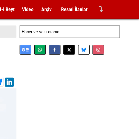
⤵
l-i Beyt
Video
Arşiv
Resmi İlanlar