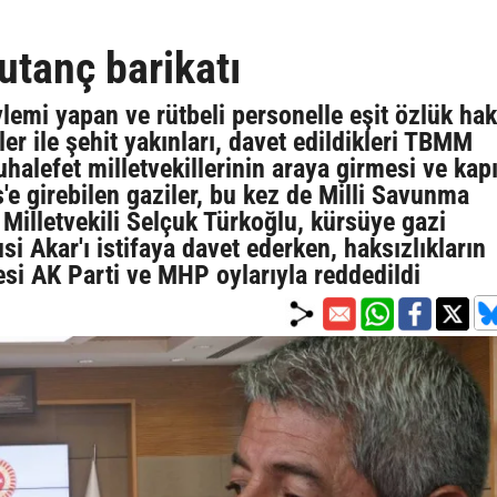
utanç barikatı
emi yapan ve rütbeli personelle eşit özlük hak
ler ile şehit yakınları, davet edildikleri TBMM
halefet milletvekillerinin araya girmesi ve kap
e girebilen gaziler, bu kez de Milli Savunma
Milletvekili Selçuk Türkoğlu, kürsüye gazi
i Akar'ı istifaya davet ederken, haksızlıkların
si AK Parti ve MHP oylarıyla reddedildi