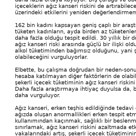
içeceklerin ağız kanseri riskini de artırabile
üzerindeki etkilerini yeniden değerlendirmem
162 bin kadını kapsayan geniş çaplı bir araş
tüketen kadınların, ayda birden az tüketenle
daha fazla olduğu tespit edildi. 30 yıllık bir
ağız kanseri riski arasında güçlü bir ilişki ol
alkol tüketiminden bağımsız olduğunu, yani şe
olabileceğini vurguluyorlar.
Elbette, bu çalışma doğrudan bir neden-sonu
hesaba katılmayan diğer faktörlerin de olabile
şekerli içecek tüketiminin ağız kanseri riskin
Daha fazla araştırmaya ihtiyaç duyulsa da, b
daha vurguluyor.
Ağız kanseri, erken teşhis edildiğinde tedavi ed
ağızda oluşan anormallikleri erken tespit etm
kullanımından kaçınmak, sağlıklı bir beslen
sınırlamak, ağız kanseri riskini azaltmada etki
vakalarındaki artış, şekerli içecek tüketimini