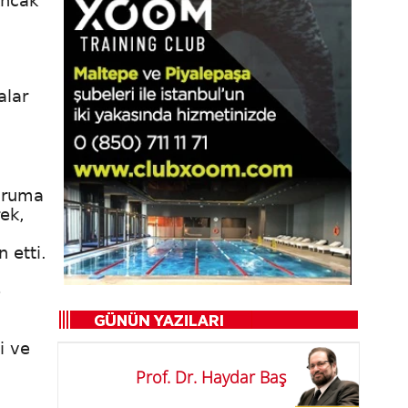
Ancak
alar
duruma
ek,
n etti.
e
i ve
Prof. Dr. Haydar Baş