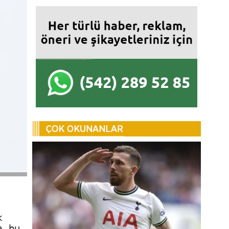
k
a, bu