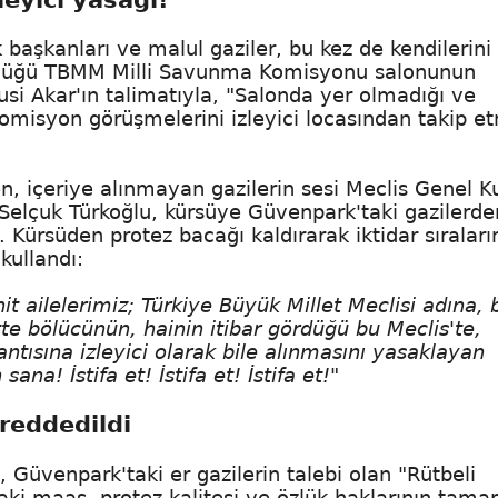
başkanları ve malul gaziler, bu kez de kendilerini
şüldüğü TBMM Milli Savunma Komisyonu salonunun
si Akar'ın talimatıyla, "Salonda yer olmadığı ve
komisyon görüşmelerini izleyici locasından takip e
 içeriye alınmayan gazilerin sesi Meclis Genel K
li Selçuk Türkoğlu, kürsüye Güvenpark'taki gazilerde
ı. Kürsüden protez bacağı kaldırarak iktidar sıraları
kullandı:
t ailelerimiz; Türkiye Büyük Millet Meclisi adına, b
e bölücünün, hainin itibar gördüğü bu Meclis'te,
lantısına izleyici olarak bile alınmasını yasaklayan
na! İstifa et! İstifa et! İstifa et!"
reddedildi
, Güvenpark'taki er gazilerin talebi olan "Rütbeli
ndaki maaş, protez kalitesi ve özlük haklarının tam