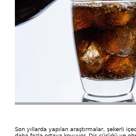
Son yıllarda yapılan araştırmalar, şekerli içe
daha fazla ortaya koyuyor. Diş çürüğü ve obezi