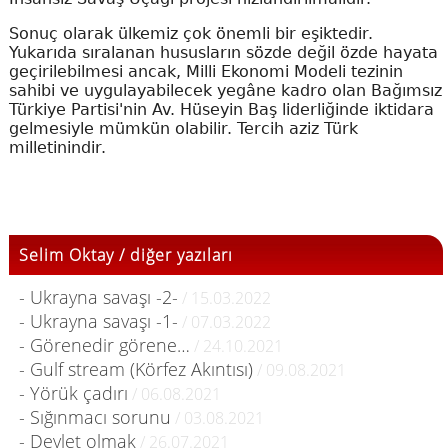
Sonuç olarak ülkemiz çok önemli bir eşiktedir.
Yukarıda sıralanan hususların sözde değil özde hayata
geçirilebilmesi ancak, Milli Ekonomi Modeli tezinin
sahibi ve uygulayabilecek yegâne kadro olan Bağımsız
Türkiye Partisi'nin Av. Hüseyin Baş liderliğinde iktidara
gelmesiyle mümkün olabilir. Tercih aziz Türk
milletinindir.
Selim Oktay / diğer yazıları
- Ukrayna savaşı -2-
/ 15.03.2022
- Ukrayna savaşı -1-
/ 07.03.2022
- Görenedir görene…
/ 24.10.2021
- Gulf stream (Körfez Akıntısı)
/ 09.08.2021
- Yörük çadırı
/ 06.08.2021
- Sığınmacı sorunu
/ 03.08.2021
- Devlet olmak
/ 26.07.2021