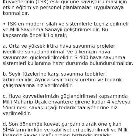
Kuvvetlerinin (TSK) eski gücüne kavuşturulması için
etkin eğitim ve personel planlamaları uygulamaya
konmalıdır.
• TSK en modern silah ve sistemlerle teçhiz edilmeli
ve Milli Savunma Sanayii geliştirilmelidir. Bu
kapsamda öncelikli olarak;
a. Orta ve yüksek irtifa hava savunma projeleri
ivedilikle sonuçlandırılmalı ve ülkemizin hava
savunması güçlendirilmelidir. S-400 hava savunma
sistemleri kullanıma hazır durumda bulundurulmalıdır.
b. Seyir füzelerine karşı savunma tedbirleri
artırılmalıdır. Ayrıca seyir füzesi üretim ve tedarik
çalışmalarına hız verilmelidir.
c. Hava kuvvetlerimizin güçlendirilmesi kapsamında
Milli Muharip Uçak envantere girene kadar 4 ve/veya
5'inci nesil savaş uçağı tedarik faaliyetlerine hız
verilmelidir.
d. Son dönemde kuvvet çarpanı olarak öne çıkan
SİHA'ların imkân ve kabiliyetleri geliştirilmeli ve Milli
İnsansız Savaş Uçağı projesi hızlandırılmalıdır.