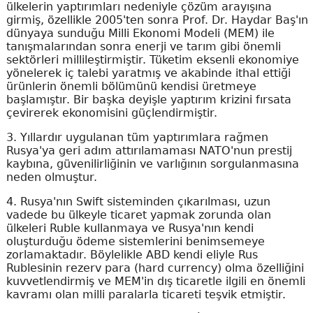
ülkelerin yaptırımları nedeniyle çözüm arayışına
girmiş, özellikle 2005'ten sonra Prof. Dr. Haydar Baş'ın
dünyaya sunduğu Milli Ekonomi Modeli (MEM) ile
tanışmalarından sonra enerji ve tarım gibi önemli
sektörleri millileştirmiştir. Tüketim eksenli ekonomiye
yönelerek iç talebi yaratmış ve akabinde ithal ettiği
ürünlerin önemli bölümünü kendisi üretmeye
başlamıştır. Bir başka deyişle yaptırım krizini fırsata
çevirerek ekonomisini güçlendirmiştir.
3. Yıllardır uygulanan tüm yaptırımlara rağmen
Rusya'ya geri adım attırılamaması NATO'nun prestij
kaybına, güvenilirliğinin ve varlığının sorgulanmasına
neden olmuştur.
4. Rusya'nın Swift sisteminden çıkarılması, uzun
vadede bu ülkeyle ticaret yapmak zorunda olan
ülkeleri Ruble kullanmaya ve Rusya'nın kendi
oluşturduğu ödeme sistemlerini benimsemeye
zorlamaktadır. Böylelikle ABD kendi eliyle Rus
Rublesinin rezerv para (hard currency) olma özelliğini
kuvvetlendirmiş ve MEM'in dış ticaretle ilgili en önemli
kavramı olan milli paralarla ticareti teşvik etmiştir.