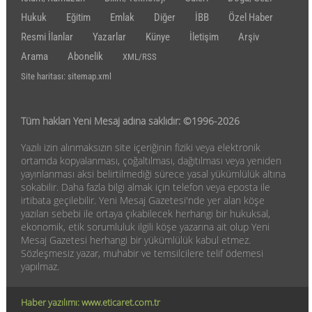
Hukuk
Eğitim
Emlak
Diğer
İBB
Özel Haber
Resmi İlanlar
Yazarlar
Künye
İletişim
Arşiv
Arama
Abonelik
XML/RSS
Site haritası: sitemap.xml
Tüm hakları Yeni Mesaj adına saklıdır: ©1996-2026
Yazılı izin alınmaksızın site içeriğinin fiziki veya elektronik
ortamda kopyalanması, çoğaltılması, dağıtılması veya yeniden
yayınlanması aksi belirtilmediği sürece yasal yükümlülük altına
sokabilir. Daha fazla bilgi almak için telefon veya eposta ile
irtibata geçilebilir. Yeni Mesaj Gazetesi'nde yer alan köşe
yazıları sebebi ile ortaya çıkabilecek herhangi bir hukuksal,
ekonomik, etik sorumluluk ilgili köşe yazarına ait olup Yeni
Mesaj Gazetesi herhangi bir yükümlülük kabul etmez.
Sözleşmesiz yazar, muhabir ve temsilcilere telif ödemesi
yapılmaz.
Haber yazılımı: www.eticaret.com.tr