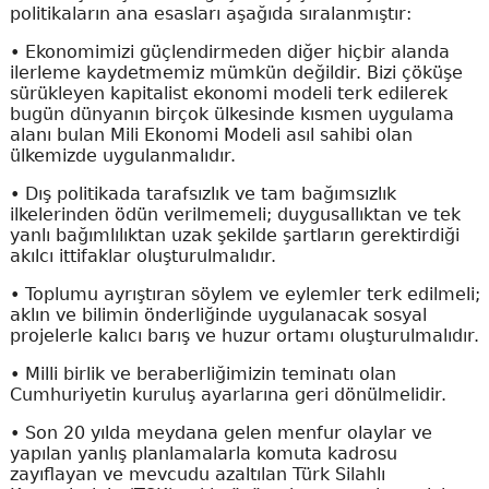
politikaların ana esasları aşağıda sıralanmıştır:
• Ekonomimizi güçlendirmeden diğer hiçbir alanda
ilerleme kaydetmemiz mümkün değildir. Bizi çöküşe
sürükleyen kapitalist ekonomi modeli terk edilerek
bugün dünyanın birçok ülkesinde kısmen uygulama
alanı bulan Mili Ekonomi Modeli asıl sahibi olan
ülkemizde uygulanmalıdır.
• Dış politikada tarafsızlık ve tam bağımsızlık
ilkelerinden ödün verilmemeli; duygusallıktan ve tek
yanlı bağımlılıktan uzak şekilde şartların gerektirdiği
akılcı ittifaklar oluşturulmalıdır.
• Toplumu ayrıştıran söylem ve eylemler terk edilmeli;
aklın ve bilimin önderliğinde uygulanacak sosyal
projelerle kalıcı barış ve huzur ortamı oluşturulmalıdır.
• Milli birlik ve beraberliğimizin teminatı olan
Cumhuriyetin kuruluş ayarlarına geri dönülmelidir.
• Son 20 yılda meydana gelen menfur olaylar ve
yapılan yanlış planlamalarla komuta kadrosu
zayıflayan ve mevcudu azaltılan Türk Silahlı