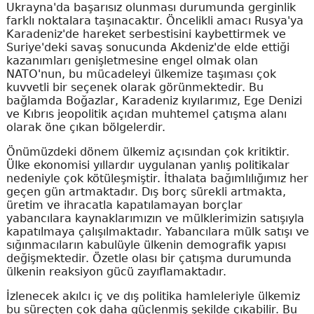
Ukrayna'da başarısız olunması durumunda gerginlik
farklı noktalara taşınacaktır. Öncelikli amacı Rusya'ya
Karadeniz'de hareket serbestisini kaybettirmek ve
Suriye'deki savaş sonucunda Akdeniz'de elde ettiği
kazanımları genişletmesine engel olmak olan
NATO'nun, bu mücadeleyi ülkemize taşıması çok
kuvvetli bir seçenek olarak görünmektedir. Bu
bağlamda Boğazlar, Karadeniz kıyılarımız, Ege Denizi
ve Kıbrıs jeopolitik açıdan muhtemel çatışma alanı
olarak öne çıkan bölgelerdir.
Önümüzdeki dönem ülkemiz açısından çok kritiktir.
Ülke ekonomisi yıllardır uygulanan yanlış politikalar
nedeniyle çok kötüleşmiştir. İthalata bağımlılığımız her
geçen gün artmaktadır. Dış borç sürekli artmakta,
üretim ve ihracatla kapatılamayan borçlar
yabancılara kaynaklarımızın ve mülklerimizin satışıyla
kapatılmaya çalışılmaktadır. Yabancılara mülk satışı ve
sığınmacıların kabulüyle ülkenin demografik yapısı
değişmektedir. Özetle olası bir çatışma durumunda
ülkenin reaksiyon gücü zayıflamaktadır.
İzlenecek akılcı iç ve dış politika hamleleriyle ülkemiz
bu süreçten çok daha güçlenmiş şekilde çıkabilir. Bu