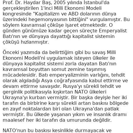
Prof. Dr. Haydar Baş, 2005 yılında İstanbul'da
gerçekleştirilen 1'inci Milli Ekonomi Modeli
kongresinde "Kapitalizm ve ABD dolarının dünya
üzerindeki hegemonyasının bittiğini" vurgulamıştır. Bu
söylem kavramsal çöküşe işaret etmektedir. O
günden günümüze kadar geçen süreçte Emperyalist
Batı'nın ve dünyaya dayattığı kapitalist sistemin
çöküşü hızlanmıştır.
Önceki yazımda da belirttiğim gibi bu savaş Milli
Ekonomi Modeli'ni uygulamak isteyen ülkeler ile
dünyaya kapitalist sistemi zorla dayatan Batı'nın
kavramsal boyuttan somut zemine taşınmış
mücadelesidir. Batı emperyalizminin varlığını, tehdit
olarak algıladığı Asya coğrafyasında kabul ettirme ve
devam ettirme savaşıdır. Rusya'yı sürekli tehdit ve
gerginlik politikasıyla kışkırtan NATO ülkeleri
Ukrayna'yı kurban vermiştir. Bir başka deyişle her iki
tarafın da birbirine karşı sürekli artan baskısı bölgede
en zayıf noktalardan biri olan Ukrayna'dan patlak
vermiştir. Bu ülkede yaşanan yıkım ve insanlık dramı
maalesef her iki tarafın da umurunda değildir.
NATO'nun bu baskısı kesinlikle durmayacak ve