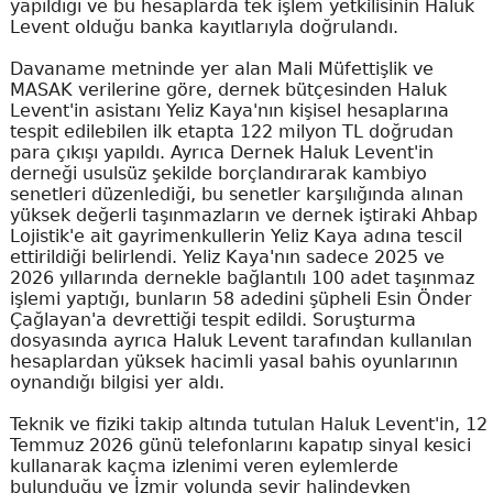
yapıldığı ve bu hesaplarda tek işlem yetkilisinin Haluk
Levent olduğu banka kayıtlarıyla doğrulandı.
Davaname metninde yer alan Mali Müfettişlik ve
MASAK verilerine göre, dernek bütçesinden Haluk
Levent'in asistanı Yeliz Kaya'nın kişisel hesaplarına
tespit edilebilen ilk etapta 122 milyon TL doğrudan
para çıkışı yapıldı. Ayrıca Dernek Haluk Levent'in
derneği usulsüz şekilde borçlandırarak kambiyo
senetleri düzenlediği, bu senetler karşılığında alınan
yüksek değerli taşınmazların ve dernek iştiraki Ahbap
Lojistik'e ait gayrimenkullerin Yeliz Kaya adına tescil
ettirildiği belirlendi. Yeliz Kaya'nın sadece 2025 ve
2026 yıllarında dernekle bağlantılı 100 adet taşınmaz
işlemi yaptığı, bunların 58 adedini şüpheli Esin Önder
Çağlayan'a devrettiği tespit edildi. Soruşturma
dosyasında ayrıca Haluk Levent tarafından kullanılan
hesaplardan yüksek hacimli yasal bahis oyunlarının
oynandığı bilgisi yer aldı.
Teknik ve fiziki takip altında tutulan Haluk Levent'in, 12
Temmuz 2026 günü telefonlarını kapatıp sinyal kesici
kullanarak kaçma izlenimi veren eylemlerde
bulunduğu ve İzmir yolunda seyir halindeyken