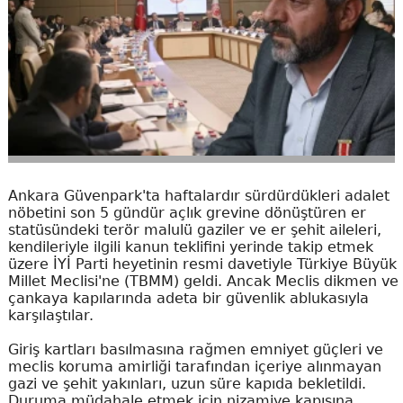
Ankara Güvenpark'ta haftalardır sürdürdükleri adalet
nöbetini son 5 gündür açlık grevine dönüştüren er
statüsündeki terör malulü gaziler ve er şehit aileleri,
kendileriyle ilgili kanun teklifini yerinde takip etmek
üzere İYİ Parti heyetinin resmi davetiyle Türkiye Büyük
Millet Meclisi'ne (TBMM) geldi. Ancak Meclis dikmen ve
çankaya kapılarında adeta bir güvenlik ablukasıyla
karşılaştılar.
Giriş kartları basılmasına rağmen emniyet güçleri ve
meclis koruma amirliği tarafından içeriye alınmayan
gazi ve şehit yakınları, uzun süre kapıda bekletildi.
Duruma müdahale etmek için nizamiye kapısına