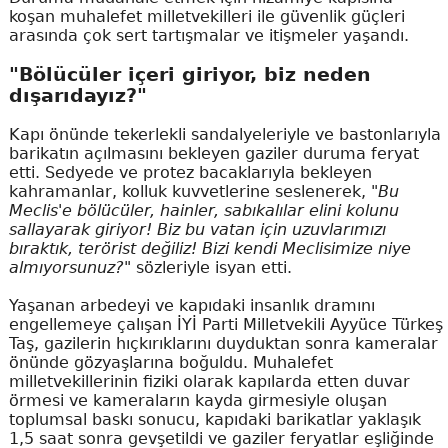
koşan muhalefet milletvekilleri ile güvenlik güçleri
arasında çok sert tartışmalar ve itişmeler yaşandı.
"Bölücüler içeri giriyor, biz neden
dışarıdayız?"
Kapı önünde tekerlekli sandalyeleriyle ve bastonlarıyla
barikatın açılmasını bekleyen gaziler duruma feryat
etti. Sedyede ve protez bacaklarıyla bekleyen
kahramanlar, kolluk kuvvetlerine seslenerek,
"Bu
Meclis'e bölücüler, hainler, sabıkalılar elini kolunu
sallayarak giriyor! Biz bu vatan için uzuvlarımızı
bıraktık, terörist değiliz! Bizi kendi Meclisimize niye
almıyorsunuz?"
sözleriyle isyan etti.
Yaşanan arbedeyi ve kapıdaki insanlık dramını
engellemeye çalışan İYİ Parti Milletvekili Ayyüce Türkeş
Taş, gazilerin hıçkırıklarını duyduktan sonra kameralar
önünde gözyaşlarına boğuldu. Muhalefet
milletvekillerinin fiziki olarak kapılarda etten duvar
örmesi ve kameraların kayda girmesiyle oluşan
toplumsal baskı sonucu, kapıdaki barikatlar yaklaşık
1,5 saat sonra gevşetildi ve gaziler feryatlar eşliğinde