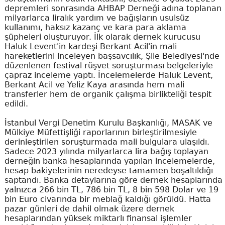
depremleri sonrasında AHBAP Derneği adına toplanan
milyarlarca liralık yardım ve bağışların usulsüz
kullanımı, haksız kazanç ve kara para aklama
şüpheleri oluşturuyor. İlk olarak dernek kurucusu
Haluk Levent'in kardeşi Berkant Acil'in mali
hareketlerini inceleyen başsavcılık, Şile Belediyesi'nde
düzenlenen festival rüşvet soruşturması belgeleriyle
çapraz inceleme yaptı. İncelemelerde Haluk Levent,
Berkant Acil ve Yeliz Kaya arasında hem mali
transferler hem de organik çalışma birlikteliği tespit
edildi.
İstanbul Vergi Denetim Kurulu Başkanlığı, MASAK ve
Mülkiye Müfettişliği raporlarının birleştirilmesiyle
derinleştirilen soruşturmada mali bulgulara ulaşıldı.
Sadece 2023 yılında milyarlarca lira bağış toplayan
derneğin banka hesaplarında yapılan incelemelerde,
hesap bakiyelerinin neredeyse tamamen boşaltıldığı
saptandı. Banka detaylarına göre dernek hesaplarında
yalnızca 266 bin TL, 786 bin TL, 8 bin 598 Dolar ve 19
bin Euro civarında bir meblağ kaldığı görüldü. Hatta
pazar günleri de dahil olmak üzere dernek
hesaplarından yüksek miktarlı finansal işlemler