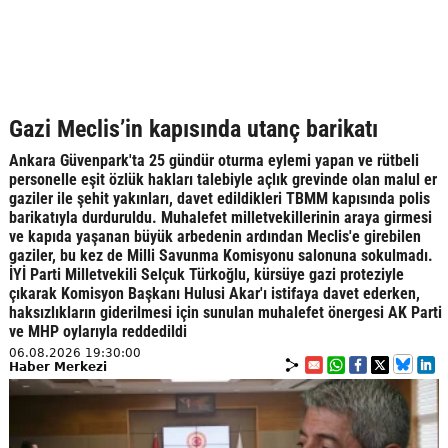
Gazi Meclis’in kapısında utanç barikatı
Ankara Güvenpark'ta 25 gündür oturma eylemi yapan ve rütbeli
personelle eşit özlük hakları talebiyle açlık grevinde olan malul er
gaziler ile şehit yakınları, davet edildikleri TBMM kapısında polis
barikatıyla durduruldu. Muhalefet milletvekillerinin araya girmesi
ve kapıda yaşanan büyük arbedenin ardından Meclis'e girebilen
gaziler, bu kez de Milli Savunma Komisyonu salonuna sokulmadı.
İYİ Parti Milletvekili Selçuk Türkoğlu, kürsüye gazi proteziyle
çıkarak Komisyon Başkanı Hulusi Akar'ı istifaya davet ederken,
haksızlıkların giderilmesi için sunulan muhalefet önergesi AK Parti
ve MHP oylarıyla reddedildi
06.08.2026 19:30:00
Haber Merkezi