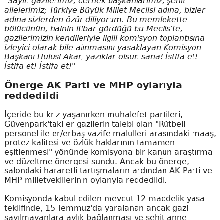
"Sayın gazilerimiz, dernek başkanlarımız, şehit
ailelerimiz; Türkiye Büyük Millet Meclisi adına, bizler
adına sizlerden özür diliyorum. Bu memlekette
bölücünün, hainin itibar gördüğü bu Meclis'te,
gazilerimizin kendileriyle ilgili komisyon toplantısına
izleyici olarak bile alınmasını yasaklayan Komisyon
Başkanı Hulusi Akar, yazıklar olsun sana! İstifa et!
İstifa et! İstifa et!"
Önerge AK Parti ve MHP oylarıyla
reddedildi
İçeride bu kriz yaşanırken muhalefet partileri,
Güvenpark'taki er gazilerin talebi olan "Rütbeli
personel ile er/erbaş vazife malulleri arasındaki maaş,
protez kalitesi ve özlük haklarının tamamen
eşitlenmesi" yönünde komisyona bir kanun araştırma
ve düzeltme önergesi sundu. Ancak bu önerge,
salondaki hararetli tartışmaların ardından AK Parti ve
MHP milletvekillerinin oylarıyla reddedildi.
Komisyonda kabul edilen mevcut 12 maddelik yasa
teklifinde, 15 Temmuz'da yaralanan ancak gazi
sayılmayanlara aylık bağlanması ve şehit anne-