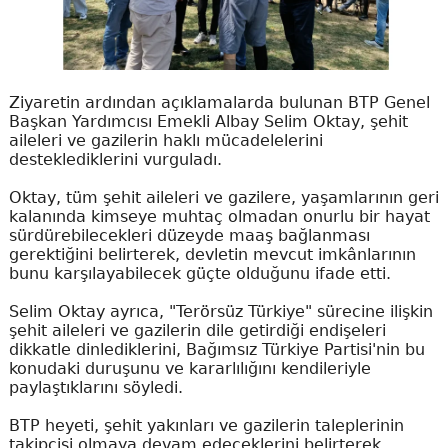
Ziyaretin ardından açıklamalarda bulunan BTP Genel
Başkan Yardımcısı Emekli Albay Selim Oktay, şehit
aileleri ve gazilerin haklı mücadelelerini
desteklediklerini vurguladı.
Oktay, tüm şehit aileleri ve gazilere, yaşamlarının geri
kalanında kimseye muhtaç olmadan onurlu bir hayat
sürdürebilecekleri düzeyde maaş bağlanması
gerektiğini belirterek, devletin mevcut imkânlarının
bunu karşılayabilecek güçte olduğunu ifade etti.
Selim Oktay ayrıca, "Terörsüz Türkiye" sürecine ilişkin
şehit aileleri ve gazilerin dile getirdiği endişeleri
dikkatle dinlediklerini, Bağımsız Türkiye Partisi'nin bu
konudaki duruşunu ve kararlılığını kendileriyle
paylaştıklarını söyledi.
BTP heyeti, şehit yakınları ve gazilerin taleplerinin
takipçisi olmaya devam edeceklerini belirterek