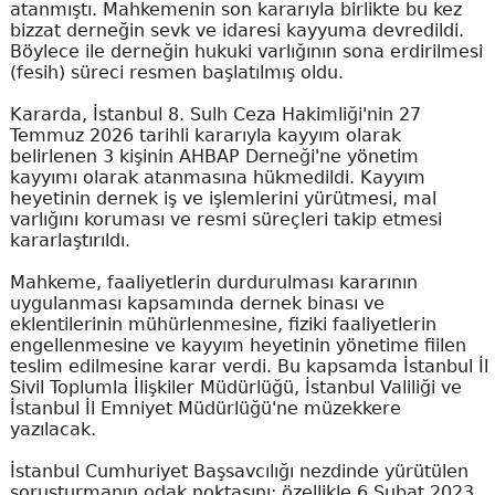
atanmıştı. Mahkemenin son kararıyla birlikte bu kez
bizzat derneğin sevk ve idaresi kayyuma devredildi.
Böylece ile derneğin hukuki varlığının sona erdirilmesi
(fesih) süreci resmen başlatılmış oldu.
Kararda, İstanbul 8. Sulh Ceza Hakimliği'nin 27
Temmuz 2026 tarihli kararıyla kayyım olarak
belirlenen 3 kişinin AHBAP Derneği'ne yönetim
kayyımı olarak atanmasına hükmedildi. Kayyım
heyetinin dernek iş ve işlemlerini yürütmesi, mal
varlığını koruması ve resmi süreçleri takip etmesi
kararlaştırıldı.
Mahkeme, faaliyetlerin durdurulması kararının
uygulanması kapsamında dernek binası ve
eklentilerinin mühürlenmesine, fiziki faaliyetlerin
engellenmesine ve kayyım heyetinin yönetime fiilen
teslim edilmesine karar verdi. Bu kapsamda İstanbul İl
Sivil Toplumla İlişkiler Müdürlüğü, İstanbul Valiliği ve
İstanbul İl Emniyet Müdürlüğü'ne müzekkere
yazılacak.
İstanbul Cumhuriyet Başsavcılığı nezdinde yürütülen
soruşturmanın odak noktasını; özellikle 6 Şubat 2023