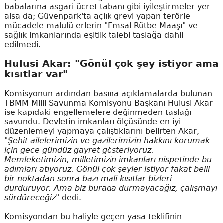
babalarına asgari ücret tabanı gibi iyileştirmeler yer
alsa da; Güvenpark'ta açlık grevi yapan terörle
mücadele malulü erlerin "Emsal Rütbe Maaşı" ve
sağlık imkanlarında eşitlik talebi taslağa dahil
edilmedi.
Hulusi Akar: "Gönül çok şey istiyor ama
kısıtlar var"
Komisyonun ardından basına açıklamalarda bulunan
TBMM Milli Savunma Komisyonu Başkanı Hulusi Akar
ise kapıdaki engellemelere değinmeden taslağı
savundu. Devletin imkanları ölçüsünde en iyi
düzenlemeyi yapmaya çalıştıklarını belirten Akar,
"Şehit ailelerimizin ve gazilerimizin hakkını korumak
için gece gündüz gayret gösteriyoruz.
Memleketimizin, milletimizin imkanları nispetinde bu
adımları atıyoruz. Gönül çok şeyler istiyor fakat belli
bir noktadan sonra bazı mali kısıtlar bizleri
durduruyor. Ama biz burada durmayacağız, çalışmayı
sürdüreceğiz"
dedi.
Komisyondan bu haliyle geçen yasa teklifinin