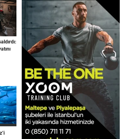
saldırdı:
yatını
z’i