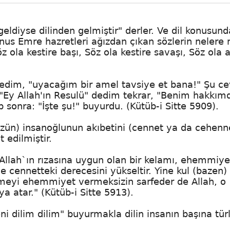
eldiyse dilinden gelmiştir" derler. Ve dil konusund
Yunus Emre hazretleri ağızdan çıkan sözlerin nelere
öz ola kestire başı, Söz ola kestire savaşı, Söz ola 
 dedim, "uyacağım bir amel tavsiye et bana!" Şu ce
" "Ey Allah'ın Resulü" dedim tekrar, "Benim hakkım
p sonra: "İşte şu!" buyurdu. (Kütüb-i Sitte 5909).
 sözün) insanoğlunun akıbetini (cennet ya da cehen
t edilmiştir.
, Allah`ın rızasına uygun olan bir kelamı, ehemmiye
 cennetteki derecesini yükseltir. Yine kul (bazen)
imeyi ehemmiyet vermeksizin sarfeder de Allah, o
 atar." (Kütüb-i Sitte 5913).
eni dilim dilim" buyurmakla dilin insanın başına tür