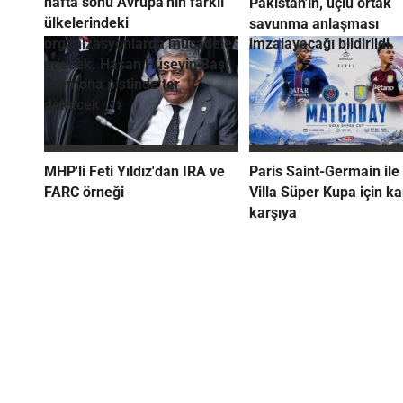
hafta sonu Avrupa'nın farklı
Pakistan'ın, üçlü ortak
ülkelerindeki
savunma anlaşması
organizasyonlarda mücadele
imzalayacağı bildirildi.
edecek. Hasan Hüseyin Baş,
Cremona pistinde ter
dökecek
MHP'li Feti Yıldız'dan IRA ve
Paris Saint-Germain ile
FARC örneği
Villa Süper Kupa için ka
karşıya