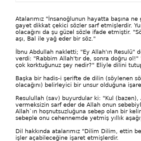
Atalarımız "İnsanoğlunun hayatta başına ne g
gayet dikkat çekici sözler sarf etmişlerdir. 
olacağını da şu güzel sözle ifade etmiştir. "S
aşı, Bal ile yağ eder bir söz."
İbnu Abdullah nakletti; "Ey Allah'ın Resulü"
verdi: "Rabbim Allah'tır de, sonra doğru ol!
çok korktuğunuz şey nedir?" Eliyle dilini tutu
Başka bir hadis-i şerifte de dilin (söylenen
olacağını) belirleyici bir unsur olduğuna işare
Resulullah (sav) buyurdular ki: "Kul (bazen)
vermeksizin sarf eder de Allah onun sebebiyle
Allah`ın hoşnutsuzluğuna sebep olan bir kel
sebeple onu cehennemde yetmiş yıllık aşağıya
Dil hakkında atalarımız "Dilim Dilim, ettin b
işler açabileceğine işaret etmişlerdir.