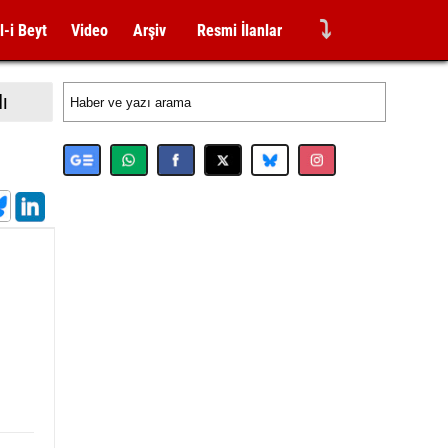
⤵
l-i Beyt
Video
Arşiv
Resmi İlanlar
dı