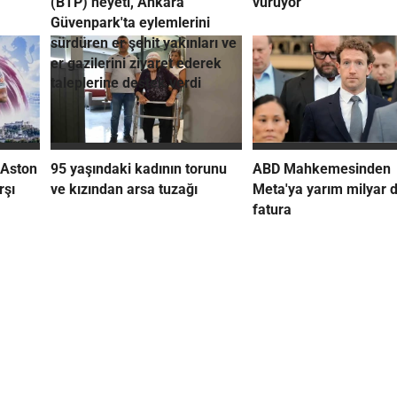
(BTP) heyeti, Ankara
vuruyor
Güvenpark'ta eylemlerini
sürdüren er şehit yakınları ve
er gazilerini ziyaret ederek
taleplerine destek verdi
 Aston
95 yaşındaki kadının torunu
ABD Mahkemesinden
rşı
ve kızından arsa tuzağı
Meta'ya yarım milyar d
fatura