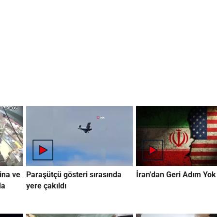
ina ve
Paraşütçü gösteri sırasında
İran'dan Geri Adım Yok
da
yere çakıldı