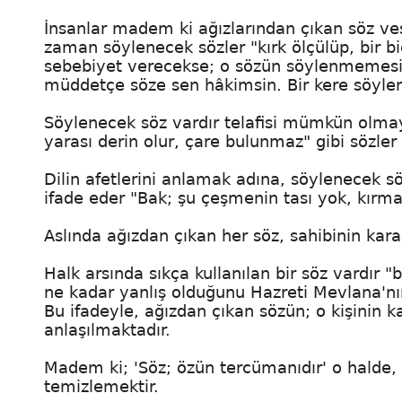
İnsanlar madem ki ağızlarından çıkan söz ves
zaman söylenecek sözler "kırk ölçülüp, bir b
sebebiyet verecekse; o sözün söylenmemesi d
müddetçe söze sen hâkimsin. Bir kere söylen
Söylenecek söz vardır telafisi mümkün olmaya
yarası derin olur, çare bulunmaz" gibi sözle
Dilin afetlerini anlamak adına, söylenecek s
ifade eder "Bak; şu çeşmenin tası yok, kırma
Aslında ağızdan çıkan her söz, sahibinin karakt
Halk arsında sıkça kullanılan bir söz vardır
ne kadar yanlış olduğunu Hazreti Mevlana'nı
Bu ifadeyle, ağızdan çıkan sözün; o kişinin k
anlaşılmaktadır.
Madem ki; 'Söz; özün tercümanıdır' o halde, 
temizlemektir.