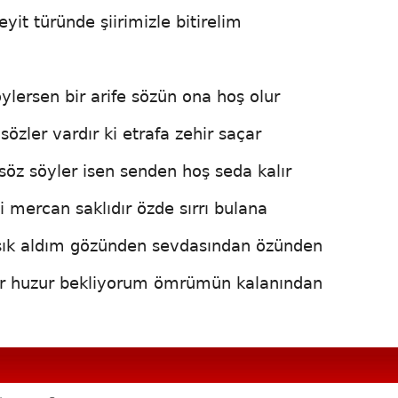
it türünde şiirimizle bitirelim
ylersen bir arife sözün ona hoş olur
sözler vardır ki etrafa zehir saçar
 söz söyler isen senden hoş seda kalır
 mercan saklıdır özde sırrı bulana
 Işık aldım gözünden sevdasından özünden
Bir huzur bekliyorum ömrümün kalanından