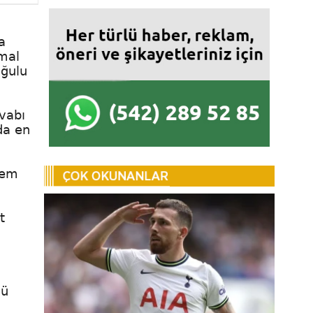
a
 mal
ağulu
vabı
da en
nem
t
lü