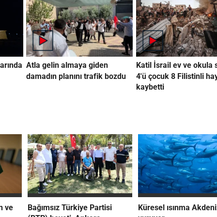
arında
Atla gelin almaya giden
Katil İsrail ev ve okula 
damadın planını trafik bozdu
4'ü çocuk 8 Filistinli ha
kaybetti
n ve
Bağımsız Türkiye Partisi
Küresel ısınma Akdeni