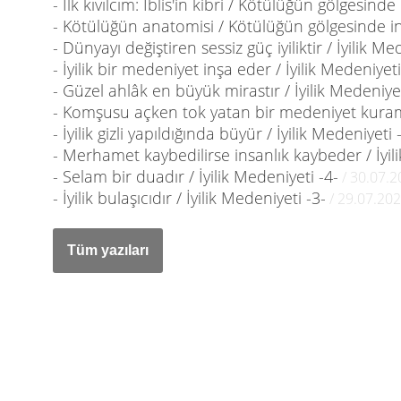
- İlk kıvılcım: İblis'in kibri / Kötülüğün gölgesinde
- Kötülüğün anatomisi / Kötülüğün gölgesinde i
- Dünyayı değiştiren sessiz güç iyiliktir / İyilik Me
- İyilik bir medeniyet inşa eder / İyilik Medeniyeti
- Güzel ahlâk en büyük mirastır / İyilik Medeniyet
- Komşusu açken tok yatan bir medeniyet kuramaz
- İyilik gizli yapıldığında büyür / İyilik Medeniyeti 
- Merhamet kaybedilirse insanlık kaybeder / İyil
- Selam bir duadır / İyilik Medeniyeti -4-
/ 30.07.2
- İyilik bulaşıcıdır / İyilik Medeniyeti -3-
/ 29.07.20