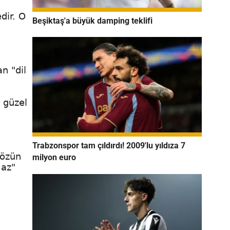
dir. O
Beşiktaş'a büyük damping teklifi
n "dil
 güzel
Trabzonspor tam çıldırdı! 2009'lu yıldıza 7
sözün
milyon euro
maz"