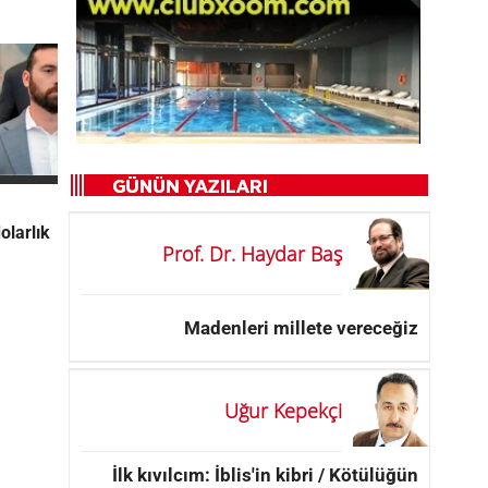
olarlık
Prof. Dr. Haydar Baş
Madenleri millete vereceğiz
Uğur Kepekçi
İlk kıvılcım: İblis'in kibri / Kötülüğün