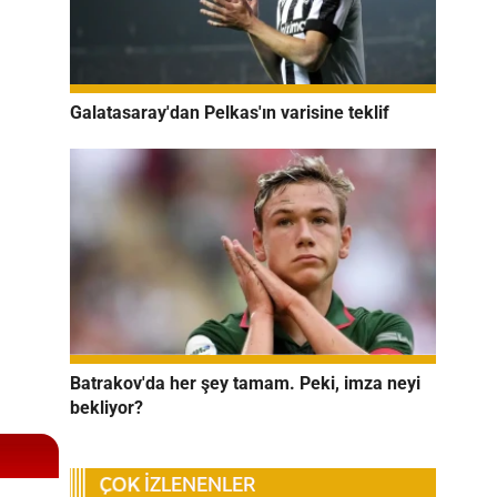
Galatasaray'dan Pelkas'ın varisine teklif
Batrakov'da her şey tamam. Peki, imza neyi
bekliyor?