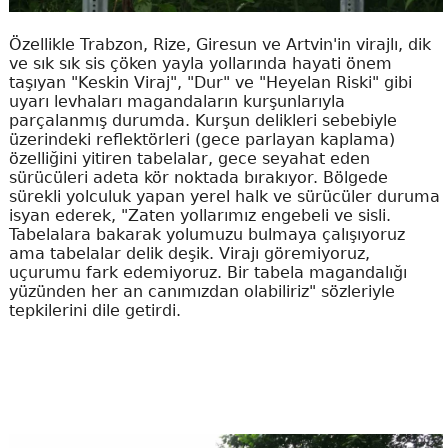
Özellikle Trabzon, Rize, Giresun ve Artvin'in virajlı, dik
ve sık sık sis çöken yayla yollarında hayati önem
taşıyan "Keskin Viraj", "Dur" ve "Heyelan Riski" gibi
uyarı levhaları magandaların kurşunlarıyla
parçalanmış durumda. Kurşun delikleri sebebiyle
üzerindeki reflektörleri (gece parlayan kaplama)
özelliğini yitiren tabelalar, gece seyahat eden
sürücüleri adeta kör noktada bırakıyor. Bölgede
sürekli yolculuk yapan yerel halk ve sürücüler duruma
isyan ederek, "Zaten yollarımız engebeli ve sisli.
Tabelalara bakarak yolumuzu bulmaya çalışıyoruz
ama tabelalar delik deşik. Virajı göremiyoruz,
uçurumu fark edemiyoruz. Bir tabela magandalığı
yüzünden her an canımızdan olabiliriz" sözleriyle
tepkilerini dile getirdi.