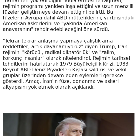
"tamamen yok edildiğini" iddia etmesine rağmen,
rejimin programı yeniden inşa ettiğini ve uzun menzilli
füzeler geliştirmeye devam ettiğini belirtti. Bu
füzelerin Avrupa dahil ABD müttefiklerini, yurtdışındaki
Amerikan askerlerini ve "yakında Amerikan
anavatanını" tehdit edebileceğini öne sürdü.
"Tekrar tekrar anlaşma yapmaya çalıştık ama
reddettiler, artık dayanamıyoruz" diyen Trump, İran
rejimini "kötücül, radikal diktatörlük" ve "zalim,
korkunç insanlar" olarak nitelendirdi. Rejimin tarihsel
tehditlerini hatırlatarak 1979 Büyükelçilik Krizi, 1983
Beyrut ABD Deniz Piyadeleri Kışlası saldırısı ve vekil
gruplar üzerinden devam eden eylemleri gerekçe
gösterdi. Amaç, İran'ın füze, donanma ve askeri
altyapısını yok etmek olarak açıklandı.