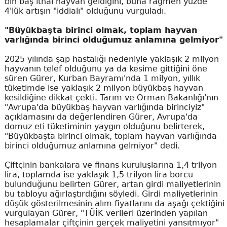
bin baş ithal hayvan geldiğini, buna rağmen yüzde
4'lük artışın "iddialı" olduğunu vurguladı.
"Büyükbaşta birinci olmak, toplam hayvan
varlığında birinci olduğumuz anlamına gelmiyor"
2025 yılında şap hastalığı nedeniyle yaklaşık 2 milyon
hayvanın telef olduğunu ya da kesime gittiğini öne
süren Gürer, Kurban Bayramı'nda 1 milyon, yıllık
tüketimde ise yaklaşık 2 milyon büyükbaş hayvan
kesildiğine dikkat çekti. Tarım ve Orman Bakanlığı'nın
"Avrupa'da büyükbaş hayvan varlığında birinciyiz"
açıklamasını da değerlendiren Gürer, Avrupa'da
domuz eti tüketiminin yaygın olduğunu belirterek,
"Büyükbaşta birinci olmak, toplam hayvan varlığında
birinci olduğumuz anlamına gelmiyor" dedi.
Çiftçinin bankalara ve finans kuruluşlarına 1,4 trilyon
lira, toplamda ise yaklaşık 1,5 trilyon lira borcu
bulunduğunu belirten Gürer, artan girdi maliyetlerinin
bu tabloyu ağırlaştırdığını söyledi. Girdi maliyetlerinin
düşük gösterilmesinin alım fiyatlarını da aşağı çektiğini
vurgulayan Gürer, "TÜİK verileri üzerinden yapılan
hesaplamalar çiftçinin gerçek maliyetini yansıtmıyor"