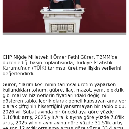
CHP Niğde Milletvekili Ömer Fethi Gürer, TBMM'de
düzenlediği basın toplantısında, Türkiye İstatistik
Kurumu'nun (TÜİK) tarımsal üretime ilişkin verilerini
değerlendirdi.
Gürer, "Tarım kesiminin tarımsal üretim yaparken
kullandıkları tohum, gübre, ilaç, mazot, yem, elektrik
gibi mal ve hizmetlerin fiyatlarındaki değişimi
gösteren tablo, içerik olarak geneli kapsayan ama veri
olarak çiftçinin hissettiğini yansıtmayan bir tablo oldu.
2026 yılı Şubat ayında bir önceki aya göre yüzde
3.10'luk artış, 2025 yılı Aralık ayına göre yüzde 7.8'lik
artış, 2025 yılının aynı ayına göre yüzde 31.5'lik artış
ve son 12 aylık ortalama artışa göre yüzde 33.4 artış