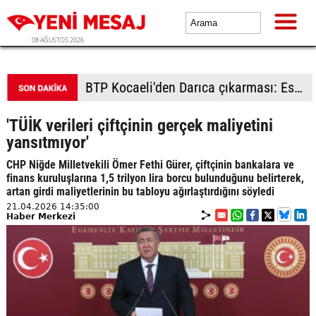
08 AĞUSTOS 2026
BTP kadrolarından Çorlu'da saha çalışması: Vatandaşlardan yoğun ilgi
'TÜİK verileri çiftçinin gerçek maliyetini
yansıtmıyor'
CHP Niğde Milletvekili Ömer Fethi Gürer, çiftçinin bankalara ve
finans kuruluşlarına 1,5 trilyon lira borcu bulunduğunu belirterek,
artan girdi maliyetlerinin bu tabloyu ağırlaştırdığını söyledi
21.04.2026 14:35:00
Haber Merkezi