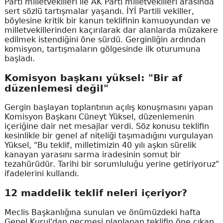
Parti milletvekilleri ile AK Parti milletvekilleri arasında
sert sözlü tartışmalar yaşandı. İYİ Partili vekiller,
böylesine kritik bir kanun teklifinin kamuoyundan ve
milletvekillerinden kaçırılarak dar alanlarda müzakere
edilmek istendiğini öne sürdü. Gerginliğin ardından
komisyon, tartışmaların gölgesinde ilk oturumuna
başladı.
Komisyon başkanı yüksel: "Bir af
düzenlemesi değil"
Gergin başlayan toplantının açılış konuşmasını yapan
Komisyon Başkanı Cüneyt Yüksel, düzenlemenin
içeriğine dair net mesajlar verdi. Söz konusu teklifin
kesinlikle bir genel af niteliği taşımadığını vurgulayan
Yüksel, "Bu teklif, milletimizin 40 yılı aşkın sürelik
kanayan yarasını sarma iradesinin somut bir
tezahürüdür. Tarihi bir sorumluluğu yerine getiriyoruz"
ifadelerini kullandı.
12 maddelik teklif neleri içeriyor?
Meclis Başkanlığına sunulan ve önümüzdeki hafta
Genel Kurul'dan geçmesi planlanan teklifin öne çıkan