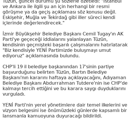
Tüzün, güncel durumu şu sözlerle özetledi: "İstanbul
ve Ankara ile ilgili şu an için herhangi bir resmi
görüşme ya da geçiş açıklaması söz konusu değil.
Eskişehir, Muğla ve Tekirdağ gibi iller süreci kendi
içlerinde değerlendirecek."
İzmir Büyükşehir Belediye Başkanı Cemil Tugay'ın AK
Parti'ye geçeceği iddialarını yalanlayan Tüzün,
kendisinin geçmişteki başarılı çalışmalarını hatırlatarak
"Biz kendisiyle YENİ Partimizde buluşmayı umut
ediyoruz" açıklamasında bulundu.
CHP'li 19 il belediye başkanından 17'sinin partiye
başvurduğunu belirten Tüzün, Bartın Belediye
Başkanı'nın kararını haftaya açıklayacağını, Adıyaman
Belediye Başkanı Abdurrahman Tutdere'nin ise CHP'de
kalmayı tercih ettiğini ve bu karara saygı duyduklarını
vurguladı.
YENİ Parti'nin yerel yönetimlere dair temel ilkelerini ve
vizyon belgesini ise önümüzdeki günlerde kapsamlı bir
lansmanla kamuoyuna duyuracağı bildirildi.