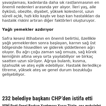
yavaşlaması, kadınlarda daha sık rastlanmasının en
önemli nedenleri arasında yer alıyor. İleri yaş, aile
öyküsü, obezite, diyabet, yüksek kolesterol, uzun
süreli açlık, hızlı kilo kaybı ve bazı kan hastalıkları da
hastalık riskini artıran diğer faktörleri oluşturuyor.
Yağlı yemekler azdırıyor
Safra kesesi iltihabının en önemli belirtisi, özellikle
yağlı yemeklerden sonra başlayan, karnın sağ üst
bölgesinde hissedilen ve giderek şiddetlenen ağrı
oluyor. Bu ağrı çoğu zaman sağ omuza, sağ kürek
kemiğinin altına veya sırta yayılabiliyor ve birkaç
saatten uzun sürüyor. Ağrıya bulantı, kusma,
iştahsızlık ve ateş eşlik edebiliyor. Hastalık ilerledikçe
titreme, yüksek ateş ve genel durum bozukluğu
gelişebiliyor.
232 belediye başkanı CHP’den istifa etti
YENİ Parti Genel Başkan Yardımcısı Yaşar Tüzün, ana muhalefet