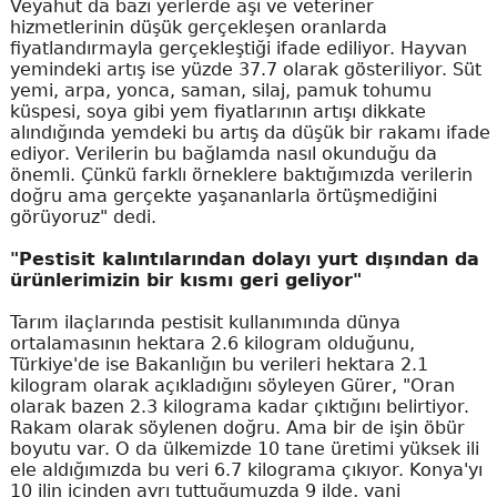
Veyahut da bazı yerlerde aşı ve veteriner
hizmetlerinin düşük gerçekleşen oranlarda
fiyatlandırmayla gerçekleştiği ifade ediliyor. Hayvan
yemindeki artış ise yüzde 37.7 olarak gösteriliyor. Süt
yemi, arpa, yonca, saman, silaj, pamuk tohumu
küspesi, soya gibi yem fiyatlarının artışı dikkate
alındığında yemdeki bu artış da düşük bir rakamı ifade
ediyor. Verilerin bu bağlamda nasıl okunduğu da
önemli. Çünkü farklı örneklere baktığımızda verilerin
doğru ama gerçekte yaşananlarla örtüşmediğini
görüyoruz" dedi.
"Pestisit kalıntılarından dolayı yurt dışından da
ürünlerimizin bir kısmı geri geliyor"
Tarım ilaçlarında pestisit kullanımında dünya
ortalamasının hektara 2.6 kilogram olduğunu,
Türkiye'de ise Bakanlığın bu verileri hektara 2.1
kilogram olarak açıkladığını söyleyen Gürer, "Oran
olarak bazen 2.3 kilograma kadar çıktığını belirtiyor.
Rakam olarak söylenen doğru. Ama bir de işin öbür
boyutu var. O da ülkemizde 10 tane üretimi yüksek ili
ele aldığımızda bu veri 6.7 kilograma çıkıyor. Konya'yı
10 ilin içinden ayrı tuttuğumuzda 9 ilde, yani