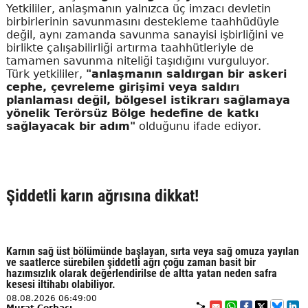
Yetkililer, anlaşmanın yalnızca üç imzacı devletin
birbirlerinin savunmasını destekleme taahhüdüyle
değil, aynı zamanda savunma sanayisi işbirliğini ve
birlikte çalışabilirliği artırma taahhütleriyle de
tamamen savunma niteliği taşıdığını vurguluyor.
Türk yetkililer,
"anlaşmanın saldırgan bir askeri
cephe, çevreleme girişimi veya saldırı
planlaması değil, bölgesel istikrarı sağlamaya
yönelik Terörsüz Bölge hedefine de katkı
sağlayacak bir adım"
olduğunu ifade ediyor.
Şiddetli karın ağrısına dikkat!
Karnın sağ üst bölümünde başlayan, sırta veya sağ omuza yayılan
ve saatlerce sürebilen şiddetli ağrı çoğu zaman basit bir
hazımsızlık olarak değerlendirilse de altta yatan neden safra
kesesi iltihabı olabiliyor.
08.08.2026 06:49:00