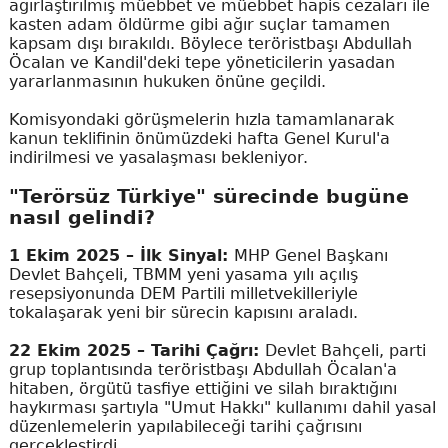
ağırlaştırılmış müebbet ve müebbet hapis cezaları ile
kasten adam öldürme gibi ağır suçlar tamamen
kapsam dışı bırakıldı. Böylece teröristbaşı Abdullah
Öcalan ve Kandil'deki tepe yöneticilerin yasadan
yararlanmasının hukuken önüne geçildi.
Komisyondaki görüşmelerin hızla tamamlanarak
kanun teklifinin önümüzdeki hafta Genel Kurul'a
indirilmesi ve yasalaşması bekleniyor.
"Terörsüz Türkiye" sürecinde bugüne
nasıl gelindi?
1 Ekim 2025 – İlk Sinyal:
MHP Genel Başkanı
Devlet Bahçeli, TBMM yeni yasama yılı açılış
resepsiyonunda DEM Partili milletvekilleriyle
tokalaşarak yeni bir sürecin kapısını araladı.
22 Ekim 2025 – Tarihi Çağrı:
Devlet Bahçeli, parti
grup toplantısında teröristbaşı Abdullah Öcalan'a
hitaben, örgütü tasfiye ettiğini ve silah bıraktığını
haykırması şartıyla "Umut Hakkı" kullanımı dahil yasal
düzenlemelerin yapılabileceği tarihi çağrısını
gerçekleştirdi.