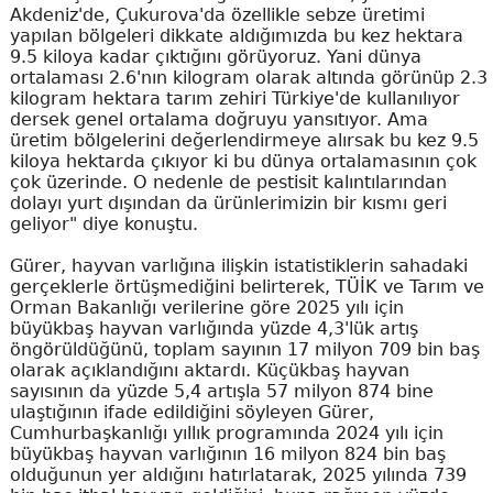
Akdeniz'de, Çukurova'da özellikle sebze üretimi
yapılan bölgeleri dikkate aldığımızda bu kez hektara
9.5 kiloya kadar çıktığını görüyoruz. Yani dünya
ortalaması 2.6'nın kilogram olarak altında görünüp 2.3
kilogram hektara tarım zehiri Türkiye'de kullanılıyor
dersek genel ortalama doğruyu yansıtıyor. Ama
üretim bölgelerini değerlendirmeye alırsak bu kez 9.5
kiloya hektarda çıkıyor ki bu dünya ortalamasının çok
çok üzerinde. O nedenle de pestisit kalıntılarından
dolayı yurt dışından da ürünlerimizin bir kısmı geri
geliyor" diye konuştu.
Gürer, hayvan varlığına ilişkin istatistiklerin sahadaki
gerçeklerle örtüşmediğini belirterek, TÜİK ve Tarım ve
Orman Bakanlığı verilerine göre 2025 yılı için
büyükbaş hayvan varlığında yüzde 4,3'lük artış
öngörüldüğünü, toplam sayının 17 milyon 709 bin baş
olarak açıklandığını aktardı. Küçükbaş hayvan
sayısının da yüzde 5,4 artışla 57 milyon 874 bine
ulaştığının ifade edildiğini söyleyen Gürer,
Cumhurbaşkanlığı yıllık programında 2024 yılı için
büyükbaş hayvan varlığının 16 milyon 824 bin baş
olduğunun yer aldığını hatırlatarak, 2025 yılında 739