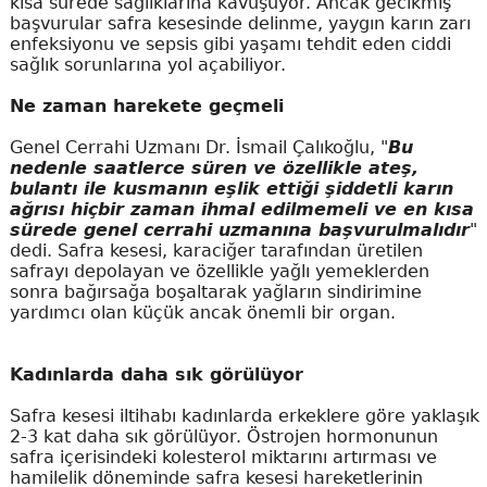
kısa sürede sağlıklarına kavuşuyor. Ancak gecikmiş
başvurular safra kesesinde delinme, yaygın karın zarı
enfeksiyonu ve sepsis gibi yaşamı tehdit eden ciddi
sağlık sorunlarına yol açabiliyor.
Ne zaman harekete geçmeli
Genel Cerrahi Uzmanı Dr. İsmail Çalıkoğlu, "
Bu
nedenle saatlerce süren ve özellikle ateş,
bulantı ile kusmanın eşlik ettiği şiddetli karın
ağrısı hiçbir zaman ihmal edilmemeli ve en kısa
sürede genel cerrahi uzmanına başvurulmalıdır
"
dedi. Safra kesesi, karaciğer tarafından üretilen
safrayı depolayan ve özellikle yağlı yemeklerden
sonra bağırsağa boşaltarak yağların sindirimine
yardımcı olan küçük ancak önemli bir organ.
Kadınlarda daha sık görülüyor
Safra kesesi iltihabı kadınlarda erkeklere göre yaklaşık
2-3 kat daha sık görülüyor. Östrojen hormonunun
safra içerisindeki kolesterol miktarını artırması ve
hamilelik döneminde safra kesesi hareketlerinin