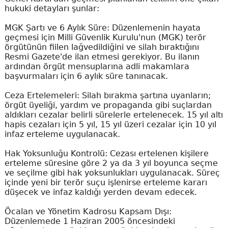
hukuki detayları şunlar:
MGK Şartı ve 6 Aylık Süre: Düzenlemenin hayata
geçmesi için Milli Güvenlik Kurulu'nun (MGK) terör
örgütünün fiilen lağvedildiğini ve silah bıraktığını
Resmi Gazete'de ilan etmesi gerekiyor. Bu ilanın
ardından örgüt mensuplarına adli makamlara
başvurmaları için 6 aylık süre tanınacak.
Ceza Ertelemeleri: Silah bırakma şartına uyanların;
örgüt üyeliği, yardım ve propaganda gibi suçlardan
aldıkları cezalar belirli sürelerle ertelenecek. 15 yıl altı
hapis cezaları için 5 yıl, 15 yıl üzeri cezalar için 10 yıl
infaz erteleme uygulanacak.
Hak Yoksunluğu Kontrolü: Cezası ertelenen kişilere
erteleme süresine göre 2 ya da 3 yıl boyunca seçme
ve seçilme gibi hak yoksunlukları uygulanacak. Süreç
içinde yeni bir terör suçu işlenirse erteleme kararı
düşecek ve infaz kaldığı yerden devam edecek.
Öcalan ve Yönetim Kadrosu Kapsam Dışı:
Düzenlemede 1 Haziran 2005 öncesindeki