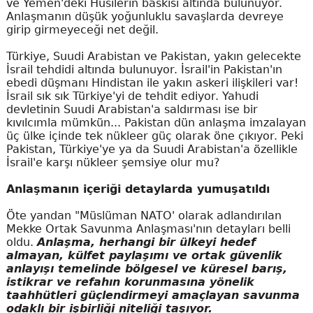
ve Yemen'deki Husilerin baskısı altında bulunuyor.
Anlaşmanın düşük yoğunluklu savaşlarda devreye
girip girmeyeceği net değil.
Türkiye, Suudi Arabistan ve Pakistan, yakın gelecekte
İsrail tehdidi altında bulunuyor. İsrail'in Pakistan'ın
ebedi düşmanı Hindistan ile yakın askeri ilişkileri var!
İsrail sık sık Türkiye'yi de tehdit ediyor. Yahudi
devletinin Suudi Arabistan'a saldırması ise bir
kıvılcımla mümkün... Pakistan dün anlaşma imzalayan
üç ülke içinde tek nükleer güç olarak öne çıkıyor. Peki
Pakistan, Türkiye'ye ya da Suudi Arabistan'a özellikle
İsrail'e karşı nükleer şemsiye olur mu?
Anlaşmanın içeriği detaylarda yumuşatıldı
Öte yandan "Müslüman NATO' olarak adlandırılan
Mekke Ortak Savunma Anlaşması'nın detayları belli
oldu.
Anlaşma, herhangi bir ülkeyi hedef
almayan, külfet paylaşımı ve ortak güvenlik
anlayışı temelinde bölgesel ve küresel barış,
istikrar ve refahın korunmasına yönelik
taahhütleri güçlendirmeyi amaçlayan savunma
odaklı bir işbirliği niteliği taşıyor.