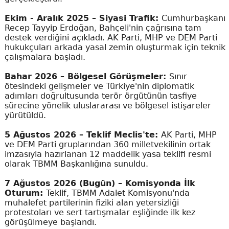
Ekim - Aralık 2025 – Siyasi Trafik:
Cumhurbaşkanı
Recep Tayyip Erdoğan, Bahçeli'nin çağrısına tam
destek verdiğini açıkladı. AK Parti, MHP ve DEM Parti
hukukçuları arkada yasal zemin oluşturmak için teknik
çalışmalara başladı.
Bahar 2026 – Bölgesel Görüşmeler:
Sınır
ötesindeki gelişmeler ve Türkiye'nin diplomatik
adımları doğrultusunda terör örgütünün tasfiye
sürecine yönelik uluslararası ve bölgesel istişareler
yürütüldü.
5 Ağustos 2026 – Teklif Meclis'te:
AK Parti, MHP
ve DEM Parti gruplarından 360 milletvekilinin ortak
imzasıyla hazırlanan 12 maddelik yasa teklifi resmi
olarak TBMM Başkanlığına sunuldu.
7 Ağustos 2026 (Bugün) – Komisyonda İlk
Oturum:
Teklif, TBMM Adalet Komisyonu'nda
muhalefet partilerinin fiziki alan yetersizliği
protestoları ve sert tartışmalar eşliğinde ilk kez
görüşülmeye başlandı.