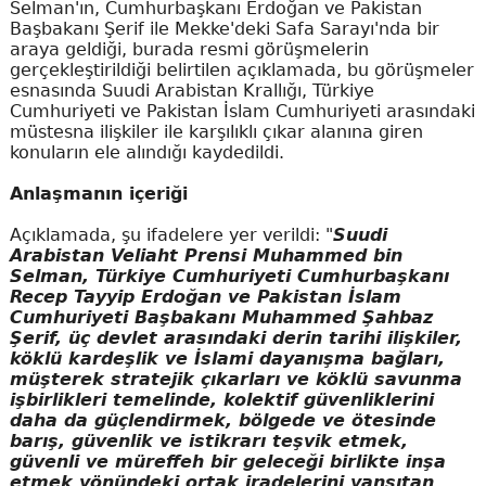
Selman'ın, Cumhurbaşkanı Erdoğan ve Pakistan
Başbakanı Şerif ile Mekke'deki Safa Sarayı'nda bir
araya geldiği, burada resmi görüşmelerin
gerçekleştirildiği belirtilen açıklamada, bu görüşmeler
esnasında Suudi Arabistan Krallığı, Türkiye
Cumhuriyeti ve Pakistan İslam Cumhuriyeti arasındaki
müstesna ilişkiler ile karşılıklı çıkar alanına giren
konuların ele alındığı kaydedildi.
Anlaşmanın içeriği
Açıklamada, şu ifadelere yer verildi: "
Suudi
Arabistan Veliaht Prensi Muhammed bin
Selman, Türkiye Cumhuriyeti Cumhurbaşkanı
Recep Tayyip Erdoğan ve Pakistan İslam
Cumhuriyeti Başbakanı Muhammed Şahbaz
Şerif, üç devlet arasındaki derin tarihi ilişkiler,
köklü kardeşlik ve İslami dayanışma bağları,
müşterek stratejik çıkarları ve köklü savunma
işbirlikleri temelinde, kolektif güvenliklerini
daha da güçlendirmek, bölgede ve ötesinde
barış, güvenlik ve istikrarı teşvik etmek,
güvenli ve müreffeh bir geleceği birlikte inşa
etmek yönündeki ortak iradelerini yansıtan