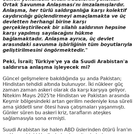
Ortak Savunma Anlaşması'nı imzalamışlardır.
Anlaşma, her türlü saldırganlığa karşı kolektif
caydırıcılığı güçlendirmeyi amaçlamakta ve üç
devletten herhangi birine karşı
gerçekleştirilecek bir silahlı saldırının hepsine
karşı yapılmış sayılacağını hükme
bağlamaktadır. Anlaşma ayrıca, üç devlet
arasındaki savunma işbirliğinin tüm boyutlarıyla
geliştirilmesini öngörmektedir."
Peki, İsrail; Türkiye'ye ya da Suudi Arabistan'a
saldırırsa anlaşma işleyecek mi?
Güncel gelişmelere bakıldığında şu anda Pakistan;
Hindistan tehdidi altında bulunuyor. İki nükleer güç
zaman zaman askeri olarak da karşı karşıya geliyor.
Nitekim Mayıs 2025'te Hindistan ve Pakistan arasında
Keşmir bölgesindeki artan gerilim nedeniyle kısa süreli
ama şiddetli sınır ötesi hava çatışmaları yaşanmıştı.
Günler süren bu askeri kriz, tarafların ateşkes
sağlamasıyla sona ermişti.
Suudi Arabistan ise halen ABD üslerinden ötürü İran'ın