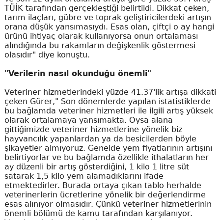
TÜİK tarafından gerçekleştiği belirtildi. Dikkat çeken,
tarım ilaçları, gübre ve toprak geliştiricilerdeki artışın
orana düşük yansımasıydı. Esas olan, çiftçi o ay hangi
ürünü ihtiyaç olarak kullanıyorsa onun ortalaması
alındığında bu rakamların değişkenlik göstermesi
olasıdır" diye konuştu.
"Verilerin nasıl okunduğu önemli"
Veteriner hizmetlerindeki yüzde 41.37'lik artışa dikkati
çeken Gürer," Son dönemlerde yapılan istatistiklerde
bu bağlamda veteriner hizmetleri ile ilgili artış yüksek
olarak ortalamaya yansımakta. Oysa alana
gittiğimizde veteriner hizmetlerine yönelik biz
hayvancılık yapanlardan ya da besicilerden böyle
şikayetler almıyoruz. Genelde yem fiyatlarının artışını
belirtiyorlar ve bu bağlamda özellikle ithalatların her
ay düzenli bir artış gösterdiğini, 1 kilo 1 litre süt
satarak 1,5 kilo yem alamadıklarını ifade
etmektedirler. Burada ortaya çıkan tablo herhalde
veterinerlerin ücretlerine yönelik bir değerlendirme
esas alınıyor olmasıdır. Çünkü veteriner hizmetlerinin
önemli bölümü de kamu tarafından karşılanıyor.