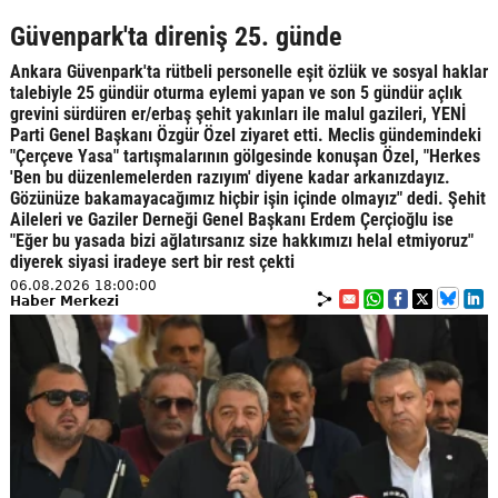
Güvenpark'ta direniş 25. günde
Ankara Güvenpark'ta rütbeli personelle eşit özlük ve sosyal haklar
talebiyle 25 gündür oturma eylemi yapan ve son 5 gündür açlık
grevini sürdüren er/erbaş şehit yakınları ile malul gazileri, YENİ
Parti Genel Başkanı Özgür Özel ziyaret etti. Meclis gündemindeki
"Çerçeve Yasa" tartışmalarının gölgesinde konuşan Özel, "Herkes
'Ben bu düzenlemelerden razıyım' diyene kadar arkanızdayız.
Gözünüze bakamayacağımız hiçbir işin içinde olmayız" dedi. Şehit
Aileleri ve Gaziler Derneği Genel Başkanı Erdem Çerçioğlu ise
"Eğer bu yasada bizi ağlatırsanız size hakkımızı helal etmiyoruz"
diyerek siyasi iradeye sert bir rest çekti
06.08.2026 18:00:00
Haber Merkezi