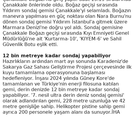
Çanakkale önlerinde oldu. Boğaz geçişi sırasında
Yıldırım sondaj gemisi Çanakkale'yi selamladı. Boğazın
manevra yapılması en güç noktası olan Nara Burnu'nu
dönen sondaj gemisi Yıldırım İstanbul'a gitmek üzere
Marmara Denizi'ne doğru yol aldı. Sondaj gemisine
Çanakkale Boğazı geçişi sırasında Kıyı Emniyeti Genel
Müdürlüğü'ne ait 'Kurtarma-10', 'KIYEM-6' ve Sahil
Güvenlik Botu eşlik etti.
12 bin metreye kadar sondaj yapabiliyor
Hazırlıkların ardından mart ayı sonunda Karadeniz'de
Sakarya Gaz Sahası Geliştirme Projesi çerçevesinde ilk
kuyu tamamlama operasyonuna başlaması
hedefleniyor. İnşası 2024 yılında Güney Kore'de
tamamlanan ve Türkiye'nin enerji filosuna katılan
gemi, derin denizde 12 bin metreye kadar sondaj
yapabiliyor. '7. nesil ultra derin deniz sondaj gemisi'
olarak adlandırılan gemi, 228 metre uzunluğa ve 42
metre genişliğe sahip. Helikopter pistine sahip gemi
ayrıca 200 personele yaşam alanı da sunuyor.İHA