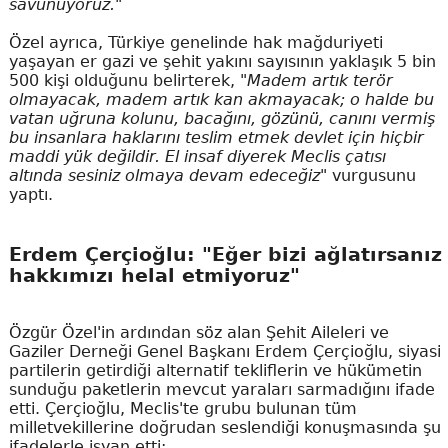
savunuyoruz."
Özel ayrıca, Türkiye genelinde hak mağduriyeti
yaşayan er gazi ve şehit yakını sayısının yaklaşık 5 bin
500 kişi olduğunu belirterek,
"Madem artık terör
olmayacak, madem artık kan akmayacak; o halde bu
vatan uğruna kolunu, bacağını, gözünü, canını vermiş
bu insanlara haklarını teslim etmek devlet için hiçbir
maddi yük değildir. El insaf diyerek Meclis çatısı
altında sesiniz olmaya devam edeceğiz"
vurgusunu
yaptı.
Erdem Çerçioğlu: "Eğer bizi ağlatırsanız
hakkımızı helal etmiyoruz"
Özgür Özel'in ardından söz alan Şehit Aileleri ve
Gaziler Derneği Genel Başkanı Erdem Çerçioğlu, siyasi
partilerin getirdiği alternatif tekliflerin ve hükümetin
sunduğu paketlerin mevcut yaraları sarmadığını ifade
etti. Çerçioğlu, Meclis'te grubu bulunan tüm
milletvekillerine doğrudan seslendiği konuşmasında şu
ifadelerle isyan etti: