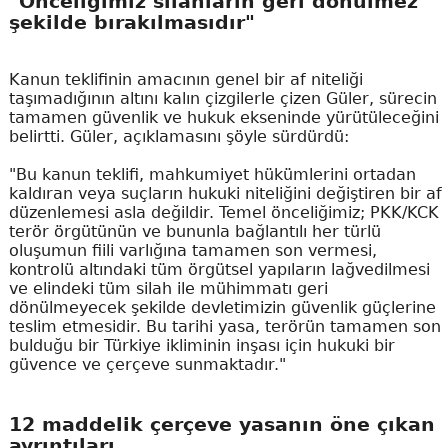
"Önceliğimiz silahların geri dönülmez
şekilde bırakılmasıdır"
Kanun teklifinin amacının genel bir af niteliği
taşımadığının altını kalın çizgilerle çizen Güler, sürecin
tamamen güvenlik ve hukuk ekseninde yürütüleceğini
belirtti. Güler, açıklamasını şöyle sürdürdü:
"Bu kanun teklifi, mahkumiyet hükümlerini ortadan
kaldıran veya suçların hukuki niteliğini değiştiren bir af
düzenlemesi asla değildir. Temel önceliğimiz; PKK/KCK
terör örgütünün ve bununla bağlantılı her türlü
oluşumun fiili varlığına tamamen son vermesi,
kontrolü altındaki tüm örgütsel yapıların lağvedilmesi
ve elindeki tüm silah ile mühimmatı geri
dönülmeyecek şekilde devletimizin güvenlik güçlerine
teslim etmesidir. Bu tarihi yasa, terörün tamamen son
bulduğu bir Türkiye ikliminin inşası için hukuki bir
güvence ve çerçeve sunmaktadır."
12 maddelik çerçeve yasanın öne çıkan
ayrıntıları