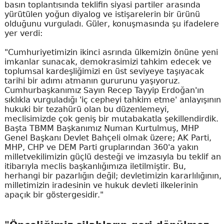
basın toplantısında teklifin siyasi partiler arasında
yürütülen yoğun diyalog ve istişarelerin bir ürünü
olduğunu vurguladı. Güler, konuşmasında şu ifadelere
yer verdi:
"Cumhuriyetimizin ikinci asrında ülkemizin önüne yeni
imkanlar sunacak, demokrasimizi tahkim edecek ve
toplumsal kardeşliğimizi en üst seviyeye taşıyacak
tarihi bir adımı atmanın gururunu yaşıyoruz.
Cumhurbaşkanımız Sayın Recep Tayyip Erdoğan'ın
sıklıkla vurguladığı 'iç cepheyi tahkim etme' anlayışının
hukuki bir tezahürü olan bu düzenlemeyi,
meclisimizde çok geniş bir mutabakatla şekillendirdik.
Başta TBMM Başkanımız Numan Kurtulmuş, MHP
Genel Başkanı Devlet Bahçeli olmak üzere; AK Parti,
MHP, CHP ve DEM Parti gruplarından 360'a yakın
milletvekilimizin güçlü desteği ve imzasıyla bu teklif an
itibarıyla meclis başkanlığımıza iletilmiştir. Bu,
herhangi bir pazarlığın değil; devletimizin kararlılığının,
milletimizin iradesinin ve hukuk devleti ilkelerinin
apaçık bir göstergesidir."