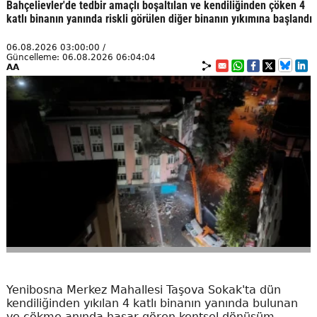
Bahçelievler'de tedbir amaçlı boşaltılan ve kendiliğinden çöken 4
katlı binanın yanında riskli görülen diğer binanın yıkımına başlandı
06.08.2026 03:00:00 /
Güncelleme: 06.08.2026 06:04:04
AA
Yenibosna Merkez Mahallesi Taşova Sokak'ta dün
kendiliğinden yıkılan 4 katlı binanın yanında bulunan
ve çökme anında hasar gören kentsel dönüşüm