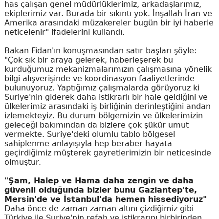
has çalışan genel müdürlüklerimiz, arkadaşlarımız,
ekiplerimiz var. Burada bir sıkıntı yok. İnşallah İran ve
Amerika arasındaki müzakereler bugün bir iyi haberle
neticelenir" ifadelerini kullandı.
Bakan Fidan'ın konuşmasından satır başları şöyle:
"Çok sık bir araya gelerek, haberleşerek bu
kurduğumuz mekanizmalarımızın çalışmasına yönelik
bilgi alışverişinde ve koordinasyon faaliyetlerinde
bulunuyoruz. Yaptığımız çalışmalarda görüyoruz ki
Suriye'nin giderek daha istikrarlı bir hale geldiğini ve
ülkelerimiz arasındaki iş birliğinin derinleştiğini andan
izlemekteyiz. Bu durum bölgemizin ve ülkelerimizin
geleceği bakımından da bizlere çok şükür umut
vermekte. Suriye'deki olumlu tablo bölgesel
sahiplenme anlayışıyla hep beraber hayata
geçirdiğimiz müşterek gayretlerimizin bir neticesinde
olmuştur.
"Şam, Halep ve Hama daha zengin ve daha
güvenli olduğunda bizler bunu Gaziantep'te,
Mersin'de ve İstanbul'da hemen hissediyoruz"
Daha önce de zaman zaman altını çizdiğimiz gibi
Türkiye ile Suriye'nin refah ve istikrarını birbirinden