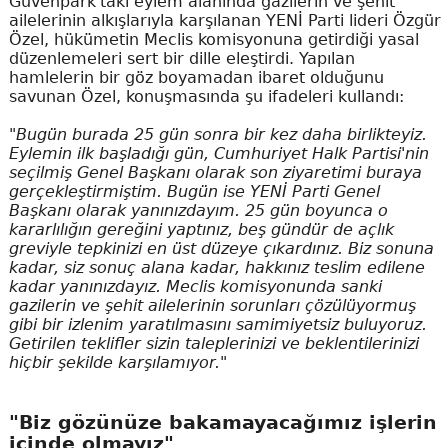
Güvenpark'taki eylem alanında gazilerin ve şehit
ailelerinin alkışlarıyla karşılanan YENİ Parti lideri Özgür
Özel, hükümetin Meclis komisyonuna getirdiği yasal
düzenlemeleri sert bir dille eleştirdi. Yapılan
hamlelerin bir göz boyamadan ibaret olduğunu
savunan Özel, konuşmasında şu ifadeleri kullandı:
"Bugün burada 25 gün sonra bir kez daha birlikteyiz.
Eylemin ilk başladığı gün, Cumhuriyet Halk Partisi'nin
seçilmiş Genel Başkanı olarak son ziyaretimi buraya
gerçekleştirmiştim. Bugün ise YENİ Parti Genel
Başkanı olarak yanınızdayım. 25 gün boyunca o
kararlılığın gereğini yaptınız, beş gündür de açlık
greviyle tepkinizi en üst düzeye çıkardınız. Biz sonuna
kadar, siz sonuç alana kadar, hakkınız teslim edilene
kadar yanınızdayız. Meclis komisyonunda sanki
gazilerin ve şehit ailelerinin sorunları çözülüyormuş
gibi bir izlenim yaratılmasını samimiyetsiz buluyoruz.
Getirilen teklifler sizin taleplerinizi ve beklentilerinizi
hiçbir şekilde karşılamıyor."
"Biz gözünüze bakamayacağımız işlerin
içinde olmayız"