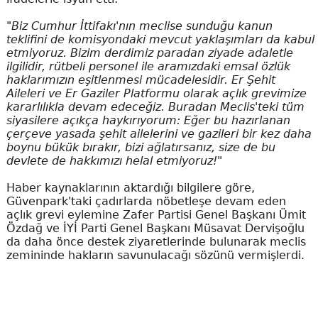
"Biz Cumhur İttifakı'nın meclise sunduğu kanun
teklifini de komisyondaki mevcut yaklaşımları da kabul
etmiyoruz. Bizim derdimiz paradan ziyade adaletle
ilgilidir, rütbeli personel ile aramızdaki emsal özlük
haklarımızın eşitlenmesi mücadelesidir. Er Şehit
Aileleri ve Er Gaziler Platformu olarak açlık grevimize
kararlılıkla devam edeceğiz. Buradan Meclis'teki tüm
siyasilere açıkça haykırıyorum: Eğer bu hazırlanan
çerçeve yasada şehit ailelerini ve gazileri bir kez daha
boynu bükük bırakır, bizi ağlatırsanız, size de bu
devlete de hakkımızı helal etmiyoruz!"
Haber kaynaklarının aktardığı bilgilere göre,
Güvenpark'taki çadırlarda nöbetleşe devam eden
açlık grevi eylemine Zafer Partisi Genel Başkanı Ümit
Özdağ ve İYİ Parti Genel Başkanı Müsavat Dervişoğlu
da daha önce destek ziyaretlerinde bulunarak meclis
zemininde hakların savunulacağı sözünü vermişlerdi.