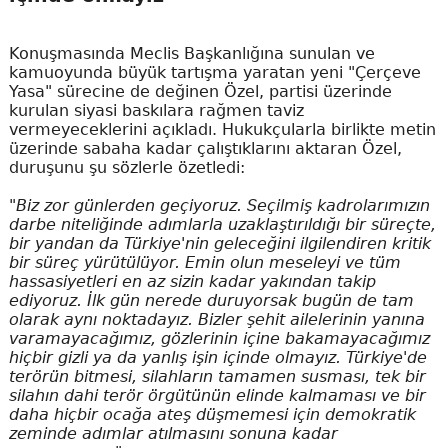
Konuşmasında Meclis Başkanlığına sunulan ve
kamuoyunda büyük tartışma yaratan yeni "Çerçeve
Yasa" sürecine de değinen Özel, partisi üzerinde
kurulan siyasi baskılara rağmen taviz
vermeyeceklerini açıkladı. Hukukçularla birlikte metin
üzerinde sabaha kadar çalıştıklarını aktaran Özel,
duruşunu şu sözlerle özetledi:
"Biz zor günlerden geçiyoruz. Seçilmiş kadrolarımızın
darbe niteliğinde adımlarla uzaklaştırıldığı bir süreçte,
bir yandan da Türkiye'nin geleceğini ilgilendiren kritik
bir süreç yürütülüyor. Emin olun meseleyi ve tüm
hassasiyetleri en az sizin kadar yakından takip
ediyoruz. İlk gün nerede duruyorsak bugün de tam
olarak aynı noktadayız. Bizler şehit ailelerinin yanına
varamayacağımız, gözlerinin içine bakamayacağımız
hiçbir gizli ya da yanlış işin içinde olmayız. Türkiye'de
terörün bitmesi, silahların tamamen susması, tek bir
silahın dahi terör örgütünün elinde kalmaması ve bir
daha hiçbir ocağa ateş düşmemesi için demokratik
zeminde adımlar atılmasını sonuna kadar