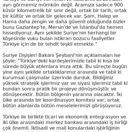
ayrı görmemiz mümkün değil. Aramıza sadece 900
küsür kilometrelik bir sınır değil, ortak bir tarih, ortak
bir kültür ve ortak bir gelecek var. Şam, Halep ve
Hama daha zengin ve daha güvenli olduğunda bizler
bunu Gaziantep'te, Mersin'de ve İstanbul'da hemen
hissediyoruz. Aynı şekilde Suriye'nin herhangi bir
köşesinde vuku bulan istikrarı bozucu faaliyetler
Türkiye için de bir tehdit teşkil etmekte."
Suriye Dışişleri Bakanı Şeybani'nin açıklamaları ise
şöyle: "Türkiye'deki kardeşlerimizle tabii ki kısa bir
sürede büyük atılımlara imza attık. Bu süreçte bugün
yine aynı şekilde ortaklıklarımız arasında ve tabii ki
kurumsal çalışmalar üzerinde durduk. Bildiğiniz
yüksek stratejik işlerimiz var ve siyasi işlerimiz tabii ki
bundan sonra pratik bir projeye dönüşmüştür ve
dönüşecektir. Bütün bölgenin yararına olacaktır. İki
ülke arasında bir koordinasyon komitesi var; ortak
bütün alanlarda bütün meselelerimizi görüşüyoruz.
Türkiye ile birlikte ticari ve ekonomik entegrasyon ve
iki ülke arasındaki merkez bankası arasındaki iş birliği
çok önemli. İktisadi ve mali konulardaki işbirliğinin