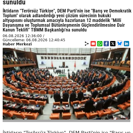
sunuldu
İktidarın "Terörsüz Türkiye", DEM Parti'nin ise "Barış ve Demokratik
Toplum" olarak adlandırdığı yeni çözüm sürecinin hukuki
altyapısını oluşturmak amacıyla hazırlanan 12 maddelik "Millî
Dayanışma ve Toplumsal Bütünleşmenin Güçlendirilmesine Dair
Kanun Teklifi" TBMM Başkanlığı'na sunuldu
06.08.2026 12:36:00 /
Güncelleme: 06.08.2026 12:40:45
Haber Merkezi
İktidarın "Terörsüz Türkiye", DEM Parti'nin ise "Barış ve