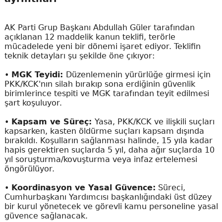
AK Parti Grup Başkanı Abdullah Güler tarafından
açıklanan 12 maddelik kanun teklifi, terörle
mücadelede yeni bir dönemi işaret ediyor. Teklifin
teknik detayları şu şekilde öne çıkıyor:
•
MGK Teyidi:
Düzenlemenin yürürlüğe girmesi için
PKK/KCK'nın silah bırakıp sona erdiğinin güvenlik
birimlerince tespiti ve MGK tarafından teyit edilmesi
şart koşuluyor.
•
Kapsam ve Süreç:
Yasa, PKK/KCK ve ilişkili suçları
kapsarken, kasten öldürme suçları kapsam dışında
bırakıldı. Koşulların sağlanması halinde, 15 yıla kadar
hapis gerektiren suçlarda 5 yıl, daha ağır suçlarda 10
yıl soruşturma/kovuşturma veya infaz ertelemesi
öngörülüyor.
•
Koordinasyon ve Yasal Güvence:
Süreci,
Cumhurbaşkanı Yardımcısı başkanlığındaki üst düzey
bir kurul yönetecek ve görevli kamu personeline yasal
güvence sağlanacak.