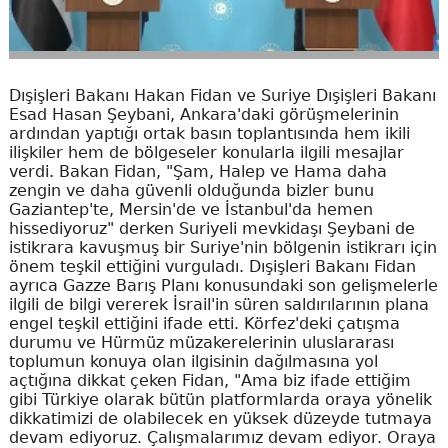
Dışişleri Bakanı Hakan Fidan ve Suriye Dışişleri Bakanı
Esad Hasan Şeybani, Ankara'daki görüşmelerinin
ardından yaptığı ortak basın toplantısında hem ikili
ilişkiler hem de bölgeseler konularla ilgili mesajlar
verdi. Bakan Fidan, "Şam, Halep ve Hama daha
zengin ve daha güvenli olduğunda bizler bunu
Gaziantep'te, Mersin'de ve İstanbul'da hemen
hissediyoruz" derken Suriyeli mevkidaşı Şeybani de
istikrara kavuşmuş bir Suriye'nin bölgenin istikrarı için
önem teşkil ettiğini vurguladı. Dışişleri Bakanı Fidan
ayrıca Gazze Barış Planı konusundaki son gelişmelerle
ilgili de bilgi vererek İsrail'in süren saldırılarının plana
engel teşkil ettiğini ifade etti. Körfez'deki çatışma
durumu ve Hürmüz müzakerelerinin uluslararası
toplumun konuya olan ilgisinin dağılmasına yol
açtığına dikkat çeken Fidan, "Ama biz ifade ettiğim
gibi Türkiye olarak bütün platformlarda oraya yönelik
dikkatimizi de olabilecek en yüksek düzeyde tutmaya
devam ediyoruz. Çalışmalarımız devam ediyor. Oraya