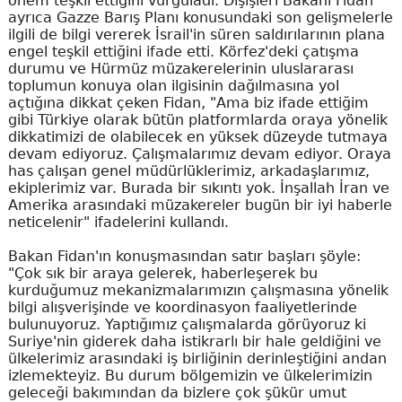
önem teşkil ettiğini vurguladı. Dışişleri Bakanı Fidan
ayrıca Gazze Barış Planı konusundaki son gelişmelerle
ilgili de bilgi vererek İsrail'in süren saldırılarının plana
engel teşkil ettiğini ifade etti. Körfez'deki çatışma
durumu ve Hürmüz müzakerelerinin uluslararası
toplumun konuya olan ilgisinin dağılmasına yol
açtığına dikkat çeken Fidan, "Ama biz ifade ettiğim
gibi Türkiye olarak bütün platformlarda oraya yönelik
dikkatimizi de olabilecek en yüksek düzeyde tutmaya
devam ediyoruz. Çalışmalarımız devam ediyor. Oraya
has çalışan genel müdürlüklerimiz, arkadaşlarımız,
ekiplerimiz var. Burada bir sıkıntı yok. İnşallah İran ve
Amerika arasındaki müzakereler bugün bir iyi haberle
neticelenir" ifadelerini kullandı.
Bakan Fidan'ın konuşmasından satır başları şöyle:
"Çok sık bir araya gelerek, haberleşerek bu
kurduğumuz mekanizmalarımızın çalışmasına yönelik
bilgi alışverişinde ve koordinasyon faaliyetlerinde
bulunuyoruz. Yaptığımız çalışmalarda görüyoruz ki
Suriye'nin giderek daha istikrarlı bir hale geldiğini ve
ülkelerimiz arasındaki iş birliğinin derinleştiğini andan
izlemekteyiz. Bu durum bölgemizin ve ülkelerimizin
geleceği bakımından da bizlere çok şükür umut