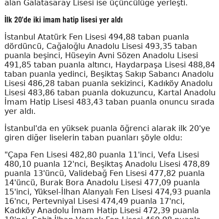
alan Galatasaray Lisesi ise üçüncülüğe yerleşti.
İlk 20'de iki imam hatip lisesi yer aldı
İstanbul Atatürk Fen Lisesi 494,88 taban puanla
dördüncü, Cağaloğlu Anadolu Lisesi 493,35 taban
puanla beşinci, Hüseyin Avni Sözen Anadolu Lisesi
491,85 taban puanla altıncı, Haydarpaşa Lisesi 488,84
taban puanla yedinci, Beşiktaş Sakıp Sabancı Anadolu
Lisesi 486,28 taban puanla sekizinci, Kadıköy Anadolu
Lisesi 483,86 taban puanla dokuzuncu, Kartal Anadolu
İmam Hatip Lisesi 483,43 taban puanla onuncu sırada
yer aldı.
İstanbul'da en yüksek puanla öğrenci alarak ilk 20'ye
giren diğer liselerin taban puanları şöyle oldu:
"Çapa Fen Lisesi 482,80 puanla 11'inci, Vefa Lisesi
480,10 puanla 12'nci, Beşiktaş Anadolu Lisesi 478,89
puanla 13'üncü, Validebağ Fen Lisesi 477,82 puanla
14'üncü, Burak Bora Anadolu Lisesi 477,09 puanla
15'inci, Yüksel-İlhan Alanyalı Fen Lisesi 474,93 puanla
16'ncı, Pertevniyal Lisesi 474,49 puanla 17'nci,
Kadıköy Anadolu İmam Hatip Lisesi 472,39 puanla