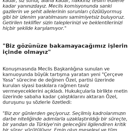
kadar, siz sonuç alana kadar, hakkınız teslim edilene
kadar yanınızdayız. Meclis komisyonunda sanki
gazilerin ve şehit ailelerinin sorunları çözülüyormuş
gibi bir izlenim yaratılmasını samimiyetsiz buluyoruz.
Getirilen teklifler sizin taleplerinizi ve beklentilerinizi
hiçbir şekilde karşılamıyor."
"Biz gözünüze bakamayacağımız işlerin
içinde olmayız"
Konuşmasında Meclis Başkanlığına sunulan ve
kamuoyunda büyük tartışma yaratan yeni "Çerçeve
Yasa" sürecine de değinen Özel, partisi üzerinde
kurulan siyasi baskılara rağmen taviz
vermeyeceklerini açıkladı. Hukukçularla birlikte metin
üzerinde sabaha kadar çalıştıklarını aktaran Özel,
duruşunu şu sözlerle özetledi:
"Biz zor günlerden geçiyoruz. Seçilmiş kadrolarımızın
darbe niteliğinde adımlarla uzaklaştırıldığı bir süreçte,
bir yandan da Türkiye'nin geleceğini ilgilendiren kritik
bir süreç yürütülüyor. Emin olun meseleyi ve tüm