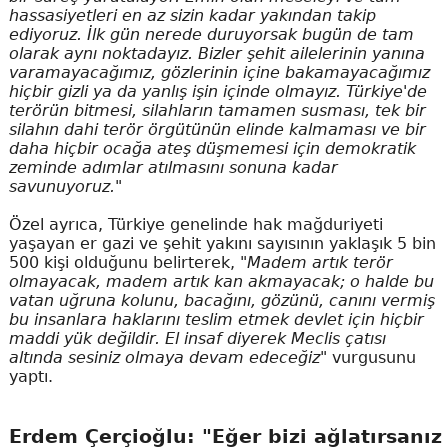
hassasiyetleri en az sizin kadar yakından takip
ediyoruz. İlk gün nerede duruyorsak bugün de tam
olarak aynı noktadayız. Bizler şehit ailelerinin yanına
varamayacağımız, gözlerinin içine bakamayacağımız
hiçbir gizli ya da yanlış işin içinde olmayız. Türkiye'de
terörün bitmesi, silahların tamamen susması, tek bir
silahın dahi terör örgütünün elinde kalmaması ve bir
daha hiçbir ocağa ateş düşmemesi için demokratik
zeminde adımlar atılmasını sonuna kadar
savunuyoruz."
Özel ayrıca, Türkiye genelinde hak mağduriyeti
yaşayan er gazi ve şehit yakını sayısının yaklaşık 5 bin
500 kişi olduğunu belirterek,
"Madem artık terör
olmayacak, madem artık kan akmayacak; o halde bu
vatan uğruna kolunu, bacağını, gözünü, canını vermiş
bu insanlara haklarını teslim etmek devlet için hiçbir
maddi yük değildir. El insaf diyerek Meclis çatısı
altında sesiniz olmaya devam edeceğiz"
vurgusunu
yaptı.
Erdem Çerçioğlu: "Eğer bizi ağlatırsanız