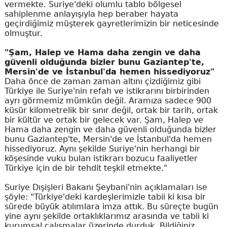
vermekte. Suriye'deki olumlu tablo bölgesel
sahiplenme anlayışıyla hep beraber hayata
geçirdiğimiz müşterek gayretlerimizin bir neticesinde
olmuştur.
"Şam, Halep ve Hama daha zengin ve daha
güvenli olduğunda bizler bunu Gaziantep'te,
Mersin'de ve İstanbul'da hemen hissediyoruz"
Daha önce de zaman zaman altını çizdiğimiz gibi
Türkiye ile Suriye'nin refah ve istikrarını birbirinden
ayrı görmemiz mümkün değil. Aramıza sadece 900
küsür kilometrelik bir sınır değil, ortak bir tarih, ortak
bir kültür ve ortak bir gelecek var. Şam, Halep ve
Hama daha zengin ve daha güvenli olduğunda bizler
bunu Gaziantep'te, Mersin'de ve İstanbul'da hemen
hissediyoruz. Aynı şekilde Suriye'nin herhangi bir
köşesinde vuku bulan istikrarı bozucu faaliyetler
Türkiye için de bir tehdit teşkil etmekte."
Suriye Dışişleri Bakanı Şeybani'nin açıklamaları ise
şöyle: "Türkiye'deki kardeşlerimizle tabii ki kısa bir
sürede büyük atılımlara imza attık. Bu süreçte bugün
yine aynı şekilde ortaklıklarımız arasında ve tabii ki
kurumsal çalışmalar üzerinde durduk. Bildiğiniz