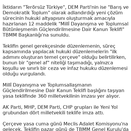
İktidarın "Terörsüz Türkiye", DEM Parti'nin ise "Barış ve
Demokratik Toplum" olarak adlandırdığı yeni çözüm
sürecinin hukuki altyapısını oluşturmak amacıyla
hazırlanan 12 maddelik "Millî Dayanışma ve Toplumsal
Bütünleşmenin Güçlendirilmesine Dair Kanun Teklifi"
TBMM Başkanlığı'na sunuldu.
Teklifin genel gerekçesinde düzenlemenin, süreç
kapsamında yapılacak hukuki düzenlemelerin "ilk
adımını oluşturan temel çerçeve" olduğu belirtilirken,
bunun bir "genel af" niteliği taşımadığı, yalnızca
koşullu ve sınırlı bir ceza ve infaz hukuku düzenlemesi
olduğu vurgulandı.
Millî Dayanışma ve Toplumsallaşmanın
Güçlendirilmesine Dair Kanun Teklifi başlığını taşıyan
yasa teklifinde 360 milletvekilinin imzası yer alıyor.
AK Parti, MHP, DEM Parti, CHP grupları ile Yeni Yol
grubundan dört milletvekili teklife imza attı.
Çerçeve yasa cuma günü Meclis Adalet Komisyonu'na
gelecek. Teklifin pazar günü de TBMM Genel Kurulu'da