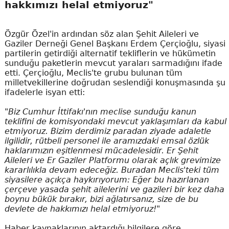
hakkımızı helal etmiyoruz"
Özgür Özel'in ardından söz alan Şehit Aileleri ve
Gaziler Derneği Genel Başkanı Erdem Çerçioğlu, siyasi
partilerin getirdiği alternatif tekliflerin ve hükümetin
sunduğu paketlerin mevcut yaraları sarmadığını ifade
etti. Çerçioğlu, Meclis'te grubu bulunan tüm
milletvekillerine doğrudan seslendiği konuşmasında şu
ifadelerle isyan etti:
"Biz Cumhur İttifakı'nın meclise sunduğu kanun
teklifini de komisyondaki mevcut yaklaşımları da kabul
etmiyoruz. Bizim derdimiz paradan ziyade adaletle
ilgilidir, rütbeli personel ile aramızdaki emsal özlük
haklarımızın eşitlenmesi mücadelesidir. Er Şehit
Aileleri ve Er Gaziler Platformu olarak açlık grevimize
kararlılıkla devam edeceğiz. Buradan Meclis'teki tüm
siyasilere açıkça haykırıyorum: Eğer bu hazırlanan
çerçeve yasada şehit ailelerini ve gazileri bir kez daha
boynu bükük bırakır, bizi ağlatırsanız, size de bu
devlete de hakkımızı helal etmiyoruz!"
Haber kaynaklarının aktardığı bilgilere göre,