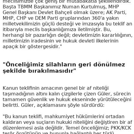
meclisimizde çok geniş bir mutabakatla şekillendirdik.
Başta TBMM Başkanımız Numan Kurtulmuş, MHP
Genel Başkanı Devlet Bahçeli olmak üzere; AK Parti,
MHP, CHP ve DEM Parti gruplarından 360'a yakın
milletvekilimizin güçlü desteği ve imzasıyla bu teklif an
itibarıyla meclis başkanlığımıza iletilmiştir. Bu,
herhangi bir pazarlığın değil; devletimizin kararlılığının,
milletimizin iradesinin ve hukuk devleti ilkelerinin
apaçık bir göstergesidir."
"Önceliğimiz silahların geri dönülmez
şekilde bırakılmasıdır"
Kanun teklifinin amacının genel bir af niteliği
taşımadığının altını kalın çizgilerle çizen Güler, sürecin
tamamen güvenlik ve hukuk ekseninde yürütüleceğini
belirtti. Güler, açıklamasını şöyle sürdürdü:
"Bu kanun teklifi, mahkumiyet hükümlerini ortadan
kaldıran veya suçların hukuki niteliğini değiştiren bir af
düzenlemesi asla değildir. Temel önceliğimiz; PKK/KCK
terör örgütünün ve bununla bağlantılı her türlü