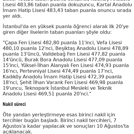
Lisesi 483,86 taban puanla dokuzuncu, Kartal Anadolu
İmam Hatip Lisesi 483,43 taban puanla onuncu sırada
yer aldı.
İstanbul'da en yüksek puanla öğrenci alarak ilk 20'ye
giren diğer liselerin taban puanları şöyle oldu:
"Çapa Fen Lisesi 482,80 puanla 11'inci, Vefa Lisesi
480,10 puanla 12'nci, Beşiktaş Anadolu Lisesi 478,89
puanla 13'üncü, Validebağ Fen Lisesi 477,82 puanla
14'üncü, Burak Bora Anadolu Lisesi 477,09 puanla
15'inci, Yüksel-İlhan Alanyalı Fen Lisesi 474,93 puanla
16'ncı, Pertevniyal Lisesi 474,49 puanla 17'nci,
Kadıköy Anadolu İmam Hatip Lisesi 472,39 puanla
18'nci, Şehit İlhan Varank Fen Lisesi 469,98 puanla
19'uncu, Teknopark İstanbul Mesleki ve Teknik
Anadolu Lisesi 469,51 puanla 20'nci."
Nakil süreci
Öte yandan yerleştirmeye esas birinci nakil için
tercihler bugün başladı. Birinci nakil tercihleri, 7
Ağustos'a kadar yapılacak ve sonuçları 10 Ağustos'ta
açıklanacak.