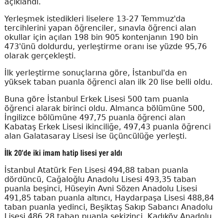
açıklandı.
Yerleşmek istedikleri liselere 13-27 Temmuz'da
tercihlerini yapan öğrenciler, sınavla öğrenci alan
okullar için açılan 198 bin 905 kontenjanın 190 bin
473'ünü doldurdu, yerleştirme oranı ise yüzde 95,76
olarak gerçekleşti.
İlk yerleştirme sonuçlarına göre, İstanbul'da en
yüksek taban puanla öğrenci alan ilk 20 lise belli oldu.
Buna göre İstanbul Erkek Lisesi 500 tam puanla
öğrenci alarak birinci oldu. Almanca bölümüne 500,
İngilizce bölümüne 497,75 puanla öğrenci alan
Kabataş Erkek Lisesi ikinciliğe, 497,43 puanla öğrenci
alan Galatasaray Lisesi ise üçüncülüğe yerleşti.
İlk 20'de iki imam hatip lisesi yer aldı
İstanbul Atatürk Fen Lisesi 494,88 taban puanla
dördüncü, Cağaloğlu Anadolu Lisesi 493,35 taban
puanla beşinci, Hüseyin Avni Sözen Anadolu Lisesi
491,85 taban puanla altıncı, Haydarpaşa Lisesi 488,84
taban puanla yedinci, Beşiktaş Sakıp Sabancı Anadolu
Lisesi 486,28 taban puanla sekizinci, Kadıköy Anadolu