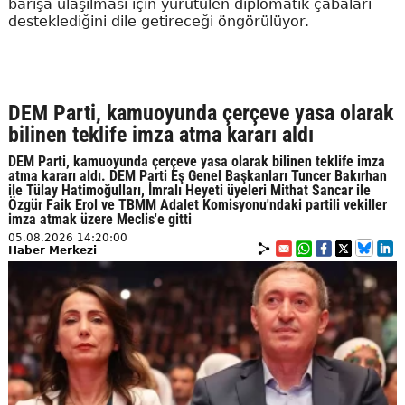
barışa ulaşılması için yürütülen diplomatik çabaları
desteklediğini dile getireceği öngörülüyor.
DEM Parti, kamuoyunda çerçeve yasa olarak
bilinen teklife imza atma kararı aldı
DEM Parti, kamuoyunda çerçeve yasa olarak bilinen teklife imza
atma kararı aldı. DEM Parti Eş Genel Başkanları Tuncer Bakırhan
ile Tülay Hatimoğulları, İmralı Heyeti üyeleri Mithat Sancar ile
Özgür Faik Erol ve TBMM Adalet Komisyonu'ndaki partili vekiller
imza atmak üzere Meclis'e gitti
05.08.2026 14:20:00
Haber Merkezi