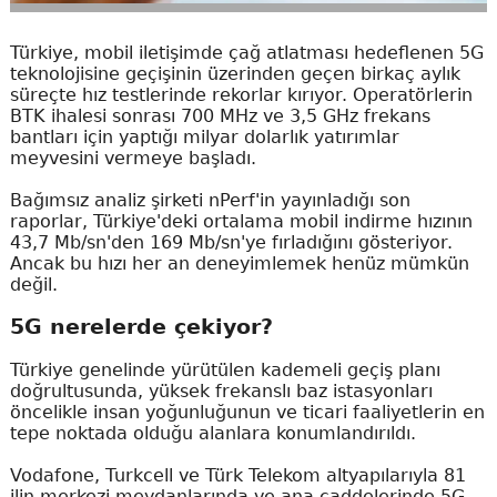
Türkiye, mobil iletişimde çağ atlatması hedeflenen 5G
teknolojisine geçişinin üzerinden geçen birkaç aylık
süreçte hız testlerinde rekorlar kırıyor. Operatörlerin
BTK ihalesi sonrası 700 MHz ve 3,5 GHz frekans
bantları için yaptığı milyar dolarlık yatırımlar
meyvesini vermeye başladı.
Bağımsız analiz şirketi nPerf'in yayınladığı son
raporlar, Türkiye'deki ortalama mobil indirme hızının
43,7 Mb/sn'den 169 Mb/sn'ye fırladığını gösteriyor.
Ancak bu hızı her an deneyimlemek henüz mümkün
değil.
5G nerelerde çekiyor?
Türkiye genelinde yürütülen kademeli geçiş planı
doğrultusunda, yüksek frekanslı baz istasyonları
öncelikle insan yoğunluğunun ve ticari faaliyetlerin en
tepe noktada olduğu alanlara konumlandırıldı.
Vodafone, Turkcell ve Türk Telekom altyapılarıyla 81
ilin merkezi meydanlarında ve ana caddelerinde 5G