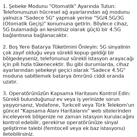
1. Şebeke Modunu "Otomatik" Ayarında Tutun:
Telefonunuzun hücresel ağ ayarlarından ağ modunu
yalnızca "Sadece 5G" yapmak yerine "5G/4.5G/3G
(Otomatik Geçiş)" konumuna getirin. Böylece cihaz,
5G bulamadığı an kesintisiz olarak güçlü bir 4.5G
bağlantısına bağlanacaktır.
2. Boş Yere Batarya Tüketimini Önleyin: 5G sinyalinin
çok zayıf olduğu veya sürekli kopup geldiği bir
bölgedeyseniz, telefonunuz sürekli istasyon arayacağı
için pili hızla tükenecektir. Bu gibi durumlarda, cihaz
ayarlarından şebekeyi geçici olarak "Sadece 4.5G"
moduna sabitlemek batarya ömrünü ciddi oranda
uzatır.
3. Operatörünüzün Kapsama Haritasını Kontrol Edin:
Sürekli bulunduğunuz ev veya iş yerinizde sorun
yaşıyorsanız, Vodafone, Turkcell veya Türk Telekom'un
güncel "Kapsama Alanı Haritalarını" web sitelerinden
inceleyerek bölgenize ne zaman istasyon kurulacağını
kontrol edebilir, gerekirse operatörünüze sinyal
geliştirme talebi (femtocell veya ek baz istasyonu)
iletebilirsiniz.