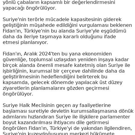
yönlü çabaların kapsamlı bir değerlendirmesini
yapacağı öngörülüyor.
Suriye'nin terörle mücadele kapasitesinin giderek
geliştiğinin müşahede edildiğini vurgulaması beklenen
Fidan'ın, Türkiye'nin bu alanda Suriye'yle eşgüdümü
daha da ileriye taşımaya kararlı olduğunu ifade
etmesi planlanıyor.
Fidan'ın, Aralık 2024'ten bu yana ekonomiden
güvenliğe, toplumsal uzlaşıdan yeniden inşaya kadar
birçok alanda önemli mesafe katetmiş olan Suriye ile
işbirliğinin, kurumsal bir çerçeve dahilinde daha da
geliştirilmesinin hedeflendiğini belirterek bu
kapsamda, gelecek dönemde yapılacak üst düzey
ziyaretlerin planlamalarını gözden geçirmesi
öngörülüyor.
Suriye Halk Meclisinin geçen ay faaliyetlerine
başlaması suretiyle devletin kurumsallaşmasına dönük
adımlarını hızlandıran Suriye ile ilişkilere parlamenter
boyut kazandırılması ihtiyacını dile getirmesi
öngörülen Fidan'ın, Türkiye'yi de yakından ilgilendiren,
Suriye'nin kuzeydoğusunun merkezi hükümete