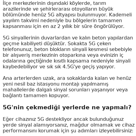
İlçe merkezlerinin dışındaki köylerde, tarım
arazilerinde ve şehirlerarası otoyolların büyük
bölümünde henüz 5G altyapısı bulunmuyor. Kademeli
yayılım takvimi nedeniyle bu bölgelerin tamamen
kapsanması için en az 2 yıllık bir süre öngörülüyor.
5G sinyallerinin duvarlardan ve kalın beton yapılardan
geçme kabiliyeti düşüktür. Sokakta 5G çeken
telefonunuz, beton blokların sinyali kesmesi sebebiyle
bir alışveriş merkezinin otoparkına veya evinizin iç
odalarına geçtiğinde kısıtlı kapsama nedeniyle sinyali
kaybedebiliyor ve sık sık 4.5G'ye geçiş yapıyor.
Ana arterlerden uzak, ara sokaklarda kalan ve henüz
yeni nesil baz istasyonu montajı yapılmamış
mahallelerde dalgalı sinyal sorunları yaşanıyor veya
bağlantı tamamen kopuyor.
5G'nin çekmediği yerlerde ne yapmalı?
Eğer cihazınız 5G destekliyor ancak bulunduğunuz
yerde sinyal alamıyorsanız, mağdur olmamak ve cihaz
performansını korumak için şu adımları izleyebilirsiniz: