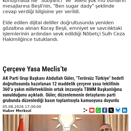
konuşmada ise "Sübyancı" ve "Ailesi yok mu bunların"
mesajlarına Beşli'nin, "Ben sugar dady" şeklinde
cevap verdiği bilgisine yer verildi.
Elde edilen dijital deliller doğrultusunda yeniden
gözaltına alınan Koray Beşli, emniyet ve savcılıktaki
işlemlerinin ardından sevk edildiği Nöbetçi Sulh Ceza
Hakimliğince tutuklandı.
Çerçeve Yasa Meclis’te
AK Parti Grup Başkanı Abdullah Güler, "Terörsüz Türkiye" hedefi
doğrultusunda hazırlanan 12 maddelik çerçeve yasa teklifinin
360’a yakın milletvekilinin ortak imzasıyla TBMM Başkanlığına
sunulduğunu açıkladı. Güler, düzenlemenin detaylarını parti
grubunda düzenlediği basın toplantısıyla kamuoyuna duyurdu
05.08.2026 17:30:00
Haber Merkezi