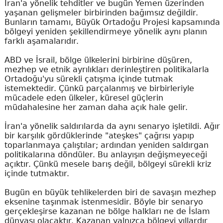
İran'a yönelik tehditler ve bugün Yemen üzerinden
yaşanan gelişmeler birbirinden bağımsız değildir.
Bunların tamamı, Büyük Ortadoğu Projesi kapsamında
bölgeyi yeniden şekillendirmeye yönelik aynı planın
farklı aşamalarıdır.
ABD ve İsrail, bölge ülkelerini birbirine düşüren,
mezhep ve etnik ayrılıkları derinleştiren politikalarla
Ortadoğu'yu sürekli çatışma içinde tutmak
istemektedir. Çünkü parçalanmış ve birbirleriyle
mücadele eden ülkeler, küresel güçlerin
müdahalesine her zaman daha açık hale gelir.
İran'a yönelik saldırılarda da aynı senaryo işletildi. Ağır
bir karşılık gördüklerinde "ateşkes" çağrısı yapıp
toparlanmaya çalıştılar; ardından yeniden saldırgan
politikalarına döndüler. Bu anlayışın değişmeyeceği
açıktır. Çünkü mesele barış değil, bölgeyi sürekli kriz
içinde tutmaktır.
Bugün en büyük tehlikelerden biri de savaşın mezhep
eksenine taşınmak istenmesidir. Böyle bir senaryo
gerçekleşirse kazanan ne bölge halkları ne de İslam
dünyası olacaktır. Kazanan yalnızca bölgeyi yıllardır