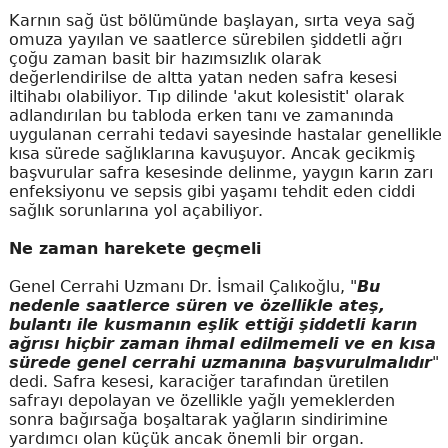
Karnın sağ üst bölümünde başlayan, sırta veya sağ
omuza yayılan ve saatlerce sürebilen şiddetli ağrı
çoğu zaman basit bir hazımsızlık olarak
değerlendirilse de altta yatan neden safra kesesi
iltihabı olabiliyor. Tıp dilinde 'akut kolesistit' olarak
adlandırılan bu tabloda erken tanı ve zamanında
uygulanan cerrahi tedavi sayesinde hastalar genellikle
kısa sürede sağlıklarına kavuşuyor. Ancak gecikmiş
başvurular safra kesesinde delinme, yaygın karın zarı
enfeksiyonu ve sepsis gibi yaşamı tehdit eden ciddi
sağlık sorunlarına yol açabiliyor.
Ne zaman harekete geçmeli
Genel Cerrahi Uzmanı Dr. İsmail Çalıkoğlu, "
Bu
nedenle saatlerce süren ve özellikle ateş,
bulantı ile kusmanın eşlik ettiği şiddetli karın
ağrısı hiçbir zaman ihmal edilmemeli ve en kısa
sürede genel cerrahi uzmanına başvurulmalıdır
"
dedi. Safra kesesi, karaciğer tarafından üretilen
safrayı depolayan ve özellikle yağlı yemeklerden
sonra bağırsağa boşaltarak yağların sindirimine
yardımcı olan küçük ancak önemli bir organ.