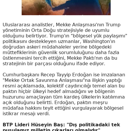
Uluslararası analistler, Mekke Anlaşması'nın Trump
yönetiminin Orta Doğu stratejisiyle de uyumlu
olduğunu belirtiyor. Trump'ın "bölgesel yük paylaşımı"
politikasını destekleyen uzmanlar, Washington'ın
doğrudan askeri müdahaleler yerine bölgedeki
müttefiklerinin güvenlik sorumluluğunu daha fazla
üstlenmesini tercih ettiğini, Mekke Paktı'nın da bu
stratejinin bir parçası olduğunu ifade ediyor.
Cumhurbaşkanı Recep Tayyip Erdoğan ise imzalanan
"Mekke Ortak Savunma Anlaşması"na ilişkin yaptığı
resmi açıklamada, kolektif caydırıcılığı temel alan bu
paktın hiçbir ülkeyi hedef almadığını ve bölgenin
huzurunu amaçlayan tüm kardeş ülkelerin katılımına
açık olduğunu belirtti. Erdoğan, paktın meşru
müdafaa hakkını teyit ettiğini vurgulayarak bölgesel
istikrar mesajı verdi.
BTP Lideri Hüseyin Baş: "Dış politikadaki tek
pusulamız milletin çıkarları olmalıdır"