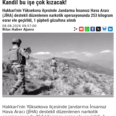
Kandil bu işe çok kızacak!
Hakkari'nin Yüksekova ilçesinde Jandarma İnsansız Hava Aracı
(JİHA) destekli düzenlenen narkotik operasyonunda 253 kilogram
esrar ele geçirildi, 1 şüpheli gözaltına alındı
08.08.2026 09:57:00
İhlas Haber Ajansı
Hakkari'nin Yüksekova ilçesinde Jandarma İnsansız
Hava Aracı (JİHA) destekli düzenlenen narkotik