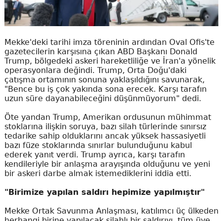
Mekke'deki tarihi imza töreninin ardından Oval Ofis'te
gazetecilerin karşısına çıkan ABD Başkanı Donald
Trump, bölgedeki askeri hareketliliğe ve İran'a yönelik
operasyonlara değindi. Trump, Orta Doğu'daki
çatışma ortamının sonuna yaklaşıldığını savunarak,
"Bence bu iş çok yakında sona erecek. Karşı tarafın
uzun süre dayanabileceğini düşünmüyorum" dedi.
Öte yandan Trump, Amerikan ordusunun mühimmat
stoklarına ilişkin soruya, bazı silah türlerinde sınırsız
tedarike sahip olduklarını ancak yüksek hassasiyetli
bazı füze stoklarında sınırlar bulunduğunu kabul
ederek yanıt verdi. Trump ayrıca, karşı tarafın
kendileriyle bir anlaşma arayışında olduğunu ve yeni
bir askeri darbe almak istemediklerini iddia etti.
"Birimize yapılan saldırı hepimize yapılmıştır"
Mekke Ortak Savunma Anlaşması, katılımcı üç ülkeden
herhangi birine yapılacak silahlı bir saldırıyı, tüm üye