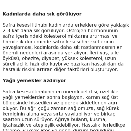
Kadınlarda daha sık görülüyor
Safra kesesi iltihabı kadınlarda erkeklere göre yaklaşık
2-3 kat daha sık görülüyor. Östrojen hormonunun
safra içerisindeki kolesterol miktarını artırması ve
hamilelik döneminde safra kesesi hareketlerinin
yavaşlaması, kadınlarda daha sık rastlanmasının en
önemli nedenleri arasında yer alıyor. İleri yaş, aile
öyküsü, obezite, diyabet, yüksek kolesterol, uzun
süreli açlık, hızlı kilo kaybı ve bazı kan hastalıkları da
hastalık riskini artıran diğer faktörleri oluşturuyor.
Yağlı yemekler azdırıyor
Safra kesesi iltihabının en önemli belirtisi, özellikle
yağlı yemeklerden sonra başlayan, karnın sağ üst
bölgesinde hissedilen ve giderek şiddetlenen ağrı
oluyor. Bu ağrı çoğu zaman sağ omuza, sağ kürek
kemiğinin altına veya sırta yayılabiliyor ve birkaç
saatten uzun sürüyor. Ağrıya bulantı, kusma,
iştahsızlık ve ateş eşlik edebiliyor. Hastalık ilerledikçe
titreme, yüksek ateş ve genel durum bozukluğu