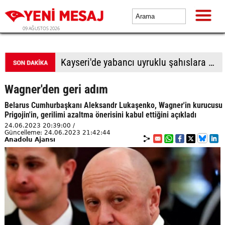
09 AĞUSTOS 2026
BTP Antalya İl Başkanlığından yoğun mesai: İl binasında ve Manavgat'ta üye buluşmaları
Wagner'den geri adım
Belarus Cumhurbaşkanı Aleksandr Lukaşenko, Wagner'in kurucusu
Prigojin'in, gerilimi azaltma önerisini kabul ettiğini açıkladı
24.06.2023 20:39:00 /
Güncelleme: 24.06.2023 21:42:44
Anadolu Ajansı