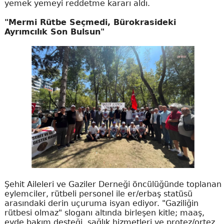
yemek yemeyi reddetme kararı aldı.
"Mermi Rütbe Seçmedi, Bürokrasideki
Ayrımcılık Son Bulsun"
Şehit Aileleri ve Gaziler Derneği öncülüğünde toplanan
eylemciler, rütbeli personel ile er/erbaş statüsü
arasındaki derin uçuruma isyan ediyor. "Gaziliğin
rütbesi olmaz" sloganı altında birleşen kitle; maaş,
evde bakım desteği, sağlık hizmetleri ve protez/ortez