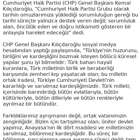
Cumhuriyet Halk Partisi (CHP) Genel Başkanı Kemal
Kılıçdaroğlu, "Cumhuriyet Halk Partisi Grubu olarak
tarihin omuzlarımıza yüklediği sorumluluğun gereği bu
tarihi süreçte yalnızca destek veren değil; sorumluluk
alan, öncülük eden ve doğru istikameti gösteren bir
anlayışla hareket edeceğiz" dedi.
CHP Genel Başkanı Kılıçdaroğlu sosyal medya
hesabından yaptığı paylaşımda, "Türkiye'nin huzurunu,
birliğini ve kardeşliğini bozmak isteyen bölücü küresel
yapılar şunu iyi bilmelidir: Türk baharı hayali
kuranlara, Türk milletinin birlik ve beraberliği
karşısında zemheri kışı yaşatacak olan; bu milletin
ortak iradesi, Türkiye Cumhuriyeti Devleti'nin
kararlılığı ve sarsılmaz kardeşliğimizdir. Türk milleti;
içerisinde barındırdığı bütün evlatlarıyla, bütün
kültürleriyle, bütün dilleriyle ve bütün renkleriyle
ayrılmaz bir bütündür.
Farklılıklarımız ayrışmanın değil, ortak vatanımızın
zenginliğidir. Bizim için tartışılmaz olan; üniter devlet
yapımız, Anayasa'nın ilk dört maddesi ve milletimizin
sarsılmaz, bölünmez kardeşliğidir. Bu süreç bir
bölünme, parçalanma veya ayrışma süreci değil; tam