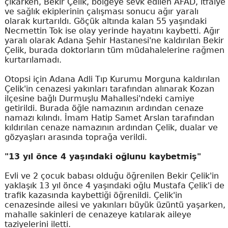
çıkarken, Bekir Çelik, bölgeye sevk edilen AFAD, itfaiye
ve sağlık ekiplerinin çalışması sonucu ağır yaralı
olarak kurtarıldı. Göçük altında kalan 55 yaşındaki
Necmettin Tok ise olay yerinde hayatını kaybetti. Ağır
yaralı olarak Adana Şehir Hastanesi'ne kaldırılan Bekir
Çelik, burada doktorların tüm müdahalelerine rağmen
kurtarılamadı.
Otopsi için Adana Adli Tıp Kurumu Morguna kaldırılan
Çelik'in cenazesi yakınları tarafından alınarak Kozan
ilçesine bağlı Durmuşlu Mahallesi'ndeki camiye
getirildi. Burada öğle namazının ardından cenaze
namazı kılındı. İmam Hatip Samet Arslan tarafından
kıldırılan cenaze namazının ardından Çelik, dualar ve
gözyaşları arasında toprağa verildi.
"13 yıl önce 4 yaşındaki oğlunu kaybetmiş"
Evli ve 2 çocuk babası olduğu öğrenilen Bekir Çelik'in
yaklaşık 13 yıl önce 4 yaşındaki oğlu Mustafa Çelik'i de
trafik kazasında kaybettiği öğrenildi. Çelik'in
cenazesinde ailesi ve yakınları büyük üzüntü yaşarken,
mahalle sakinleri de cenazeye katılarak aileye
taziyelerini iletti.