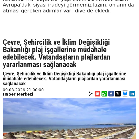
Avrupa'daki siyasi iradeyi görmemiz lazım, onların da
atması gereken adımlar var" diye de ekledi.
Çevre, Şehircilik ve İklim Değişikliği
Bakanlığı plaj işgallerine müdahale
edebilecek. Vatandaşların plajlardan
yararlanması sağlanacak
Çevre, Şehircilik ve İklim Değişikliği Bakanlığı plaj işgallerine
müdahale edebilecek. Vatandaşların plajlardan yararlanması
sağlanacak
09.08.2026 21:00:00
Haber Merkezi