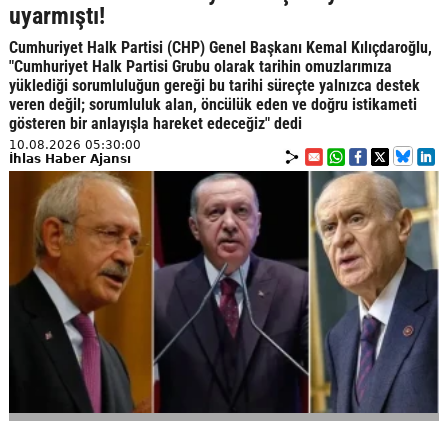
uyarmıştı!
Cumhuriyet Halk Partisi (CHP) Genel Başkanı Kemal Kılıçdaroğlu,
"Cumhuriyet Halk Partisi Grubu olarak tarihin omuzlarımıza
yüklediği sorumluluğun gereği bu tarihi süreçte yalnızca destek
veren değil; sorumluluk alan, öncülük eden ve doğru istikameti
gösteren bir anlayışla hareket edeceğiz" dedi
10.08.2026 05:30:00
İhlas Haber Ajansı