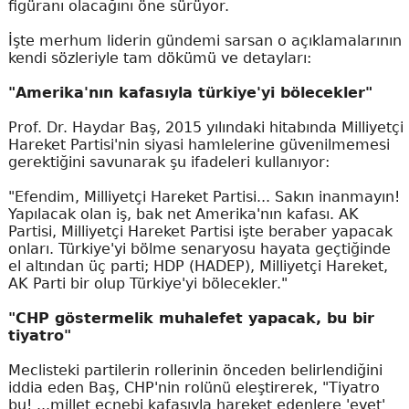
figüranı olacağını öne sürüyor.
İşte merhum liderin gündemi sarsan o açıklamalarının
kendi sözleriyle tam dökümü ve detayları:
"Amerika'nın kafasıyla türkiye'yi bölecekler"
Prof. Dr. Haydar Baş, 2015 yılındaki hitabında Milliyetçi
Hareket Partisi'nin siyasi hamlelerine güvenilmemesi
gerektiğini savunarak şu ifadeleri kullanıyor:
"Efendim, Milliyetçi Hareket Partisi... Sakın inanmayın!
Yapılacak olan iş, bak net Amerika'nın kafası. AK
Partisi, Milliyetçi Hareket Partisi işte beraber yapacak
onları. Türkiye'yi bölme senaryosu hayata geçtiğinde
el altından üç parti; HDP (HADEP), Milliyetçi Hareket,
AK Parti bir olup Türkiye'yi bölecekler."
"CHP göstermelik muhalefet yapacak, bu bir
tiyatro"
Meclisteki partilerin rollerinin önceden belirlendiğini
iddia eden Baş, CHP'nin rolünü eleştirerek, "Tiyatro
bu! ...millet ecnebi kafasıyla hareket edenlere 'evet'