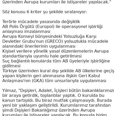
üzerinden Avrupa kurumları ile istişareler yapılacak."
Söz konusu 6 kriter şu şekilde sıralanıyor:
Terörle mücadele yasasında değişiklik
AB Polis Örgütü (Europol) ile operasyonel işbirliği
anlaşması imzalanması
Avrupa Konseyi bünyesindeki Yolsuzluğa Karşı
Devletler Grubu'nun (GRECO) yolsuzlukla mücadele
alanındaki önerilerinin uygulanması
Kişisel verilere yönelik yasal düzenlemelerin Avrupa
standartlarıyla uyumlu hale getirilmesi
Suç bağlantılı konularda tüm AB üyeleriyle işbirliğine
gidilmesi
Türkiye üzerinden kural dışı şekilde AB ülkelerine geçiş
yapan kişilerin geri alınmasına ilişkin Geri Kabul
Anlaşması'nın (GKA) tüm unsurlarıyla uygulanması
Yılmaz, "Dışişleri, Adalet, İçişleri bütün bakanlıklarımızı
bir araya getirdik, toplantılar yaptık. O kurulda bu
kanun tartışıldı. Bu biraz mutfak çalışmasıydı. Burada
yeni bir yaklaşım geliştirildi. Kurumlarımız tarafından
şimdi Dışişleri Bakanlığımız üzerinden Avrupa
kurumları ile istişareler yapılacak. Bu konuda bizim