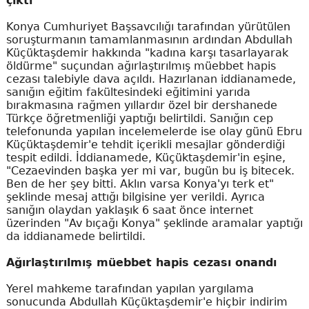
çıktı
Konya Cumhuriyet Başsavcılığı tarafından yürütülen
soruşturmanın tamamlanmasının ardından Abdullah
Küçüktaşdemir hakkında "kadına karşı tasarlayarak
öldürme" suçundan ağırlaştırılmış müebbet hapis
cezası talebiyle dava açıldı. Hazırlanan iddianamede,
sanığın eğitim fakültesindeki eğitimini yarıda
bırakmasına rağmen yıllardır özel bir dershanede
Türkçe öğretmenliği yaptığı belirtildi. Sanığın cep
telefonunda yapılan incelemelerde ise olay günü Ebru
Küçüktaşdemir'e tehdit içerikli mesajlar gönderdiği
tespit edildi. İddianamede, Küçüktaşdemir'in eşine,
"Cezaevinden başka yer mi var, bugün bu iş bitecek.
Ben de her şey bitti. Aklın varsa Konya'yı terk et"
şeklinde mesaj attığı bilgisine yer verildi. Ayrıca
sanığın olaydan yaklaşık 6 saat önce internet
üzerinden "Av bıçağı Konya" şeklinde aramalar yaptığı
da iddianamede belirtildi.
Ağırlaştırılmış müebbet hapis cezası onandı
Yerel mahkeme tarafından yapılan yargılama
sonucunda Abdullah Küçüktaşdemir'e hiçbir indirim