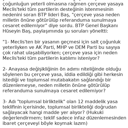
çoğunluğun yeterli olmasına rağmen çerçeve yasaya
Meclis'teki tüm partilerin desteğinin istenmesinin
nedenini soran BTP lideri Baş, "çerçeve yasa neden
milletin önüne götürülüp referanduma sunulmaya
cesaret edilemiyor" diye sordu. BTP Genel Başkanı
Hüseyin Baş, paylaşımında şu soruları yöneltti:
"1- Meclis'ten bir yasanın geçmesi için salt çoğunluk
yeterliyken ve AK Parti, MHP ve DEM Parti bu sayıya
çok rahat ulaşabiliyorken; çerçeve yasa için neden
Meclis'teki tüm partilerin katılımı isteniyor?
2- Anayasa değişikliğinin ön adımı niteliğinde olduğu
söylenen bu çerçeve yasa, iddia edildiği gibi herkesin
istediği ve toplumsal mutabakatın sağlandığı bir
düzenlemeyse, neden milletin önüne götürülüp
referanduma sunulmaya cesaret edilemiyor?
3- Adı "toplumsal birliktelik" olan 12 maddelik yasa
teklifinin içerisinde, toplumsal birlikteliği doğrudan
sağlayacak hangi madde yer alıyor? (Hukuki
değerlendirmem; teklif sadece infaz düzenlemesinden
ibaret çerçeveyi böyle koymak lazım)