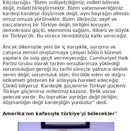
Kılıçdaroğlu, "Bizim milliyetçiliğimiz; milleti bölmek
değil, milleti birleştirmektir. Bizim vatanseverliğimiz;
kardeşi kardeşe düşürmek değil, aynı bayrağın altında
omuz omuza yürümektir. Bizim ülkümüz; zayıf ve
parçalanmış bir Türkiye değil, birliğini koruyan,
demokrasisi güçlü, ekonomisi sağlam, itibarlı ve büyük
bir Türkiye'dir. Bu sürece tereddütsüz katkı vereceğiz.
Ancak ülkemizde yeni bir iç karışıklık, ayrışma ve
çatışma zemini oluşturmaya çalışan bölücü küresel
yapılara da asla geçit vermeyeceğiz. Cumhuriyet Halk
Partisi Grubu olarak tarihin omuzlarımıza yüklediği
sorumluluğun gereği bu tarihi süreçte yalnızca destek
veren değil; sorumluluk alan, öncülük eden ve doğru
istikameti gösteren bir anlayışla hareket edeceğiz.
Çünkü biliyoruz: Kardeşlik güçlenirse Türkiye güçlenir.
Türkiye güçlenirse milletimiz kazanır. Birlik varsa
gelecek vardır. Bu topraklar ayrılığın değil birliğin;
düşmanlığın değil kardeşliğin yurdudur" dedi.
Amerika'nın kafasıyla türkiye'yi bölecekler"