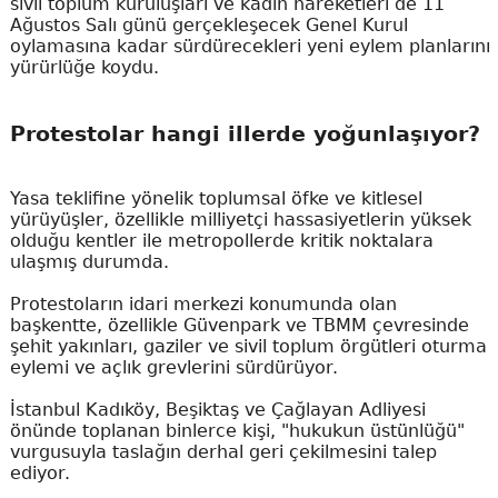
sivil toplum kuruluşları ve kadın hareketleri de 11
Ağustos Salı günü gerçekleşecek Genel Kurul
oylamasına kadar sürdürecekleri yeni eylem planlarını
yürürlüğe koydu.
Protestolar hangi illerde yoğunlaşıyor?
Yasa teklifine yönelik toplumsal öfke ve kitlesel
yürüyüşler, özellikle milliyetçi hassasiyetlerin yüksek
olduğu kentler ile metropollerde kritik noktalara
ulaşmış durumda.
Protestoların idari merkezi konumunda olan
başkentte, özellikle Güvenpark ve TBMM çevresinde
şehit yakınları, gaziler ve sivil toplum örgütleri oturma
eylemi ve açlık grevlerini sürdürüyor.
İstanbul Kadıköy, Beşiktaş ve Çağlayan Adliyesi
önünde toplanan binlerce kişi, "hukukun üstünlüğü"
vurgusuyla taslağın derhal geri çekilmesini talep
ediyor.