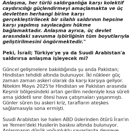
Anlaşma, her türlü saldırganlığa karşı kolektif
caydırıcılığı güçlendirmeyi amaçlamakta ve üç
devletten herhangi birine karşı
gerçekleştirilecek bir silahlı saldırının hepsine
karşı yapılmış sayılacağını hükme
bağlamaktadır. Anlaşma ayrıca, üç devlet
arasındaki savunma işbirliğinin tüm boyutlarıyla
geliştirilmesini öngörmektedir."
Peki, İsrail; Türkiye'ye ya da Suudi Arabistan'a
saldırırsa anlaşma işleyecek mi?
Güncel gelişmelere bakıldığında şu anda Pakistan;
Hindistan tehdidi altında bulunuyor. İki nükleer güç
zaman zaman askeri olarak da karşı karşıya geliyor.
Nitekim Mayıs 2025'te Hindistan ve Pakistan arasında
Keşmir bölgesindeki artan gerilim nedeniyle kısa süreli
ama şiddetli sınır ötesi hava çatışmaları yaşanmıştı.
Günler süren bu askeri kriz, tarafların ateşkes
sağlamasıyla sona ermişti.
Suudi Arabistan ise halen ABD üslerinden ötürü İran'ın
ve Yemen'deki Husilerin baskısı altında bulunuyor.
Anlaşmanın düşük yoğunluklu savaşlarda devreye