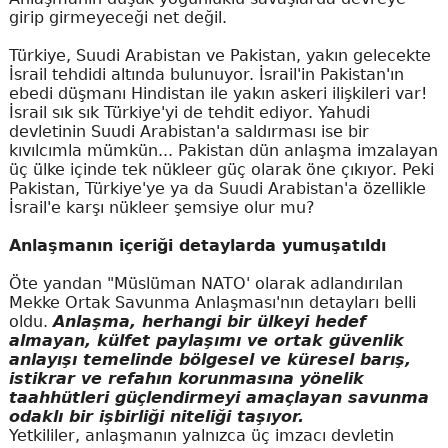
girip girmeyeceği net değil.
Türkiye, Suudi Arabistan ve Pakistan, yakın gelecekte
İsrail tehdidi altında bulunuyor. İsrail'in Pakistan'ın
ebedi düşmanı Hindistan ile yakın askeri ilişkileri var!
İsrail sık sık Türkiye'yi de tehdit ediyor. Yahudi
devletinin Suudi Arabistan'a saldırması ise bir
kıvılcımla mümkün... Pakistan dün anlaşma imzalayan
üç ülke içinde tek nükleer güç olarak öne çıkıyor. Peki
Pakistan, Türkiye'ye ya da Suudi Arabistan'a özellikle
İsrail'e karşı nükleer şemsiye olur mu?
Anlaşmanın içeriği detaylarda yumuşatıldı
Öte yandan "Müslüman NATO' olarak adlandırılan
Mekke Ortak Savunma Anlaşması'nın detayları belli
oldu.
Anlaşma, herhangi bir ülkeyi hedef
almayan, külfet paylaşımı ve ortak güvenlik
anlayışı temelinde bölgesel ve küresel barış,
istikrar ve refahın korunmasına yönelik
taahhütleri güçlendirmeyi amaçlayan savunma
odaklı bir işbirliği niteliği taşıyor.
Yetkililer, anlaşmanın yalnızca üç imzacı devletin