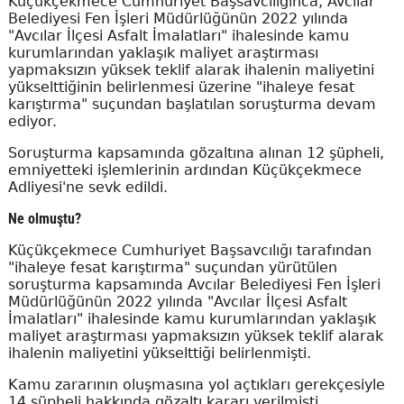
Küçükçekmece Cumhuriyet Başsavcılığınca, Avcılar
Belediyesi Fen İşleri Müdürlüğünün 2022 yılında
"Avcılar İlçesi Asfalt İmalatları" ihalesinde kamu
kurumlarından yaklaşık maliyet araştırması
yapmaksızın yüksek teklif alarak ihalenin maliyetini
yükselttiğinin belirlenmesi üzerine "ihaleye fesat
karıştırma" suçundan başlatılan soruşturma devam
ediyor.
Soruşturma kapsamında gözaltına alınan 12 şüpheli,
emniyetteki işlemlerinin ardından Küçükçekmece
Adliyesi'ne sevk edildi.
Ne olmuştu?
Küçükçekmece Cumhuriyet Başsavcılığı tarafından
"ihaleye fesat karıştırma" suçundan yürütülen
soruşturma kapsamında Avcılar Belediyesi Fen İşleri
Müdürlüğünün 2022 yılında "Avcılar İlçesi Asfalt
İmalatları" ihalesinde kamu kurumlarından yaklaşık
maliyet araştırması yapmaksızın yüksek teklif alarak
ihalenin maliyetini yükselttiği belirlenmişti.
Kamu zararının oluşmasına yol açtıkları gerekçesiyle
14 şüpheli hakkında gözaltı kararı verilmişti.