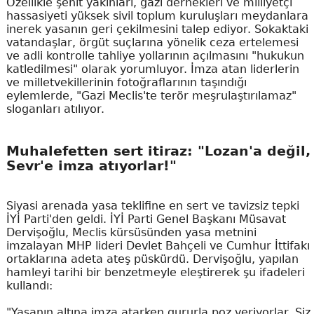
Özellikle şehit yakınları, gazi dernekleri ve milliyetçi
hassasiyeti yüksek sivil toplum kuruluşları meydanlara
inerek yasanın geri çekilmesini talep ediyor. Sokaktaki
vatandaşlar, örgüt suçlarına yönelik ceza ertelemesi
ve adli kontrolle tahliye yollarının açılmasını "hukukun
katledilmesi" olarak yorumluyor. İmza atan liderlerin
ve milletvekillerinin fotoğraflarının taşındığı
eylemlerde, "Gazi Meclis'te terör meşrulaştırılamaz"
sloganları atılıyor.
Muhalefetten sert itiraz: "Lozan'a değil,
Sevr'e imza atıyorlar!"
Siyasi arenada yasa teklifine en sert ve tavizsiz tepki
İYİ Parti'den geldi. İYİ Parti Genel Başkanı Müsavat
Dervişoğlu, Meclis kürsüsünden yasa metnini
imzalayan MHP lideri Devlet Bahçeli ve Cumhur İttifakı
ortaklarına adeta ateş püskürdü. Dervişoğlu, yapılan
hamleyi tarihi bir benzetmeyle eleştirerek şu ifadeleri
kullandı:
"Yasanın altına imza atarken gururla poz veriyorlar. Siz