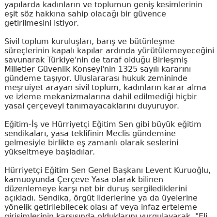
yapılarda kadınların ve toplumun geniş kesimlerinin
eşit söz hakkına sahip olacağı bir güvence
getirilmesini istiyor.
Sivil toplum kuruluşları, barış ve bütünleşme
süreçlerinin kapalı kapılar ardında yürütülemeyeceğini
savunarak Türkiye'nin de taraf olduğu Birleşmiş
Milletler Güvenlik Konseyi'nin 1325 sayılı kararını
gündeme taşıyor. Uluslararası hukuk zemininde
meşruiyet arayan sivil toplum, kadınların karar alma
ve izleme mekanizmalarına dahil edilmediği hiçbir
yasal çerçeveyi tanımayacaklarını duyuruyor.
Eğitim-İş ve Hürriyetçi Eğitim Sen gibi büyük eğitim
sendikaları, yasa teklifinin Meclis gündemine
gelmesiyle birlikte eş zamanlı olarak seslerini
yükseltmeye başladılar.
Hürriyetçi Eğitim Sen Genel Başkanı Levent Kuruoğlu,
kamuoyunda Çerçeve Yasa olarak bilinen
düzenlemeye karşı net bir duruş sergilediklerini
açıkladı. Sendika, örgüt liderlerine ya da üyelerine
yönelik getirilebilecek olası af veya infaz erteleme
girişimlerinin karşısında olduklarını vurgulayarak, "Eli