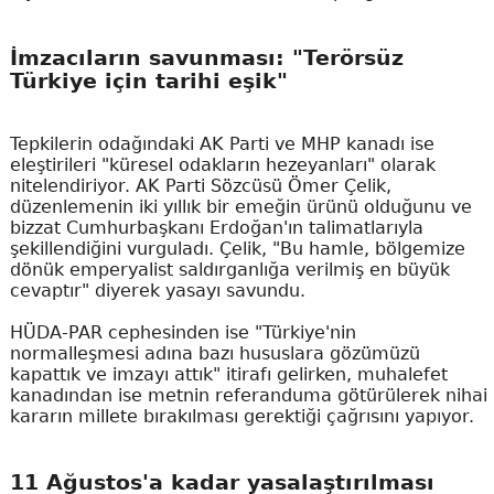
İmzacıların savunması: "Terörsüz
Türkiye için tarihi eşik"
Tepkilerin odağındaki AK Parti ve MHP kanadı ise
eleştirileri "küresel odakların hezeyanları" olarak
nitelendiriyor. AK Parti Sözcüsü Ömer Çelik,
düzenlemenin iki yıllık bir emeğin ürünü olduğunu ve
bizzat Cumhurbaşkanı Erdoğan'ın talimatlarıyla
şekillendiğini vurguladı. Çelik, "Bu hamle, bölgemize
dönük emperyalist saldırganlığa verilmiş en büyük
cevaptır" diyerek yasayı savundu.
HÜDA-PAR cephesinden ise "Türkiye'nin
normalleşmesi adına bazı hususlara gözümüzü
kapattık ve imzayı attık" itirafı gelirken, muhalefet
kanadından ise metnin referanduma götürülerek nihai
kararın millete bırakılması gerektiği çağrısını yapıyor.
11 Ağustos'a kadar yasalaştırılması