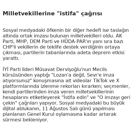
Milletvekillerine "istifa" çağrısı
Sosyal medyadaki öfkenin bir diğer hedefi ise taslağın
altında ortak imzası bulunan milletvekilleri oldu. AK
Parti, MHP, DEM Parti ve HÜDA-PAR'ın yanı sıra bazı
CHP'li vekillerin de teklife destek verdiğinin ortaya
çıkması, partilerin tabanlarında adeta deprem etkisi
yarattı.
İYİ Parti lideri Müsavat Dervişoğlu'nun Meclis
kürsüsünden yaptığı "Lozan'a değil, Sevr'e imza
atıyorsunuz" konuşmasına ait videolar TikTok ve X
platformlarında izlenme rekorları kırarken; seçmenler,
kendi partilerinden imza veren milletvekillerinin
hesaplarını etiketleyerek "İstifa edin" ve "O imzayı geri
çekin" çağrıları yapıyor. Sosyal medyadaki bu büyük
dijital ablukanın, 11 Ağustos Salı günü yapılması
planlanan Genel Kurul oylamasına kadar artarak
sürmesi bekleniyor.