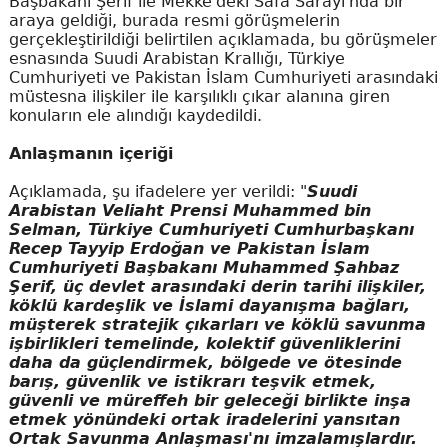
Başbakanı Şerif ile Mekke'deki Safa Sarayı'nda bir
araya geldiği, burada resmi görüşmelerin
gerçekleştirildiği belirtilen açıklamada, bu görüşmeler
esnasında Suudi Arabistan Krallığı, Türkiye
Cumhuriyeti ve Pakistan İslam Cumhuriyeti arasındaki
müstesna ilişkiler ile karşılıklı çıkar alanına giren
konuların ele alındığı kaydedildi.
Anlaşmanın içeriği
Açıklamada, şu ifadelere yer verildi: "
Suudi
Arabistan Veliaht Prensi Muhammed bin
Selman, Türkiye Cumhuriyeti Cumhurbaşkanı
Recep Tayyip Erdoğan ve Pakistan İslam
Cumhuriyeti Başbakanı Muhammed Şahbaz
Şerif, üç devlet arasındaki derin tarihi ilişkiler,
köklü kardeşlik ve İslami dayanışma bağları,
müşterek stratejik çıkarları ve köklü savunma
işbirlikleri temelinde, kolektif güvenliklerini
daha da güçlendirmek, bölgede ve ötesinde
barış, güvenlik ve istikrarı teşvik etmek,
güvenli ve müreffeh bir geleceği birlikte inşa
etmek yönündeki ortak iradelerini yansıtan
Ortak Savunma Anlaşması'nı imzalamışlardır.