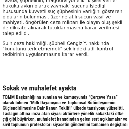
Yazıda, şüphelinin, mağdura yönelik "kişisel verileri
hukuka aykırı olarak yaymak" suçunu işlediği
hususunda kuvvetli suç şüphesinin varlığını gösteren
olguların bulunması, üzerine atılı suçun vasıf ve
mahiyeti, öngörülen ceza miktarı ile olayın oluş şekli
de dikkate alınarak tutuklanmasına karar verilmesi
talep edildi.
Sulh ceza hakimliği, şüpheli Cengiz Y. hakkında
"konutunu terk etmemek" şeklindeki adli kontrol
tedbirinin uygulanmasına karar verdi.
Sokak ve muhalefet ayakta
TBMM Başkanlığı’na sunulan ve kamuoyunda “Çerçeve Yasa”
olarak bilinen “Millî Dayanışma ve Toplumsal Bütünleşmenin
Güçlendirilmesine Dair Kanun Teklifi” ülkede tansiyonu yükseltti.
Taslağın altına imza atan siyasi aktörlere yönelik sokaktaki öfke
çığ gibi büyürken, muhalefet kanadından gelen sert açıklamalar ve
sivil toplumun protestoları siyasetin gündemini tamamen değiştirdi