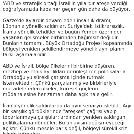
'ABD ve stratejik ortağı İsrail'in yıllardır ateşe verdiği
coğrafyamızda kaos her geçen gün daha da büyüyor.
Gazze'de aylardır devam eden insanlık dramı,
Lübnan'a yönelik saldırılar, Suriye'deki istikrarsızlık,
İran'a yönelik tehditler ve bugün Yemen üzerinden
yaşanan gelişmeler birbirinden bağımsız değildir.
Bunların tamamı, Büyük Ortadoğu Projesi kapsamında
bölgeyi yeniden şekillendirmeye yönelik aynı planın
farklı aşamalarıdır.
ABD ve İsrail, bölge ülkelerini birbirine düşüren,
mezhep ve etnik ayrılıkları derinleştiren politikalarla
Ortadoğu'yu sürekli çatışma içinde tutmak
istemektedir. Çünkü parçalanmış ve birbirleriyle
mücadele eden ülkeler, küresel güçlerin
müdahalesine her zaman daha açık hale gelir.
İran'a yönelik saldırılarda da aynı senaryo işletildi. Ağır
bir karşılık gördüklerinde "ateşkes" çağrısı yapıp
toparlanmaya çalıştılar; ardından yeniden saldırgan
politikalarına döndüler. Bu anlayışın değişmeyeceği
açıktır. Çünkü mesele barış değil, bölgeyi sürekli kriz