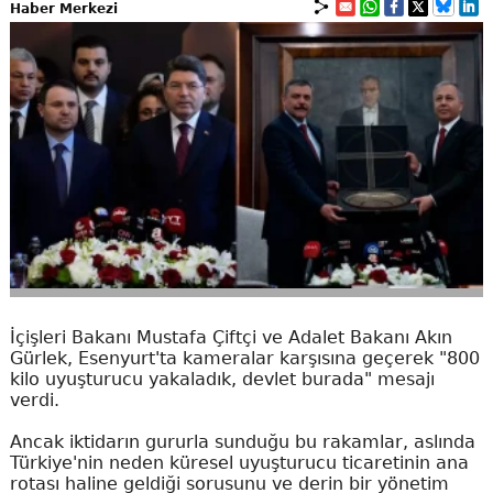
Haber Merkezi
İçişleri Bakanı Mustafa Çiftçi ve Adalet Bakanı Akın
Gürlek, Esenyurt'ta kameralar karşısına geçerek "800
kilo uyuşturucu yakaladık, devlet burada" mesajı
verdi.
Ancak iktidarın gururla sunduğu bu rakamlar, aslında
Türkiye'nin neden küresel uyuşturucu ticaretinin ana
rotası haline geldiği sorusunu ve derin bir yönetim