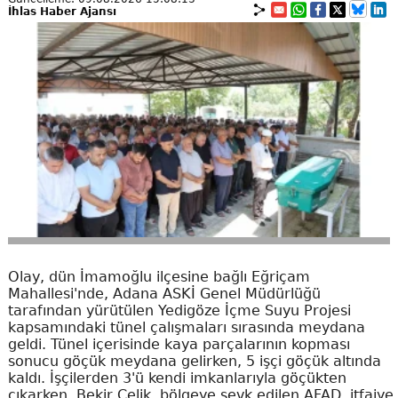
İhlas Haber Ajansı
Olay, dün İmamoğlu ilçesine bağlı Eğriçam
Mahallesi'nde, Adana ASKİ Genel Müdürlüğü
tarafından yürütülen Yedigöze İçme Suyu Projesi
kapsamındaki tünel çalışmaları sırasında meydana
geldi. Tünel içerisinde kaya parçalarının kopması
sonucu göçük meydana gelirken, 5 işçi göçük altında
kaldı. İşçilerden 3'ü kendi imkanlarıyla göçükten
çıkarken, Bekir Çelik, bölgeye sevk edilen AFAD, itfaiye