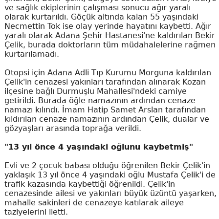
ve sağlık ekiplerinin çalışması sonucu ağır yaralı
olarak kurtarıldı. Göçük altında kalan 55 yaşındaki
Necmettin Tok ise olay yerinde hayatını kaybetti. Ağır
yaralı olarak Adana Şehir Hastanesi'ne kaldırılan Bekir
Çelik, burada doktorların tüm müdahalelerine rağmen
kurtarılamadı.
Otopsi için Adana Adli Tıp Kurumu Morguna kaldırılan
Çelik'in cenazesi yakınları tarafından alınarak Kozan
ilçesine bağlı Durmuşlu Mahallesi'ndeki camiye
getirildi. Burada öğle namazının ardından cenaze
namazı kılındı. İmam Hatip Samet Arslan tarafından
kıldırılan cenaze namazının ardından Çelik, dualar ve
gözyaşları arasında toprağa verildi.
"13 yıl önce 4 yaşındaki oğlunu kaybetmiş"
Evli ve 2 çocuk babası olduğu öğrenilen Bekir Çelik'in
yaklaşık 13 yıl önce 4 yaşındaki oğlu Mustafa Çelik'i de
trafik kazasında kaybettiği öğrenildi. Çelik'in
cenazesinde ailesi ve yakınları büyük üzüntü yaşarken,
mahalle sakinleri de cenazeye katılarak aileye
taziyelerini iletti.