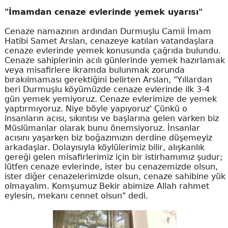
"İmamdan cenaze evlerinde yemek uyarısı"
Cenaze namazının ardından Durmuşlu Camii İmam
Hatibi Samet Arslan, cenazeye katılan vatandaşlara
cenaze evlerinde yemek konusunda çağrıda bulundu.
Cenaze sahiplerinin acılı günlerinde yemek hazırlamak
veya misafirlere ikramda bulunmak zorunda
bırakılmaması gerektiğini belirten Arslan, "Yıllardan
beri Durmuşlu köyümüzde cenaze evlerinde ilk 3-4
gün yemek yemiyoruz. Cenaze evlerimize de yemek
yaptırmıyoruz. Niye böyle yapıyoruz' Çünkü o
insanların acısı, sıkıntısı ve başlarına gelen varken biz
Müslümanlar olarak bunu önemsiyoruz. İnsanlar
acısını yaşarken biz boğazımızın derdine düşemeyiz
arkadaşlar. Dolayısıyla köylülerimiz bilir, alışkanlık
gereği gelen misafirlerimiz için bir istirhamımız şudur;
lütfen cenaze evlerinde, ister bu cenazemizde olsun,
ister diğer cenazelerimizde olsun, cenaze sahibine yük
olmayalım. Komşumuz Bekir abimize Allah rahmet
eylesin, mekanı cennet olsun" dedi.