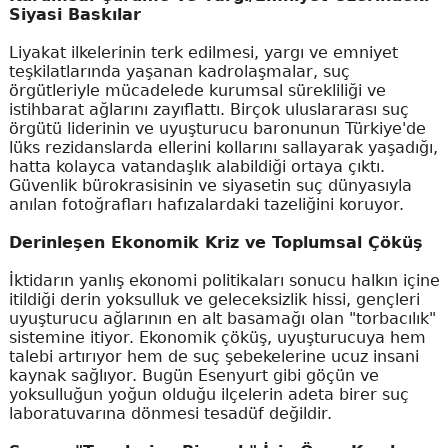
Siyasi Baskılar
Liyakat ilkelerinin terk edilmesi, yargı ve emniyet
teşkilatlarında yaşanan kadrolaşmalar, suç
örgütleriyle mücadelede kurumsal sürekliliği ve
istihbarat ağlarını zayıflattı. Birçok uluslararası suç
örgütü liderinin ve uyuşturucu baronunun Türkiye'de
lüks rezidanslarda ellerini kollarını sallayarak yaşadığı,
hatta kolayca vatandaşlık alabildiği ortaya çıktı.
Güvenlik bürokrasisinin ve siyasetin suç dünyasıyla
anılan fotoğrafları hafızalardaki tazeliğini koruyor.
Derinleşen Ekonomik Kriz ve Toplumsal Çöküş
İktidarın yanlış ekonomi politikaları sonucu halkın içine
itildiği derin yoksulluk ve geleceksizlik hissi, gençleri
uyuşturucu ağlarının en alt basamağı olan "torbacılık"
sistemine itiyor. Ekonomik çöküş, uyuşturucuya hem
talebi artırıyor hem de suç şebekelerine ucuz insani
kaynak sağlıyor. Bugün Esenyurt gibi göçün ve
yoksulluğun yoğun olduğu ilçelerin adeta birer suç
laboratuvarına dönmesi tesadüf değildir.