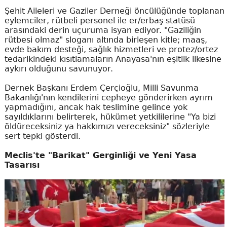
Şehit Aileleri ve Gaziler Derneği öncülüğünde toplanan
eylemciler, rütbeli personel ile er/erbaş statüsü
arasındaki derin uçuruma isyan ediyor. "Gaziliğin
rütbesi olmaz" sloganı altında birleşen kitle; maaş,
evde bakım desteği, sağlık hizmetleri ve protez/ortez
tedarikindeki kısıtlamaların Anayasa'nın eşitlik ilkesine
aykırı olduğunu savunuyor.
Dernek Başkanı Erdem Çerçioğlu, Milli Savunma
Bakanlığı'nın kendilerini cepheye gönderirken ayrım
yapmadığını, ancak hak teslimine gelince yok
sayıldıklarını belirterek, hükümet yetkililerine "Ya bizi
öldüreceksiniz ya hakkımızı vereceksiniz" sözleriyle
sert tepki gösterdi.
Meclis'te "Barikat" Gerginliği ve Yeni Yasa
Tasarısı