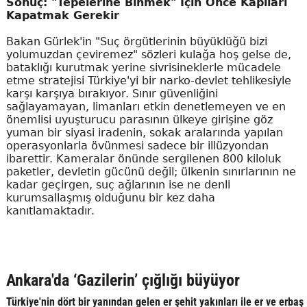
Sonuç: "Tepelerine Binmek" İçin Önce Kapıları
Kapatmak Gerekir
Bakan Gürlek'in "Suç örgütlerinin büyüklüğü bizi
yolumuzdan çeviremez" sözleri kulağa hoş gelse de,
bataklığı kurutmak yerine sivrisineklerle mücadele
etme stratejisi Türkiye'yi bir narko-devlet tehlikesiyle
karşı karşıya bırakıyor. Sınır güvenliğini
sağlayamayan, limanları etkin denetlemeyen ve en
önemlisi uyuşturucu parasının ülkeye girişine göz
yuman bir siyasi iradenin, sokak aralarında yapılan
operasyonlarla övünmesi sadece bir illüzyondan
ibarettir. Kameralar önünde sergilenen 800 kiloluk
paketler, devletin gücünü değil; ülkenin sınırlarının ne
kadar geçirgen, suç ağlarının ise ne denli
kurumsallaşmış olduğunu bir kez daha
kanıtlamaktadır.
Ankara'da ‘Gazilerin’ çığlığı büyüyor
Türkiye'nin dört bir yanından gelen er şehit yakınları ile er ve erbaş