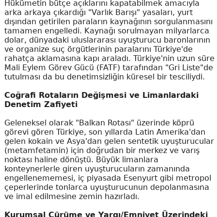
Hükümetin bütçe açıklarını kapatabilmek amacıyla
arka arkaya çıkardığı "Varlık Barışı" yasaları, yurt
dışından getirilen paraların kaynağının sorgulanmasını
tamamen engelledi. Kaynağı sorulmayan milyarlarca
dolar, dünyadaki uluslararası uyuşturucu baronlarının
ve organize suç örgütlerinin paralarını Türkiye'de
rahatça aklamasına kapı araladı. Türkiye'nin uzun süre
Mali Eylem Görev Gücü (FATF) tarafından "Gri Liste"de
tutulması da bu denetimsizliğin küresel bir tesciliydi.
Coğrafi Rotaların Değişmesi ve Limanlardaki
Denetim Zafiyeti
Geleneksel olarak "Balkan Rotası" üzerinde köprü
görevi gören Türkiye, son yıllarda Latin Amerika'dan
gelen kokain ve Asya'dan gelen sentetik uyuşturucular
(metamfetamin) için doğrudan bir merkez ve varış
noktası haline dönüştü. Büyük limanlara
konteynerlerle giren uyuşturucuların zamanında
engellenememesi, iç piyasada Esenyurt gibi metropol
çeperlerinde tonlarca uyuşturucunun depolanmasına
ve imal edilmesine zemin hazırladı.
Kurumsal Çürüme ve Yargı/Emniyet Üzerindeki