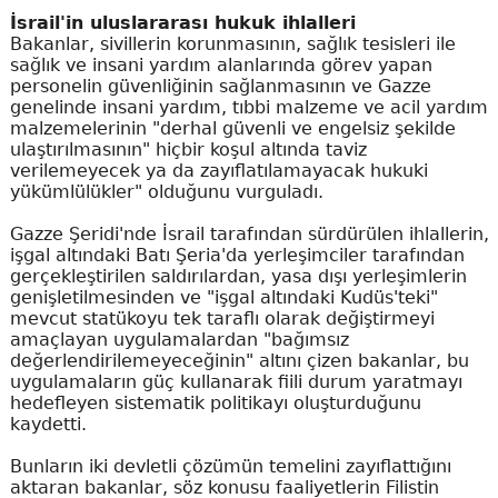
İsrail'in uluslararası hukuk ihlalleri
Bakanlar, sivillerin korunmasının, sağlık tesisleri ile
sağlık ve insani yardım alanlarında görev yapan
personelin güvenliğinin sağlanmasının ve Gazze
genelinde insani yardım, tıbbi malzeme ve acil yardım
malzemelerinin "derhal güvenli ve engelsiz şekilde
ulaştırılmasının" hiçbir koşul altında taviz
verilemeyecek ya da zayıflatılamayacak hukuki
yükümlülükler" olduğunu vurguladı.
Gazze Şeridi'nde İsrail tarafından sürdürülen ihlallerin,
işgal altındaki Batı Şeria'da yerleşimciler tarafından
gerçekleştirilen saldırılardan, yasa dışı yerleşimlerin
genişletilmesinden ve "işgal altındaki Kudüs'teki"
mevcut statükoyu tek taraflı olarak değiştirmeyi
amaçlayan uygulamalardan "bağımsız
değerlendirilemeyeceğinin" altını çizen bakanlar, bu
uygulamaların güç kullanarak fiili durum yaratmayı
hedefleyen sistematik politikayı oluşturduğunu
kaydetti.
Bunların iki devletli çözümün temelini zayıflattığını
aktaran bakanlar, söz konusu faaliyetlerin Filistin