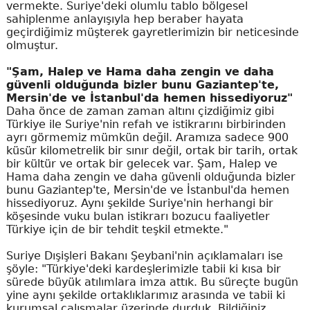
vermekte. Suriye'deki olumlu tablo bölgesel
sahiplenme anlayışıyla hep beraber hayata
geçirdiğimiz müşterek gayretlerimizin bir neticesinde
olmuştur.
"Şam, Halep ve Hama daha zengin ve daha
güvenli olduğunda bizler bunu Gaziantep'te,
Mersin'de ve İstanbul'da hemen hissediyoruz"
Daha önce de zaman zaman altını çizdiğimiz gibi
Türkiye ile Suriye'nin refah ve istikrarını birbirinden
ayrı görmemiz mümkün değil. Aramıza sadece 900
küsür kilometrelik bir sınır değil, ortak bir tarih, ortak
bir kültür ve ortak bir gelecek var. Şam, Halep ve
Hama daha zengin ve daha güvenli olduğunda bizler
bunu Gaziantep'te, Mersin'de ve İstanbul'da hemen
hissediyoruz. Aynı şekilde Suriye'nin herhangi bir
köşesinde vuku bulan istikrarı bozucu faaliyetler
Türkiye için de bir tehdit teşkil etmekte."
Suriye Dışişleri Bakanı Şeybani'nin açıklamaları ise
şöyle: "Türkiye'deki kardeşlerimizle tabii ki kısa bir
sürede büyük atılımlara imza attık. Bu süreçte bugün
yine aynı şekilde ortaklıklarımız arasında ve tabii ki
kurumsal çalışmalar üzerinde durduk. Bildiğiniz