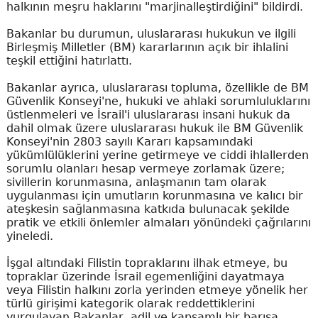
halkının meşru haklarını "marjinalleştirdiğini" bildirdi.
Bakanlar bu durumun, uluslararası hukukun ve ilgili
Birleşmiş Milletler (BM) kararlarının açık bir ihlalini
teşkil ettiğini hatırlattı.
Bakanlar ayrıca, uluslararası topluma, özellikle de BM
Güvenlik Konseyi'ne, hukuki ve ahlaki sorumluluklarını
üstlenmeleri ve İsrail'i uluslararası insani hukuk da
dahil olmak üzere uluslararası hukuk ile BM Güvenlik
Konseyi'nin 2803 sayılı Kararı kapsamındaki
yükümlülüklerini yerine getirmeye ve ciddi ihlallerden
sorumlu olanları hesap vermeye zorlamak üzere;
sivillerin korunmasına, anlaşmanın tam olarak
uygulanması için umutların korunmasına ve kalıcı bir
ateşkesin sağlanmasına katkıda bulunacak şekilde
pratik ve etkili önlemler almaları yönündeki çağrılarını
yineledi.
İşgal altındaki Filistin topraklarını ilhak etmeye, bu
topraklar üzerinde İsrail egemenliğini dayatmaya
veya Filistin halkını zorla yerinden etmeye yönelik her
türlü girişimi kategorik olarak reddettiklerini
vurgulayan Bakanlar, adil ve kapsamlı bir barışa