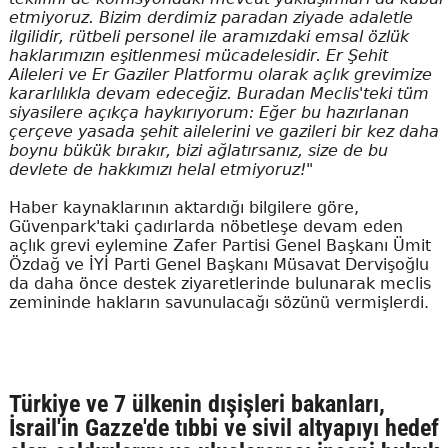
etmiyoruz. Bizim derdimiz paradan ziyade adaletle
ilgilidir, rütbeli personel ile aramızdaki emsal özlük
haklarımızın eşitlenmesi mücadelesidir. Er Şehit
Aileleri ve Er Gaziler Platformu olarak açlık grevimize
kararlılıkla devam edeceğiz. Buradan Meclis'teki tüm
siyasilere açıkça haykırıyorum: Eğer bu hazırlanan
çerçeve yasada şehit ailelerini ve gazileri bir kez daha
boynu bükük bırakır, bizi ağlatırsanız, size de bu
devlete de hakkımızı helal etmiyoruz!"
Haber kaynaklarının aktardığı bilgilere göre,
Güvenpark'taki çadırlarda nöbetleşe devam eden
açlık grevi eylemine Zafer Partisi Genel Başkanı Ümit
Özdağ ve İYİ Parti Genel Başkanı Müsavat Dervişoğlu
da daha önce destek ziyaretlerinde bulunarak meclis
zemininde hakların savunulacağı sözünü vermişlerdi.
Türkiye ve 7 ülkenin dışişleri bakanları,
İsrail'in Gazze'de tıbbi ve sivil altyapıyı hedef