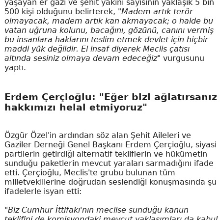
yaşayan er gazi ve şehit yakını sayısının yaklaşık 5 bin
500 kişi olduğunu belirterek,
"Madem artık terör
olmayacak, madem artık kan akmayacak; o halde bu
vatan uğruna kolunu, bacağını, gözünü, canını vermiş
bu insanlara haklarını teslim etmek devlet için hiçbir
maddi yük değildir. El insaf diyerek Meclis çatısı
altında sesiniz olmaya devam edeceğiz"
vurgusunu
yaptı.
Erdem Çerçioğlu: "Eğer bizi ağlatırsanız
hakkımızı helal etmiyoruz"
Özgür Özel'in ardından söz alan Şehit Aileleri ve
Gaziler Derneği Genel Başkanı Erdem Çerçioğlu, siyasi
partilerin getirdiği alternatif tekliflerin ve hükümetin
sunduğu paketlerin mevcut yaraları sarmadığını ifade
etti. Çerçioğlu, Meclis'te grubu bulunan tüm
milletvekillerine doğrudan seslendiği konuşmasında şu
ifadelerle isyan etti:
"Biz Cumhur İttifakı'nın meclise sunduğu kanun
teklifini de komisyondaki mevcut yaklaşımları da kabul