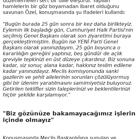
düzenlemeleri sert bir dille eleştirdi. Yapılan
hamlelerin bir göz boyamadan ibaret olduğunu
savunan Özel, konuşmasında şu ifadeleri kullandı:
"Bugün burada 25 gün sonra bir kez daha birlikteyiz.
Eylemin ilk başladığı gün, Cumhuriyet Halk Partisi'nin
seçilmiş Genel Başkanı olarak son ziyaretimi buraya
gerçekleştirmiştim. Bugün ise YENİ Parti Genel
Başkanı olarak yanınızdayım. 25 gün boyunca o
kararlılığın gereğini yaptınız, beş gündür de açlık
greviyle tepkinizi en üst düzeye çıkardınız. Biz sonuna
kadar, siz sonuç alana kadar, hakkınız teslim edilene
kadar yanınızdayız. Meclis komisyonunda sanki
gazilerin ve şehit ailelerinin sorunları çözülüyormuş
gibi bir izlenim yaratılmasını samimiyetsiz buluyoruz.
Getirilen teklifler sizin taleplerinizi ve beklentilerinizi
hiçbir şekilde karşılamıyor."
"Biz gözünüze bakamayacağımız işlerin
içinde olmayız"
Konuşmasında Meclis Başkanlığına sunulan ve