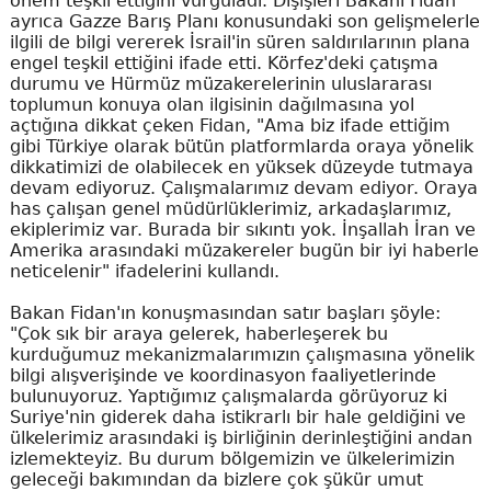
önem teşkil ettiğini vurguladı. Dışişleri Bakanı Fidan
ayrıca Gazze Barış Planı konusundaki son gelişmelerle
ilgili de bilgi vererek İsrail'in süren saldırılarının plana
engel teşkil ettiğini ifade etti. Körfez'deki çatışma
durumu ve Hürmüz müzakerelerinin uluslararası
toplumun konuya olan ilgisinin dağılmasına yol
açtığına dikkat çeken Fidan, "Ama biz ifade ettiğim
gibi Türkiye olarak bütün platformlarda oraya yönelik
dikkatimizi de olabilecek en yüksek düzeyde tutmaya
devam ediyoruz. Çalışmalarımız devam ediyor. Oraya
has çalışan genel müdürlüklerimiz, arkadaşlarımız,
ekiplerimiz var. Burada bir sıkıntı yok. İnşallah İran ve
Amerika arasındaki müzakereler bugün bir iyi haberle
neticelenir" ifadelerini kullandı.
Bakan Fidan'ın konuşmasından satır başları şöyle:
"Çok sık bir araya gelerek, haberleşerek bu
kurduğumuz mekanizmalarımızın çalışmasına yönelik
bilgi alışverişinde ve koordinasyon faaliyetlerinde
bulunuyoruz. Yaptığımız çalışmalarda görüyoruz ki
Suriye'nin giderek daha istikrarlı bir hale geldiğini ve
ülkelerimiz arasındaki iş birliğinin derinleştiğini andan
izlemekteyiz. Bu durum bölgemizin ve ülkelerimizin
geleceği bakımından da bizlere çok şükür umut