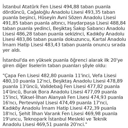
İstanbul Atatürk Fen Lisesi 494,88 taban puanla
dördüncü, Cağaloğlu Anadolu Lisesi 493,35 taban
puanla beşinci, Hüseyin Avni Sözen Anadolu Lisesi
491,85 taban puanla altıncı, Haydarpaşa Lisesi 488,84
taban puanla yedinci, Beşiktaş Sakıp Sabancı Anadolu
Lisesi 486,28 taban puanla sekizinci, Kadıköy Anadolu
Lisesi 483,86 taban puanla dokuzuncu, Kartal Anadolu
İmam Hatip Lisesi 483,43 taban puanla onuncu sırada
yer aldı.
İstanbul'da en yüksek puanla öğrenci alarak ilk 20'ye
giren diğer liselerin taban puanları şöyle oldu:
"Çapa Fen Lisesi 482,80 puanla 11'inci, Vefa Lisesi
480,10 puanla 12'nci, Beşiktaş Anadolu Lisesi 478,89
puanla 13'üncü, Validebağ Fen Lisesi 477,82 puanla
14'üncü, Burak Bora Anadolu Lisesi 477,09 puanla
15'inci, Yüksel-İlhan Alanyalı Fen Lisesi 474,93 puanla
16'ncı, Pertevniyal Lisesi 474,49 puanla 17'nci,
Kadıköy Anadolu İmam Hatip Lisesi 472,39 puanla
18'nci, Şehit İlhan Varank Fen Lisesi 469,98 puanla
19'uncu, Teknopark İstanbul Mesleki ve Teknik
Anadolu Lisesi 469,51 puanla 20'nci."