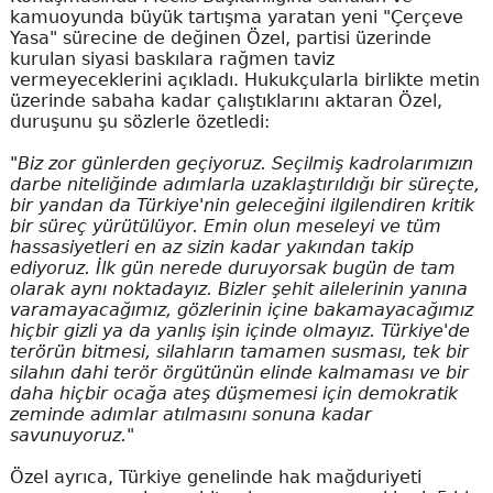
kamuoyunda büyük tartışma yaratan yeni "Çerçeve
Yasa" sürecine de değinen Özel, partisi üzerinde
kurulan siyasi baskılara rağmen taviz
vermeyeceklerini açıkladı. Hukukçularla birlikte metin
üzerinde sabaha kadar çalıştıklarını aktaran Özel,
duruşunu şu sözlerle özetledi:
"Biz zor günlerden geçiyoruz. Seçilmiş kadrolarımızın
darbe niteliğinde adımlarla uzaklaştırıldığı bir süreçte,
bir yandan da Türkiye'nin geleceğini ilgilendiren kritik
bir süreç yürütülüyor. Emin olun meseleyi ve tüm
hassasiyetleri en az sizin kadar yakından takip
ediyoruz. İlk gün nerede duruyorsak bugün de tam
olarak aynı noktadayız. Bizler şehit ailelerinin yanına
varamayacağımız, gözlerinin içine bakamayacağımız
hiçbir gizli ya da yanlış işin içinde olmayız. Türkiye'de
terörün bitmesi, silahların tamamen susması, tek bir
silahın dahi terör örgütünün elinde kalmaması ve bir
daha hiçbir ocağa ateş düşmemesi için demokratik
zeminde adımlar atılmasını sonuna kadar
savunuyoruz."
Özel ayrıca, Türkiye genelinde hak mağduriyeti