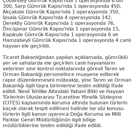
Çobanbey Gümrük Kapısı'nda 1 operasyonda 6 bin
300, Sarp Gümrük Kapısı'nda 1 operasyonda 450,
Akçakale Gümrük Kapısı'nda 1 operasyonda 350,
İpsala Gümrük Kapısı'nda 4 operasyonda 142,
Dereköy Gümrük Kapısı'nda 1 operasyonda 76,
Öncüpınar Gümrük Kapısı'nda 1 operasyonda 15,
Kapıkule Gümrük Kapısı'nda 1 operasyonda 6 ve
Hamzabeyli Gümrük Kapısı'nda 1 operasyonda 4 canlı
hayvan ele geçirildi.
Ticaret Bakanlığından yapılan açıklamada, gümrüklü
yer ve sahalarda ele geçirilen canlı hayvanların
veteriner sınır kontrol noktalarında görevli Tarım ve
Orman Bakanlığı personelince muayene edilerek
rapor düzenlenmesini müteakip, yine Tarım ve Orman
Bakanlığı ilgili taşra birimlerine teslim edildiği ifade
edildi. Nesli Tehlike Altındaki Yabani Bitki ve Hayvan
Türlerinin Uluslararası Ticaretine Yönelik Sözleşme
(CITES) kapsamında koruma altında bulunan türlerin
kaçak olarak tespit edilmesi halinde ise söz konusu
türlerin ilgili kanun uyarınca Doğa Koruma ve Milli
Parklar Genel Müdürlüğünün ilgili bölge
müdürlüklerine teslim edildiği ifade edildi.