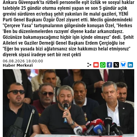
Ankara Güvenpark'ta rütbeli personelle eşit özlük ve sosyal haklar
talebiyle 25 gündür oturma eylemi yapan ve son 5 gündür açlık
grevini sürdüren er/erbaş şehit yakınları ile malul gazileri, YENİ
Parti Genel Başkanı Özgür Özel ziyaret etti. Meclis gündemindeki
"Çerçeve Yasa" tartışmalarının gölgesinde konuşan Özel, "Herkes
'Ben bu düzenlemelerden razıyım' diyene kadar arkanızdayız.
Gözünüze bakamayacağımız hiçbir işin içinde olmayız" dedi. Şehit
Aileleri ve Gaziler Derneği Genel Başkanı Erdem Çerçioğlu ise
"Eğer bu yasada bizi ağlatırsanız size hakkımızı helal etmiyoruz"
diyerek siyasi iradeye sert bir rest çekti
06.08.2026 18:00:00
Haber Merkezi