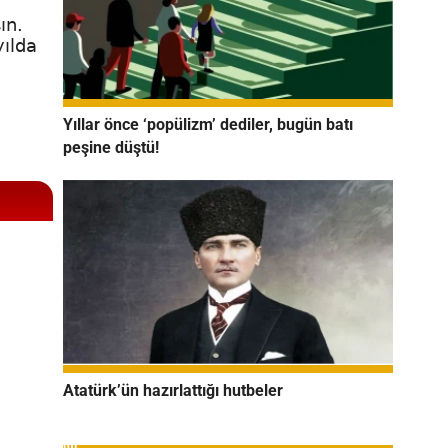
ın.
yılda
Yıllar önce ‘popülizm’ dediler, bugün batı
peşine düştü!
Atatürk’ün hazırlattığı hutbeler