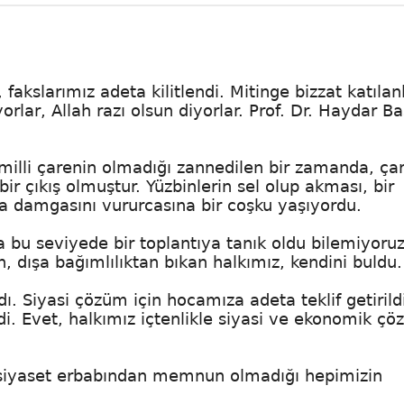
fakslarımız adeta kilitlendi. Mitinge bizzat katılan
orlar, Allah razı olsun diyorlar. Prof. Dr. Haydar Ba
ı, milli çarenin olmadığı zannedilen bir zamanda, ça
n bir çıkış olmuştur. Yüzbinlerin sel olup akması, bir
 damgasını vururcasına bir coşku yaşıyordu.
a bu seviyede bir toplantıya tanık oldu bilemiyoruz
n, dışa bağımlılıktan bıkan halkımız, kendini buldu.
ldı. Siyasi çözüm için hocamıza adeta teklif getirildi
i. Evet, halkımız içtenlikle siyasi ve ekonomik ç
t siyaset erbabından memnun olmadığı hepimizin