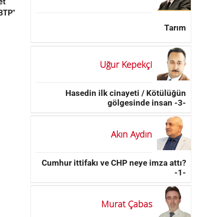
et
BTP"
Tarım
Uğur Kepekçi
Hasedin ilk cinayeti / Kötülüğün
gölgesinde insan -3-
Akın Aydın
Cumhur ittifakı ve CHP neye imza attı?
-1-
Murat Çabas