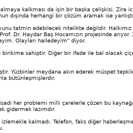
almaya kalkması da işin bir başka çelişkisi. Zira i
Bunun dışında herhangi bir çözüm aramak ise yanlıştı
nu tatmin edebilecek nitelikte değildir. Halkımız 
rof. Dr. Haydar Baş Hocamızın projesinde arıyor. 
yim. Olayları halledeyim" diyor.
e birikime sahiptir. Diğer bir ifade ile bal olacak çiç
iştir. Yüzbinler meydana akın ederek müspet tepkile
nla bütünleşmişlerdir.
tisadi her problemi milli çarelerle çözen bu kaynağ
k gidermek lazımdır.
i izlemekle kalmadı. Telefon, faks diğer haberleşm
u.