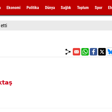
m
Ekonomi
Politika
Dünya
Sağlık
Toplum
Spor
Eh
etti
ktaş