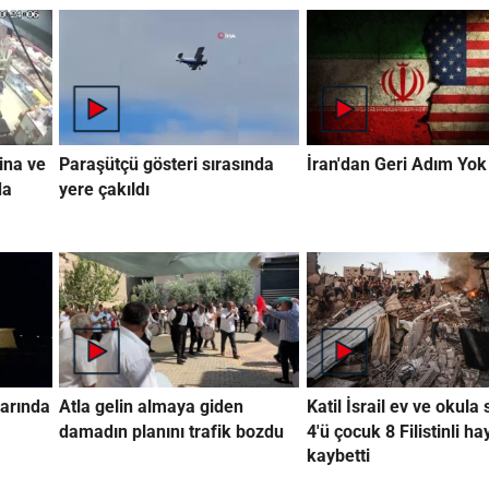
ina ve
Paraşütçü gösteri sırasında
İran'dan Geri Adım Yok
da
yere çakıldı
arında
Atla gelin almaya giden
Katil İsrail ev ve okula 
damadın planını trafik bozdu
4'ü çocuk 8 Filistinli ha
kaybetti