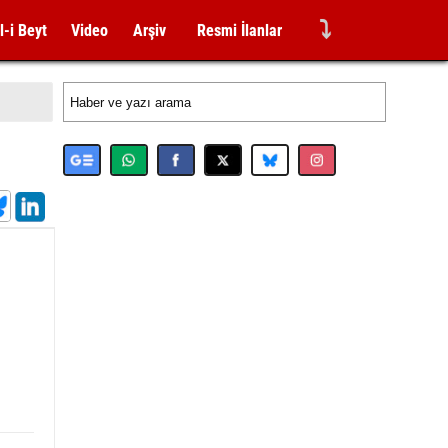
⤵
l-i Beyt
Video
Arşiv
Resmi İlanlar