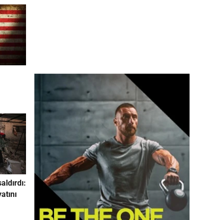
saldırdı:
yatını