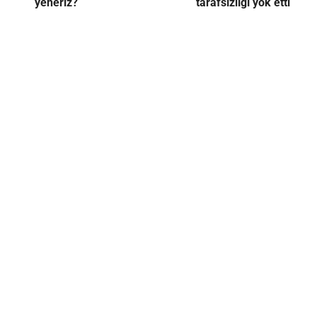
yeneriz?
tarafsızlığı yok etti