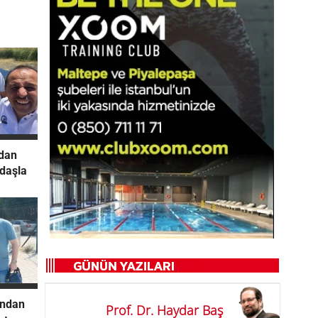
ndan
ndaşla
’ndan
Prof. Dr. Haydar Baş