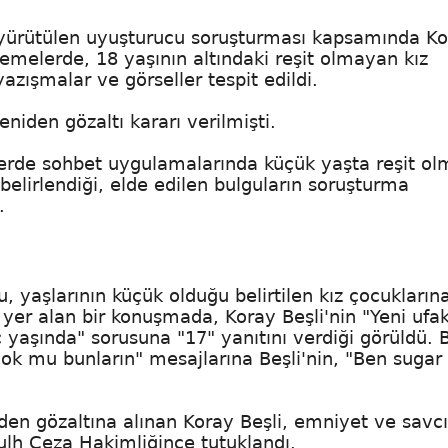
n yürütülen uyuşturucu soruşturması kapsamında K
elemelerde, 18 yaşının altındaki reşit olmayan kız
yazışmalar ve görseller tespit edildi.
niden gözaltı kararı verilmişti.
erde sohbet uygulamalarında küçük yaşta reşit o
n belirlendiği, elde edilen bulguların soruşturma
.
yaşlarının küçük olduğu belirtilen kız çocuklarına
a yer alan bir konuşmada, Koray Beşli'nin "Yeni ufak
 yaşında" sorusuna "17" yanıtını verdiği görüldü. B
ok mu bunların" mesajlarına Beşli'nin, "Ben sugar
iden gözaltına alınan Koray Beşli, emniyet ve savcı
Sulh Ceza Hakimliğince tutuklandı.