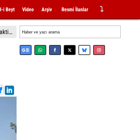
⤵
l-i Beyt
Video
Arşiv
Resmi İlanlar
Almanya İçişleri Bakan Dobrindt: "Leipzig Havalimanı'ndaki İHA saldırısı girişimi amatörce taktiklere işaret etmiyor"