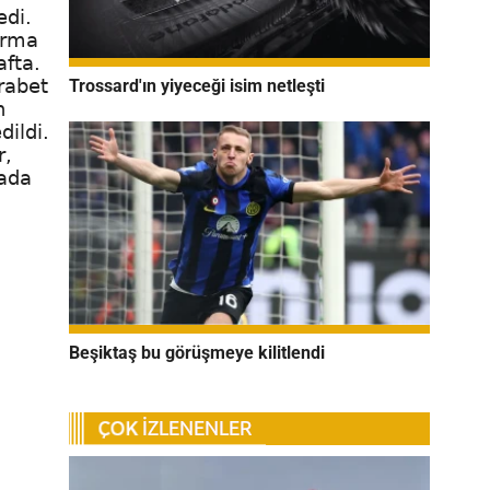
edi.
ırma
afta.
rabet
Trossard'ın yiyeceği isim netleşti
n
ildi.
r,
tada
Beşiktaş bu görüşmeye kilitlendi