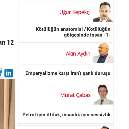
Uğur Kepekçi
Kötülüğün anatomisi / Kötülüğün
gölgesinde insan -1-
an 12
Akın Aydın
Emperyalizme karşı İran’ı şanlı duruşu
Murat Çabas
Petrol için ittifak, insanlık için sessizlik