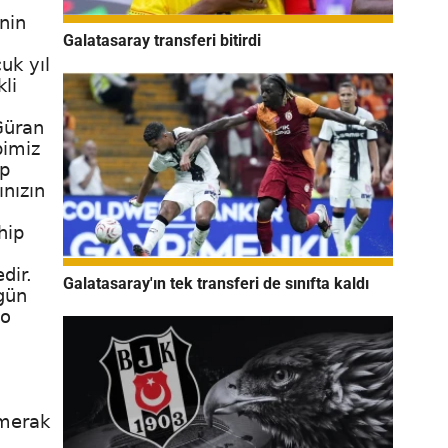
nin
Galatasaray transferi bitirdi
uk yıl
li
Güran
pimiz
ip
ınızın
hip
dir.
Galatasaray'ın tek transferi de sınıfta kaldı
ugün
 o
 merak