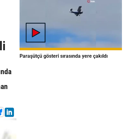
li
Paraşütçü gösteri sırasında yere çakıldı
ında
nan