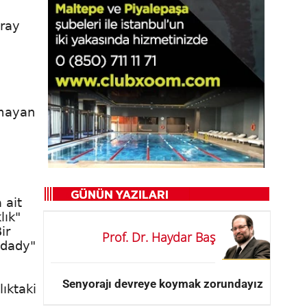
oray
lmayan
 ait
lık"
ir
Prof. Dr. Haydar Baş
 dady"
Senyorajı devreye koymak zorundayız
lıktaki