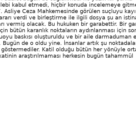
ebi kabul etmedi, hiçbir konuda incelemeye gitm
17. Asliye Ceza Mahkemesinde görülen suçluyu kay
arı verdi ve birleştirme ile ilgili dosya şu an istin
ı vermiş olacak. Bu hukuken bir garabettir. Bir ga
için bütün karanlık noktaların aydınlanması için so
uoyu baskısı oluşturuldu ve bir aile darmaduman ed
. Bugün de o oldu yine. İnsanlar artık şu noktadala
yi göstermediler. Katil olduğu bütün her yönüyle or
kikatinin araştırılmaması herkesin bugün tahammül