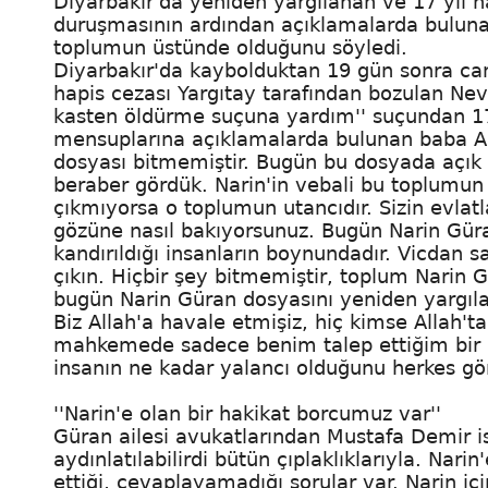
Diyarbakır'da yeniden yargılanan ve 17 yıl h
duruşmasının ardından açıklamalarda bulunan
toplumun üstünde olduğunu söyledi.
Diyarbakır'da kaybolduktan 19 gün sonra can
hapis cezası Yargıtay tarafından bozulan Nevz
kasten öldürme suçuna yardım'' suçundan 17 y
mensuplarına açıklamalarda bulunan baba Ar
dosyası bitmemiştir. Bugün bu dosyada açık v
beraber gördük. Narin'in vebali bu toplumun
çıkmıyorsa o toplumun utancıdır. Sizin evlatl
gözüne nasıl bakıyorsunuz. Bugün Narin Gür
kandırıldığı insanların boynundadır. Vicdan 
çıkın. Hiçbir şey bitmemiştir, toplum Narin
bugün Narin Güran dosyasını yeniden yargıl
Biz Allah'a havale etmişiz, hiç kimse Allah't
mahkemede sadece benim talep ettiğim bir keşi
insanın ne kadar yalancı olduğunu herkes gör
''Narin'e olan bir hakikat borcumuz var''
Güran ailesi avukatlarından Mustafa Demir 
aydınlatılabilirdi bütün çıplaklıklarıyla. Na
ettiği, cevaplayamadığı sorular var. Narin i