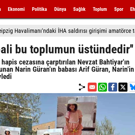
m
Ekonomi
Politika
Dünya
Sağlık
Toplum
Spor
Eh
bali bu toplumun üstündedir''
 hapis cezasına çarptırılan Nevzat Bahtiyar'ın
nan Narin Güran'ın babası Arif Güran, Narin'in
ledi