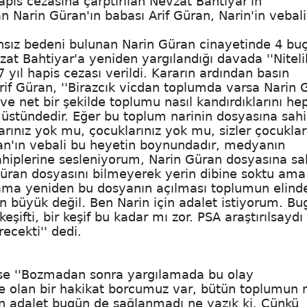
apis cezasına çarptırılan Nevzat Bahtiyar'ın
 Narin Güran'ın babası Arif Güran, Narin'in vebali
sız bedeni bulunan Narin Güran cinayetinde 4 buç
at Bahtiyar'a yeniden yargılandığı davada ''Nitelik
ıl hapis cezası verildi. Kararın ardından basın
if Güran, ''Birazcık vicdan toplumda varsa Narin 
e net bir şekilde toplumu nasıl kandırdıklarını he
 üstündedir. Eğer bu toplum narinin dosyasına sah
arınız yok mu, çocuklarınız yok mu, sizler çocuklar
an'ın vebali bu heyetin boynundadır, medyanın
sahiplerine sesleniyorum, Narin Güran dosyasına sa
 Güran dosyasını bilmeyerek yerin dibine soktu ama
ama yeniden bu dosyanın açılması toplumun elinde
an büyük değil. Ben Narin için adalet istiyorum. B
fti, bir keşif bu kadar mı zor. PSA araştırılsaydı
ecekti'' dedi.
ise ''Bozmadan sonra yargılamada bu olay
rin'e olan bir hakikat borcumuz var, bütün toplumun
çin adalet bugün de sağlanmadı ne yazık ki. Çünkü