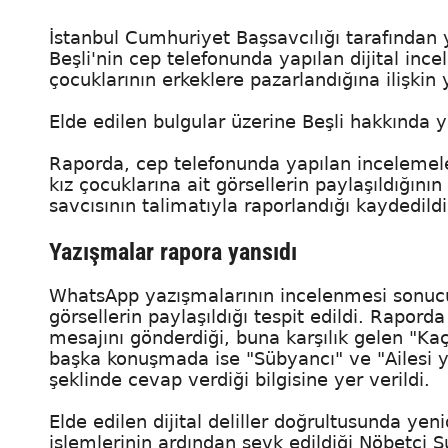
İstanbul Cumhuriyet Başsavcılığı tarafında
Beşli'nin cep telefonunda yapılan dijital inc
çocuklarının erkeklere pazarlandığına ilişkin 
Elde edilen bulgular üzerine Beşli hakkında ye
Raporda, cep telefonunda yapılan incelemel
kız çocuklarına ait görsellerin paylaşıldığını
savcısının talimatıyla raporlandığı kaydedildi
Yazışmalar rapora yansıdı
WhatsApp yazışmalarının incelenmesi sonucu, 
görsellerin paylaşıldığı tespit edildi. Rapord
mesajını gönderdiği, buna karşılık gelen "Kaç
başka konuşmada ise "Sübyancı" ve "Ailesi y
şeklinde cevap verdiği bilgisine yer verildi.
Elde edilen dijital deliller doğrultusunda yen
işlemlerinin ardından sevk edildiği Nöbetçi 