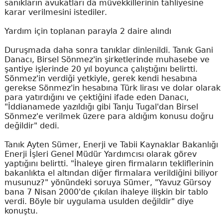
sanıkların avukatları da müvekkillerinin tahliyesine
karar verilmesini istediler.
Yardım için toplanan parayla 2 daire alındı
Duruşmada daha sonra tanıklar dinlenildi. Tanık Gani
Danacı, Birsel Sönmez'in şirketlerinde muhasebe ve
şantiye işlerinde 20 yıl boyunca çalıştığını belirtti.
Sönmez'in verdiği yetkiyle, gerek kendi hesabına
gerekse Sönmez'in hesabına Türk lirası ve dolar olarak
para yatırdığını ve çektiğini ifade eden Danacı,
"İddianamede yazıldığı gibi Tanju Tugal'dan Birsel
Sönmez'e verilmek üzere para aldığım konusu doğru
değildir" dedi.
Tanık Ayten Sümer, Enerji ve Tabii Kaynaklar Bakanlığı
Enerji İşleri Genel Müdür Yardımcısı olarak görev
yaptığını belirtti. "İhaleye giren firmaların tekliflerinin
bakanlıkta el altından diğer firmalara verildiğini biliyor
musunuz?" yönündeki soruya Sümer, "Yavuz Gürsoy
bana 7 Nisan 2000'de çıkılan ihaleye ilişkin bir tablo
verdi. Böyle bir uygulama usulden değildir" diye
konuştu.