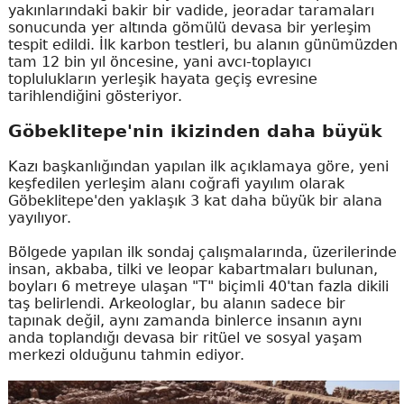
yakınlarındaki bakir bir vadide, jeoradar taramaları
sonucunda yer altında gömülü devasa bir yerleşim
tespit edildi. İlk karbon testleri, bu alanın günümüzden
tam 12 bin yıl öncesine, yani avcı-toplayıcı
toplulukların yerleşik hayata geçiş evresine
tarihlendiğini gösteriyor.
Göbeklitepe'nin ikizinden daha büyük
Kazı başkanlığından yapılan ilk açıklamaya göre, yeni
keşfedilen yerleşim alanı coğrafi yayılım olarak
Göbeklitepe'den yaklaşık 3 kat daha büyük bir alana
yayılıyor.
Bölgede yapılan ilk sondaj çalışmalarında, üzerilerinde
insan, akbaba, tilki ve leopar kabartmaları bulunan,
boyları 6 metreye ulaşan "T" biçimli 40'tan fazla dikili
taş belirlendi. Arkeologlar, bu alanın sadece bir
tapınak değil, aynı zamanda binlerce insanın aynı
anda toplandığı devasa bir ritüel ve sosyal yaşam
merkezi olduğunu tahmin ediyor.