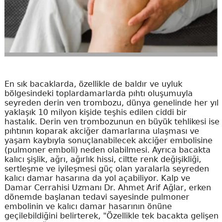
En sık bacaklarda, özellikle de baldır ve uyluk
bölgesindeki toplardamarlarda pıhtı oluşumuyla
seyreden derin ven trombozu, dünya genelinde her yıl
yaklaşık 10 milyon kişide teşhis edilen ciddi bir
hastalık. Derin ven trombozunun en büyük tehlikesi ise
pıhtının koparak akciğer damarlarına ulaşması ve
yaşam kaybıyla sonuçlanabilecek akciğer embolisine
(pulmoner emboli) neden olabilmesi. Ayrıca bacakta
kalıcı şişlik, ağrı, ağırlık hissi, ciltte renk değişikliği,
sertleşme ve iyileşmesi güç olan yaralarla seyreden
kalıcı damar hasarına da yol açabiliyor. Kalp ve
Damar Cerrahisi Uzmanı Dr. Ahmet Arif Ağlar, erken
dönemde başlanan tedavi sayesinde pulmoner
embolinin ve kalıcı damar hasarının önüne
geçilebildiğini belirterek, "Özellikle tek bacakta gelişen