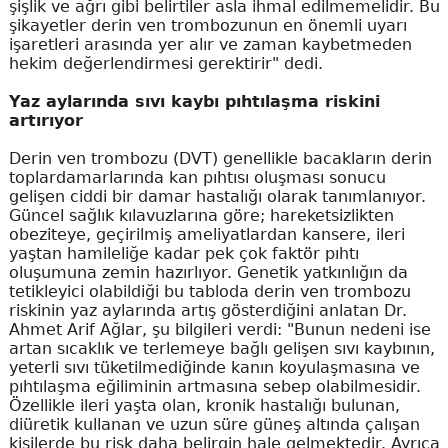
şişlik ve ağrı gibi belirtiler asla ihmal edilmemelidir. Bu
şikayetler derin ven trombozunun en önemli uyarı
işaretleri arasında yer alır ve zaman kaybetmeden
hekim değerlendirmesi gerektirir" dedi.
Yaz aylarında sıvı kaybı pıhtılaşma riskini
artırıyor
Derin ven trombozu (DVT) genellikle bacakların derin
toplardamarlarında kan pıhtısı oluşması sonucu
gelişen ciddi bir damar hastalığı olarak tanımlanıyor.
Güncel sağlık kılavuzlarına göre; hareketsizlikten
obeziteye, geçirilmiş ameliyatlardan kansere, ileri
yaştan hamileliğe kadar pek çok faktör pıhtı
oluşumuna zemin hazırlıyor. Genetik yatkınlığın da
tetikleyici olabildiği bu tabloda derin ven trombozu
riskinin yaz aylarında artış gösterdiğini anlatan Dr.
Ahmet Arif Ağlar, şu bilgileri verdi: "Bunun nedeni ise
artan sıcaklık ve terlemeye bağlı gelişen sıvı kaybının,
yeterli sıvı tüketilmediğinde kanın koyulaşmasına ve
pıhtılaşma eğiliminin artmasına sebep olabilmesidir.
Özellikle ileri yaşta olan, kronik hastalığı bulunan,
diüretik kullanan ve uzun süre güneş altında çalışan
kişilerde bu risk daha belirgin hale gelmektedir. Ayrıca