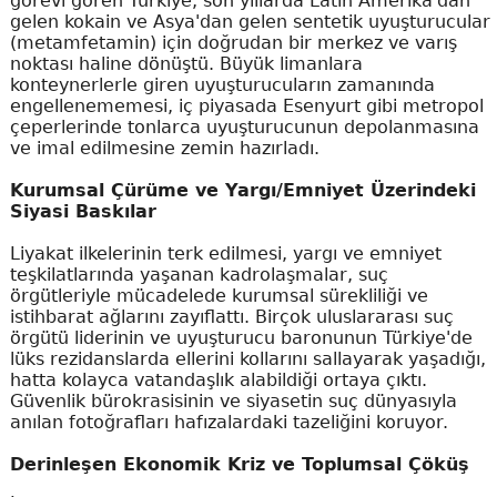
görevi gören Türkiye, son yıllarda Latin Amerika'dan
gelen kokain ve Asya'dan gelen sentetik uyuşturucular
(metamfetamin) için doğrudan bir merkez ve varış
noktası haline dönüştü. Büyük limanlara
konteynerlerle giren uyuşturucuların zamanında
engellenememesi, iç piyasada Esenyurt gibi metropol
çeperlerinde tonlarca uyuşturucunun depolanmasına
ve imal edilmesine zemin hazırladı.
Kurumsal Çürüme ve Yargı/Emniyet Üzerindeki
Siyasi Baskılar
Liyakat ilkelerinin terk edilmesi, yargı ve emniyet
teşkilatlarında yaşanan kadrolaşmalar, suç
örgütleriyle mücadelede kurumsal sürekliliği ve
istihbarat ağlarını zayıflattı. Birçok uluslararası suç
örgütü liderinin ve uyuşturucu baronunun Türkiye'de
lüks rezidanslarda ellerini kollarını sallayarak yaşadığı,
hatta kolayca vatandaşlık alabildiği ortaya çıktı.
Güvenlik bürokrasisinin ve siyasetin suç dünyasıyla
anılan fotoğrafları hafızalardaki tazeliğini koruyor.
Derinleşen Ekonomik Kriz ve Toplumsal Çöküş