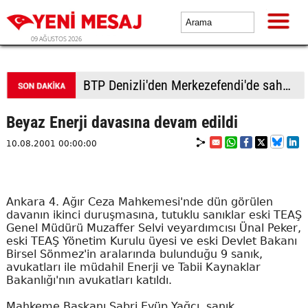
09 AĞUSTOS 2026
BTP Denizli'den Merkezefendi'de saha çalışması
Beyaz Enerji davasına devam edildi
10.08.2001 00:00:00
Ankara 4. Ağır Ceza Mahkemesi'nde dün görülen
davanın ikinci duruşmasına, tutuklu sanıklar eski TEAŞ
Genel Müdürü Muzaffer Selvi veyardımcısı Ünal Peker,
eski TEAŞ Yönetim Kurulu üyesi ve eski Devlet Bakanı
Birsel Sönmez'in aralarında bulunduğu 9 sanık,
avukatları ile müdahil Enerji ve Tabii Kaynaklar
Bakanlığı'nın avukatları katıldı.
Mahkeme Başkanı Sabri Eyüp Yağcı, sanık