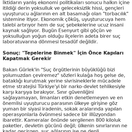
İktidarın yanlış ekonomi politikaları sonucu halkın içine
itildiği derin yoksulluk ve geleceksizlik hissi, gençleri
uyuşturucu ağlarının en alt basamağı olan "torbacılık"
sistemine itiyor. Ekonomik çöküş, uyuşturucuya hem
talebi artırıyor hem de suç şebekelerine ucuz insani
kaynak sağlıyor. Bugün Esenyurt gibi göçün ve
yoksulluğun yoğun olduğu ilçelerin adeta birer suç
laboratuvarına dönmesi tesadüf değildir.
Sonuç: "Tepelerine Binmek" İçin Önce Kapıları
Kapatmak Gerekir
Bakan Gürlek'in "Suç örgütlerinin büyüklüğü bizi
yolumuzdan çeviremez" sözleri kulağa hoş gelse de,
bataklığı kurutmak yerine sivrisineklerle mücadele
etme stratejisi Türkiye'yi bir narko-devlet tehlikesiyle
karşı karşıya bırakıyor. Sınır güvenliğini
sağlayamayan, limanları etkin denetlemeyen ve en
önemlisi uyuşturucu parasının ülkeye girişine göz
yuman bir siyasi iradenin, sokak aralarında yapılan
operasyonlarla övünmesi sadece bir illüzyondan
ibarettir. Kameralar önünde sergilenen 800 kiloluk
paketler, devletin gücünü değil; ülkenin sınırlarının ne
kadar geçirgen, suç ağlarının ise ne denli