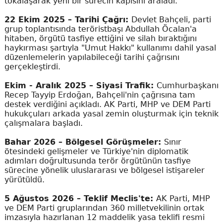
tokalaşarak yeni bir sürecin kapısını araladı.
22 Ekim 2025 – Tarihi Çağrı:
Devlet Bahçeli, parti
grup toplantısında teröristbaşı Abdullah Öcalan'a
hitaben, örgütü tasfiye ettiğini ve silah bıraktığını
haykırması şartıyla "Umut Hakkı" kullanımı dahil yasal
düzenlemelerin yapılabileceği tarihi çağrısını
gerçekleştirdi.
Ekim - Aralık 2025 – Siyasi Trafik:
Cumhurbaşkanı
Recep Tayyip Erdoğan, Bahçeli'nin çağrısına tam
destek verdiğini açıkladı. AK Parti, MHP ve DEM Parti
hukukçuları arkada yasal zemin oluşturmak için teknik
çalışmalara başladı.
Bahar 2026 – Bölgesel Görüşmeler:
Sınır
ötesindeki gelişmeler ve Türkiye'nin diplomatik
adımları doğrultusunda terör örgütünün tasfiye
sürecine yönelik uluslararası ve bölgesel istişareler
yürütüldü.
5 Ağustos 2026 – Teklif Meclis'te:
AK Parti, MHP
ve DEM Parti gruplarından 360 milletvekilinin ortak
imzasıyla hazırlanan 12 maddelik yasa teklifi resmi