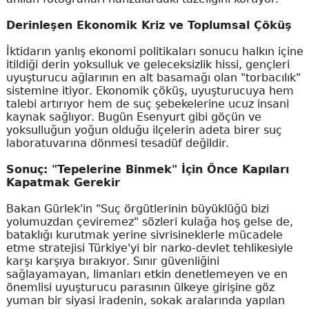
Derinleşen Ekonomik Kriz ve Toplumsal Çöküş
İktidarın yanlış ekonomi politikaları sonucu halkın içine
itildiği derin yoksulluk ve geleceksizlik hissi, gençleri
uyuşturucu ağlarının en alt basamağı olan "torbacılık"
sistemine itiyor. Ekonomik çöküş, uyuşturucuya hem
talebi artırıyor hem de suç şebekelerine ucuz insani
kaynak sağlıyor. Bugün Esenyurt gibi göçün ve
yoksulluğun yoğun olduğu ilçelerin adeta birer suç
laboratuvarına dönmesi tesadüf değildir.
Sonuç: "Tepelerine Binmek" İçin Önce Kapıları
Kapatmak Gerekir
Bakan Gürlek'in "Suç örgütlerinin büyüklüğü bizi
yolumuzdan çeviremez" sözleri kulağa hoş gelse de,
bataklığı kurutmak yerine sivrisineklerle mücadele
etme stratejisi Türkiye'yi bir narko-devlet tehlikesiyle
karşı karşıya bırakıyor. Sınır güvenliğini
sağlayamayan, limanları etkin denetlemeyen ve en
önemlisi uyuşturucu parasının ülkeye girişine göz
yuman bir siyasi iradenin, sokak aralarında yapılan