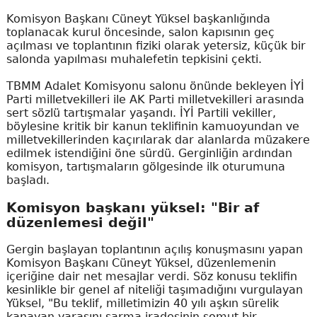
Komisyon Başkanı Cüneyt Yüksel başkanlığında
toplanacak kurul öncesinde, salon kapısının geç
açılması ve toplantının fiziki olarak yetersiz, küçük bir
salonda yapılması muhalefetin tepkisini çekti.
TBMM Adalet Komisyonu salonu önünde bekleyen İYİ
Parti milletvekilleri ile AK Parti milletvekilleri arasında
sert sözlü tartışmalar yaşandı. İYİ Partili vekiller,
böylesine kritik bir kanun teklifinin kamuoyundan ve
milletvekillerinden kaçırılarak dar alanlarda müzakere
edilmek istendiğini öne sürdü. Gerginliğin ardından
komisyon, tartışmaların gölgesinde ilk oturumuna
başladı.
Komisyon başkanı yüksel: "Bir af
düzenlemesi değil"
Gergin başlayan toplantının açılış konuşmasını yapan
Komisyon Başkanı Cüneyt Yüksel, düzenlemenin
içeriğine dair net mesajlar verdi. Söz konusu teklifin
kesinlikle bir genel af niteliği taşımadığını vurgulayan
Yüksel, "Bu teklif, milletimizin 40 yılı aşkın sürelik
kanayan yarasını sarma iradesinin somut bir