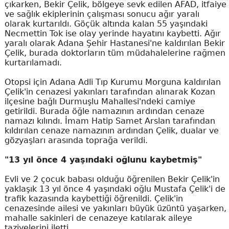
çıkarken, Bekir Çelik, bölgeye sevk edilen AFAD, itfaiye
ve sağlık ekiplerinin çalışması sonucu ağır yaralı
olarak kurtarıldı. Göçük altında kalan 55 yaşındaki
Necmettin Tok ise olay yerinde hayatını kaybetti. Ağır
yaralı olarak Adana Şehir Hastanesi'ne kaldırılan Bekir
Çelik, burada doktorların tüm müdahalelerine rağmen
kurtarılamadı.
Otopsi için Adana Adli Tıp Kurumu Morguna kaldırılan
Çelik'in cenazesi yakınları tarafından alınarak Kozan
ilçesine bağlı Durmuşlu Mahallesi'ndeki camiye
getirildi. Burada öğle namazının ardından cenaze
namazı kılındı. İmam Hatip Samet Arslan tarafından
kıldırılan cenaze namazının ardından Çelik, dualar ve
gözyaşları arasında toprağa verildi.
"13 yıl önce 4 yaşındaki oğlunu kaybetmiş"
Evli ve 2 çocuk babası olduğu öğrenilen Bekir Çelik'in
yaklaşık 13 yıl önce 4 yaşındaki oğlu Mustafa Çelik'i de
trafik kazasında kaybettiği öğrenildi. Çelik'in
cenazesinde ailesi ve yakınları büyük üzüntü yaşarken,
mahalle sakinleri de cenazeye katılarak aileye
taziyelerini iletti.