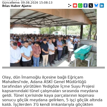
Güncelleme: 09.08.2026 15:08:13
İhlas Haber Ajansı
Olay, dün İmamoğlu ilçesine bağlı Eğriçam
Mahallesi'nde, Adana ASKİ Genel Müdürlüğü
tarafından yürütülen Yedigöze İçme Suyu Projesi
kapsamındaki tünel çalışmaları sırasında meydana
geldi. Tünel içerisinde kaya parçalarının kopması
sonucu göçük meydana gelirken, 5 işçi göçük altında
kaldı. İşçilerden 3'ü kendi imkanlarıyla göçükten