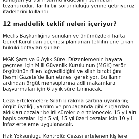
tezahürüdür. Tarihi bir sorumluluğu yerine getiriyoruz"
ifadelerini kullandı.
12 maddelik teklif neleri içeriyor?
Meclis Başkanlığına sunulan ve önümüzdeki hafta
Genel Kurul'dan geçmesi planlanan teklifin öne çıkan
hukuki detayları şunlar:
MGK Şartı ve 6 Aylık Süre: Düzenlemenin hayata
geçmesi için Milli Güvenlik Kurulu'nun (MGK) terör
örgütünün fiilen lağvedildiğini ve silah bıraktığını
Resmi Gazete'de ilan etmesi gerekiyor. Bu ilanın
ardından örgüt mensuplarına adli makamlara
başvurmaları için 6 aylık süre tanınacak.
Ceza Ertelemeleri: Silah bırakma şartına uyanların;
örgüt üyeliği, yardım ve propaganda gibi suçlardan
aldıkları cezalar belirli sürelerle ertelenecek. 15 yıl altı
hapis cezaları için 5 yıl, 15 yıl üzeri cezalar için 10 yıl
infaz erteleme uygulanacak.
Hak Yoksunluğu Kontrolü: Cezası ertelenen kişilere