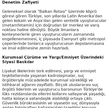
Denetim Zafiyeti
Geleneksel olarak "Balkan Rotası" üzerinde köprü
görevi gören Türkiye, son yıllarda Latin Amerika'dan
gelen kokain ve Asya'dan gelen sentetik uyuşturucular
(metamfetamin) için doğrudan bir merkez ve varış
noktası haline dönüştü. Büyük limanlara
konteynerlerle giren uyuşturucuların zamanında
engellenememesi, iç piyasada Esenyurt gibi metropol
çeperlerinde tonlarca uyuşturucunun depolanmasına
ve imal edilmesine zemin hazırladı.
Kurumsal Çürüme ve Yargı/Emniyet Üzerindeki
Siyasi Baskılar
Liyakat ilkelerinin terk edilmesi, yargı ve emniyet
teşkilatlarında yaşanan kadrolaşmalar, suç
örgütleriyle mücadelede kurumsal sürekliliği ve
istihbarat ağlarını zayıflattı. Birçok uluslararası suç
örgütü liderinin ve uyuşturucu baronunun Türkiye'de
lüks rezidanslarda ellerini kollarını sallayarak yaşadığı,
hatta kolayca vatandaşlık alabildiği ortaya çıktı.
Güvenlik bürokrasisinin ve siyasetin suç dünyasıyla
anılan fotoğrafları hafızalardaki tazeliğini koruyor.