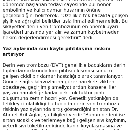
dönemde başlanan tedavi sayesinde pulmoner
embolinin ve kalıcı damar hasarının önüne
geçilebildiğini belirterek, "Özellikle tek bacakta gelişen
şişlik ve ağrı gibi belirtiler asla ihmal edilmemelidir. Bu
şikayetler derin ven trombozunun en önemli uyarı
işaretleri arasında yer alır ve zaman kaybetmeden
hekim değerlendirmesi gerektirir" dedi.
Yaz aylarında sıvı kaybı pıhtılaşma riskini
artırıyor
Derin ven trombozu (DVT) genellikle bacakların derin
toplardamarlarında kan pıhtısı oluşması sonucu
gelişen ciddi bir damar hastalığı olarak tanımlanıyor.
Güncel sağlık kılavuzlarına göre; hareketsizlikten
obeziteye, geçirilmiş ameliyatlardan kansere, ileri
yaştan hamileliğe kadar pek çok faktör pıhtı
oluşumuna zemin hazırlıyor. Genetik yatkınlığın da
tetikleyici olabildiği bu tabloda derin ven trombozu
riskinin yaz aylarında artış gösterdiğini anlatan Dr.
Ahmet Arif Ağlar, şu bilgileri verdi: "Bunun nedeni ise
artan sıcaklık ve terlemeye bağlı gelişen sıvı kaybının,
yeterli sıvı tüketilmediğinde kanın koyulaşmasına ve