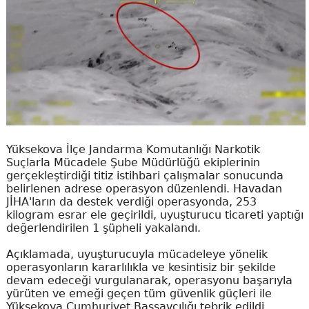
Yüksekova İlçe Jandarma Komutanlığı Narkotik
Suçlarla Mücadele Şube Müdürlüğü ekiplerinin
gerçekleştirdiği titiz istihbari çalışmalar sonucunda
belirlenen adrese operasyon düzenlendi. Havadan
JİHA'ların da destek verdiği operasyonda, 253
kilogram esrar ele geçirildi, uyuşturucu ticareti yaptığı
değerlendirilen 1 şüpheli yakalandı.
Açıklamada, uyuşturucuyla mücadeleye yönelik
operasyonların kararlılıkla ve kesintisiz bir şekilde
devam edeceği vurgulanarak, operasyonu başarıyla
yürüten ve emeği geçen tüm güvenlik güçleri ile
Yüksekova Cumhuriyet Başsavcılığı tebrik edildi.