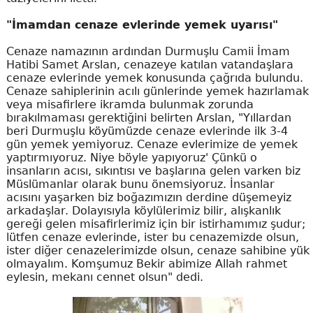
"İmamdan cenaze evlerinde yemek uyarısı"
Cenaze namazının ardından Durmuşlu Camii İmam
Hatibi Samet Arslan, cenazeye katılan vatandaşlara
cenaze evlerinde yemek konusunda çağrıda bulundu.
Cenaze sahiplerinin acılı günlerinde yemek hazırlamak
veya misafirlere ikramda bulunmak zorunda
bırakılmaması gerektiğini belirten Arslan, "Yıllardan
beri Durmuşlu köyümüzde cenaze evlerinde ilk 3-4
gün yemek yemiyoruz. Cenaze evlerimize de yemek
yaptırmıyoruz. Niye böyle yapıyoruz' Çünkü o
insanların acısı, sıkıntısı ve başlarına gelen varken biz
Müslümanlar olarak bunu önemsiyoruz. İnsanlar
acısını yaşarken biz boğazımızın derdine düşemeyiz
arkadaşlar. Dolayısıyla köylülerimiz bilir, alışkanlık
gereği gelen misafirlerimiz için bir istirhamımız şudur;
lütfen cenaze evlerinde, ister bu cenazemizde olsun,
ister diğer cenazelerimizde olsun, cenaze sahibine yük
olmayalım. Komşumuz Bekir abimize Allah rahmet
eylesin, mekanı cennet olsun" dedi.