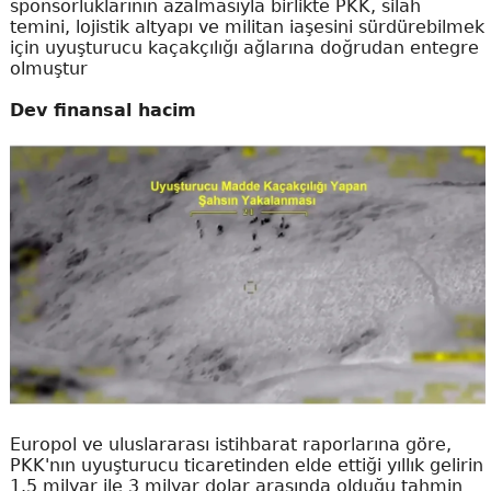
sponsorluklarının azalmasıyla birlikte PKK, silah
temini, lojistik altyapı ve militan iaşesini sürdürebilmek
için uyuşturucu kaçakçılığı ağlarına doğrudan entegre
olmuştur
Dev finansal hacim
Europol ve uluslararası istihbarat raporlarına göre,
PKK'nın uyuşturucu ticaretinden elde ettiği yıllık gelirin
1.5 milyar ile 3 milyar dolar arasında olduğu tahmin