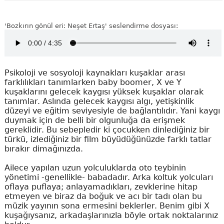
'Bozkırın gönül eri: Neşet Ertaş' seslendirme dosyası:
Psikoloji ve sosyoloji kaynakları kuşaklar arası
farklılıkları tanımlarken baby boomer, X ve Y
kuşaklarını gelecek kaygısı yüksek kuşaklar olarak
tanımlar. Aslında gelecek kaygısı algı, yetişkinlik
düzeyi ve eğitim seviyesiyle de bağlantılıdır. Yani kaygı
duymak için de belli bir olgunluğa da erişmek
gereklidir. Bu sebepledir ki çocukken dinlediğiniz bir
türkü, izlediğiniz bir film büyüdüğünüzde farklı tatlar
bırakır dimağınızda.
Ailece yapılan uzun yolculuklarda oto teybinin
yönetimi -genellikle- babadadır. Arka koltuk yolcuları
oflaya puflaya; anlayamadıkları, zevklerine hitap
etmeyen ve biraz da boğuk ve acı bir tadı olan bu
müzik yayının sona ermesini beklerler. Benim gibi X
kuşağıysanız, arkadaşlarınızla böyle ortak noktalarınız