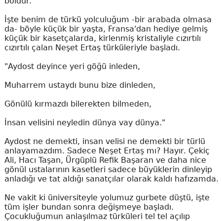
boldur.
İşte benim de türkü yolculuğum -bir arabada olmasa
da- böyle küçük bir yaşta, Fransa'dan hediye gelmiş
küçük bir kasetçalarda, kirlenmiş kristaliyle cızırtılı
cızırtılı çalan Neşet Ertaş türküleriyle başladı.
"Aydost deyince yeri göğü inleden,
Muharrem ustaydı bunu bize dinleden,
Gönülü kırmazdı bilerekten bilmeden,
İnsan velisini neyledin dünya vay dünya."
Aydost ne demekti, insan velisi ne demekti bir türlü
anlayamazdım. Sadece Neşet Ertaş mı? Hayır. Çekiç
Ali, Hacı Taşan, Ürgüplü Refik Başaran ve daha nice
gönül ustalarının kasetleri sadece büyüklerin dinleyip
anladığı ve tat aldığı sanatçılar olarak kaldı hafızamda.
Ne vakit ki üniversiteyle yolumuz gurbete düştü, işte
tüm işler bundan sonra değişmeye başladı.
Çocukluğumun anlaşılmaz türküleri tel tel açılıp