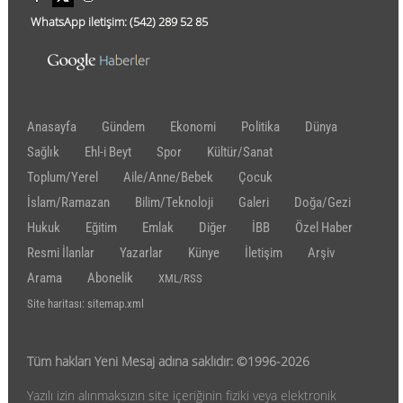
WhatsApp iletişim:
(542)
289 52 85
Anasayfa
Gündem
Ekonomi
Politika
Dünya
Sağlık
Ehl-i Beyt
Spor
Kültür/Sanat
Toplum/Yerel
Aile/Anne/Bebek
Çocuk
İslam/Ramazan
Bilim/Teknoloji
Galeri
Doğa/Gezi
Hukuk
Eğitim
Emlak
Diğer
İBB
Özel Haber
Resmi İlanlar
Yazarlar
Künye
İletişim
Arşiv
Arama
Abonelik
XML/RSS
Site haritası: sitemap.xml
Tüm hakları Yeni Mesaj adına saklıdır: ©1996-2026
Yazılı izin alınmaksızın site içeriğinin fiziki veya elektronik