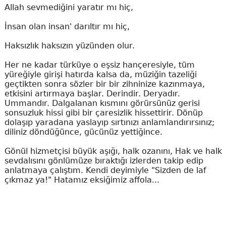
Allah sevmediğini yaratır mı hiç,
İnsan olan insan' darıltır mı hiç,
Haksızlık haksızın yüzünden olur.
Her ne kadar türküye o eşsiz hançeresiyle, tüm
yüreğiyle girişi hatırda kalsa da, müziğin tazeliği
geçtikten sonra sözler bir bir zihninize kazınmaya,
etkisini artırmaya başlar. Derindir. Deryadır.
Ummandır. Dalgalanan kısmını görürsünüz gerisi
sonsuzluk hissi gibi bir çaresizlik hissettirir. Dönüp
dolaşıp yaradana yaslayıp sırtınızı anlamlandırırsınız;
diliniz döndüğünce, gücünüz yettiğince.
Gönül hizmetçisi büyük aşığı, halk ozanını, Hak ve halk
sevdalısını gönlümüze bıraktığı izlerden takip edip
anlatmaya çalıştım. Kendi deyimiyle "Sizden de laf
çıkmaz ya!" Hatamız eksiğimiz affola...