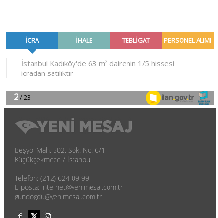
Beşyol Mah. 502. Sok. No: 6/1
Küçükçekmece / İstanbul
Telefon: (212) 624 09 99
E-posta: internet@yenimesaj.com.tr
gundogdu@yenimesaj.com.tr