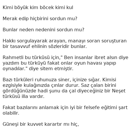
Kimi böyük kim böcek kimi kul
Merak edip hiçbirini sordun mu?
Bunlar neden nedenini sordun mu?
Hakkı sorgulayarak arayan, manayı soran soruşturan
bir tasavvuf ehlinin sözleridir bunlar.
Rahmetli bu türküsü için," Ben insanlar ibret alsın diye
yazdım bu türküyü fakat onlar oyun havası yapıp
oynadılar." diye sitem etmiştir.
Bazı türküleri ruhunuza siner, içinize sığar. Kimisi
ezgisiyle kulağınızda çınlar durur. Saz çalan birini
gördüğünüzde hadi şunu da çal diyeceğiniz bir Neşet
türküsü illa vardır.
Fakat bazılarını anlamak için iyi bir felsefe eğitimi şart
olabilir.
Güneşi bir kuvvet karartır mı hiç,