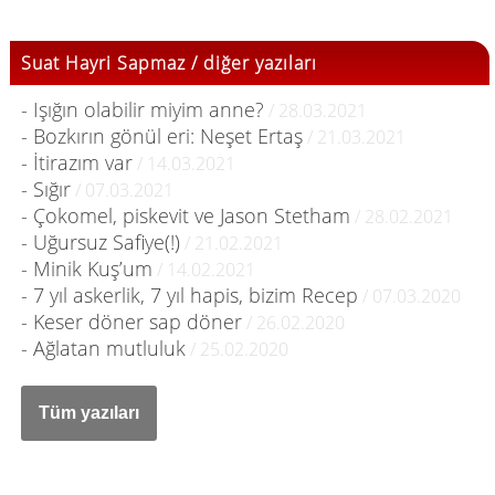
Suat Hayri Sapmaz / diğer yazıları
- Işığın olabilir miyim anne?
/ 28.03.2021
- Bozkırın gönül eri: Neşet Ertaş
/ 21.03.2021
- İtirazım var
/ 14.03.2021
- Sığır
/ 07.03.2021
- Çokomel, piskevit ve Jason Stetham
/ 28.02.2021
- Uğursuz Safiye(!)
/ 21.02.2021
- Minik Kuş’um
/ 14.02.2021
- 7 yıl askerlik, 7 yıl hapis, bizim Recep
/ 07.03.2020
- Keser döner sap döner
/ 26.02.2020
- Ağlatan mutluluk
/ 25.02.2020