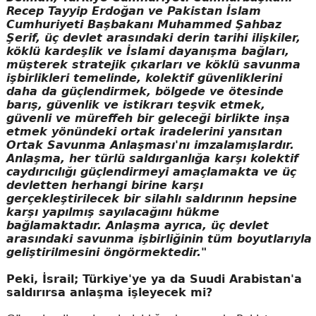
Recep Tayyip Erdoğan ve Pakistan İslam
Cumhuriyeti Başbakanı Muhammed Şahbaz
Şerif, üç devlet arasındaki derin tarihi ilişkiler,
köklü kardeşlik ve İslami dayanışma bağları,
müşterek stratejik çıkarları ve köklü savunma
işbirlikleri temelinde, kolektif güvenliklerini
daha da güçlendirmek, bölgede ve ötesinde
barış, güvenlik ve istikrarı teşvik etmek,
güvenli ve müreffeh bir geleceği birlikte inşa
etmek yönündeki ortak iradelerini yansıtan
Ortak Savunma Anlaşması'nı imzalamışlardır.
Anlaşma, her türlü saldırganlığa karşı kolektif
caydırıcılığı güçlendirmeyi amaçlamakta ve üç
devletten herhangi birine karşı
gerçekleştirilecek bir silahlı saldırının hepsine
karşı yapılmış sayılacağını hükme
bağlamaktadır. Anlaşma ayrıca, üç devlet
arasındaki savunma işbirliğinin tüm boyutlarıyla
geliştirilmesini öngörmektedir."
Peki, İsrail; Türkiye'ye ya da Suudi Arabistan'a
saldırırsa anlaşma işleyecek mi?