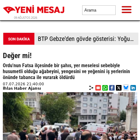
09 AĞUSTOS 2026
BTP Kocaeli'den Darıca çıkarması: Esnaf ve derneklerden yoğun ilgi
Değer mi!
Ordu'nun Fatsa ilçesinde bir şahıs, yer meselesi sebebiyle
husumetli olduğu ağabeyini, yengesini ve yeğenini iş yerlerinin
önünde tabanca ile vurarak öldürdü
07.07.2026 21:40:00
İhlas Haber Ajansı