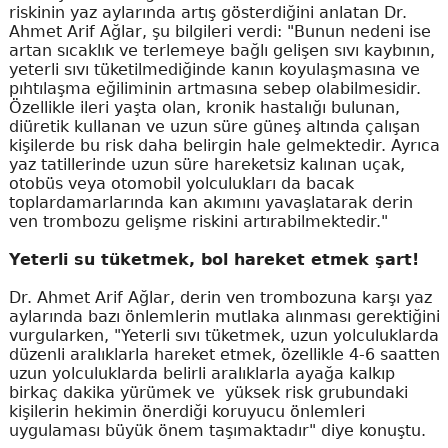
riskinin yaz aylarında artış gösterdiğini anlatan Dr.
Ahmet Arif Ağlar, şu bilgileri verdi: "Bunun nedeni ise
artan sıcaklık ve terlemeye bağlı gelişen sıvı kaybının,
yeterli sıvı tüketilmediğinde kanın koyulaşmasına ve
pıhtılaşma eğiliminin artmasına sebep olabilmesidir.
Özellikle ileri yaşta olan, kronik hastalığı bulunan,
diüretik kullanan ve uzun süre güneş altında çalışan
kişilerde bu risk daha belirgin hale gelmektedir. Ayrıca
yaz tatillerinde uzun süre hareketsiz kalınan uçak,
otobüs veya otomobil yolculukları da bacak
toplardamarlarında kan akımını yavaşlatarak derin
ven trombozu gelişme riskini artırabilmektedir."
Yeterli su tüketmek, bol hareket etmek şart!
Dr. Ahmet Arif Ağlar, derin ven trombozuna karşı yaz
aylarında bazı önlemlerin mutlaka alınması gerektiğini
vurgularken, "Yeterli sıvı tüketmek, uzun yolculuklarda
düzenli aralıklarla hareket etmek, özellikle 4-6 saatten
uzun yolculuklarda belirli aralıklarla ayağa kalkıp
birkaç dakika yürümek ve yüksek risk grubundaki
kişilerin hekimin önerdiği koruyucu önlemleri
uygulaması büyük önem taşımaktadır" diye konuştu.