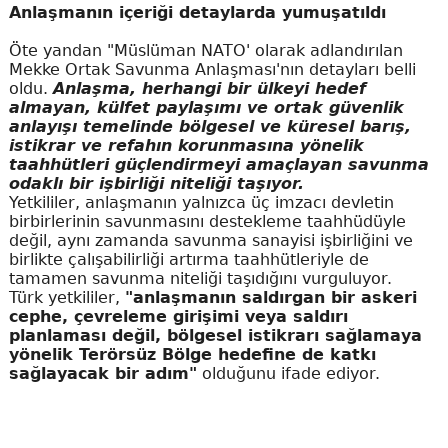
Anlaşmanın içeriği detaylarda yumuşatıldı
Öte yandan "Müslüman NATO' olarak adlandırılan
Mekke Ortak Savunma Anlaşması'nın detayları belli
oldu.
Anlaşma, herhangi bir ülkeyi hedef
almayan, külfet paylaşımı ve ortak güvenlik
anlayışı temelinde bölgesel ve küresel barış,
istikrar ve refahın korunmasına yönelik
taahhütleri güçlendirmeyi amaçlayan savunma
odaklı bir işbirliği niteliği taşıyor.
Yetkililer, anlaşmanın yalnızca üç imzacı devletin
birbirlerinin savunmasını destekleme taahhüdüyle
değil, aynı zamanda savunma sanayisi işbirliğini ve
birlikte çalışabilirliği artırma taahhütleriyle de
tamamen savunma niteliği taşıdığını vurguluyor.
Türk yetkililer,
"anlaşmanın saldırgan bir askeri
cephe, çevreleme girişimi veya saldırı
planlaması değil, bölgesel istikrarı sağlamaya
yönelik Terörsüz Bölge hedefine de katkı
sağlayacak bir adım"
olduğunu ifade ediyor.