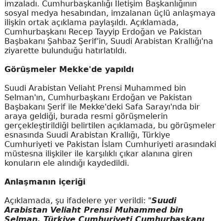
imzaladı. Cumhurbaşkanlığı İletişim Başkanlığının
sosyal medya hesabından, imzalanan üçlü anlaşmaya
ilişkin ortak açıklama paylaşıldı. Açıklamada,
Cumhurbaşkanı Recep Tayyip Erdoğan ve Pakistan
Başbakanı Şahbaz Şerif'in, Suudi Arabistan Krallığı'na
ziyarette bulunduğu hatırlatıldı.
Görüşmeler Mekke'de yapıldı
Suudi Arabistan Veliaht Prensi Muhammed bin
Selman'ın, Cumhurbaşkanı Erdoğan ve Pakistan
Başbakanı Şerif ile Mekke'deki Safa Sarayı'nda bir
araya geldiği, burada resmi görüşmelerin
gerçekleştirildiği belirtilen açıklamada, bu görüşmeler
esnasında Suudi Arabistan Krallığı, Türkiye
Cumhuriyeti ve Pakistan İslam Cumhuriyeti arasındaki
müstesna ilişkiler ile karşılıklı çıkar alanına giren
konuların ele alındığı kaydedildi.
Anlaşmanın içeriği
Açıklamada, şu ifadelere yer verildi: "
Suudi
Arabistan Veliaht Prensi Muhammed bin
Selman, Türkiye Cumhuriyeti Cumhurbaşkanı