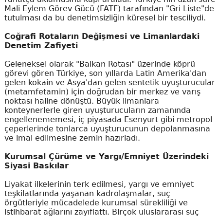
Mali Eylem Görev Gücü (FATF) tarafından "Gri Liste"de
tutulması da bu denetimsizliğin küresel bir tesciliydi.
Coğrafi Rotaların Değişmesi ve Limanlardaki
Denetim Zafiyeti
Geleneksel olarak "Balkan Rotası" üzerinde köprü
görevi gören Türkiye, son yıllarda Latin Amerika'dan
gelen kokain ve Asya'dan gelen sentetik uyuşturucular
(metamfetamin) için doğrudan bir merkez ve varış
noktası haline dönüştü. Büyük limanlara
konteynerlerle giren uyuşturucuların zamanında
engellenememesi, iç piyasada Esenyurt gibi metropol
çeperlerinde tonlarca uyuşturucunun depolanmasına
ve imal edilmesine zemin hazırladı.
Kurumsal Çürüme ve Yargı/Emniyet Üzerindeki
Siyasi Baskılar
Liyakat ilkelerinin terk edilmesi, yargı ve emniyet
teşkilatlarında yaşanan kadrolaşmalar, suç
örgütleriyle mücadelede kurumsal sürekliliği ve
istihbarat ağlarını zayıflattı. Birçok uluslararası suç