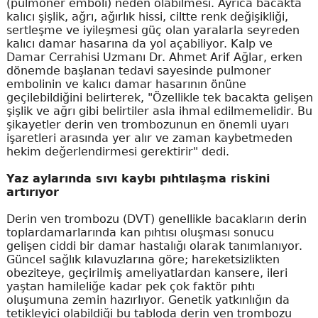
(pulmoner emboli) neden olabilmesi. Ayrıca bacakta
kalıcı şişlik, ağrı, ağırlık hissi, ciltte renk değişikliği,
sertleşme ve iyileşmesi güç olan yaralarla seyreden
kalıcı damar hasarına da yol açabiliyor. Kalp ve
Damar Cerrahisi Uzmanı Dr. Ahmet Arif Ağlar, erken
dönemde başlanan tedavi sayesinde pulmoner
embolinin ve kalıcı damar hasarının önüne
geçilebildiğini belirterek, "Özellikle tek bacakta gelişen
şişlik ve ağrı gibi belirtiler asla ihmal edilmemelidir. Bu
şikayetler derin ven trombozunun en önemli uyarı
işaretleri arasında yer alır ve zaman kaybetmeden
hekim değerlendirmesi gerektirir" dedi.
Yaz aylarında sıvı kaybı pıhtılaşma riskini
artırıyor
Derin ven trombozu (DVT) genellikle bacakların derin
toplardamarlarında kan pıhtısı oluşması sonucu
gelişen ciddi bir damar hastalığı olarak tanımlanıyor.
Güncel sağlık kılavuzlarına göre; hareketsizlikten
obeziteye, geçirilmiş ameliyatlardan kansere, ileri
yaştan hamileliğe kadar pek çok faktör pıhtı
oluşumuna zemin hazırlıyor. Genetik yatkınlığın da
tetikleyici olabildiği bu tabloda derin ven trombozu