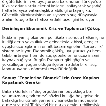
örgütü liderinin ve uyuşturucu baronunun Türkiye'de
lüks rezidanslarda ellerini kollarını sallayarak yaşadığı,
hatta kolayca vatandaşlık alabildiği ortaya çıktı.
Güvenlik bürokrasisinin ve siyasetin suç dünyasıyla
anılan fotoğrafları hafızalardaki tazeliğini koruyor.
Derinleşen Ekonomik Kriz ve Toplumsal Çöküş
İktidarın yanlış ekonomi politikaları sonucu halkın içine
itildiği derin yoksulluk ve geleceksizlik hissi, gençleri
uyuşturucu ağlarının en alt basamağı olan "torbacılık"
sistemine itiyor. Ekonomik çöküş, uyuşturucuya hem
talebi artırıyor hem de suç şebekelerine ucuz insani
kaynak sağlıyor. Bugün Esenyurt gibi göçün ve
yoksulluğun yoğun olduğu ilçelerin adeta birer suç
laboratuvarına dönmesi tesadüf değildir.
Sonuç: "Tepelerine Binmek" İçin Önce Kapıları
Kapatmak Gerekir
Bakan Gürlek'in "Suç örgütlerinin büyüklüğü bizi
yolumuzdan çeviremez" sözleri kulağa hoş gelse de,
bataklığı kurutmak yerine sivrisineklerle mücadele
etme stratejisi Türkiye'yi bir narko-devlet tehlikesiyle