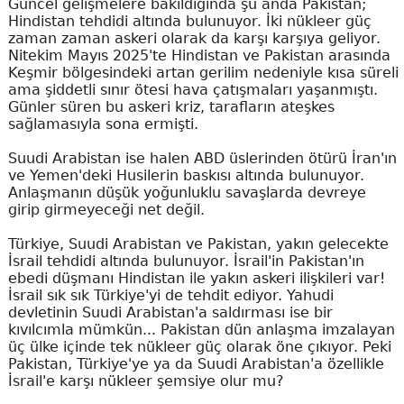
Güncel gelişmelere bakıldığında şu anda Pakistan;
Hindistan tehdidi altında bulunuyor. İki nükleer güç
zaman zaman askeri olarak da karşı karşıya geliyor.
Nitekim Mayıs 2025'te Hindistan ve Pakistan arasında
Keşmir bölgesindeki artan gerilim nedeniyle kısa süreli
ama şiddetli sınır ötesi hava çatışmaları yaşanmıştı.
Günler süren bu askeri kriz, tarafların ateşkes
sağlamasıyla sona ermişti.
Suudi Arabistan ise halen ABD üslerinden ötürü İran'ın
ve Yemen'deki Husilerin baskısı altında bulunuyor.
Anlaşmanın düşük yoğunluklu savaşlarda devreye
girip girmeyeceği net değil.
Türkiye, Suudi Arabistan ve Pakistan, yakın gelecekte
İsrail tehdidi altında bulunuyor. İsrail'in Pakistan'ın
ebedi düşmanı Hindistan ile yakın askeri ilişkileri var!
İsrail sık sık Türkiye'yi de tehdit ediyor. Yahudi
devletinin Suudi Arabistan'a saldırması ise bir
kıvılcımla mümkün... Pakistan dün anlaşma imzalayan
üç ülke içinde tek nükleer güç olarak öne çıkıyor. Peki
Pakistan, Türkiye'ye ya da Suudi Arabistan'a özellikle
İsrail'e karşı nükleer şemsiye olur mu?