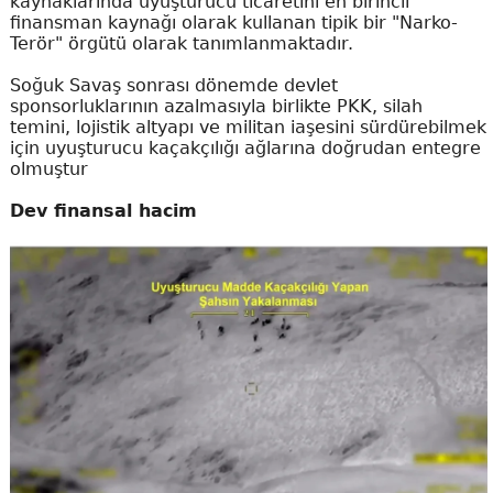
kaynaklarında uyuşturucu ticaretini en birincil
finansman kaynağı olarak kullanan tipik bir "Narko-
Terör" örgütü olarak tanımlanmaktadır.
Soğuk Savaş sonrası dönemde devlet
sponsorluklarının azalmasıyla birlikte PKK, silah
temini, lojistik altyapı ve militan iaşesini sürdürebilmek
için uyuşturucu kaçakçılığı ağlarına doğrudan entegre
olmuştur
Dev finansal hacim