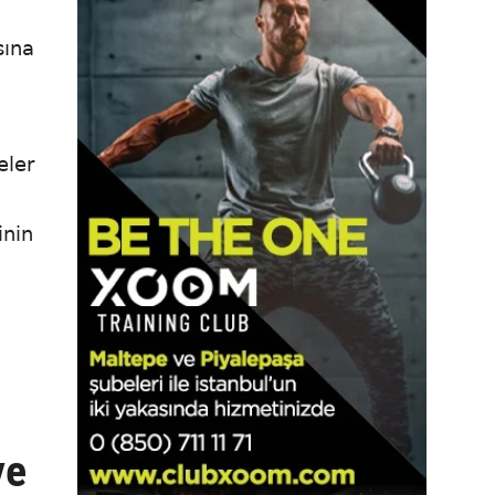
sına
eler
inin
ye