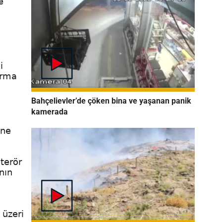
e
i
arma
Bahçelievler’de çöken bina ve yaşanan panik
kamerada
öne
terör
nın
 üzeri