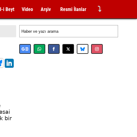
⤵
l-i Beyt
Video
Arşiv
Resmi İlanlar
e
esai
k bir