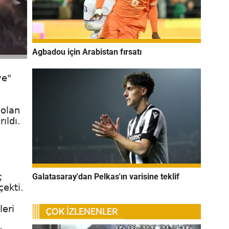
Agbadou için Arabistan fırsatı
ye"
 olan
ıldı.
Galatasaray'dan Pelkas'ın varisine teklif
ç
çekti.
leri