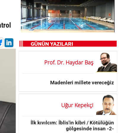
trol
Prof. Dr. Haydar Baş
Madenleri millete vereceğiz
Uğur Kepekçi
İlk kıvılcım: İblis'in kibri / Kötülüğün
gölgesinde insan -2-