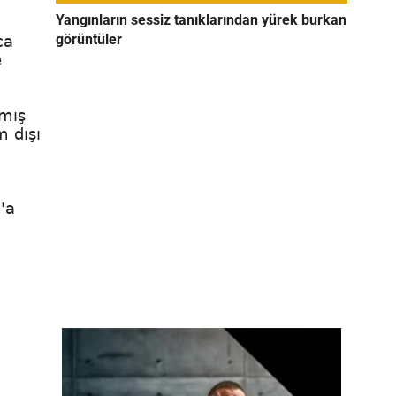
Yangınların sessiz tanıklarından yürek burkan
görüntüler
ca
e
lmış
 dışı
'a