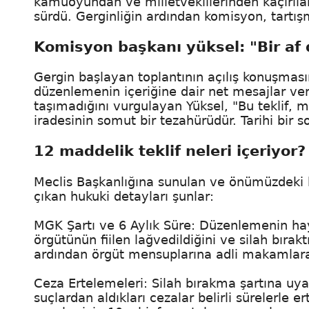
kamuoyundan ve milletvekillerinden kaçırıla
sürdü. Gerginliğin ardından komisyon, tartış
Komisyon başkanı yüksel: "Bir af
Gergin başlayan toplantının açılış konuşmas
düzenlemenin içeriğine dair net mesajlar verdi
taşımadığını vurgulayan Yüksel, "Bu teklif, m
iradesinin somut bir tezahürüdür. Tarihi bir s
12 maddelik teklif neleri içeriyor?
Meclis Başkanlığına sunulan ve önümüzdeki h
çıkan hukuki detayları şunlar:
MGK Şartı ve 6 Aylık Süre: Düzenlemenin hay
örgütünün fiilen lağvedildiğini ve silah bırak
ardından örgüt mensuplarına adli makamlara 
Ceza Ertelemeleri: Silah bırakma şartına uya
suçlardan aldıkları cezalar belirli sürelerle ert