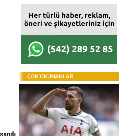
n
aşandı