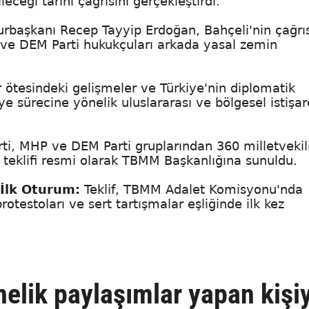
eceği tarihi çağrısını gerçekleştirdi.
başkanı Recep Tayyip Erdoğan, Bahçeli'nin çağrı
P ve DEM Parti hukukçuları arkada yasal zemin
r ötesindeki gelişmeler ve Türkiye'nin diplomatik
e sürecine yönelik uluslararası ve bölgesel istişar
rti, MHP ve DEM Parti gruplarından 360 milletvekil
 teklifi resmi olarak TBMM Başkanlığına sunuldu.
 İlk Oturum:
Teklif, TBMM Adalet Komisyonu'nda
protestoları ve sert tartışmalar eşliğinde ilk kez
önelik paylaşımlar yapan kişi