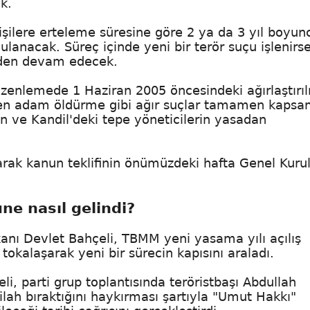
k.
işilere erteleme süresine göre 2 ya da 3 yıl boyun
lanacak. Süreç içinde yeni bir terör suçu işlenirs
erden devam edecek.
enlemede 1 Haziran 2005 öncesindeki ağırlaştırı
en adam öldürme gibi ağır suçlar tamamen kapsam
an ve Kandil'deki tepe yöneticilerin yasadan
ak kanun teklifinin önümüzdeki hafta Genel Kurul
ne nasıl gelindi?
nı Devlet Bahçeli, TBMM yeni yasama yılı açılış
tokalaşarak yeni bir sürecin kapısını araladı.
li, parti grup toplantısında teröristbaşı Abdullah
silah bıraktığını haykırması şartıyla "Umut Hakkı"