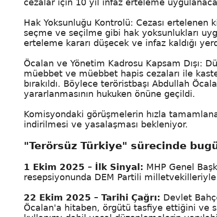
cezalar için 10 yıl infaz erteleme uygulanaca
Hak Yoksunluğu Kontrolü: Cezası ertelenen k
seçme ve seçilme gibi hak yoksunlukları uygu
erteleme kararı düşecek ve infaz kaldığı y
Öcalan ve Yönetim Kadrosu Kapsam Dışı: Düz
müebbet ve müebbet hapis cezaları ile kast
bırakıldı. Böylece teröristbaşı Abdullah Öcal
yararlanmasının hukuken önüne geçildi.
Komisyondaki görüşmelerin hızla tamamlanar
indirilmesi ve yasalaşması bekleniyor.
"Terörsüz Türkiye" sürecinde bugü
1 Ekim 2025 – İlk Sinyal:
MHP Genel Başka
resepsiyonunda DEM Partili milletvekilleriyle 
22 Ekim 2025 – Tarihi Çağrı:
Devlet Bahçe
Öcalan'a hitaben, örgütü tasfiye ettiğini ve 