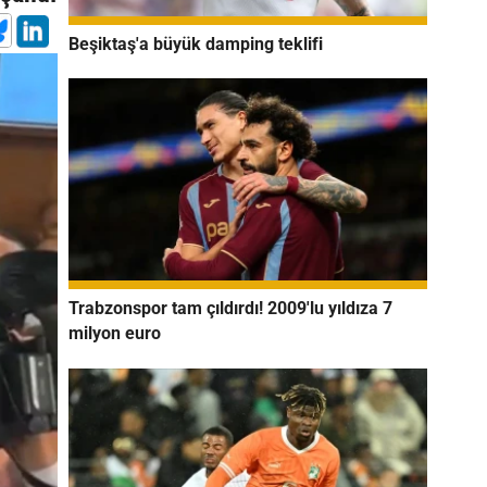
Beşiktaş'a büyük damping teklifi
Trabzonspor tam çıldırdı! 2009'lu yıldıza 7
milyon euro