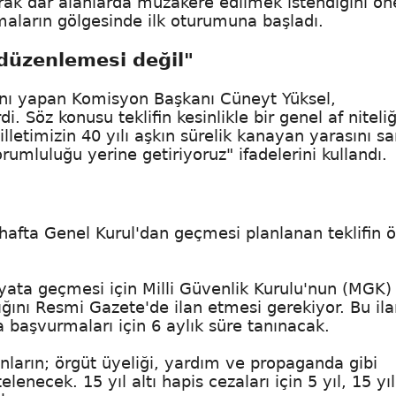
rak dar alanlarda müzakere edilmek istendiğini ön
maların gölgesinde ilk oturumuna başladı.
 düzenlemesi değil"
ını yapan Komisyon Başkanı Cüneyt Yüksel,
. Söz konusu teklifin kesinlikle bir genel af niteliğ
illetimizin 40 yılı aşkın sürelik kanayan yarasını s
orumluluğu yerine getiriyoruz" ifadelerini kullandı.
afta Genel Kurul'dan geçmesi planlanan teklifin 
ata geçmesi için Milli Güvenlik Kurulu'nun (MGK) 
tığını Resmi Gazete'de ilan etmesi gerekiyor. Bu ila
başvurmaları için 6 aylık süre tanınacak.
nların; örgüt üyeliği, yardım ve propaganda gibi
elenecek. 15 yıl altı hapis cezaları için 5 yıl, 15 yıl