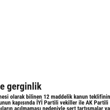
 gerginlik
si olarak bilinen 12 maddelik kanun teklifini
nun kapısında İYİ Partili vekiller ile AK Partili
ıların açılmaması nedeniyle sert tartışmalar y