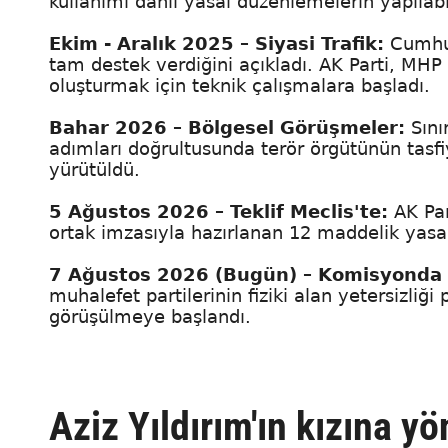
kullanımı dahil yasal düzenlemelerin yapılabil
Ekim - Aralık 2025 – Siyasi Trafik:
Cumhur
tam destek verdiğini açıkladı. AK Parti, MH
oluşturmak için teknik çalışmalara başladı.
Bahar 2026 – Bölgesel Görüşmeler:
Sını
adımları doğrultusunda terör örgütünün tasfiy
yürütüldü.
5 Ağustos 2026 – Teklif Meclis'te:
AK Pa
ortak imzasıyla hazırlanan 12 maddelik yasa
7 Ağustos 2026 (Bugün) – Komisyonda
muhalefet partilerinin fiziki alan yetersizliği 
görüşülmeye başlandı.
Aziz Yıldırım'ın kızına y