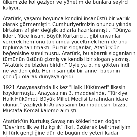
ülkemizde kol geziyor ve yönetim de bunlara seyirci
kalıyor.
Atatürk, yaşamı boyunca kendini insanüstü bir varlık
olarak görmemiştir. Cumhuriyetimizin onuncu yılında
birtakım afişler değişik adlarla hazırlanmıştı. "Dünya
lideri, Yüce insan, Büyük Kurtarıcı... gibi unvanlar
vererek hem onu toplumda yüceltmek hem de onu
topluma tanıtmaktı. Bu tür sloganlar, Atatürk'ün
beğenisine sunulmuştu. Atatürk, bu abartılı sloganların
tümünün üstünü çizmiş ve kendisi bir slogan yazmış.
"Atatürk de bizden biridir." Öyle ya o, ne gökten indi
ne yerden çıktı. Her insan gibi bir anne- babanın
çocuğu olarak dünyaya geldi.
1921 Anayasası'nda ilk kez "Halk Hükümeti" ilkesini
koydurmuştu. Anayasa'nın 3. maddesinde, "Türkiye
Halk Hükümeti Büyük Millet Meclisi tarafından idare
olunur." yazılıydı ki Anayasanın bu maddesini bizzat
Mustafa Kemal kaleme almıştı.
Atatürk'ün Kurtuluş Savaşının köklerinden doğan
"Devrimcilik ve Halkçılık" fikri, üzülerek belirtmeliyim
ki Türk gençliğine dün de bugün de yeteri kadar