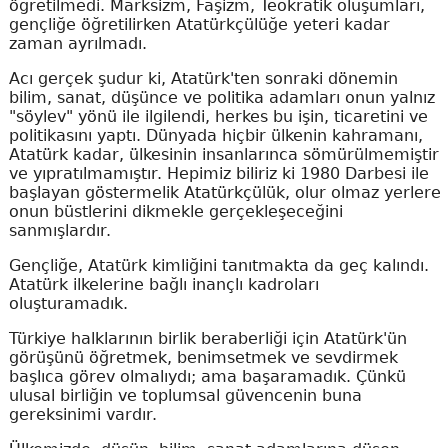
öğretilmedi. Marksizm, Faşizm, Teokratik oluşumları,
gençliğe öğretilirken Atatürkçülüğe yeteri kadar
zaman ayrılmadı.
Acı gerçek şudur ki, Atatürk'ten sonraki dönemin
bilim, sanat, düşünce ve politika adamları onun yalnız
"söylev" yönü ile ilgilendi, herkes bu işin, ticaretini ve
politikasını yaptı. Dünyada hiçbir ülkenin kahramanı,
Atatürk kadar, ülkesinin insanlarınca sömürülmemiştir
ve yıpratılmamıştır. Hepimiz biliriz ki 1980 Darbesi ile
başlayan göstermelik Atatürkçülük, olur olmaz yerlere
onun büstlerini dikmekle gerçekleşeceğini
sanmışlardır.
Gençliğe, Atatürk kimliğini tanıtmakta da geç kalındı.
Atatürk ilkelerine bağlı inançlı kadroları
oluşturamadık.
Türkiye halklarının birlik beraberliği için Atatürk'ün
görüşünü öğretmek, benimsetmek ve sevdirmek
başlıca görev olmalıydı; ama başaramadık. Çünkü
ulusal birliğin ve toplumsal güvencenin buna
gereksinimi vardır.