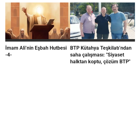
İmam Ali’nin Eşbah Hutbesi
BTP Kütahya Teşkilatı’ndan
-4-
saha çalışması: "Siyaset
halktan koptu, çözüm BTP"