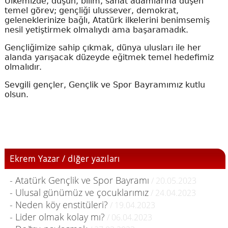
Ülkemizde, düşün, bilim, sanat adamlarına düşen
temel görev; gençliği ulussever, demokrat,
geleneklerinize bağlı, Atatürk ilkelerini benimsemiş
nesil yetiştirmek olmalıydı ama başaramadık.
Gençliğimize sahip çıkmak, dünya ulusları ile her
alanda yarışacak düzeyde eğitmek temel hedefimiz
olmalıdır.
Sevgili gençler, Gençlik ve Spor Bayramımız kutlu
olsun.
Ekrem Yazar / diğer yazıları
- Atatürk Gençlik ve Spor Bayramı
/ 20.05.2023
- Ulusal günümüz ve çocuklarımız
/ 24.04.2023
- Neden köy enstitüleri?
/ 19.04.2023
- Lider olmak kolay mı?
/ 06.04.2023