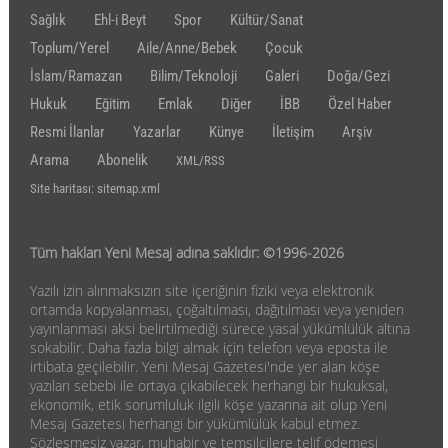
Sağlık
Ehl-i Beyt
Spor
Kültür/Sanat
Toplum/Yerel
Aile/Anne/Bebek
Çocuk
İslam/Ramazan
Bilim/Teknoloji
Galeri
Doğa/Gezi
Hukuk
Eğitim
Emlak
Diğer
İBB
Özel Haber
Resmi İlanlar
Yazarlar
Künye
İletişim
Arşiv
Arama
Abonelik
XML/RSS
Site haritası: sitemap.xml
Tüm hakları Yeni Mesaj adına saklıdır: ©1996-2026
Yazılı izin alınmaksızın site içeriğinin fiziki veya elektronik
ortamda kopyalanması, çoğaltılması, dağıtılması veya yeniden
yayınlanması aksi belirtilmediği sürece yasal yükümlülük altına
sokabilir. Daha fazla bilgi almak için telefon veya eposta ile
irtibata geçilebilir. Yeni Mesaj Gazetesi'nde yer alan köşe
yazıları sebebi ile ortaya çıkabilecek herhangi bir hukuksal,
ekonomik, etik sorumluluk ilgili köşe yazarına ait olup Yeni
Mesaj Gazetesi herhangi bir yükümlülük kabul etmez.
Sözleşmesiz yazar, muhabir ve temsilcilere telif ödemesi