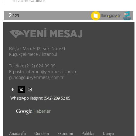
Beşyol Mah. 502. Sok. No: 6/1
Küçükçekmece / İstanbul
Telefon: (212) 624 09 99
E-posta: internet@yenimesaj.com.tr
gundogdu@yenimesaj.com.tr
WhatsApp iletişim:
(542)
289 52 85
Anasayfa
Gündem
Ekonomi
Politika
Dünya