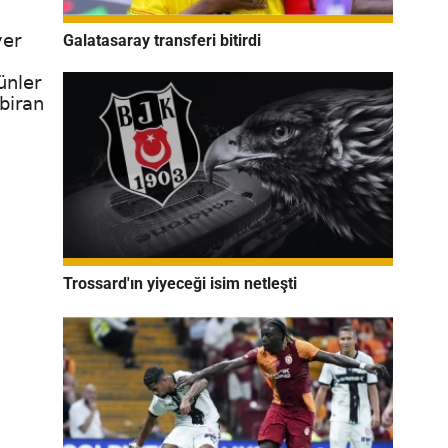
yer
Galatasaray transferi bitirdi
ünler
 biran
Trossard'ın yiyeceği isim netleşti