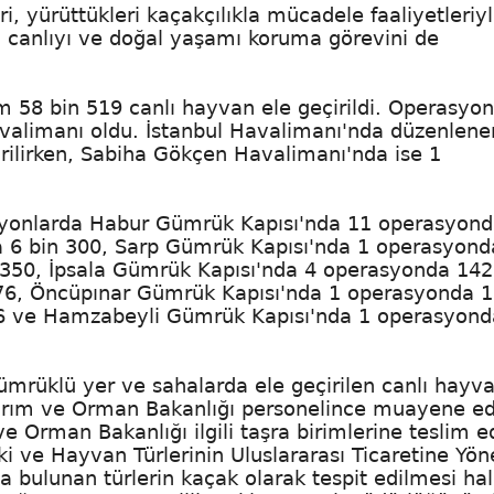
, yürüttükleri kaçakçılıkla mücadele faaliyetleriy
ü canlıyı ve doğal yaşamı koruma görevini de
m 58 bin 519 canlı hayvan ele geçirildi. Operasyon
Havalimanı oldu. İstanbul Havalimanı'nda düzenlene
rilirken, Sabiha Gökçen Havalimanı'nda ise 1
rasyonlarda Habur Gümrük Kapısı'nda 11 operasyond
6 bin 300, Sarp Gümrük Kapısı'nda 1 operasyond
350, İpsala Gümrük Kapısı'nda 4 operasyonda 142
6, Öncüpınar Gümrük Kapısı'nda 1 operasyonda 1
6 ve Hamzabeyli Gümrük Kapısı'nda 1 operasyond
ümrüklü yer ve sahalarda ele geçirilen canlı hayva
i Tarım ve Orman Bakanlığı personelince muayene ed
Orman Bakanlığı ilgili taşra birimlerine teslim ed
tki ve Hayvan Türlerinin Uluslararası Ticaretine Yön
bulunan türlerin kaçak olarak tespit edilmesi ha