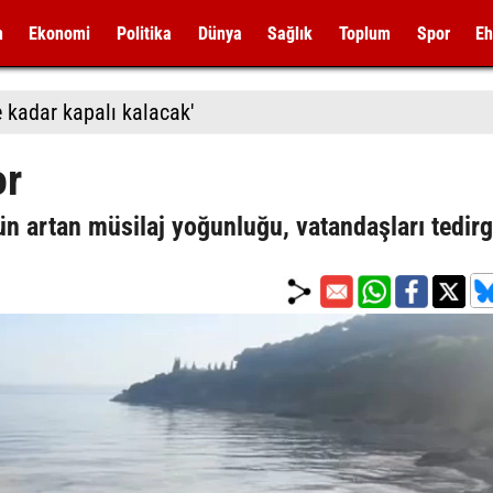
m
Ekonomi
Politika
Dünya
Sağlık
Toplum
Spor
Eh
 kadar kapalı kalacak'
or
n artan müsilaj yoğunluğu, vatandaşları tedirg