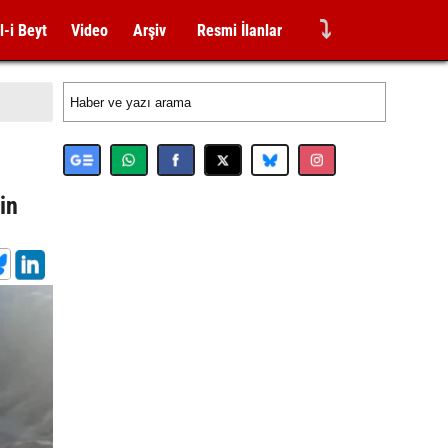
⤵
l-i Beyt
Video
Arşiv
Resmi İlanlar
in