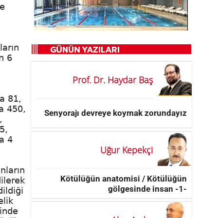
le
ların
n 6
Prof. Dr. Haydar Baş
a 81,
a 450,
Senyorajı devreye koymak zorundayız
,
5,
a 4
Uğur Kepekçi
nların
Kötülüğün anatomisi / Kötülüğün
ilerek
gölgesinde insan -1-
ildiği
elik
linde