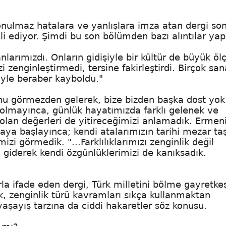
e onulmaz hatalara ve yanlışlara imza atan dergi so
li ediyor. Şimdi bu son bölümden bazı alıntılar yap
nlarımızdı. Onların gidişiyle bir kültür de büyük öl
zi zenginleştirmedi, tersine fakirleştirdi. Birçok san
riyle beraber kayboldu."
ğunu görmezden gelerek, bize bizden başka dost yok
i olmayınca, günlük hayatımızda farklı gelenek ve
olan değerleri de yitireceğimizi anlamadık. Ermen
maya başlayınca; kendi atalarımızın tarihi mezar taş
zi görmedik. "...Farklılıklarımızı zenginlik değil
 giderek kendi özgünlüklerimizi de kanıksadık.
rla ifade eden dergi, Türk milletini bölme gayretkeş
ik, zenginlik türü kavramları sıkça kullanmaktan
aşayış tarzına da ciddi hakaretler söz konusu.