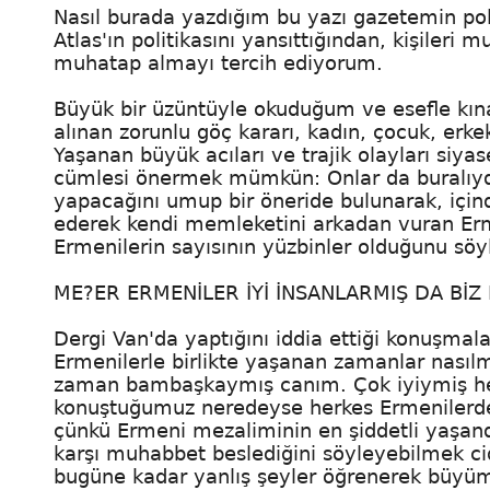
Nasıl burada yazdığım bu yazı gazetemin poli
Atlas'ın politikasını yansıttığından, kişileri
muhatap almayı tercih ediyorum.
Büyük bir üzüntüyle okuduğum ve esefle kınad
alınan zorunlu göç kararı, kadın, çocuk, erke
Yaşanan büyük acıları ve trajik olayları si
cümlesi önermek mümkün: Onlar da buralıydı.
yapacağını umup bir öneride bulunarak, için
ederek kendi memleketini arkadan vuran Erme
Ermenilerin sayısının yüzbinler olduğunu söy
ME?ER ERMENİLER İYİ İNSANLARMIŞ DA BİZ
Dergi Van'da yaptığını iddia ettiği konuşmal
Ermenilerle birlikte yaşanan zamanlar nasılmı
zaman bambaşkaymış canım. Çok iyiymiş her
konuştuğumuz neredeyse herkes Ermenilerden
çünkü Ermeni mezaliminin en şiddetli yaşand
karşı muhabbet beslediğini söyleyebilmek cidd
bugüne kadar yanlış şeyler öğrenerek büyüm