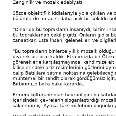
Zenginlik ve mozaik edebiyatı
Sözde objektiflik iddialarıyla yola çıkılan v
bölümlerde amacını daha açık bir şekilde bel
"Onlar da bu toprakların insanıydı, bizim insa
bu topraklardan çekilip gitti. Onların gidişi bi
zanaatkar, usta insan, gelenekleri ve bilgile
"Bu toprakların binlerce yıllık mozaik oldu
diyerek biz bize kaldık. Etrafımızda bir Ötek
göreneklerle karşılaşmayınca, kendimize ait 
kiliselerindeki aziz resimlerinin gözlerini oy
çalıp Batılılara satma noktasına gelebileceğimi
muhtemel bir tehdit olarak gördüğümüz için,
Birbirimize baka baka karardık."
Ermeni kültürüne olan hayranlığını bu satırla
içerisindeki çevrelerin sloganlaştırdığı moza
sakınmamış. Ayrıca Türk milletinin bugünkü y