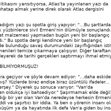
tikasını yansıtıyorsa, Atlas'ta yayınlanan yazı da
 muhatap almak yerine direk olarak Atlas dergisini
ığım yazı şu spotla giriş yapıyor: "...Bu şartlarda
k yüzbinlerce sivil Ermeni'nin ölümüyle sonuçlandı
yaset malzemesi yapmadan bugün yeni bir başlangıç
" Bu spotla dergi kendince yeni bir başlangıç
de bulunduğu savaş durumundaki zayıflığından isti
nileri temize çıkarmaya çalışıyor. Diğer taraftan
leyerek de tarihi gerçekleri saptırmayı ihmal etmi
 BİLMİYORMUŞUZ!
ara geçiyor ve şöyle devam ediyor: "...daha eskid
ş? Yüzlerde biraz endişe biraz üzüntülü ifadeler...
şey." Diyerek şu sonuca varıyor: "Van'da
 oldukça iyi bahsediyor." Şaşırmamak elde değil
ığı bir yer olan Van'da neredeyse herkesin Ermeni
i ve şaşırtıcı bir iddia. Ya ben o yörenin insanı o
üşüm ya da hayatında ilk defa Van'a giden bu ins