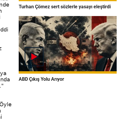
emde
Turhan Çömez sert sözlerle yasayı eleştirdi
n
i
iddi
z
eya
ABD Çıkış Yolu Arıyor
ında
."
 Öyle
n
i