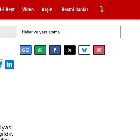
⤵
l-i Beyt
Video
Arşiv
Resmi İlanlar
iyasi
ildir.