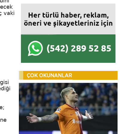
dini
lecek
ç vaki
gisi
diği
e;
ine