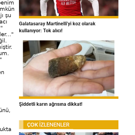
 benim
mümkün
jı şu
acı
Galatasaray Martinelli'yi koz olarak
?"
kullanıyor: Tok alıcı!
er..."
il.
ştir.
rum.
"
en
Şiddetli karın ağrısına dikkat!
ünü,
lukta