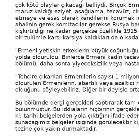
çok kötü olaylar çıkacağı belliydi. Birçok Er
maruz kaldığı eziyet, aşağılama, tecavüz, ci
etmeye ve esas olarak kendilerini korumak i
ahalinin gerek komitacılar gerekse Rusya baş
kışkırtıldığı ne kadar gerçekse özellikle 1915
bir zulümle karşı karşıya kaldıkları da o kada
"Ermeni yetişkin erkeklerin büyük çoğunluğ
yolda öldürüldü. Binlerce Ermeni kadın tecav
bölümü, daha sonra yiyeceksizlik veya hasta
"Tehcire çıkarılan Ermenilerin sayısı 1 milyon
öldürülen Ermenilerin, abartılı veya azaltıcı
olduğunu söyleyebiliriz. Diğer bir deyişle or
Bu bölümde dergi gerçekleri saptırarak tam d
bulunmuştur. Bu iddiaların hiçbirinin gerçekl
ki; tarihi belgelerden yola çıktığını ifade ed
sunacağımız belgeler ışığında görülecektir ki
tezine çok yakın durmaktadır.