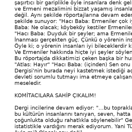
şaşırtıcı bir gariplikle öyle insanlara denk 
ve Ermeni mezalimini bizzat yaşamış insanla
değil. Aynı şekilde röportajlarına devam eden
şekilde sunuyor: "Hacı Baba: Ermeniler çok iy
Baba: Ne olacak; köybeköy kestiler Ermeniler
"Hacı Baba: Duyduk bir şeyler; ama Ermeniler i
İnanması gerçekten güç. Çünkü o yörenin ins
Öyle ki; o yörenin insanları iyi bileceklerdir
Ve Ermeniler hakkında hiçte iyi şeyler söyle
Bu röportajda dikkatimizi çeken başka bir hu
"Atlas: Hayır" "Hacı Baba: (içinden) Sen onu
Dergisi'nin burada neyi kastetmek istediği aç
devleti sorumlu tutmayı ima etmeye çalışan d
meseledir.
KOMİTACILARA SAHİP ÇIKALIM!
Dergi incilerine devam ediyor: "...bu topra
bu kültürün insanlarını tanıyan, seven, hatt
çoğunlukta olduğu rahatlıkla söylenebilir" G
istatistikle vardığını merak ediyorum. Yani 