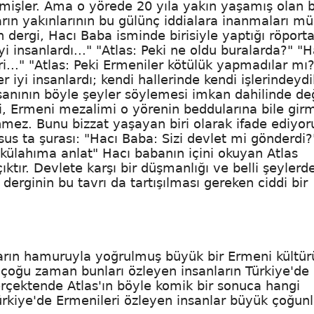
gelmişler. Ama o yörede 20 yıla yakın yaşamış olan
rın yakınlarının bu gülünç iddialara inanmaları 
 dergi, Hacı Baba isminde birisiyle yaptığı röporta
i insanlardı..." "Atlas: Peki ne oldu buralarda?" "H
i..." "Atlas: Peki Ermeniler kötülük yapmadılar mı
yi insanlardı; kendi hallerinde kendi işlerindeydil
anının böyle şeyler söylemesi imkan dahilinde değ
 ki, Ermeni mezalimi o yörenin beddularına bile girmi
nmez. Bunu bizzat yaşayan biri olarak ifade ediyo
sus ta şurası: "Hacı Baba: Sizi devlet mi gönderdi?
 külahıma anlat" Hacı babanın içini okuyan Atlas
ıktır. Devlete karşı bir düşmanlığı ve belli şeylerd
erginin bu tavrı da tartışılması gereken ciddi bir
kların hamuruyla yoğrulmuş büyük bir Ermeni kültür
a çoğu zaman bunları özleyen insanların Türkiye'de
erçektende Atlas'ın böyle komik bir sonuca hangi
Türkiye'de Ermenileri özleyen insanlar büyük çoğun