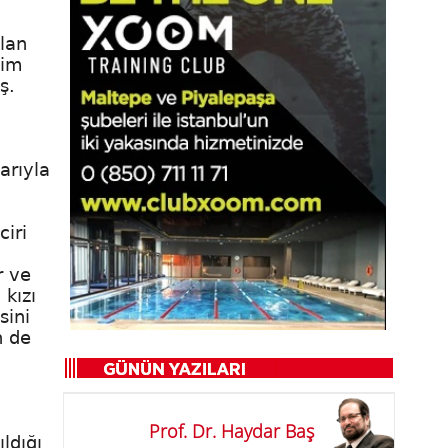
lan
zim
ş.
arıyla
iri
r ve
kızı
sini
n de
Prof. Dr. Haydar Baş
ldığı