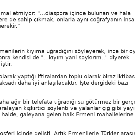
al etmiyor: "...diaspora içinde bulunan ve hala
ere de sahip çıkmak, onlarla aynı coğrafyanın insa
erekir."
enilerin kıyıma uğradığını söyleyerek, ince bir o
ra kendisi de "...kıyım yani soykırım.." diyerek
ştir.
larak yaptığı iftiralardan toplu olarak biraz iktibas
sadı daha iyi anlaşılacaktır. İşte dergideki bazı
ha ağır bir telefata uğradığı su götürmez bir gerçe
layan kışkırtıcı söylenti ve yalanlar çığ gibi yayı
halde, galeyana gelen halk Ermeni mahallelerine
feri içinde gelişti. Artık Ermenilerle Türkler aras