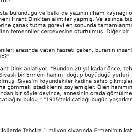
r mı?
sta bulunduğu ve belki de yazının ilham kaynağı o
ni Hrant Dink'ten alıntılar yapmış. Ve aslında bi
plerine çanak tutma görevi en sonunda tamamlanmı
ilen temenniler çerçevesine oturtulmuş. Diğer bir
nileri arasında vatan hasreti çeken, buranın insanl
iz?"
nt Dink anlatıyor, "Bundan 20 yıl kadar önce, tehc
Sivaslı bir Ermeni hanım, doğup büyüdüğü yerleri
müş. Sivas'ın köyündekiler kadına sahip çıkmışla
na gömmek istediklerini söylemişler. Ölen hanımın 
ından bir şöyle deyince, annesinin orada gömülme
çatlağını buldu." "1915'teki çatlağı bugün yaşarke
bilgilerde Tehcire 1 milyon civarında Ermeni'nin katı