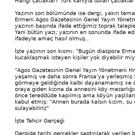
Hangi çatlaklar? Türk kanıyla dolan çatlakla
Yazının son bölümünde ise dergi, yakın tema
Ermeni Agos Gazetesinin Genel Yayın Yönetme
yazının başında ifade ettiğimiz toprak tale
Yani bütün yazı; yazının en sonunda ifade ed
ifadeyle amaç hasıl olmuş..
İşte yazının son kısmı: "Bugün diaspora Erme
kucaklaşmak isteyen kişiler yok diyebilir miy
"Agos Gazetesinin Genel Yayın Yönetmeni Hra
yaşamış ve daha sonra Fransa'ya yerleşmiş 
görmeye geldiğinde kalbi dayanamamış ve öl
oraya giden kızına da annesini köy mezarlığı
önce tereddüde kapılmış ama köyün yaşlılar
kabul etmiş: "Annen burada kalsın kızım, su 
sulayabiliriz"
İşte Tehcir Gerçeği
Dergide tarihi gerçekler saptırılarak verilen 