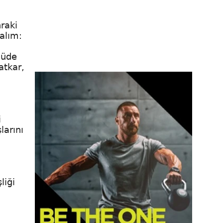
nraki
alım:
çüde
atkar,
i
larını
liği