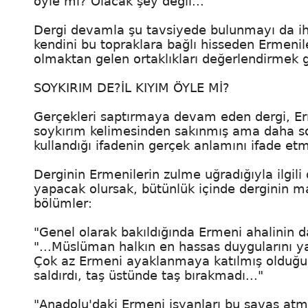
öyle mi? Olacak şey değil...
Dergi devamla şu tavsiyede bulunmayı da ihm
kendini bu topraklara bağlı hisseden Ermenil
olmaktan gelen ortaklıkları değerlendirmek g
SOYKIRIM DE?İL KIYIM ÖYLE Mİ?
Gerçekleri saptırmaya devam eden dergi, Erm
soykırım kelimesinden sakınmış ama daha son
kullandığı ifadenin gerçek anlamını ifade etmi
Derginin Ermenilerin zulme uğradığıyla ilgili o
yapacak olursak, bütünlük içinde derginin mak
bölümler:
"Genel olarak bakıldığında Ermeni ahalinin da
"...Müslüman halkın en hassas duygularını yara
Çok az Ermeni ayaklanmaya katılmış olduğu 
saldırdı, taş üstünde taş bırakmadı..."
"Anadolu'daki Ermeni isyanları bu savaş atmos