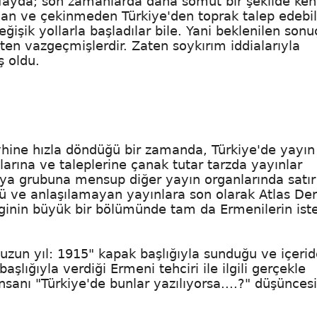
 fayda; son zamanlarda daha somut bir şekilde ken
dan ve çekinmeden Türkiye'den toprak talep edebi
eğişik yollarla başladılar bile. Yani beklenilen sonu
ten vazgeçmişlerdir. Zaten soykırım iddialarıyla
ş oldu.
yhine hızla döndüğü bir zamanda, Türkiye'de yayın
larına ve taleplerine çanak tutar tarzda yayınlar
dya grubuna mensup diğer yayın organlarında satır
 ve anlaşılamayan yayınlara son olarak Atlas Der
erginin büyük bir bölümünde tam da Ermenilerin iste
 uzun yıl: 1915" kapak başlığıyla sunduğu ve içerid
 başlığıyla verdiği Ermeni tehciri ile ilgili gerçekle
nsanı "Türkiye'de bunlar yazılıyorsa....?" düşünces