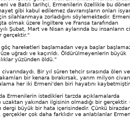
meni ve Batılı tarihçi, Ermenilerin özellikle bu dön
nayet gibi kabul edilemez davranışların onları isya
çin silahlanmaya zorladığını söylemektedir. Ermen
ta olmak üzere İngiltere ve Fransa tarafından
 yılı Şubat, Mart ve Nisan aylarında bu insanların c
r gerçektir."
u göç hareketleri başlamadan veya başlar başlama
üze uğradı ve kaçırıldı. Öldürülmeyenlerin büyük
lıklar yüzünden öldü."
 civarındaydı. Bir yıl süren tehcir sırasında ölen v
 rakamları bir kenara bırakırsak, yarım milyon civar
talama her iki Ermeni'den biri hayatını kaybetmiştir
a Ermenilerin istedikleri tarzda açıklamalarda
e uzaktan yakından ilgisinin olmadığı bir gerçektir.
en dergi büyük bir hata içerisindedir. Çünkü birazda
, gerçekler çok daha farklıdır ve anlatılanlar Ermen