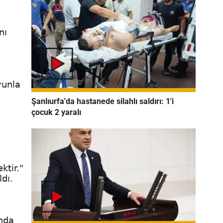
nı
yunla
Şanlıurfa'da hastanede silahlı saldırı: 1'i
çocuk 2 yaralı
ktir."
ldı.
ında