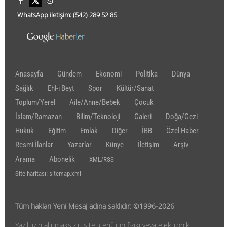
WhatsApp iletişim:
(542)
289 52 85
Anasayfa
Gündem
Ekonomi
Politika
Dünya
Sağlık
Ehl-i Beyt
Spor
Kültür/Sanat
Toplum/Yerel
Aile/Anne/Bebek
Çocuk
İslam/Ramazan
Bilim/Teknoloji
Galeri
Doğa/Gezi
Hukuk
Eğitim
Emlak
Diğer
İBB
Özel Haber
Resmi İlanlar
Yazarlar
Künye
İletişim
Arşiv
Arama
Abonelik
XML/RSS
Site haritası: sitemap.xml
Tüm hakları Yeni Mesaj adına saklıdır: ©1996-2026
Yazılı izin alınmaksızın site içeriğinin fiziki veya elektronik