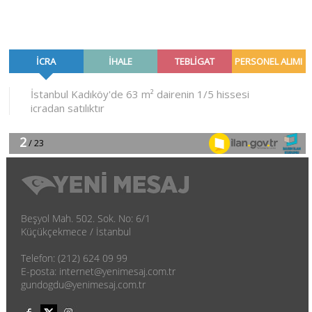
Beşyol Mah. 502. Sok. No: 6/1
Küçükçekmece / İstanbul
Telefon: (212) 624 09 99
E-posta: internet@yenimesaj.com.tr
gundogdu@yenimesaj.com.tr