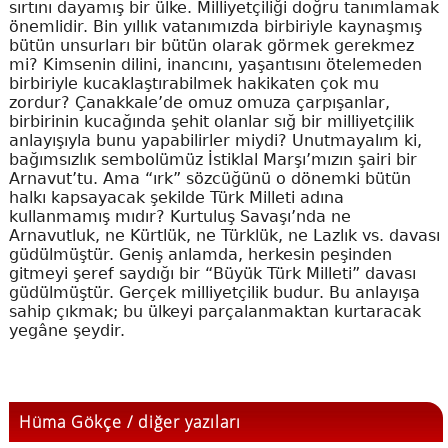
sırtını dayamış bir ülke. Milliyetçiliği doğru tanımlamak
önemlidir. Bin yıllık vatanımızda birbiriyle kaynaşmış
bütün unsurları bir bütün olarak görmek gerekmez
mi? Kimsenin dilini, inancını, yaşantısını ötelemeden
birbiriyle kucaklaştırabilmek hakikaten çok mu
zordur? Çanakkale’de omuz omuza çarpışanlar,
birbirinin kucağında şehit olanlar sığ bir milliyetçilik
anlayışıyla bunu yapabilirler miydi? Unutmayalım ki,
bağımsızlık sembolümüz İstiklal Marşı’mızın şairi bir
Arnavut’tu. Ama “ırk” sözcüğünü o dönemki bütün
halkı kapsayacak şekilde Türk Milleti adına
kullanmamış mıdır? Kurtuluş Savaşı’nda ne
Arnavutluk, ne Kürtlük, ne Türklük, ne Lazlık vs. davası
güdülmüştür. Geniş anlamda, herkesin peşinden
gitmeyi şeref saydığı bir “Büyük Türk Milleti” davası
güdülmüştür. Gerçek milliyetçilik budur. Bu anlayışa
sahip çıkmak; bu ülkeyi parçalanmaktan kurtaracak
yegâne şeydir.
Hüma Gökçe / diğer yazıları