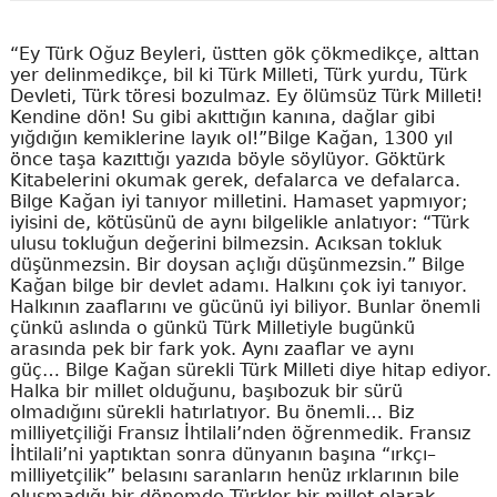
“Ey Türk Oğuz Beyleri, üstten gök çökmedikçe, alttan
yer delinmedikçe, bil ki Türk Milleti, Türk yurdu, Türk
Devleti, Türk töresi bozulmaz. Ey ölümsüz Türk Milleti!
Kendine dön! Su gibi akıttığın kanına, dağlar gibi
yığdığın kemiklerine layık ol!”Bilge Kağan, 1300 yıl
önce taşa kazıttığı yazıda böyle söylüyor. Göktürk
Kitabelerini okumak gerek, defalarca ve defalarca.
Bilge Kağan iyi tanıyor milletini. Hamaset yapmıyor;
iyisini de, kötüsünü de aynı bilgelikle anlatıyor: “Türk
ulusu tokluğun değerini bilmezsin. Acıksan tokluk
düşünmezsin. Bir doysan açlığı düşünmezsin.” Bilge
Kağan bilge bir devlet adamı. Halkını çok iyi tanıyor.
Halkının zaaflarını ve gücünü iyi biliyor. Bunlar önemli
çünkü aslında o günkü Türk Milletiyle bugünkü
arasında pek bir fark yok. Aynı zaaflar ve aynı
güç… Bilge Kağan sürekli Türk Milleti diye hitap ediyor.
Halka bir millet olduğunu, başıbozuk bir sürü
olmadığını sürekli hatırlatıyor. Bu önemli… Biz
milliyetçiliği Fransız İhtilali’nden öğrenmedik. Fransız
İhtilali’ni yaptıktan sonra dünyanın başına “ırkçı–
milliyetçilik” belasını saranların henüz ırklarının bile
oluşmadığı bir dönemde Türkler bir millet olarak,