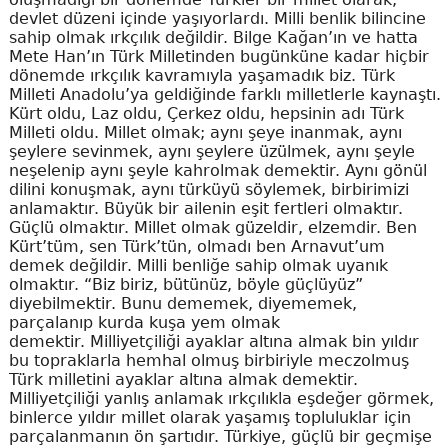
devlet düzeni içinde yaşıyorlardı. Milli benlik bilincine
sahip olmak ırkçılık değildir. Bilge Kağan’ın ve hatta
Mete Han’ın Türk Milletinden bugünküne kadar hiçbir
dönemde ırkçılık kavramıyla yaşamadık biz. Türk
Milleti Anadolu’ya geldiğinde farklı milletlerle kaynaştı.
Kürt oldu, Laz oldu, Çerkez oldu, hepsinin adı Türk
Milleti oldu. Millet olmak; aynı şeye inanmak, aynı
şeylere sevinmek, aynı şeylere üzülmek, aynı şeyle
neşelenip aynı şeyle kahrolmak demektir. Aynı gönül
dilini konuşmak, aynı türküyü söylemek, birbirimizi
anlamaktır. Büyük bir ailenin eşit fertleri olmaktır.
Güçlü olmaktır. Millet olmak güzeldir, elzemdir. Ben
Kürt’tüm, sen Türk’tün, olmadı ben Arnavut’um
demek değildir. Milli benliğe sahip olmak uyanık
olmaktır. “Biz biriz, bütünüz, böyle güçlüyüz”
diyebilmektir. Bunu dememek, diyememek,
parçalanıp kurda kuşa yem olmak
demektir. Milliyetçiliği ayaklar altına almak bin yıldır
bu topraklarla hemhal olmuş birbiriyle meczolmuş
Türk milletini ayaklar altına almak demektir.
Milliyetçiliği yanlış anlamak ırkçılıkla eşdeğer görmek,
binlerce yıldır millet olarak yaşamış topluluklar için
parçalanmanın ön şartıdır. Türkiye, güçlü bir geçmişe