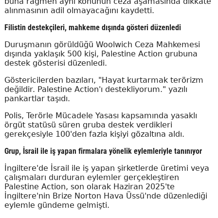
buna rağmen aynı konunun ceza aşamasında dikkate
alınmasının adil olmayacağını kaydetti.
Filistin destekçileri, mahkeme dışında gösteri düzenledi
Duruşmanın görüldüğü Woolwich Ceza Mahkemesi
dışında yaklaşık 500 kişi, Palestine Action grubuna
destek gösterisi düzenledi.
Göstericilerden bazıları, "Hayat kurtarmak terörizm
değildir. Palestine Action'ı destekliyorum." yazılı
pankartlar taşıdı.
Polis, Terörle Mücadele Yasası kapsamında yasaklı
örgüt statüsü süren gruba destek verdikleri
gerekçesiyle 100'den fazla kişiyi gözaltına aldı.
Grup, İsrail ile iş yapan firmalara yönelik eylemleriyle tanınıyor
İngiltere'de İsrail ile iş yapan şirketlerde üretimi veya
çalışmaları durduran eylemler gerçekleştiren
Palestine Action, son olarak Haziran 2025'te
İngiltere'nin Brize Norton Hava Üssü'nde düzenlediği
eylemle gündeme gelmişti.