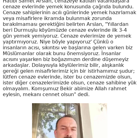
Hatibi Samet Arslan, cenazeye katılan vatandaşlara
cenaze evlerinde yemek konusunda çağrıda bulundu.
Cenaze sahiplerinin acılı günlerinde yemek hazırlamak
veya misafirlere ikramda bulunmak zorunda
bırakılmaması gerektiğini belirten Arslan, "Yıllardan
beri Durmuşlu köyümüzde cenaze evlerinde ilk 3-4
gün yemek yemiyoruz. Cenaze evlerimize de yemek
yaptırmıyoruz. Niye böyle yapıyoruz' Çünkü o
insanların acısı, sıkıntısı ve başlarına gelen varken biz
Müslümanlar olarak bunu önemsiyoruz. İnsanlar
acısını yaşarken biz boğazımızın derdine düşemeyiz
arkadaşlar. Dolayısıyla köylülerimiz bilir, alışkanlık
gereği gelen misafirlerimiz için bir istirhamımız şudur;
lütfen cenaze evlerinde, ister bu cenazemizde olsun,
ister diğer cenazelerimizde olsun, cenaze sahibine yük
olmayalım. Komşumuz Bekir abimize Allah rahmet
eylesin, mekanı cennet olsun" dedi.