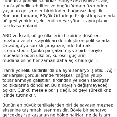
Lübnan'a yönelik saldırılar, Suriye'deki istikrarsızlık,
İran'a yönelik tehditler ve bugün Yemen üzerinden
yaşanan gelişmeler birbirinden bağımsız değildir.
Bunların tamamı, Büyük Ortadoğu Projesi kapsamında
bölgeyi yeniden şekillendirmeye yönelik aynı planın
farklı aşamalarıdır.
ABD ve İsrail, bölge ülkelerini birbirine düşüren,
mezhep ve etnik ayrılıkları derinleştiren politikalarla
Ortadoğu'yu sürekli çatışma içinde tutmak
istemektedir. Çünkü parçalanmış ve birbirleriyle
mücadele eden ülkeler, küresel güçlerin
müdahalesine her zaman daha açık hale gelir.
İran'a yönelik saldırılarda da aynı senaryo işletildi. Ağır
bir karşılık gördüklerinde "ateşkes" çağrısı yapıp
toparlanmaya çalıştılar; ardından yeniden saldırgan
politikalarına döndüler. Bu anlayışın değişmeyeceği
açıktır. Çünkü mesele barış değil, bölgeyi sürekli kriz
içinde tutmaktır.
Bugün en büyük tehlikelerden biri de savaşın mezhep
eksenine taşınmak istenmesidir. Böyle bir senaryo
gerçekleşirse kazanan ne bölge halkları ne de İslam