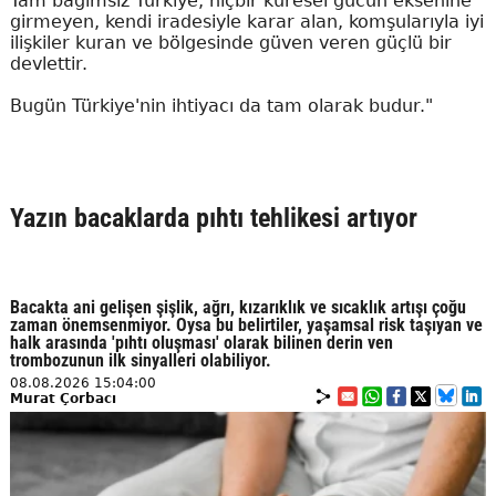
Tam bağımsız Türkiye; hiçbir küresel gücün eksenine
girmeyen, kendi iradesiyle karar alan, komşularıyla iyi
ilişkiler kuran ve bölgesinde güven veren güçlü bir
devlettir.
Bugün Türkiye'nin ihtiyacı da tam olarak budur."
Yazın bacaklarda pıhtı tehlikesi artıyor
Bacakta ani gelişen şişlik, ağrı, kızarıklık ve sıcaklık artışı çoğu
zaman önemsenmiyor. Oysa bu belirtiler, yaşamsal risk taşıyan ve
halk arasında 'pıhtı oluşması' olarak bilinen derin ven
trombozunun ilk sinyalleri olabiliyor.
08.08.2026 15:04:00
Murat Çorbacı