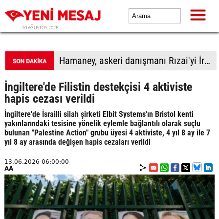
10 AĞUSTOS 2026
Hamaney, askeri danışmanı Rızai'yi İran Ulusal Güvenlik Yüksek Konseyi Genel Sekreteri olarak görevlendirdi
İngiltere'de Filistin destekçisi 4 aktiviste
hapis cezası verildi
İngiltere'de İsrailli silah şirketi Elbit Systems'ın Bristol kenti
yakınlarındaki tesisine yönelik eylemle bağlantılı olarak suçlu
bulunan "Palestine Action" grubu üyesi 4 aktiviste, 4 yıl 8 ay ile 7
yıl 8 ay arasında değişen hapis cezaları verildi
13.06.2026 06:00:00
AA