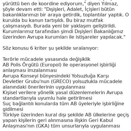
yürüttü ben de koordine ediyorum," diyen Yılmaz,
şöyle devam etti: "Dışişleri, Adalet, İçişleri bütün
bakanlıklarımızı bir araya getirdik, toplantılar yaptık. O
kurulda bu kanun tartışıldı. Bu biraz mutfak
çalışmasıydı. Burada yeni bir yaklaşım geliştirildi.
Kurumlarımız tarafından şimdi Dışişleri Bakanlığımız
üzerinden Avrupa kurumları ile istişareler yapılacak."
Söz konusu 6 kriter şu şekilde sıralanıyor:
Terörle mücadele yasasında değişiklik
AB Polis Örgütü (Europol) ile operasyonel işbirliği
anlaşması imzalanması
Avrupa Konseyi bünyesindeki Yolsuzluğa Karşı
Devletler Grubu'nun (GRECO) yolsuzlukla mücadele
alanındaki önerilerinin uygulanması
Kişisel verilere yönelik yasal düzenlemelerin Avrupa
standartlarıyla uyumlu hale getirilmesi
Suç bağlantılı konularda tüm AB üyeleriyle işbirliğine
gidilmesi
Türkiye üzerinden kural dışı şekilde AB ülkelerine geçiş
yapan kişilerin geri alınmasına ilişkin Geri Kabul
Anlaşması'nın (GKA) tüm unsurlarıyla uygulanması