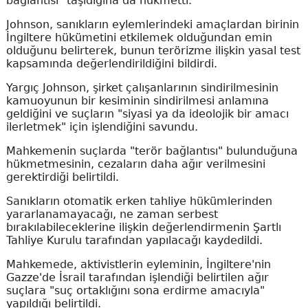
bağlantısı" taşıdığına da hükmetti.
Johnson, sanıkların eylemlerindeki amaçlardan birinin
İngiltere hükümetini etkilemek olduğundan emin
olduğunu belirterek, bunun terörizme ilişkin yasal test
kapsamında değerlendirildiğini bildirdi.
Yargıç Johnson, şirket çalışanlarının sindirilmesinin
kamuoyunun bir kesiminin sindirilmesi anlamına
geldiğini ve suçların "siyasi ya da ideolojik bir amacı
ilerletmek" için işlendiğini savundu.
Mahkemenin suçlarda "terör bağlantısı" bulunduğuna
hükmetmesinin, cezaların daha ağır verilmesini
gerektirdiği belirtildi.
Sanıkların otomatik erken tahliye hükümlerinden
yararlanamayacağı, ne zaman serbest
bırakılabileceklerine ilişkin değerlendirmenin Şartlı
Tahliye Kurulu tarafından yapılacağı kaydedildi.
Mahkemede, aktivistlerin eyleminin, İngiltere'nin
Gazze'de İsrail tarafından işlendiği belirtilen ağır
suçlara "suç ortaklığını sona erdirme amacıyla"
yapıldığı belirtildi.