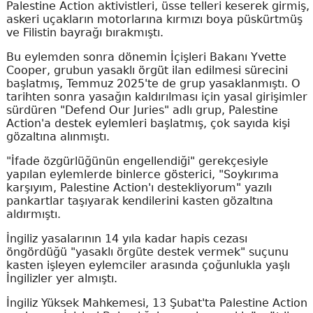
Palestine Action aktivistleri, üsse telleri keserek girmiş,
askeri uçakların motorlarına kırmızı boya püskürtmüş
ve Filistin bayrağı bırakmıştı.
Bu eylemden sonra dönemin İçişleri Bakanı Yvette
Cooper, grubun yasaklı örgüt ilan edilmesi sürecini
başlatmış, Temmuz 2025'te de grup yasaklanmıştı. O
tarihten sonra yasağın kaldırılması için yasal girişimler
sürdüren "Defend Our Juries" adlı grup, Palestine
Action'a destek eylemleri başlatmış, çok sayıda kişi
gözaltına alınmıştı.
"İfade özgürlüğünün engellendiği" gerekçesiyle
yapılan eylemlerde binlerce gösterici, "Soykırıma
karşıyım, Palestine Action'ı destekliyorum" yazılı
pankartlar taşıyarak kendilerini kasten gözaltına
aldırmıştı.
İngiliz yasalarının 14 yıla kadar hapis cezası
öngördüğü "yasaklı örgüte destek vermek" suçunu
kasten işleyen eylemciler arasında çoğunlukla yaşlı
İngilizler yer almıştı.
İngiliz Yüksek Mahkemesi, 13 Şubat'ta Palestine Action