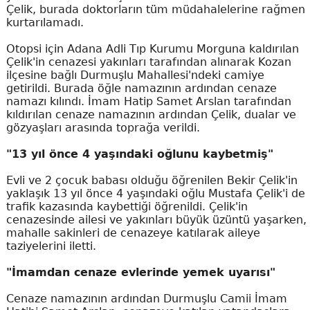
Çelik, burada doktorların tüm müdahalelerine rağmen
kurtarılamadı.
Otopsi için Adana Adli Tıp Kurumu Morguna kaldırılan
Çelik'in cenazesi yakınları tarafından alınarak Kozan
ilçesine bağlı Durmuşlu Mahallesi'ndeki camiye
getirildi. Burada öğle namazının ardından cenaze
namazı kılındı. İmam Hatip Samet Arslan tarafından
kıldırılan cenaze namazının ardından Çelik, dualar ve
gözyaşları arasında toprağa verildi.
"13 yıl önce 4 yaşındaki oğlunu kaybetmiş"
Evli ve 2 çocuk babası olduğu öğrenilen Bekir Çelik'in
yaklaşık 13 yıl önce 4 yaşındaki oğlu Mustafa Çelik'i de
trafik kazasında kaybettiği öğrenildi. Çelik'in
cenazesinde ailesi ve yakınları büyük üzüntü yaşarken,
mahalle sakinleri de cenazeye katılarak aileye
taziyelerini iletti.
"İmamdan cenaze evlerinde yemek uyarısı"
Cenaze namazının ardından Durmuşlu Camii İmam