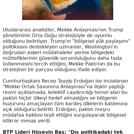
Uluslararası analistler, Mekke Anlaşması'nın Trump
yönetiminin Orta Doğu stratejisiyle de uyumlu
olduğunu belirtiyor. Trump'ın "bölgesel yük paylaşımı"
politikasını destekleyen uzmanlar, Washington'ın
doğrudan askeri müdahaleler yerine bölgedeki
müttefiklerinin güvenlik sorumluluğunu daha fazla
üstlenmesini tercih ettiğini, Mekke Paktı'nın da bu
stratejinin bir parçası olduğunu ifade ediyor.
Cumhurbaşkanı Recep Tayyip Erdoğan ise imzalanan
"Mekke Ortak Savunma Anlaşması"na ilişkin yaptığı
resmi açıklamada, kolektif caydırıcılığı temel alan bu
paktın hiçbir ülkeyi hedef almadığını ve bölgenin
huzurunu amaçlayan tüm kardeş ülkelerin katılımına
açık olduğunu belirtti. Erdoğan, paktın meşru
müdafaa hakkını teyit ettiğini vurgulayarak bölgesel
istikrar mesajı verdi.
BTP Lideri Hüseyin Baş: "Dış politikadaki tek