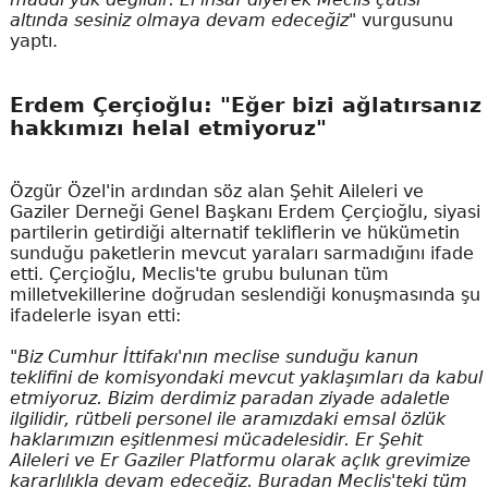
altında sesiniz olmaya devam edeceğiz"
vurgusunu
yaptı.
Erdem Çerçioğlu: "Eğer bizi ağlatırsanız
hakkımızı helal etmiyoruz"
Özgür Özel'in ardından söz alan Şehit Aileleri ve
Gaziler Derneği Genel Başkanı Erdem Çerçioğlu, siyasi
partilerin getirdiği alternatif tekliflerin ve hükümetin
sunduğu paketlerin mevcut yaraları sarmadığını ifade
etti. Çerçioğlu, Meclis'te grubu bulunan tüm
milletvekillerine doğrudan seslendiği konuşmasında şu
ifadelerle isyan etti:
"Biz Cumhur İttifakı'nın meclise sunduğu kanun
teklifini de komisyondaki mevcut yaklaşımları da kabul
etmiyoruz. Bizim derdimiz paradan ziyade adaletle
ilgilidir, rütbeli personel ile aramızdaki emsal özlük
haklarımızın eşitlenmesi mücadelesidir. Er Şehit
Aileleri ve Er Gaziler Platformu olarak açlık grevimize
kararlılıkla devam edeceğiz. Buradan Meclis'teki tüm