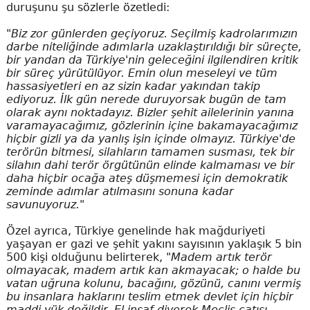
duruşunu şu sözlerle özetledi:
"Biz zor günlerden geçiyoruz. Seçilmiş kadrolarımızın
darbe niteliğinde adımlarla uzaklaştırıldığı bir süreçte,
bir yandan da Türkiye'nin geleceğini ilgilendiren kritik
bir süreç yürütülüyor. Emin olun meseleyi ve tüm
hassasiyetleri en az sizin kadar yakından takip
ediyoruz. İlk gün nerede duruyorsak bugün de tam
olarak aynı noktadayız. Bizler şehit ailelerinin yanına
varamayacağımız, gözlerinin içine bakamayacağımız
hiçbir gizli ya da yanlış işin içinde olmayız. Türkiye'de
terörün bitmesi, silahların tamamen susması, tek bir
silahın dahi terör örgütünün elinde kalmaması ve bir
daha hiçbir ocağa ateş düşmemesi için demokratik
zeminde adımlar atılmasını sonuna kadar
savunuyoruz."
Özel ayrıca, Türkiye genelinde hak mağduriyeti
yaşayan er gazi ve şehit yakını sayısının yaklaşık 5 bin
500 kişi olduğunu belirterek,
"Madem artık terör
olmayacak, madem artık kan akmayacak; o halde bu
vatan uğruna kolunu, bacağını, gözünü, canını vermiş
bu insanlara haklarını teslim etmek devlet için hiçbir
maddi yük değildir. El insaf diyerek Meclis çatısı