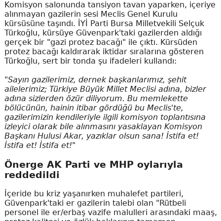
Komisyon salonunda tansiyon tavan yaparken, içeriye
alınmayan gazilerin sesi Meclis Genel Kurulu
kürsüsüne taşındı. İYİ Parti Bursa Milletvekili Selçuk
Türkoğlu, kürsüye Güvenpark'taki gazilerden aldığı
gerçek bir "gazi protez bacağı" ile çıktı. Kürsüden
protez bacağı kaldırarak iktidar sıralarına gösteren
Türkoğlu, sert bir tonda şu ifadeleri kullandı:
"Sayın gazilerimiz, dernek başkanlarımız, şehit
ailelerimiz; Türkiye Büyük Millet Meclisi adına, bizler
adına sizlerden özür diliyorum. Bu memlekette
bölücünün, hainin itibar gördüğü bu Meclis'te,
gazilerimizin kendileriyle ilgili komisyon toplantısına
izleyici olarak bile alınmasını yasaklayan Komisyon
Başkanı Hulusi Akar, yazıklar olsun sana! İstifa et!
İstifa et! İstifa et!"
Önerge AK Parti ve MHP oylarıyla
reddedildi
İçeride bu kriz yaşanırken muhalefet partileri,
Güvenpark'taki er gazilerin talebi olan "Rütbeli
personel ile er/erbaş vazife malulleri arasındaki maaş,