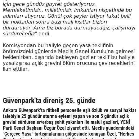
için gece gündüz gayret gösteriyoruz.
Memleketimizin, milletimizin imkanları nispetinde bu
adımları atıyoruz. Gönül çok şeyler istiyor fakat belli
bir noktadan sonra bazı mali kısıtlar bizleri
durduruyor. Ama biz burada durmayacağız, çalışmayı
sürdüreceğiz"
dedi.
Komisyondan bu haliyle geçen yasa teklifinin
önümüzdeki günlerde Meclis Genel Kurulu'na gelmesi
beklenirken, dışarıda bekleyen gaziler teklif bu haliyle
yasalaşırsa açlık grevini ölüm orucuna çevireceklerini
ilan ettiler.
Güvenpark'ta direniş 25. günde
Ankara Güvenpark'ta rütbeli personelle eşit özlük ve sosyal haklar
talebiyle 25 gündür oturma eylemi yapan ve son 5 gündür açlık
grevini sürdüren er/erbaş şehit yakınları ile malul gazileri, YENİ
Parti Genel Başkanı Özgür Özel ziyaret etti. Meclis gündemindeki
"Çerçeve Yasa" tartışmalarının gölgesinde konuşan Özel, "Herkes