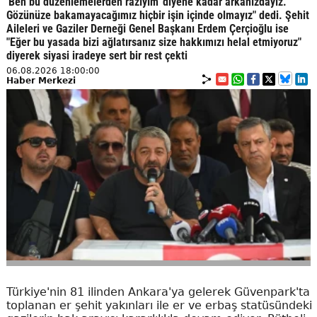
'Ben bu düzenlemelerden razıyım' diyene kadar arkanızdayız.
Gözünüze bakamayacağımız hiçbir işin içinde olmayız" dedi. Şehit
Aileleri ve Gaziler Derneği Genel Başkanı Erdem Çerçioğlu ise
"Eğer bu yasada bizi ağlatırsanız size hakkımızı helal etmiyoruz"
diyerek siyasi iradeye sert bir rest çekti
06.08.2026 18:00:00
Haber Merkezi
Türkiye'nin 81 ilinden Ankara'ya gelerek Güvenpark'ta
toplanan er şehit yakınları ile er ve erbaş statüsündeki