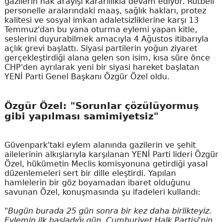
gazilerin hak arayışı kararlılıkla devam ediyor. Rütbeli
personelle aralarındaki maaş, sağlık hakları, protez
kalitesi ve sosyal imkan adaletsizliklerine karşı 13
Temmuz'dan bu yana oturma eylemi yapan kitle,
seslerini duyurabilmek amacıyla 4 Ağustos itibarıyla
açlık grevi başlattı. Siyasi partilerin yoğun ziyaret
gerçekleştirdiği alana gelen son isim, kısa süre önce
CHP'den ayrılarak yeni bir siyasi hareket başlatan
YENİ Parti Genel Başkanı Özgür Özel oldu.
Özgür Özel: "Sorunlar çözülüyormuş
gibi yapılması samimiyetsiz"
Güvenpark'taki eylem alanında gazilerin ve şehit
ailelerinin alkışlarıyla karşılanan YENİ Parti lideri Özgür
Özel, hükümetin Meclis komisyonuna getirdiği yasal
düzenlemeleri sert bir dille eleştirdi. Yapılan
hamlelerin bir göz boyamadan ibaret olduğunu
savunan Özel, konuşmasında şu ifadeleri kullandı:
"Bugün burada 25 gün sonra bir kez daha birlikteyiz.
Eylemin ilk başladığı gün, Cumhuriyet Halk Partisi'nin