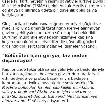
üzere İYİ Parti heyetinin resmi davetiyle Türkiye Büyük
Millet Meclisi'ne (TBMM) geldi. Ancak Meclis dikmen ve
çankaya kapılarında adeta bir güvenlik ablukasıyla
karşılaştılar.
Giriş kartları basılmasına rağmen emniyet güçleri ve
meclis koruma amirliği tarafından içeriye alınmayan
gazi ve şehit yakınları, uzun süre kapıda bekletildi.
Duruma müdahale etmek için nizamiye kapısına
koşan muhalefet milletvekilleri ile güvenlik güçleri
arasında çok sert tartışmalar ve itişmeler yaşandı.
"Bölücüler içeri giriyor, biz neden
dışarıdayız?"
Kapı önünde tekerlekli sandalyeleriyle ve bastonlarıyla
barikatın açılmasını bekleyen gaziler duruma feryat
etti. Sedyede ve protez bacaklarıyla bekleyen
kahramanlar, kolluk kuvvetlerine seslenerek,
"Bu
Meclis'e bölücüler, hainler, sabıkalılar elini kolunu
sallayarak giriyor! Biz bu vatan için uzuvlarımızı
bıraktık, terörist değiliz! Bizi kendi Meclisimize niye
almıyorsunuz?"
sözleriyle isyan etti.