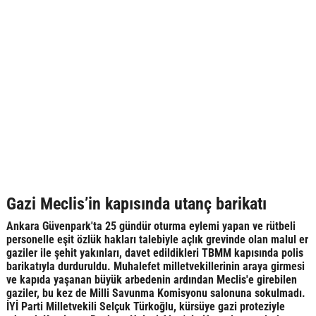
Gazi Meclis’in kapısında utanç barikatı
Ankara Güvenpark'ta 25 gündür oturma eylemi yapan ve rütbeli
personelle eşit özlük hakları talebiyle açlık grevinde olan malul er
gaziler ile şehit yakınları, davet edildikleri TBMM kapısında polis
barikatıyla durduruldu. Muhalefet milletvekillerinin araya girmesi
ve kapıda yaşanan büyük arbedenin ardından Meclis'e girebilen
gaziler, bu kez de Milli Savunma Komisyonu salonuna sokulmadı.
İYİ Parti Milletvekili Selçuk Türkoğlu, kürsüye gazi proteziyle