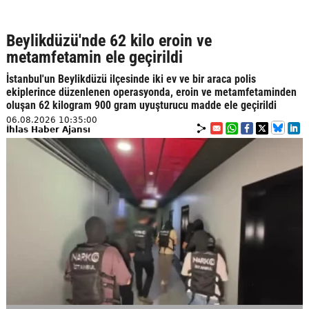
Beylikdüzü'nde 62 kilo eroin ve
metamfetamin ele geçirildi
İstanbul'un Beylikdüzü ilçesinde iki ev ve bir araca polis
ekiplerince düzenlenen operasyonda, eroin ve metamfetaminden
oluşan 62 kilogram 900 gram uyuşturucu madde ele geçirildi
06.08.2026 10:35:00
İhlas Haber Ajansı