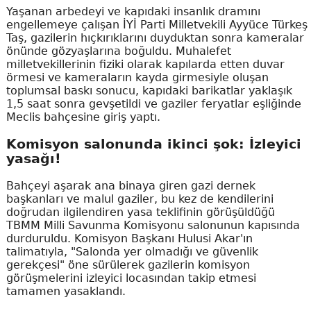
Yaşanan arbedeyi ve kapıdaki insanlık dramını
engellemeye çalışan İYİ Parti Milletvekili Ayyüce Türkeş
Taş, gazilerin hıçkırıklarını duyduktan sonra kameralar
önünde gözyaşlarına boğuldu. Muhalefet
milletvekillerinin fiziki olarak kapılarda etten duvar
örmesi ve kameraların kayda girmesiyle oluşan
toplumsal baskı sonucu, kapıdaki barikatlar yaklaşık
1,5 saat sonra gevşetildi ve gaziler feryatlar eşliğinde
Meclis bahçesine giriş yaptı.
Komisyon salonunda ikinci şok: İzleyici
yasağı!
Bahçeyi aşarak ana binaya giren gazi dernek
başkanları ve malul gaziler, bu kez de kendilerini
doğrudan ilgilendiren yasa teklifinin görüşüldüğü
TBMM Milli Savunma Komisyonu salonunun kapısında
durduruldu. Komisyon Başkanı Hulusi Akar'ın
talimatıyla, "Salonda yer olmadığı ve güvenlik
gerekçesi" öne sürülerek gazilerin komisyon
görüşmelerini izleyici locasından takip etmesi
tamamen yasaklandı.