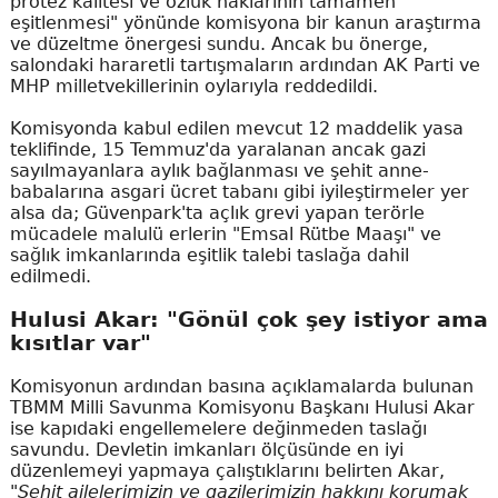
protez kalitesi ve özlük haklarının tamamen
eşitlenmesi" yönünde komisyona bir kanun araştırma
ve düzeltme önergesi sundu. Ancak bu önerge,
salondaki hararetli tartışmaların ardından AK Parti ve
MHP milletvekillerinin oylarıyla reddedildi.
Komisyonda kabul edilen mevcut 12 maddelik yasa
teklifinde, 15 Temmuz'da yaralanan ancak gazi
sayılmayanlara aylık bağlanması ve şehit anne-
babalarına asgari ücret tabanı gibi iyileştirmeler yer
alsa da; Güvenpark'ta açlık grevi yapan terörle
mücadele malulü erlerin "Emsal Rütbe Maaşı" ve
sağlık imkanlarında eşitlik talebi taslağa dahil
edilmedi.
Hulusi Akar: "Gönül çok şey istiyor ama
kısıtlar var"
Komisyonun ardından basına açıklamalarda bulunan
TBMM Milli Savunma Komisyonu Başkanı Hulusi Akar
ise kapıdaki engellemelere değinmeden taslağı
savundu. Devletin imkanları ölçüsünde en iyi
düzenlemeyi yapmaya çalıştıklarını belirten Akar,
"Şehit ailelerimizin ve gazilerimizin hakkını korumak