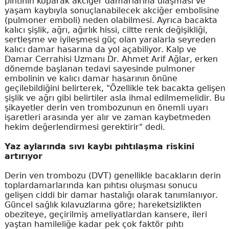
pıhtının koparak akciğer damarlarına ulaşması ve
yaşam kaybıyla sonuçlanabilecek akciğer embolisine
(pulmoner emboli) neden olabilmesi. Ayrıca bacakta
kalıcı şişlik, ağrı, ağırlık hissi, ciltte renk değişikliği,
sertleşme ve iyileşmesi güç olan yaralarla seyreden
kalıcı damar hasarına da yol açabiliyor. Kalp ve
Damar Cerrahisi Uzmanı Dr. Ahmet Arif Ağlar, erken
dönemde başlanan tedavi sayesinde pulmoner
embolinin ve kalıcı damar hasarının önüne
geçilebildiğini belirterek, "Özellikle tek bacakta gelişen
şişlik ve ağrı gibi belirtiler asla ihmal edilmemelidir. Bu
şikayetler derin ven trombozunun en önemli uyarı
işaretleri arasında yer alır ve zaman kaybetmeden
hekim değerlendirmesi gerektirir" dedi.
Yaz aylarında sıvı kaybı pıhtılaşma riskini
artırıyor
Derin ven trombozu (DVT) genellikle bacakların derin
toplardamarlarında kan pıhtısı oluşması sonucu
gelişen ciddi bir damar hastalığı olarak tanımlanıyor.
Güncel sağlık kılavuzlarına göre; hareketsizlikten
obeziteye, geçirilmiş ameliyatlardan kansere, ileri
yaştan hamileliğe kadar pek çok faktör pıhtı