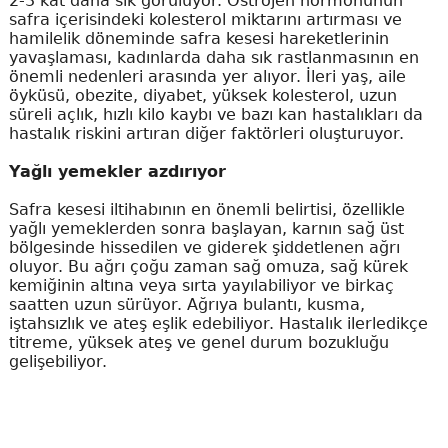
2-3 kat daha sık görülüyor. Östrojen hormonunun
safra içerisindeki kolesterol miktarını artırması ve
hamilelik döneminde safra kesesi hareketlerinin
yavaşlaması, kadınlarda daha sık rastlanmasının en
önemli nedenleri arasında yer alıyor. İleri yaş, aile
öyküsü, obezite, diyabet, yüksek kolesterol, uzun
süreli açlık, hızlı kilo kaybı ve bazı kan hastalıkları da
hastalık riskini artıran diğer faktörleri oluşturuyor.
Yağlı yemekler azdırıyor
Safra kesesi iltihabının en önemli belirtisi, özellikle
yağlı yemeklerden sonra başlayan, karnın sağ üst
bölgesinde hissedilen ve giderek şiddetlenen ağrı
oluyor. Bu ağrı çoğu zaman sağ omuza, sağ kürek
kemiğinin altına veya sırta yayılabiliyor ve birkaç
saatten uzun sürüyor. Ağrıya bulantı, kusma,
iştahsızlık ve ateş eşlik edebiliyor. Hastalık ilerledikçe
titreme, yüksek ateş ve genel durum bozukluğu
gelişebiliyor.