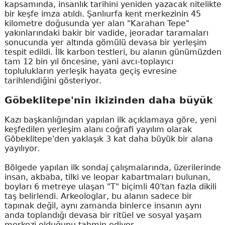
kapsamında, insanlık tarihini yeniden yazacak nitelikte
bir keşfe imza atıldı. Şanlıurfa kent merkezinin 45
kilometre doğusunda yer alan "Karahan Tepe"
yakınlarındaki bakir bir vadide, jeoradar taramaları
sonucunda yer altında gömülü devasa bir yerleşim
tespit edildi. İlk karbon testleri, bu alanın günümüzden
tam 12 bin yıl öncesine, yani avcı-toplayıcı
toplulukların yerleşik hayata geçiş evresine
tarihlendiğini gösteriyor.
Göbeklitepe'nin ikizinden daha büyük
Kazı başkanlığından yapılan ilk açıklamaya göre, yeni
keşfedilen yerleşim alanı coğrafi yayılım olarak
Göbeklitepe'den yaklaşık 3 kat daha büyük bir alana
yayılıyor.
Bölgede yapılan ilk sondaj çalışmalarında, üzerilerinde
insan, akbaba, tilki ve leopar kabartmaları bulunan,
boyları 6 metreye ulaşan "T" biçimli 40'tan fazla dikili
taş belirlendi. Arkeologlar, bu alanın sadece bir
tapınak değil, aynı zamanda binlerce insanın aynı
anda toplandığı devasa bir ritüel ve sosyal yaşam
merkezi olduğunu tahmin ediyor.