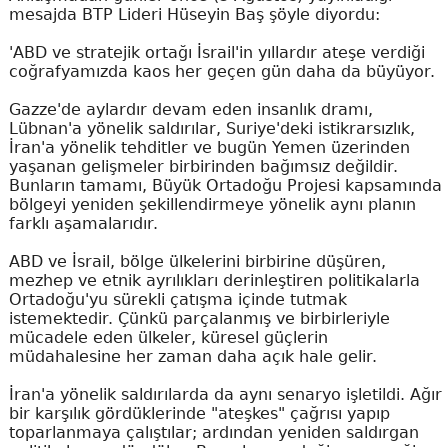
mesajda BTP Lideri Hüseyin Baş şöyle diyordu:
'ABD ve stratejik ortağı İsrail'in yıllardır ateşe verdiği
coğrafyamızda kaos her geçen gün daha da büyüyor.
Gazze'de aylardır devam eden insanlık dramı,
Lübnan'a yönelik saldırılar, Suriye'deki istikrarsızlık,
İran'a yönelik tehditler ve bugün Yemen üzerinden
yaşanan gelişmeler birbirinden bağımsız değildir.
Bunların tamamı, Büyük Ortadoğu Projesi kapsamında
bölgeyi yeniden şekillendirmeye yönelik aynı planın
farklı aşamalarıdır.
ABD ve İsrail, bölge ülkelerini birbirine düşüren,
mezhep ve etnik ayrılıkları derinleştiren politikalarla
Ortadoğu'yu sürekli çatışma içinde tutmak
istemektedir. Çünkü parçalanmış ve birbirleriyle
mücadele eden ülkeler, küresel güçlerin
müdahalesine her zaman daha açık hale gelir.
İran'a yönelik saldırılarda da aynı senaryo işletildi. Ağır
bir karşılık gördüklerinde "ateşkes" çağrısı yapıp
toparlanmaya çalıştılar; ardından yeniden saldırgan