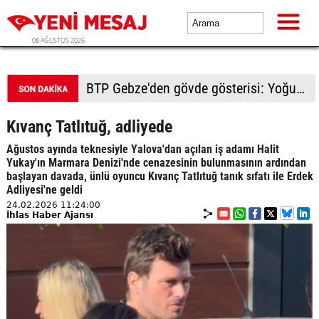
08 AĞUSTOS 2026
BTP Gebze'den gövde gösterisi: Yoğun katılımla yeni üyeler rozetlerini taktı
Kıvanç Tatlıtuğ, adliyede
Ağustos ayında teknesiyle Yalova'dan açılan iş adamı Halit
Yukay'ın Marmara Denizi'nde cenazesinin bulunmasının ardından
başlayan davada, ünlü oyuncu Kıvanç Tatlıtuğ tanık sıfatı ile Erdek
Adliyesi'ne geldi
24.02.2026 11:24:00
İhlas Haber Ajansı