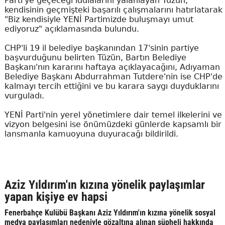
Parti'ye geçeceği iddialarını yalanlayan Tüzün,
kendisinin geçmişteki başarılı çalışmalarını hatırlatarak
"Biz kendisiyle YENİ Partimizde buluşmayı umut
ediyoruz" açıklamasında bulundu.
CHP'li 19 il belediye başkanından 17'sinin partiye
başvurduğunu belirten Tüzün, Bartın Belediye
Başkanı'nın kararını haftaya açıklayacağını, Adıyaman
Belediye Başkanı Abdurrahman Tutdere'nin ise CHP'de
kalmayı tercih ettiğini ve bu karara saygı duyduklarını
vurguladı.
YENİ Parti'nin yerel yönetimlere dair temel ilkelerini ve
vizyon belgesini ise önümüzdeki günlerde kapsamlı bir
lansmanla kamuoyuna duyuracağı bildirildi.
Aziz Yıldırım'ın kızına yönelik paylaşımlar
yapan kişiye ev hapsi
Fenerbahçe Kulübü Başkanı Aziz Yıldırım'ın kızına yönelik sosyal
medya paylaşımları nedeniyle gözaltına alınan şüpheli hakkında