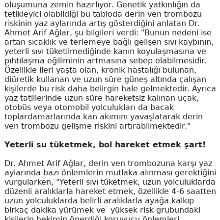
oluşumuna zemin hazırlıyor. Genetik yatkınlığın da
tetikleyici olabildiği bu tabloda derin ven trombozu
riskinin yaz aylarında artış gösterdiğini anlatan Dr.
Ahmet Arif Ağlar, şu bilgileri verdi: "Bunun nedeni ise
artan sıcaklık ve terlemeye bağlı gelişen sıvı kaybının,
yeterli sıvı tüketilmediğinde kanın koyulaşmasına ve
pıhtılaşma eğiliminin artmasına sebep olabilmesidir.
Özellikle ileri yaşta olan, kronik hastalığı bulunan,
diüretik kullanan ve uzun süre güneş altında çalışan
kişilerde bu risk daha belirgin hale gelmektedir. Ayrıca
yaz tatillerinde uzun süre hareketsiz kalınan uçak,
otobüs veya otomobil yolculukları da bacak
toplardamarlarında kan akımını yavaşlatarak derin
ven trombozu gelişme riskini artırabilmektedir."
Yeterli su tüketmek, bol hareket etmek şart!
Dr. Ahmet Arif Ağlar, derin ven trombozuna karşı yaz
aylarında bazı önlemlerin mutlaka alınması gerektiğini
vurgularken, "Yeterli sıvı tüketmek, uzun yolculuklarda
düzenli aralıklarla hareket etmek, özellikle 4-6 saatten
uzun yolculuklarda belirli aralıklarla ayağa kalkıp
birkaç dakika yürümek ve yüksek risk grubundaki
kişilerin hekimin önerdiği koruyucu önlemleri