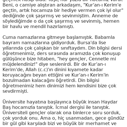
Beni, o camiye alıştıran arkadaşım, "Kur'an-ı Kerim'e
geçtin, artık hocamıza bir hediye vermen çok iyi olur"
dediğinde çok şaşırmış ve sevinmiştim. Anneme de
söylediğimde o da çok şaşırmış ve sevinmiş, hemen
bir havlu ve mendil hazırlamıştı.
Cuma namazlarına gitmeye başlamıştık. Babamla
bayram namazlarına gidiyorduk. Bursa'da lise
yıllarında çok çalışkan bir sınıftaydım. Din bilgisi dersi
öğretmenimiz, ders sırasında aramızda çok konuşup
gülüşünce bize hitaben, "hey gençler, Cennetle mi
müjdelendiniz!" diye seslenirdi. Bir de Kur'an-ı
Kerim'de, Allah (c.c)'ın dinini kıyamete kadar
koruyacağını beyan ettiğini ve Kur'an-ı Kerim'in
bozulmadan kalacağını öğretirdi. Din bilgisi
öğretmenimiz hem dinimizi hem kendisini bize çok
sevdirmişti.
Üniversite hayatına başlayınca büyük insan Haydar
Baş hocamızla tanıştık. İcmal dergisi ile tanıştık.
Üniversiteli gençler olarak ona binlerce soru sorduk,
çok yorduk onu. Ama o, hiç usanmadan, gece gündüz
bir gül gibi karşıladı bizi ve büyük bir merhamet ve