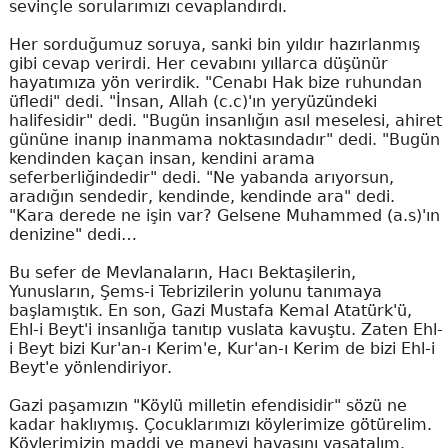
sevinçle sorularımızı cevaplandırdı.
Her sorduğumuz soruya, sanki bin yıldır hazırlanmış
gibi cevap verirdi. Her cevabını yıllarca düşünür
hayatımıza yön verirdik. "Cenabı Hak bize ruhundan
üfledi" dedi. "İnsan, Allah (c.c)'ın yeryüzündeki
halifesidir" dedi. "Bugün insanlığın asıl meselesi, ahiret
gününe inanıp inanmama noktasındadır" dedi. "Bugün
kendinden kaçan insan, kendini arama
seferberliğindedir" dedi. "Ne yabanda arıyorsun,
aradığın sendedir, kendinde, kendinde ara" dedi.
"Kara derede ne işin var? Gelsene Muhammed (a.s)'ın
denizine" dedi…
Bu sefer de Mevlanaların, Hacı Bektaşilerin,
Yunusların, Şems-i Tebrizilerin yolunu tanımaya
başlamıştık. En son, Gazi Mustafa Kemal Atatürk'ü,
Ehl-i Beyt'i insanlığa tanıtıp vuslata kavuştu. Zaten Ehl-
i Beyt bizi Kur'an-ı Kerim'e, Kur'an-ı Kerim de bizi Ehl-i
Beyt'e yönlendiriyor.
Gazi paşamızın "Köylü milletin efendisidir" sözü ne
kadar haklıymış. Çocuklarımızı köylerimize götürelim.
Köylerimizin maddi ve manevi havasını yaşatalım.