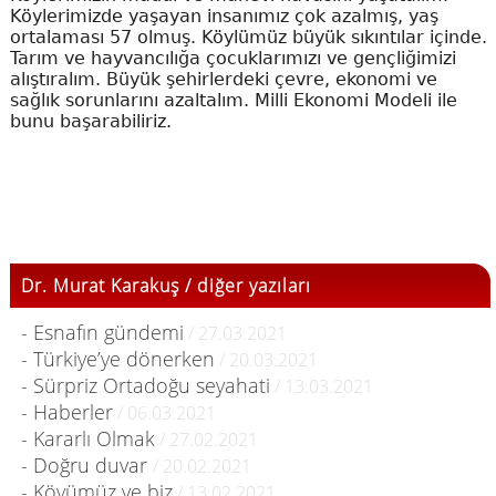
Köylerimizde yaşayan insanımız çok azalmış, yaş
ortalaması 57 olmuş. Köylümüz büyük sıkıntılar içinde.
Tarım ve hayvancılığa çocuklarımızı ve gençliğimizi
alıştıralım. Büyük şehirlerdeki çevre, ekonomi ve
sağlık sorunlarını azaltalım. Milli Ekonomi Modeli ile
bunu başarabiliriz.
Dr. Murat Karakuş / diğer yazıları
- Esnafın gündemi
/ 27.03.2021
- Türkiye’ye dönerken
/ 20.03.2021
- Sürpriz Ortadoğu seyahati
/ 13.03.2021
- Haberler
/ 06.03.2021
- Kararlı Olmak
/ 27.02.2021
- Doğru duvar
/ 20.02.2021
- Köyümüz ve biz
/ 13.02.2021