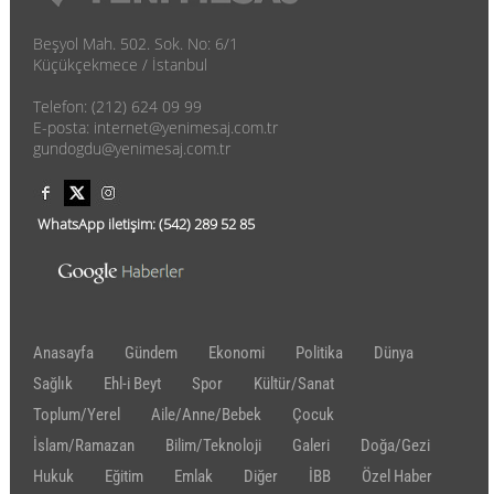
Beşyol Mah. 502. Sok. No: 6/1
Küçükçekmece / İstanbul
Telefon: (212) 624 09 99
E-posta: internet@yenimesaj.com.tr
gundogdu@yenimesaj.com.tr
WhatsApp iletişim:
(542)
289 52 85
Anasayfa
Gündem
Ekonomi
Politika
Dünya
Sağlık
Ehl-i Beyt
Spor
Kültür/Sanat
Toplum/Yerel
Aile/Anne/Bebek
Çocuk
İslam/Ramazan
Bilim/Teknoloji
Galeri
Doğa/Gezi
Hukuk
Eğitim
Emlak
Diğer
İBB
Özel Haber