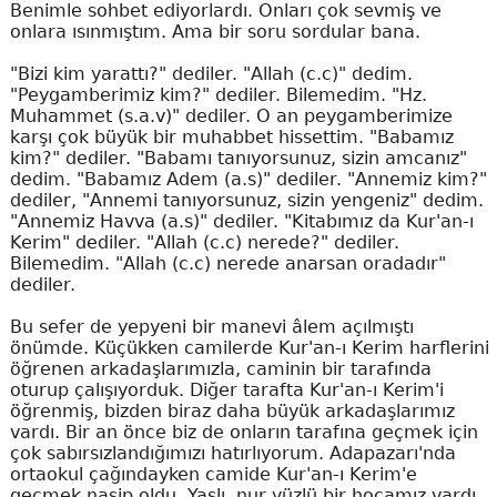
Benimle sohbet ediyorlardı. Onları çok sevmiş ve
onlara ısınmıştım. Ama bir soru sordular bana.
"Bizi kim yarattı?" dediler. "Allah (c.c)" dedim.
"Peygamberimiz kim?" dediler. Bilemedim. "Hz.
Muhammet (s.a.v)" dediler. O an peygamberimize
karşı çok büyük bir muhabbet hissettim. "Babamız
kim?" dediler. "Babamı tanıyorsunuz, sizin amcanız"
dedim. "Babamız Adem (a.s)" dediler. "Annemiz kim?"
dediler, "Annemi tanıyorsunuz, sizin yengeniz" dedim.
"Annemiz Havva (a.s)" dediler. "Kitabımız da Kur'an-ı
Kerim" dediler. "Allah (c.c) nerede?" dediler.
Bilemedim. "Allah (c.c) nerede anarsan oradadır"
dediler.
Bu sefer de yepyeni bir manevi âlem açılmıştı
önümde. Küçükken camilerde Kur'an-ı Kerim harflerini
öğrenen arkadaşlarımızla, caminin bir tarafında
oturup çalışıyorduk. Diğer tarafta Kur'an-ı Kerim'i
öğrenmiş, bizden biraz daha büyük arkadaşlarımız
vardı. Bir an önce biz de onların tarafına geçmek için
çok sabırsızlandığımızı hatırlıyorum. Adapazarı'nda
ortaokul çağındayken camide Kur'an-ı Kerim'e
geçmek nasip oldu. Yaşlı, nur yüzlü bir hocamız vardı.