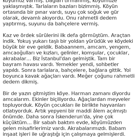
köyümüz varmış. Dağları tırmanmış, köyümüze
yaklaşmıştık. Tarlaların bazıları bizimmiş. Köyün
ortasında bir pınar vardı, suyu çok soğuk ve gür
olarak, devamlı akıyordu. Onu rahmetli dedem
yaptırmış, suyunu da bahçelere vermiş.
Kaz ve ördek sürülerini ilk defa görmüştüm. Araçtan
indik. Yokuş yukarı taşlı bir yoldan yürüdük ve köydeki
büyük bir eve geldik. Babaannem, amcam, yengem,
amcaoğulları ve kızları, gelinler, komşular, çocuklar,
akrabalar… Biz İstanbul'dan gelmiştik. Tam bir
bayram havası vardı. Yemekler yendi, sohbetler
yapıldı. Sonra tarlalara, bahçelere, bağlara gittik. Yol
boyunca kavak ağaçları vardı. Meğer çoğunu rahmetli
dedem dikmiş.
Bir de yazın gitmiştim köye. Harman zamanı diyordu
amcalarım. Ekinler biçiliyordu. Ağaçlardan meyveler
topluyorduk. Köyün çocukları ile birlikte hayvanları
otlatıyorduk. Artık yepyeni bir maddi âlem açılmıştı
önümde. Daha sonra İskenderun'da, yine çok
küçüktüm… Bir sabah baktım evde, köyümüzden
gelen misafirlerimiz vardı. Akrabalarımızdı. Babam
inşaat işleri ile uğraştığı için çalışmaya gelmişlerdi.