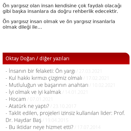
Ön yargısız olan insan kendisine çok faydalı olacağı
gibi başka insanlara da doğru rehberlik edecektir.
Ön yargısız insan olmak ve ön yargısız insanlarla
olmak dileği ile…
Oktay Doğan / diğer yazıları
- İnsanın bir felaketi: Ön yargı
/ 27.03.2021
- Kul hakkı kırmızı çizgimiz olmalı
/ 17.02.2021
- Mutluluğun ve başarının anahtarı
/ 10.02.2021
- İyi olmak ve iyi kalmak
/ 14.01.2021
- Hocam
/ 07.01.2021
- Atatürk ne yaptı?
/ 23.10.2017
- Taklit edilen, projeleri izinsiz kullanılan lider: Prof.
Dr. Haydar Baş
/ 19.04.2015
- Bu iktidar neye hizmet etti?
/ 17.07.2014