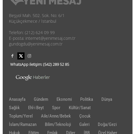
Beşyol Mah. 502. Sok. No: 6/1
Küçükçekmece / İstanbul
Telefon: (212) 624 09 99
E-posta: internet@yenimesaj.com.tr
gundogdu@yenimesaj.com.tr
WhatsApp iletişim:
(542)
289 52 85
Anasayfa
Gündem
Ekonomi
Politika
Dünya
Sağlık
Ehl-i Beyt
Spor
Kültür/Sanat
Toplum/Yerel
Aile/Anne/Bebek
Çocuk
İslam/Ramazan
Bilim/Teknoloji
Galeri
Doğa/Gezi
Hukuk
Eğitim
Emlak
Diğer
İBB
Özel Haber