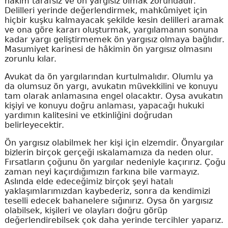
hâkim tarafsız ve ön yargısız olmak zorundadır.
Delilleri yerinde değerlendirmek, mahkûmiyet için
hiçbir kuşku kalmayacak şekilde kesin delilleri aramak
ve ona göre kararı oluşturmak, yargılamanın sonuna
kadar yargı geliştirmemek ön yargısız olmaya bağlıdır.
Masumiyet karinesi de hâkimin ön yargısız olmasını
zorunlu kılar.
Avukat da ön yargılarından kurtulmalıdır. Olumlu ya
da olumsuz ön yargı, avukatın müvekkilini ve konuyu
tam olarak anlamasına engel olacaktır. Oysa avukatın
kişiyi ve konuyu doğru anlaması, yapacağı hukuki
yardımın kalitesini ve etkinliğini doğrudan
belirleyecektir.
Ön yargısız olabilmek her kişi için elzemdir. Önyargılar
bizlerin birçok gerçeği ıskalamamıza da neden olur.
Fırsatların çoğunu ön yargılar nedeniyle kaçırırız. Çoğu
zaman neyi kaçırdığımızın farkına bile varmayız.
Aslında elde edeceğimiz birçok şeyi hatalı
yaklaşımlarımızdan kaybederiz, sonra da kendimizi
teselli edecek bahanelere sığınırız. Oysa ön yargısız
olabilsek, kişileri ve olayları doğru görüp
değerlendirebilsek çok daha yerinde tercihler yaparız.