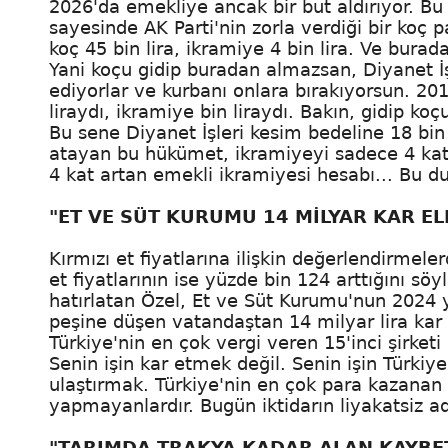
2026'da emekliye ancak bir but aldırıyor. B
sayesinde AK Parti'nin zorla verdiği bir koç pa
koç 45 bin lira, ikramiye 4 bin lira. Ve bura
Yani koçu gidip buradan almazsan, Diyanet İşl
ediyorlar ve kurbanı onlara bırakıyorsun. 20
liraydı, ikramiye bin liraydı. Bakın, gidip koç
Bu sene Diyanet İşleri kesim bedeline 18 bin 
atayan bu hükümet, ikramiyeyi sadece 4 kat a
4 kat artan emekli ikramiyesi hesabı... Bu d
"ET VE SÜT KURUMU 14 MİLYAR KAR EL
Kırmızı et fiyatlarına ilişkin değerlendirmel
et fiyatlarının ise yüzde bin 124 arttığını sö
hatırlatan Özel, Et ve Süt Kurumu'nun 2024 yıl
peşine düşen vatandaştan 14 milyar lira kar 
Türkiye'nin en çok vergi veren 15'inci şirketi
Senin işin kar etmek değil. Senin işin Türki
ulaştırmak. Türkiye'nin en çok para kazanan 
yapmayanlardır. Bugün iktidarın liyakatsiz 
"TARIMDA TRAKYA KADAR ALAN KAYBE