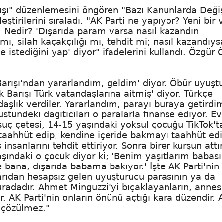
arışı" düzenlemesini öngören "Bazı Kanunlarda Değiş
eştirilerini sıraladı. "AK Parti ne yapıyor? Yeni bir 
yor. Nedir? 'Dışarıda param varsa nasıl kazandın
ı, silah kaçakçılığı mı, tehdit mi; nasıl kazandıy
e istediğini yap' diyor" ifadelerini kullandı. Özgür 
Barışı'ndan yararlandım, geldim' diyor. Öbür uyuşt
k Barışı Türk vatandaşlarına aitmiş' diyor. Türkçe
daşlık verdiler. Yararlandım, parayı buraya getirdi
üstündeki dağıtıcıları o paralarla finanse ediyor. Ev
suç çetesi, 14-15 yaşındaki yoksul çocuğu TikTok't
taahhüt edip, kendine içeride bakmayı taahhüt ed
 insanlarını tehdit ettiriyor. Sonra birer kurşun attır
aşındaki o çocuk diyor ki; 'Benim yaşıtlarım babası
e bana, dışarıda babama bakıyor.' İşte AK Parti'nin
arıdan hesapsız gelen uyuşturucu parasının ya da
buradadır. Ahmet Minguzzi'yi bıçaklayanların, annes
ır. AK Parti'nin onların önünü açtığı kara düzendir. 
n çözülmez."