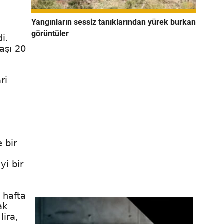
Yangınların sessiz tanıklarından yürek burkan
görüntüler
i.
aşı 20
ri
n
 bir
yi bir
 hafta
ak
lira,