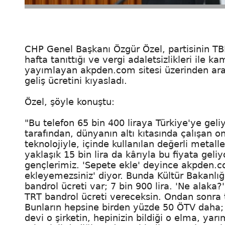
CHP Genel Başkanı Özgür Özel, partisinin T
hafta tanıttığı ve vergi adaletsizlikleri ile kam
yayımlayan akpden.com sitesi üzerinden arac
geliş ücretini kıyasladı.
Özel, şöyle konuştu:
"Bu telefon 65 bin 400 liraya Türkiye'ye geli
tarafından, dünyanın altı kıtasında çalışan on
teknolojiyle, içinde kullanılan değerli metall
yaklaşık 15 bin lira da kârıyla bu fiyata geli
gençlerimiz. 'Sepete ekle' deyince akpden.
ekleyemezsiniz' diyor. Bunda Kültür Bakanlığ
bandrol ücreti var; 7 bin 900 lira. 'Ne alaka
TRT bandrol ücreti vereceksin. Ondan sonra 
Bunların hepsine birden yüzde 50 ÖTV daha; 36
devi o şirketin, hepinizin bildiği o elma, yar