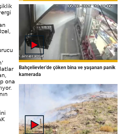
iklik
vergi
san
Özel,
urucu
m'
Bahçelievler’de çöken bina ve yaşanan panik
latlar
kamerada
an,
ip ona
ıyor.
nın
ini
AK