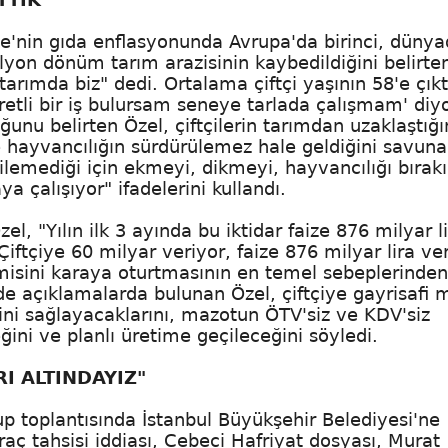
ye'nin gıda enflasyonunda Avrupa'da birinci, düny
lyon dönüm tarım arazisinin kaybedildiğini belirte
arımda biz" dedi. Ortalama çiftçi yaşının 58'e çıkt
cretli bir iş bulursam seneye tarlada çalışmam' diy
uğunu belirten Özel, çiftçilerin tarımdan uzaklaştığı
 hayvancılığın sürdürülemez hale geldiğini savun
 bilemediği için ekmeyi, dikmeyi, hayvancılığı bırak
a çalışıyor" ifadelerini kullandı.
zel, "Yılın ilk 3 ayında bu iktidar faize 876 milyar l
Çiftçiye 60 milyar veriyor, faize 876 milyar lira ver
emisini karaya oturtmasının en temel sebeplerinden 
 de açıklamalarda bulunan Özel, çiftçiye gayrisafi mi
ini sağlayacaklarını, mazotun ÖTV'siz ve KDV'siz
ceğini ve planlı üretime geçileceğini söyledi.
I ALTINDAYIZ"
p toplantısında İstanbul Büyükşehir Belediyesi'ne
raç tahsisi iddiası, Cebeci Hafriyat dosyası, Murat