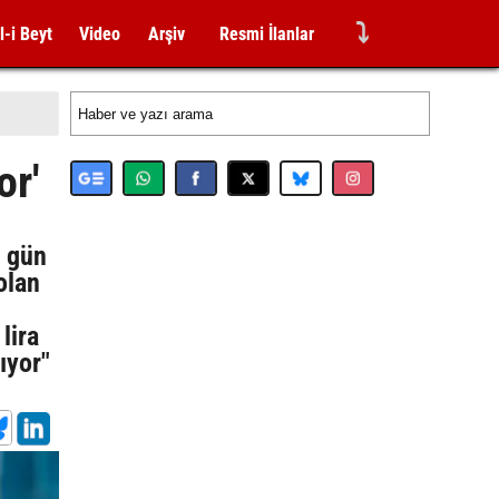
⤵
l-i Beyt
Video
Arşiv
Resmi İlanlar
or'
o gün
olan
lira
ıyor"