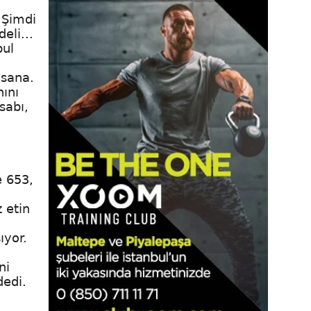
. Şimdi
eli...
bul
 sana.
nını
sabı,
e 653,
 etin
ıyor.
ni
dedi.