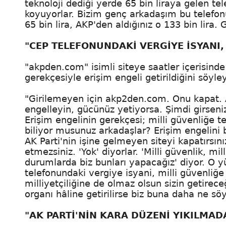
teknoloji dediği yerde 65 bin liraya gelen tel
koyuyorlar. Bizim genç arkadaşım bu telefon
65 bin lira, AKP'den aldığınız o 133 bin lira. 
"CEP TELEFONUNDAKİ VERGİYE İSYANI,
"akpden.com" isimli siteye saatler içerisind
gerekçesiyle erişim engeli getirildiğini söyle
"Girilemeyen için akp2den.com. Onu kapat. 
engelleyin, gücünüz yetiyorsa. Şimdi girseni
Erişim engelinin gerekçesi; milli güvenliğe teh
biliyor musunuz arkadaşlar? Erişim engelini 
AK Parti'nin işine gelmeyen siteyi kapatırsını
etmezsiniz. 'Yok' diyorlar. 'Milli güvenlik, mi
durumlarda biz bunları yapacağız' diyor. O 
telefonundaki vergiye isyani, milli güvenliğe t
milliyetçiliğine de olmaz olsun sizin getirece
organı hâline getirilirse biz buna daha ne sö
"AK PARTİ'NİN KARA DÜZENİ YIKILMA