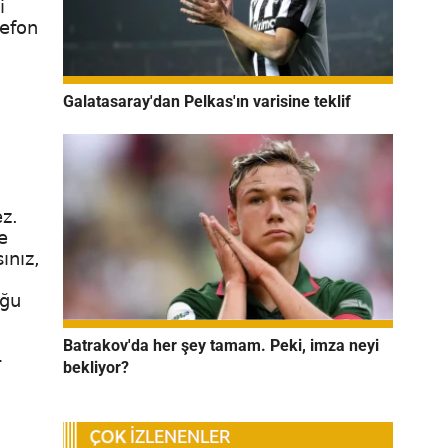
i
lefon
Galatasaray'dan Pelkas'ın varisine teklif
ez.
e
ınız,
uğu
Batrakov'da her şey tamam. Peki, imza neyi
r
bekliyor?