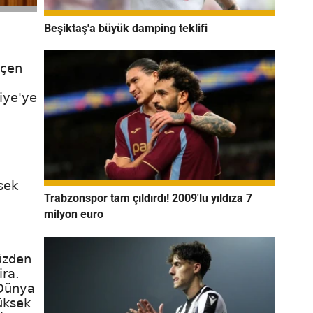
Beşiktaş'a büyük damping teklifi
eçen
iye'ye
ksek
Trabzonspor tam çıldırdı! 2009'lu yıldıza 7
milyon euro
yüzden
ira.
 Dünya
yüksek