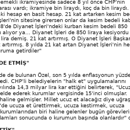
u emekli ikramiyesinde sadece 8 yıl önce CHP'nin
rası vardı; ikramiye bin liraydı, koç da bin liraydı
daki hesap en basit hesap. 21 kat artarken kesim bed
eri'nin sitesine girersen onlar da kesim bedeli ka
18'de Diyanet İşleri'ndeki kurban kesim bedeli 850
u alıyor ya... Diyanet İşleri de 850 liraya kesiyordu
lira demiş. 21 kat artırmış. O Diyanet İşleri Başka
rtırmış. 8 yılda 21 kat artan Diyanet İşleri'nin he
uruma getirdiler"
DE ETMİŞ"
erde de bulunan Özel, son 5 yılda enflasyonun yüzd
yledi. CHP'li belediyelerin "halk et" uygulamalarını
ında 14,3 milyar lira kar ettiğini belirterek, "Ucuz
elde ederek kurumlar vergisinde 15'inci olmuşlar.
 haline gelmişler. Millet ucuz et alacağız diye uğraş
ye'de ucuza et ürettirmek, ucuza kestirmek, ucuza
kurumlarından biri haline gelenler bugün görevleri
adamları sonucunda o kurumun başında olanlardır" 
TTİK"