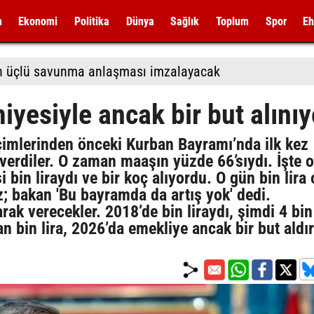
m
Ekonomi
Politika
Dünya
Sağlık
Toplum
Spor
Eh
tan üçlü savunma anlaşması imzalayacak
iyesiyle ancak bir but alınıy
imlerinden önceki Kurban Bayramı’nda ilk kez
 verdiler. O zaman maaşın yüzde 66’sıydı. İşte 
i bin liraydı ve bir koç alıyordu. O gün bin lira 
; bakan 'Bu bayramda da artış yok' dedi.
rak verecekler. 2018’de bin liraydı, şimdi 4 bin 
n bin lira, 2026’da emekliye ancak bir but aldır