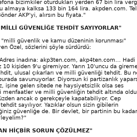
efona bizimkiler oturdukları yerden 67 bin lira verg
u almaya kalksa 133 bin 164 lira. akpden.com. Te
Gönder AKP'yi, alırsın bu fiyata."
 MİLLİ GÜVENLİĞE TEHDİT SAYIYORLAR"
e "milli güvenlik ve kamu düzeninin korunması"
yen Özel, sözlerini şöyle sürdürdü:
Adres inadına: akp3ten.com, akp4ten.com... Hadi
z 10 kişiden 9'u giremiyor. Yarın 10'uncu da girem
dit, ulusal çıkarları ve milli güvenliği tehdit. Bu n
burada savunuyorlar. Diyorsun ki partizanlık yapars
z, işine gelen sitede ne haysiyetsizlik olsa ses
lli menfaatler ve milli güvenliğin tehdit altında old
yüzden ancak o gerekçeyle kapatabiliyor. Cep
ehdit sayılıyor. Yazıklar olsun sizin gibilerin
ğiniz güvenliğe de. Bir devlet, bir partinin bu kada
yleyelim?"
DAN HİÇBİR SORUN ÇÖZÜLMEZ"