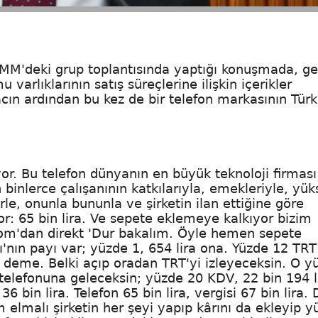
BMM'deki grup toplantısında yaptığı konuşmada, g
u varlıklarının satış süreçlerine ilişkin içerikler
ın ardından bu kez de bir telefon markasının Türk
yor. Bu telefon dünyanın en büyük teknoloji firması
 binlerce çalışanının katkılarıyla, emekleriyle, yü
erle, onunla bununla ve şirketin ilan ettiğine göre
yor: 65 bin lira. Ve sepete eklemeye kalkıyor bizim
com'dan direkt 'Dur bakalım. Öyle hemen sepete
ı'nın payı var; yüzde 1, 654 lira ona. Yüzde 12 TRT
?' deme. Belki açıp oradan TRT'yi izleyeceksin. O 
telefonuna geleceksin; yüzde 20 KDV, 22 bin 194 l
 bin lira. Telefon 65 bin lira, vergisi 67 bin lira.
ım elmalı şirketin her şeyi yapıp kârını da ekleyip 