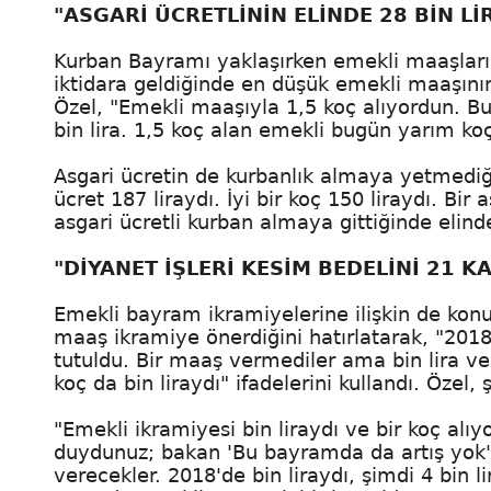
"ASGARİ ÜCRETLİNİN ELİNDE 28 BİN Lİ
Kurban Bayramı yaklaşırken emekli maaşları il
iktidara geldiğinde en düşük emekli maaşının 
Özel, "Emekli maaşıyla 1,5 koç alıyordun. Bu
bin lira. 1,5 koç alan emekli bugün yarım ko
Asgari ücretin de kurbanlık almaya yetmediğin
ücret 187 liraydı. İyi bir koç 150 liraydı. Bir
asgari ücretli kurban almaya gittiğinde elinde 
"DİYANET İŞLERİ KESİM BEDELİNİ 21 K
Emekli bayram ikramiyelerine ilişkin de kon
maaş ikramiye önerdiğini hatırlatarak, "201
tutuldu. Bir maaş vermediler ama bin lira ver
koç da bin liraydı" ifadelerini kullandı. Özel,
"Emekli ikramiyesi bin liraydı ve bir koç alı
duydunuz; bakan 'Bu bayramda da artış yok' 
verecekler. 2018'de bin liraydı, şimdi 4 bin l