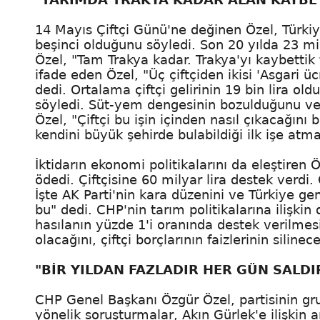
14 Mayıs Çiftçi Günü'ne değinen Özel, Türki
beşinci olduğunu söyledi. Son 20 yılda 23 mi
Özel, "Tam Trakya kadar. Trakya'yı kaybettik t
ifade eden Özel, "Üç çiftçiden ikisi 'Asgari ü
dedi. Ortalama çiftçi gelirinin 19 bin lira old
söyledi. Süt-yem dengesinin bozulduğunu ve
Özel, "Çiftçi bu işin içinden nasıl çıkacağını
kendini büyük şehirde bulabildiği ilk işe atmay
İktidarın ekonomi politikalarını da eleştiren Ö
ödedi. Çiftçisine 60 milyar lira destek verdi. 
İşte AK Parti'nin kara düzenini ve Türkiye g
bu" dedi. CHP'nin tarım politikalarına ilişkin
hasılanın yüzde 1'i oranında destek verilmes
olacağını, çiftçi borçlarının faizlerinin siline
"BİR YILDAN FAZLADIR HER GÜN SALDIR
CHP Genel Başkanı Özgür Özel, partisinin gru
yönelik soruşturmalar, Akın Gürlek'e ilişkin a