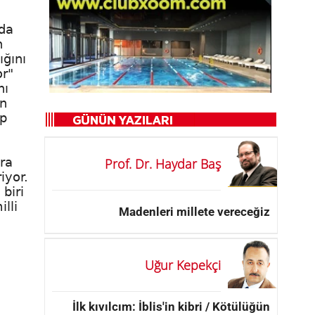
ada
n
ığını
or"
nı
an
ıp
ira
Prof. Dr. Haydar Baş
iyor.
biri
lli
Madenleri millete vereceğiz
Uğur Kepekçi
İlk kıvılcım: İblis'in kibri / Kötülüğün