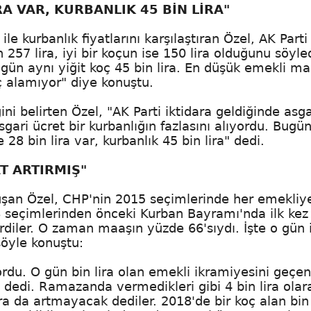
RA VAR, KURBANLIK 45 BİN LİRA"
e kurbanlık fiyatlarını karşılaştıran Özel, AK Parti
257 lira, iyi bir koçun ise 150 lira olduğunu söyled
gün aynı yiğit koç 45 bin lira. En düşük emekli ma
ç alamıyor" diye konuştu.
i belirten Özel, "AK Parti iktidara geldiğinde asga
 asgari ücret bir kurbanlığın fazlasını alıyordu. Bugü
28 bin lira var, kurbanlık 45 bin lira" dedi.
AT ARTIRMIŞ"
uşan Özel, CHP'nin 2015 seçimlerinde her emekliye
8 seçimlerinden önceki Kurban Bayramı'nda ilk kez
diler. O zaman maaşın yüzde 66'sıydı. İşte o gün i
 şöyle konuştu:
yordu. O gün bin lira olan emekli ikramiyesini geçen
dedi. Ramazanda vermedikleri gibi 4 bin lira olar
ira da artmayacak dediler. 2018'de bir koç alan bin 