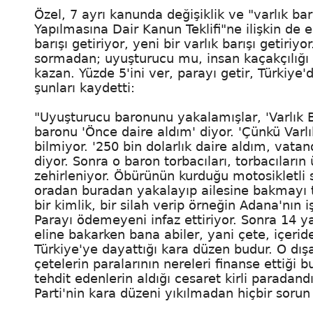
Özel, 7 ayrı kanunda değişiklik ve "varlık b
Yapılmasına Dair Kanun Teklifi"ne ilişkin de el
barışı getiriyor, yeni bir varlık barışı getiri
sormadan; uyuşturucu mu, insan kaçakçılığı m
kazan. Yüzde 5'ini ver, parayı getir, Türkiye'd
şunları kaydetti:
"Uyuşturucu baronunu yakalamışlar, 'Varlık 
baronu 'Önce daire aldım' diyor. 'Çünkü Varlı
bilmiyor. '250 bin dolarlık daire aldım, vatan
diyor. Sonra o baron torbacıları, torbacıların 
zehirleniyor. Öbürünün kurduğu motosikletli 
oradan buradan yakalayıp ailesine bakmayı 
bir kimlik, bir silah verip örneğin Adana'nın iş
Parayı ödemeyeni infaz ettiriyor. Sonra 14 y
eline bakarken bana abiler, yani çete, içerid
Türkiye'ye dayattığı kara düzen budur. O dış
çetelerin paralarının nereleri finanse ettiği 
tehdit edenlerin aldığı cesaret kirli paradand
Parti'nin kara düzeni yıkılmadan hiçbir soru