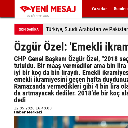
Yazarlar
Günde
07 AĞUSTOS 2026
Türkiye, Suudi Arabistan ve Pakis
Özgür Özel: 'Emekli ikram
CHP Genel Başkanı Özgür Özel, "2018 seç
tutuldu. Bir maaş vermediler ama bin lira
iyi bir koç da bin liraydı. Emekli ikramiyes
emekli ikramiyesini geçen hafta duydunuz
Ramazanda vermedikleri gibi 4 bin lira ola
da artmayacak dediler. 2018’de bir koç ala
dedi
12.05.2026 16:40:00
Haber Merkezi