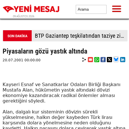
09 AĞUSTOS 2026
BTP Denizli'den Merkezefendi'de saha çalışması
Piyasaların gözü yastık altında
20.07.2001 00:00:00
Kayseri Esnaf ve Sanatkarlar Odaları Birliği Başkanı
Mustafa Alan, hükümetin yastık altındaki dövizi
ekonomiye kazandıracak radikal önlemler alması
gerektiğini söyledi.
Alan, dalgalı kur sisteminin dövizin sürekli
yükselmesine, halkın değer kaybeden Türk lirası
karşısında dolara yönelmesine neden olduğunu
kaydetti. Halkın parasını dolara çevirerek yastık altına