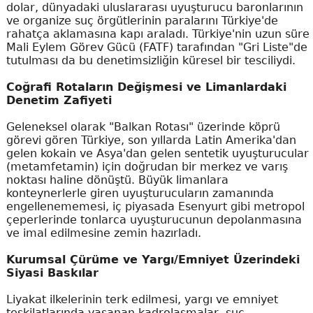
dolar, dünyadaki uluslararası uyuşturucu baronlarının
ve organize suç örgütlerinin paralarını Türkiye'de
rahatça aklamasına kapı araladı. Türkiye'nin uzun süre
Mali Eylem Görev Gücü (FATF) tarafından "Gri Liste"de
tutulması da bu denetimsizliğin küresel bir tesciliydi.
Coğrafi Rotaların Değişmesi ve Limanlardaki
Denetim Zafiyeti
Geleneksel olarak "Balkan Rotası" üzerinde köprü
görevi gören Türkiye, son yıllarda Latin Amerika'dan
gelen kokain ve Asya'dan gelen sentetik uyuşturucular
(metamfetamin) için doğrudan bir merkez ve varış
noktası haline dönüştü. Büyük limanlara
konteynerlerle giren uyuşturucuların zamanında
engellenememesi, iç piyasada Esenyurt gibi metropol
çeperlerinde tonlarca uyuşturucunun depolanmasına
ve imal edilmesine zemin hazırladı.
Kurumsal Çürüme ve Yargı/Emniyet Üzerindeki
Siyasi Baskılar
Liyakat ilkelerinin terk edilmesi, yargı ve emniyet
teşkilatlarında yaşanan kadrolaşmalar, suç