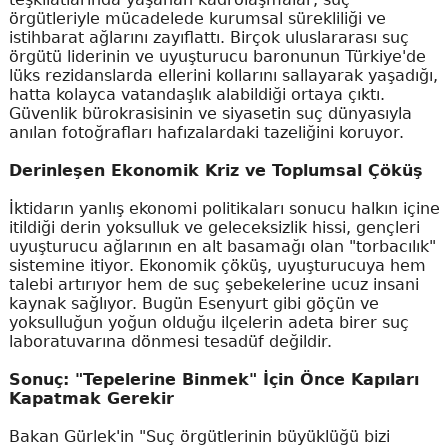
örgütleriyle mücadelede kurumsal sürekliliği ve
istihbarat ağlarını zayıflattı. Birçok uluslararası suç
örgütü liderinin ve uyuşturucu baronunun Türkiye'de
lüks rezidanslarda ellerini kollarını sallayarak yaşadığı,
hatta kolayca vatandaşlık alabildiği ortaya çıktı.
Güvenlik bürokrasisinin ve siyasetin suç dünyasıyla
anılan fotoğrafları hafızalardaki tazeliğini koruyor.
Derinleşen Ekonomik Kriz ve Toplumsal Çöküş
İktidarın yanlış ekonomi politikaları sonucu halkın içine
itildiği derin yoksulluk ve geleceksizlik hissi, gençleri
uyuşturucu ağlarının en alt basamağı olan "torbacılık"
sistemine itiyor. Ekonomik çöküş, uyuşturucuya hem
talebi artırıyor hem de suç şebekelerine ucuz insani
kaynak sağlıyor. Bugün Esenyurt gibi göçün ve
yoksulluğun yoğun olduğu ilçelerin adeta birer suç
laboratuvarına dönmesi tesadüf değildir.
Sonuç: "Tepelerine Binmek" İçin Önce Kapıları
Kapatmak Gerekir
Bakan Gürlek'in "Suç örgütlerinin büyüklüğü bizi