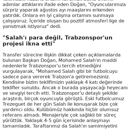
adımlar attıklarını ifade eden Doğan, "Oyuncularımıza
sürpriz yaparak ağustos ayı maaşlarını erkenden
yatırdık. Onlara en iyi çalışma ortamını sunmaya
çalışıyoruz. İçeride oluşan bu pozitif atmosferi lige de
yansıtmak istiyoruz" dedi.
"Salah'ı para değil, Trabzonspor'un
projesi ikna etti"
Transfer sürecine ilişkin dikkat çeken açıklamalarda
bulunan Başkan Doğan, Mohamed Salah'ın maddi
nedenlerle Trabzonspor'u tercih etmediğini
vurgulayarak, "Mohamed Salah gibi bir futbolcuyu
sadece para vererek Trabzon'a getiremezsiniz.
Kendisine bizim teklifimizin yaklaşık 4 katı değerinde
teklifler sunuldu. Ancak o burada yaşayacağı heyecanı
ve sevgiyi tercih etti. Trabzonspor'u detaylı şekilde
araştırdı, birçok oyuncuyla görüştü. Eski futbolcumuz
Trezeguet de her gün Salah ile konuşarak bize çok
yardımcı oldu. Kulübümüz hakkında hiçbir olumsuz
referans almadı. Menajeriyle çok sağlıklı bir süreç
yürüttük. Yaklaşık 4-5 gün içerisinde anlaşmayı
tamamladık. Taraftarımız da Salah'ın samimiyetini