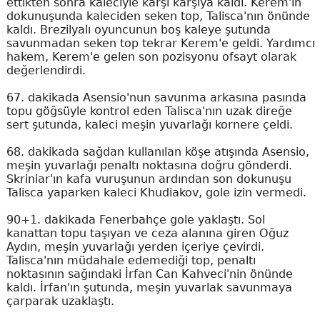
ettikten sonra kaleciyle karşı karşıya kaldı. Kerem'in
dokunuşunda kaleciden seken top, Talisca'nın önünde
kaldı. Brezilyalı oyuncunun boş kaleye şutunda
savunmadan seken top tekrar Kerem'e geldi. Yardımcı
hakem, Kerem'e gelen son pozisyonu ofsayt olarak
değerlendirdi.
67. dakikada Asensio'nun savunma arkasına pasında
topu göğsüyle kontrol eden Talisca'nın uzak direğe
sert şutunda, kaleci meşin yuvarlağı kornere çeldi.
68. dakikada sağdan kullanılan köşe atışında Asensio,
meşin yuvarlağı penaltı noktasına doğru gönderdi.
Skriniar'ın kafa vuruşunun ardından son dokunuşu
Talisca yaparken kaleci Khudiakov, gole izin vermedi.
90+1. dakikada Fenerbahçe gole yaklaştı. Sol
kanattan topu taşıyan ve ceza alanına giren Oğuz
Aydın, meşin yuvarlağı yerden içeriye çevirdi.
Talisca'nın müdahale edemediği top, penaltı
noktasının sağındaki İrfan Can Kahveci'nin önünde
kaldı. İrfan'ın şutunda, meşin yuvarlak savunmaya
çarparak uzaklaştı.