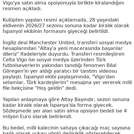
Vigo'ya satın alma opsiyonuyla birlikte kiralandığını
resmen açıkladı.
Kulüpten yapılan resmi açıklamada, 28 yaşındaki
eldivenin 2026/27 sezonu sonuna kadar kiralık olarak
İspanyol ekibinin formasını giyeceği belirtildi.
İngiliz devi Manchester United, transferi sosyal medya
hesaplarından "Altay'a yeni macerasında başarılar
dileriz" ifadeleriyle duyurdu. Transferi resmileştiren
Celta Vigo ise sosyal medya üzerinden Türk
futbolseverlerin yakından tanıdığı fenomen Bilal
Göregen'in yer aldığı yaratıcı bir tanıtım videosu
paylaştı. İspanyol ekibi paylaşımında, "Vigo'dan
selamlar, Türk kardeşlerim" mesajına yer vererek milli
file bekçisine "Hoş geldin" dedi.
Yapılan anlaşmaya göre Altay Bayındır, sezon sonuna
kadar kiralık olarak İspanya'da forma giyecek.
Sözleşmede yer alan satın alma opsiyon bedeli ise 4
milyon Euro olarak belirlendi.
Bu bedel, milli kalecinin sahaya çıkacağı maç sayısına
bağlı olarak yukarı yönlü değişiklik gösterebilecek.