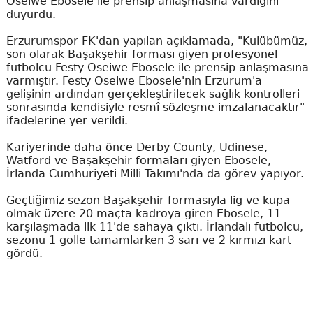
Oseiwe Ebosele ile prensip anlaşmasına vardığını
duyurdu.
Erzurumspor FK'dan yapılan açıklamada, "Kulübümüz,
son olarak Başakşehir forması giyen profesyonel
futbolcu Festy Oseiwe Ebosele ile prensip anlaşmasına
varmıştır. Festy Oseiwe Ebosele'nin Erzurum'a
gelişinin ardından gerçekleştirilecek sağlık kontrolleri
sonrasında kendisiyle resmî sözleşme imzalanacaktır"
ifadelerine yer verildi.
Kariyerinde daha önce Derby County, Udinese,
Watford ve Başakşehir formaları giyen Ebosele,
İrlanda Cumhuriyeti Milli Takımı'nda da görev yapıyor.
Geçtiğimiz sezon Başakşehir formasıyla lig ve kupa
olmak üzere 20 maçta kadroya giren Ebosele, 11
karşılaşmada ilk 11'de sahaya çıktı. İrlandalı futbolcu,
sezonu 1 golle tamamlarken 3 sarı ve 2 kırmızı kart
gördü.