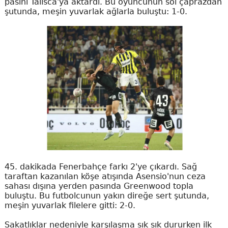
pasını Talisca'ya aktardı. Bu oyuncunun sol çaprazdan
şutunda, meşin yuvarlak ağlarla buluştu: 1-0.
45. dakikada Fenerbahçe farkı 2'ye çıkardı. Sağ
taraftan kazanılan köşe atışında Asensio'nun ceza
sahası dışına yerden pasında Greenwood topla
buluştu. Bu futbolcunun yakın direğe sert şutunda,
meşin yuvarlak filelere gitti: 2-0.
Sakatlıklar nedeniyle karşılaşma sık sık dururken ilk