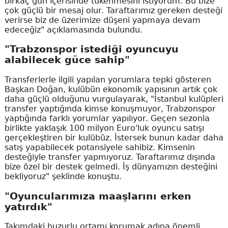
birkaç gün içerisinde tükenmesini istiyorum. Bu bize
çok güçlü bir mesaj olur. Taraftarımız gereken desteği
verirse biz de üzerimize düşeni yapmaya devam
edeceğiz" açıklamasında bulundu.
"Trabzonspor istediği oyuncuyu
alabilecek güce sahip"
Transferlerle ilgili yapılan yorumlara tepki gösteren
Başkan Doğan, kulübün ekonomik yapısının artık çok
daha güçlü olduğunu vurgulayarak, "İstanbul kulüpleri
transfer yaptığında kimse konuşmuyor, Trabzonspor
yaptığında farklı yorumlar yapılıyor. Geçen sezonla
birlikte yaklaşık 100 milyon Euro'luk oyuncu satışı
gerçekleştiren bir kulübüz. İstersek bunun kadar daha
satış yapabilecek potansiyele sahibiz. Kimsenin
desteğiyle transfer yapmıyoruz. Taraftarımız dışında
bize özel bir destek gelmedi. İş dünyamızın desteğini
bekliyoruz" şeklinde konuştu.
"Oyuncularımıza maaşlarını erken
yatırdık"
Takımdaki huzurlu ortamı korumak adına önemli