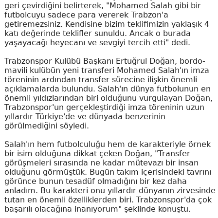
geri çevirdiğini belirterek, "Mohamed Salah gibi bir
futbolcuyu sadece para vererek Trabzon'a
getiremezsiniz. Kendisine bizim teklifimizin yaklaşık 4
katı değerinde teklifler sunuldu. Ancak o burada
yaşayacağı heyecanı ve sevgiyi tercih etti" dedi.
Trabzonspor Kulübü Başkanı Ertuğrul Doğan, bordo-
mavili kulübün yeni transferi Mohamed Salah'ın imza
töreninin ardından transfer sürecine ilişkin önemli
açıklamalarda bulundu. Salah'ın dünya futbolunun en
önemli yıldızlarından biri olduğunu vurgulayan Doğan,
Trabzonspor'un gerçekleştirdiği imza töreninin uzun
yıllardır Türkiye'de ve dünyada benzerinin
görülmediğini söyledi.
Salah'ın hem futbolculuğu hem de karakteriyle örnek
bir isim olduğuna dikkat çeken Doğan, "Transfer
görüşmeleri sırasında ne kadar mütevazı bir insan
olduğunu görmüştük. Bugün takım içerisindeki tavrını
görünce bunun tesadüf olmadığını bir kez daha
anladım. Bu karakteri onu yıllardır dünyanın zirvesinde
tutan en önemli özelliklerden biri. Trabzonspor'da çok
başarılı olacağına inanıyorum" şeklinde konuştu.