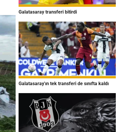
Galatasaray transferi bitirdi
Galatasaray'ın tek transferi de sınıfta kaldı