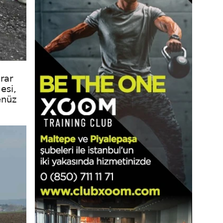
rar
esi,
enüz