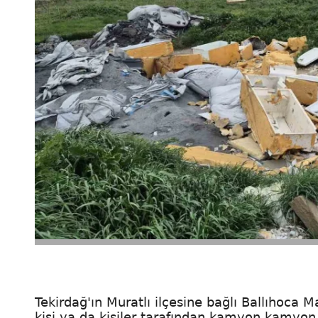
Tekirdağ'ın Muratlı ilçesine bağlı Ballıhoca M
kişi ya da kişiler tarafından kamyon kamyon 