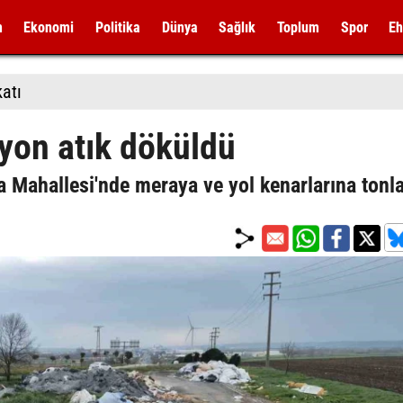
m
Ekonomi
Politika
Dünya
Sağlık
Toplum
Spor
Eh
katı
yon atık döküldü
ca Mahallesi'nde meraya ve yol kenarlarına tonl