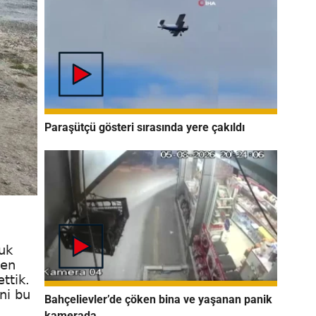
Paraşütçü gösteri sırasında yere çakıldı
uk
den
ttik.
ni bu
Bahçelievler’de çöken bina ve yaşanan panik
kamerada