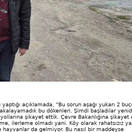
 yaptığı açıklamada, "Bu sorun aşağı yukarı 2 buç
yakalayamadık bu dökenleri. Şimdi başladılar yeni
ollarına şikayet ettik. Çevre Bakanlığına şikayet e
işme, ilerleme olmadı yani. Köy olarak rahatsızız ya
de hayvanlar da gelmiyor. Bu nasıl bir maddeyse