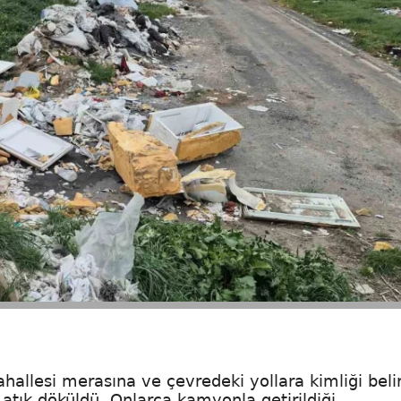
ahallesi merasına ve çevredeki yollara kimliği belir
atık döküldü. Onlarca kamyonla getirildiği