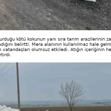
urduğu kötü kokunun yanı sıra tarım arazilerinin za
ğını belirtti. Mera alanının kullanılmaz hale gelm
 vatandaşları olumsuz etkiledi. Atığın içeriğinin h
tırdı.