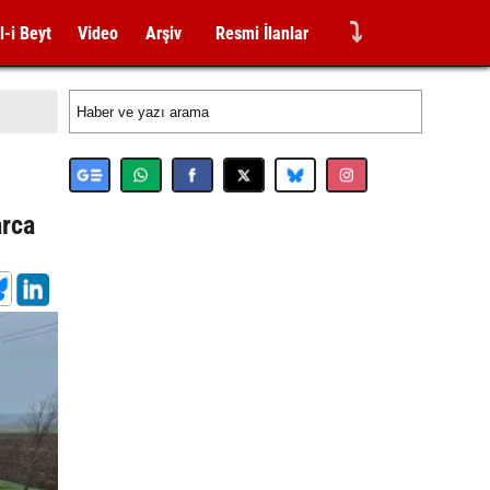
⤵
l-i Beyt
Video
Arşiv
Resmi İlanlar
arca