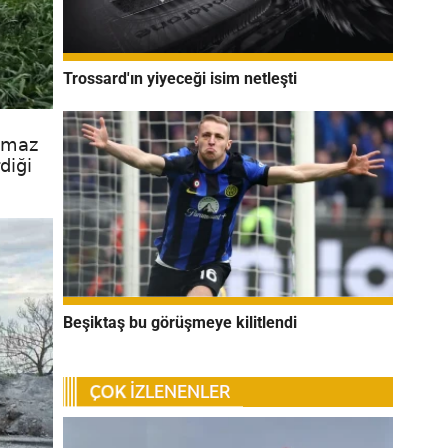
Trossard'ın yiyeceği isim netleşti
lamaz
diği
Beşiktaş bu görüşmeye kilitlendi