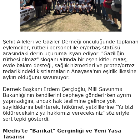
Şehit Aileleri ve Gaziler Derneği öncülüğünde toplanan
eylemciler, rütbeli personel ile er/erbaş statüsü
arasındaki derin uçuruma isyan ediyor. "Gaziliğin
rütbesi olmaz" sloganı altında birleşen kitle; maaş,
evde bakım desteği, sağlık hizmetleri ve protez/ortez
tedarikindeki kısıtlamaların Anayasa'nın eşitlik ilkesine
aykırı olduğunu savunuyor.
Dernek Başkanı Erdem Çerçioğlu, Milli Savunma
Bakanlığı'nın kendilerini cepheye gönderirken ayrım
yapmadığını, ancak hak teslimine gelince yok
sayıldıklarını belirterek, hükümet yetkililerine "Ya bizi
öldüreceksiniz ya hakkımızı vereceksiniz" sözleriyle
sert tepki gösterdi.
Meclis'te "Barikat" Gerginliği ve Yeni Yasa
Tasarısı