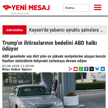
09 AĞUSTOS 2026
BTP Antalya İl Başkanlığından yoğun mesai: İl binasında ve Manavgat'ta üye buluşmaları
Trump'ın ihtiraslarının bedelini ABD halkı
ödüyor
ABD genelinde son dört yılın en yüksek seviyelerine ulaşan benzin
fiyatları sürücülerin bütçesini zorlamaya devam ediyor
03.06.2026 21:50:00
İhlas Haber Ajansı