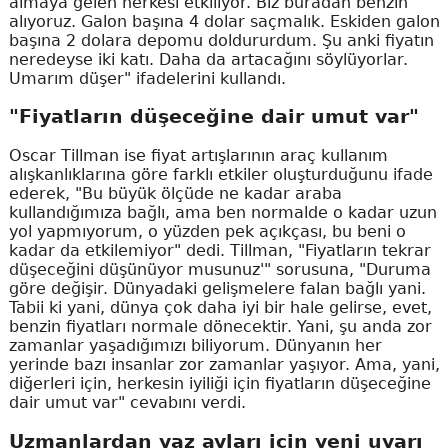
almaya gelen herkesi etkiliyor. Biz buradan benzin
alıyoruz. Galon başına 4 dolar saçmalık. Eskiden galon
başına 2 dolara depomu doldururdum. Şu anki fiyatın
neredeyse iki katı. Daha da artacağını söylüyorlar.
Umarım düşer" ifadelerini kullandı.
"Fiyatların düşeceğine dair umut var"
Oscar Tillman ise fiyat artışlarının araç kullanım
alışkanlıklarına göre farklı etkiler oluşturduğunu ifade
ederek, "Bu büyük ölçüde ne kadar araba
kullandığımıza bağlı, ama ben normalde o kadar uzun
yol yapmıyorum, o yüzden pek açıkçası, bu beni o
kadar da etkilemiyor" dedi. Tillman, "Fiyatların tekrar
düşeceğini düşünüyor musunuz'" sorusuna, "Duruma
göre değişir. Dünyadaki gelişmelere falan bağlı yani.
Tabii ki yani, dünya çok daha iyi bir hale gelirse, evet,
benzin fiyatları normale dönecektir. Yani, şu anda zor
zamanlar yaşadığımızı biliyorum. Dünyanın her
yerinde bazı insanlar zor zamanlar yaşıyor. Ama, yani,
diğerleri için, herkesin iyiliği için fiyatların düşeceğine
dair umut var" cevabını verdi.
Uzmanlardan yaz ayları için yeni uyarı