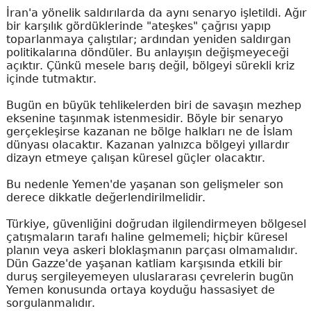
İran'a yönelik saldırılarda da aynı senaryo işletildi. Ağır
bir karşılık gördüklerinde "ateşkes" çağrısı yapıp
toparlanmaya çalıştılar; ardından yeniden saldırgan
politikalarına döndüler. Bu anlayışın değişmeyeceği
açıktır. Çünkü mesele barış değil, bölgeyi sürekli kriz
içinde tutmaktır.
Bugün en büyük tehlikelerden biri de savaşın mezhep
eksenine taşınmak istenmesidir. Böyle bir senaryo
gerçekleşirse kazanan ne bölge halkları ne de İslam
dünyası olacaktır. Kazanan yalnızca bölgeyi yıllardır
dizayn etmeye çalışan küresel güçler olacaktır.
Bu nedenle Yemen'de yaşanan son gelişmeler son
derece dikkatle değerlendirilmelidir.
Türkiye, güvenliğini doğrudan ilgilendirmeyen bölgesel
çatışmaların tarafı haline gelmemeli; hiçbir küresel
planın veya askeri bloklaşmanın parçası olmamalıdır.
Dün Gazze'de yaşanan katliam karşısında etkili bir
duruş sergileyemeyen uluslararası çevrelerin bugün
Yemen konusunda ortaya koyduğu hassasiyet de
sorgulanmalıdır.