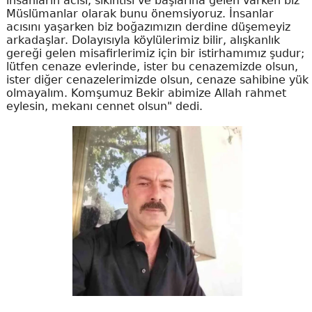
insanların acısı, sıkıntısı ve başlarına gelen varken biz
Müslümanlar olarak bunu önemsiyoruz. İnsanlar
acısını yaşarken biz boğazımızın derdine düşemeyiz
arkadaşlar. Dolayısıyla köylülerimiz bilir, alışkanlık
gereği gelen misafirlerimiz için bir istirhamımız şudur;
lütfen cenaze evlerinde, ister bu cenazemizde olsun,
ister diğer cenazelerimizde olsun, cenaze sahibine yük
olmayalım. Komşumuz Bekir abimize Allah rahmet
eylesin, mekanı cennet olsun" dedi.