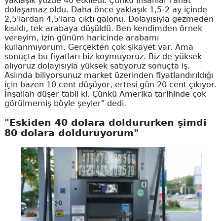
yaklaşık yüzde 40 etkiledi. Çünkü insanlar rahat
dolaşamaz oldu. Daha önce yaklaşık 1,5-2 ay içinde
2,5'lardan 4,5'lara çıktı galonu. Dolayısıyla gezmeden
kısıldı, tek arabaya düşüldü. Ben kendimden örnek
vereyim, izin günüm haricinde arabamı
kullanmıyorum. Gerçekten çok şikayet var. Ama
sonuçta bu fiyatları biz koymuyoruz. Biz de yüksek
alıyoruz dolayısıyla yüksek satıyoruz sonuçta iş.
Aslında biliyorsunuz market üzerinden fiyatlandırıldığı
için bazen 10 cent düşüyor, ertesi gün 20 cent çıkıyor.
İnşallah düşer tabii ki. Çünkü Amerika tarihinde çok
görülmemiş böyle şeyler" dedi.
"Eskiden 40 dolara doldururken şimdi
80 dolara dolduruyorum"