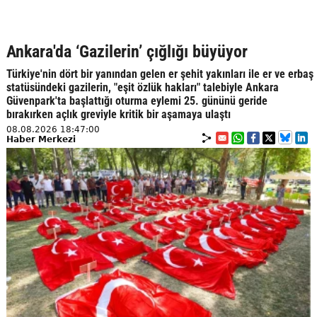
Ankara'da ‘Gazilerin’ çığlığı büyüyor
Türkiye'nin dört bir yanından gelen er şehit yakınları ile er ve erbaş
statüsündeki gazilerin, "eşit özlük hakları" talebiyle Ankara
Güvenpark'ta başlattığı oturma eylemi 25. gününü geride
bırakırken açlık greviyle kritik bir aşamaya ulaştı
08.08.2026 18:47:00
Haber Merkezi