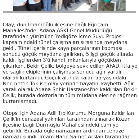
Olay, dün İmamoğlu ilçesine bağlı Eğriçam
Mahallesi'nde, Adana ASKİ Genel Müdürlüğü
tarafından yürütülen Yedigöze İçme Suyu Projesi
kapsamındaki tünel çalışmaları sırasında meydana
geldi. Tünel içerisinde kaya parçalarının kopması
sonucu göçük meydana gelirken, 5 işçi göçük altında
kaldı. İşçilerden 3'ü kendi imkanlarıyla göçükten
çıkarken, Bekir Çelik, bölgeye sevk edilen AFAD, itfaiye
ve sağlık ekiplerinin çalışması sonucu ağır yaralı
olarak kurtarıldı. Göçük altında kalan 55 yaşındaki
Necmettin Tok ise olay yerinde hayatını kaybetti. Ağır
yaralı olarak Adana Şehir Hastanesi'ne kaldırılan Bekir
Çelik, burada doktorların tüm müdahalelerine rağmen
kurtarılamadı.
Otopsi için Adana Adli Tıp Kurumu Morguna kaldırılan
Çelik'in cenazesi yakınları tarafından alınarak Kozan
ilçesine bağlı Durmuşlu Mahallesi'ndeki camiye
getirildi. Burada öğle namazının ardından cenaze
namazı kılındı. İmam Hatip Samet Arslan tarafından