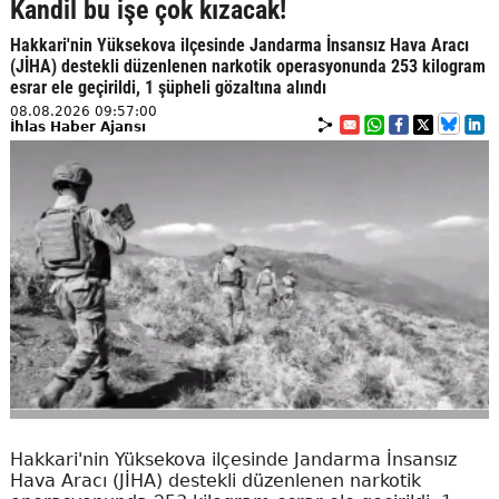
Kandil bu işe çok kızacak!
Hakkari'nin Yüksekova ilçesinde Jandarma İnsansız Hava Aracı
(JİHA) destekli düzenlenen narkotik operasyonunda 253 kilogram
esrar ele geçirildi, 1 şüpheli gözaltına alındı
08.08.2026 09:57:00
İhlas Haber Ajansı
Hakkari'nin Yüksekova ilçesinde Jandarma İnsansız
Hava Aracı (JİHA) destekli düzenlenen narkotik