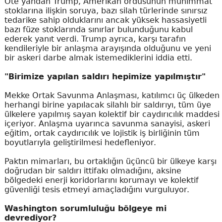
Öte yandan Trump, Amerikan ordusunun mühimmat
stoklarına ilişkin soruya, bazı silah türlerinde sınırsız
tedarike sahip olduklarını ancak yüksek hassasiyetli
bazı füze stoklarında sınırlar bulunduğunu kabul
ederek yanıt verdi. Trump ayrıca, karşı tarafın
kendileriyle bir anlaşma arayışında olduğunu ve yeni
bir askeri darbe almak istemediklerini iddia etti.
"Birimize yapılan saldırı hepimize yapılmıştır"
Mekke Ortak Savunma Anlaşması, katılımcı üç ülkeden
herhangi birine yapılacak silahlı bir saldırıyı, tüm üye
ülkelere yapılmış sayan kolektif bir caydırıcılık maddesi
içeriyor. Anlaşma uyarınca savunma sanayisi, askeri
eğitim, ortak caydırıcılık ve lojistik iş birliğinin tüm
boyutlarıyla geliştirilmesi hedefleniyor.
Paktın mimarları, bu ortaklığın üçüncü bir ülkeye karşı
doğrudan bir saldırı ittifakı olmadığını, aksine
bölgedeki enerji koridorlarını korumayı ve kolektif
güvenliği tesis etmeyi amaçladığını vurguluyor.
Washington sorumluluğu bölgeye mi
devrediyor?