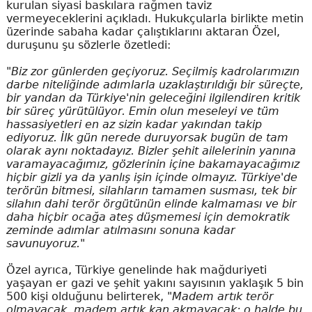
kurulan siyasi baskılara rağmen taviz
vermeyeceklerini açıkladı. Hukukçularla birlikte metin
üzerinde sabaha kadar çalıştıklarını aktaran Özel,
duruşunu şu sözlerle özetledi:
"Biz zor günlerden geçiyoruz. Seçilmiş kadrolarımızın
darbe niteliğinde adımlarla uzaklaştırıldığı bir süreçte,
bir yandan da Türkiye'nin geleceğini ilgilendiren kritik
bir süreç yürütülüyor. Emin olun meseleyi ve tüm
hassasiyetleri en az sizin kadar yakından takip
ediyoruz. İlk gün nerede duruyorsak bugün de tam
olarak aynı noktadayız. Bizler şehit ailelerinin yanına
varamayacağımız, gözlerinin içine bakamayacağımız
hiçbir gizli ya da yanlış işin içinde olmayız. Türkiye'de
terörün bitmesi, silahların tamamen susması, tek bir
silahın dahi terör örgütünün elinde kalmaması ve bir
daha hiçbir ocağa ateş düşmemesi için demokratik
zeminde adımlar atılmasını sonuna kadar
savunuyoruz."
Özel ayrıca, Türkiye genelinde hak mağduriyeti
yaşayan er gazi ve şehit yakını sayısının yaklaşık 5 bin
500 kişi olduğunu belirterek,
"Madem artık terör
olmayacak, madem artık kan akmayacak; o halde bu