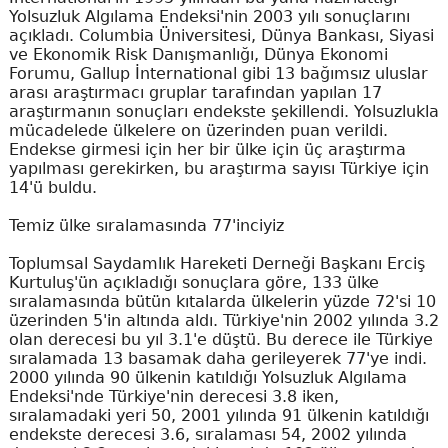
Yolsuzluk Algılama Endeksi'nin 2003 yılı sonuçlarını
açıkladı. Columbia Üniversitesi, Dünya Bankası, Siyasi
ve Ekonomik Risk Danışmanlığı, Dünya Ekonomi
Forumu, Gallup İnternational gibi 13 bağımsız uluslar
arası araştırmacı gruplar tarafından yapılan 17
araştırmanın sonuçları endekste şekillendi. Yolsuzlukla
mücadelede ülkelere on üzerinden puan verildi.
Endekse girmesi için her bir ülke için üç araştırma
yapılması gerekirken, bu araştırma sayısı Türkiye için
14'ü buldu.
Temiz ülke sıralamasında 77'inciyiz
Toplumsal Saydamlık Hareketi Derneği Başkanı Erciş
Kurtuluş'ün açıkladığı sonuçlara göre, 133 ülke
sıralamasında bütün kıtalarda ülkelerin yüzde 72'si 10
üzerinden 5'in altında aldı. Türkiye'nin 2002 yılında 3.2
olan derecesi bu yıl 3.1'e düştü. Bu derece ile Türkiye
sıralamada 13 basamak daha gerileyerek 77'ye indi.
2000 yılında 90 ülkenin katıldığı Yolsuzluk Algılama
Endeksi'nde Türkiye'nin derecesi 3.8 iken,
sıralamadaki yeri 50, 2001 yılında 91 ülkenin katıldığı
endekste derecesi 3.6, sıralaması 54, 2002 yılında