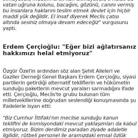
vatan uğruna kolunu, bacağını, gözünü, canını vermiş
bu insanlara haklarını teslim etmek devlet için hiçbir
maddi yük değildir. El insaf diyerek Meclis çatısı
altında sesiniz olmaya devam edeceğiz"
vurgusunu
yaptı.
Erdem Çerçioğlu: "Eğer bizi ağlatırsanız
hakkımızı helal etmiyoruz"
Özgür Özel'in ardından söz alan Şehit Aileleri ve
Gaziler Derneği Genel Başkanı Erdem Çerçioğlu, siyasi
partilerin getirdiği alternatif tekliflerin ve hükümetin
sunduğu paketlerin mevcut yaraları sarmadığını ifade
etti. Çerçioğlu, Meclis'te grubu bulunan tüm
milletvekillerine doğrudan seslendiği konuşmasında şu
ifadelerle isyan etti:
"Biz Cumhur İttifakı'nın meclise sunduğu kanun
teklifini de komisyondaki mevcut yaklaşımları da kabul
etmiyoruz. Bizim derdimiz paradan ziyade adaletle
ilgilidir, rütbeli personel ile aramızdaki emsal özlük