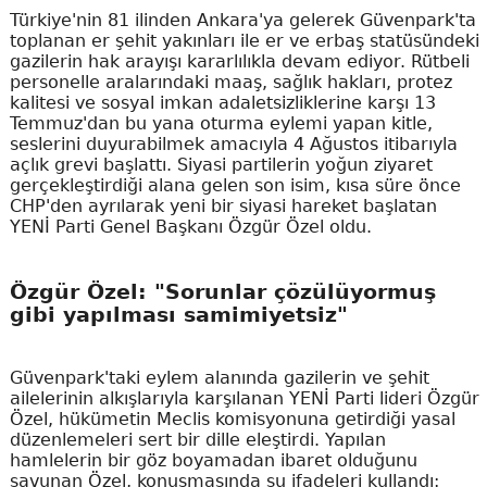
Türkiye'nin 81 ilinden Ankara'ya gelerek Güvenpark'ta
toplanan er şehit yakınları ile er ve erbaş statüsündeki
gazilerin hak arayışı kararlılıkla devam ediyor. Rütbeli
personelle aralarındaki maaş, sağlık hakları, protez
kalitesi ve sosyal imkan adaletsizliklerine karşı 13
Temmuz'dan bu yana oturma eylemi yapan kitle,
seslerini duyurabilmek amacıyla 4 Ağustos itibarıyla
açlık grevi başlattı. Siyasi partilerin yoğun ziyaret
gerçekleştirdiği alana gelen son isim, kısa süre önce
CHP'den ayrılarak yeni bir siyasi hareket başlatan
YENİ Parti Genel Başkanı Özgür Özel oldu.
Özgür Özel: "Sorunlar çözülüyormuş
gibi yapılması samimiyetsiz"
Güvenpark'taki eylem alanında gazilerin ve şehit
ailelerinin alkışlarıyla karşılanan YENİ Parti lideri Özgür
Özel, hükümetin Meclis komisyonuna getirdiği yasal
düzenlemeleri sert bir dille eleştirdi. Yapılan
hamlelerin bir göz boyamadan ibaret olduğunu
savunan Özel, konuşmasında şu ifadeleri kullandı: