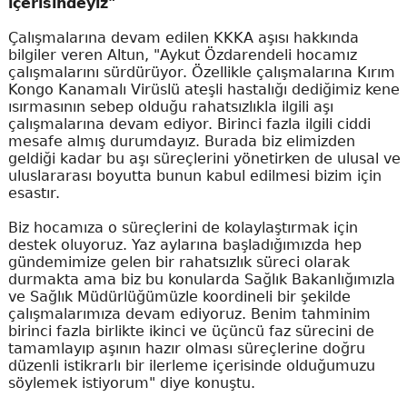
içerisindeyiz"
Çalışmalarına devam edilen KKKA aşısı hakkında
bilgiler veren Altun, "Aykut Özdarendeli hocamız
çalışmalarını sürdürüyor. Özellikle çalışmalarına Kırım
Kongo Kanamalı Virüslü ateşli hastalığı dediğimiz kene
ısırmasının sebep olduğu rahatsızlıkla ilgili aşı
çalışmalarına devam ediyor. Birinci fazla ilgili ciddi
mesafe almış durumdayız. Burada biz elimizden
geldiği kadar bu aşı süreçlerini yönetirken de ulusal ve
uluslararası boyutta bunun kabul edilmesi bizim için
esastır.
Biz hocamıza o süreçlerini de kolaylaştırmak için
destek oluyoruz. Yaz aylarına başladığımızda hep
gündemimize gelen bir rahatsızlık süreci olarak
durmakta ama biz bu konularda Sağlık Bakanlığımızla
ve Sağlık Müdürlüğümüzle koordineli bir şekilde
çalışmalarımıza devam ediyoruz. Benim tahminim
birinci fazla birlikte ikinci ve üçüncü faz sürecini de
tamamlayıp aşının hazır olması süreçlerine doğru
düzenli istikrarlı bir ilerleme içerisinde olduğumuzu
söylemek istiyorum" diye konuştu.