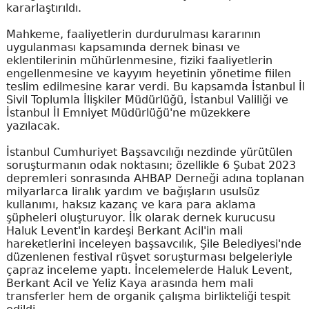
kararlaştırıldı.
Mahkeme, faaliyetlerin durdurulması kararının
uygulanması kapsamında dernek binası ve
eklentilerinin mühürlenmesine, fiziki faaliyetlerin
engellenmesine ve kayyım heyetinin yönetime fiilen
teslim edilmesine karar verdi. Bu kapsamda İstanbul İl
Sivil Toplumla İlişkiler Müdürlüğü, İstanbul Valiliği ve
İstanbul İl Emniyet Müdürlüğü'ne müzekkere
yazılacak.
İstanbul Cumhuriyet Başsavcılığı nezdinde yürütülen
soruşturmanın odak noktasını; özellikle 6 Şubat 2023
depremleri sonrasında AHBAP Derneği adına toplanan
milyarlarca liralık yardım ve bağışların usulsüz
kullanımı, haksız kazanç ve kara para aklama
şüpheleri oluşturuyor. İlk olarak dernek kurucusu
Haluk Levent'in kardeşi Berkant Acil'in mali
hareketlerini inceleyen başsavcılık, Şile Belediyesi'nde
düzenlenen festival rüşvet soruşturması belgeleriyle
çapraz inceleme yaptı. İncelemelerde Haluk Levent,
Berkant Acil ve Yeliz Kaya arasında hem mali
transferler hem de organik çalışma birlikteliği tespit