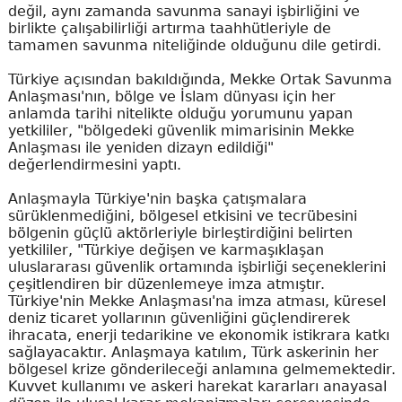
değil, aynı zamanda savunma sanayi işbirliğini ve
birlikte çalışabilirliği artırma taahhütleriyle de
tamamen savunma niteliğinde olduğunu dile getirdi.
Türkiye açısından bakıldığında, Mekke Ortak Savunma
Anlaşması'nın, bölge ve İslam dünyası için her
anlamda tarihi nitelikte olduğu yorumunu yapan
yetkililer, "bölgedeki güvenlik mimarisinin Mekke
Anlaşması ile yeniden dizayn edildiği"
değerlendirmesini yaptı.
Anlaşmayla Türkiye'nin başka çatışmalara
sürüklenmediğini, bölgesel etkisini ve tecrübesini
bölgenin güçlü aktörleriyle birleştirdiğini belirten
yetkililer, "Türkiye değişen ve karmaşıklaşan
uluslararası güvenlik ortamında işbirliği seçeneklerini
çeşitlendiren bir düzenlemeye imza atmıştır.
Türkiye'nin Mekke Anlaşması'na imza atması, küresel
deniz ticaret yollarının güvenliğini güçlendirerek
ihracata, enerji tedarikine ve ekonomik istikrara katkı
sağlayacaktır. Anlaşmaya katılım, Türk askerinin her
bölgesel krize gönderileceği anlamına gelmemektedir.
Kuvvet kullanımı ve askeri harekat kararları anayasal