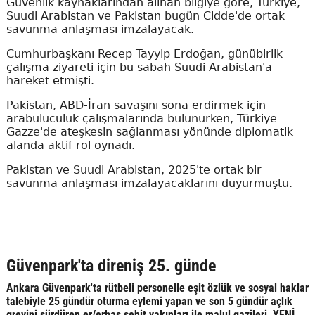
Güvenlik kaynaklarından alınan bilgiye göre, Türkiye,
Suudi Arabistan ve Pakistan bugün Cidde'de ortak
savunma anlaşması imzalayacak.
Cumhurbaşkanı Recep Tayyip Erdoğan, günübirlik
çalışma ziyareti için bu sabah Suudi Arabistan'a
hareket etmişti.
Pakistan, ABD-İran savaşını sona erdirmek için
arabuluculuk çalışmalarında bulunurken, Türkiye
Gazze'de ateşkesin sağlanması yönünde diplomatik
alanda aktif rol oynadı.
Pakistan ve Suudi Arabistan, 2025'te ortak bir
savunma anlaşması imzalayacaklarını duyurmuştu.
Güvenpark'ta direniş 25. günde
Ankara Güvenpark'ta rütbeli personelle eşit özlük ve sosyal haklar
talebiyle 25 gündür oturma eylemi yapan ve son 5 gündür açlık
grevini sürdüren er/erbaş şehit yakınları ile malul gazileri, YENİ