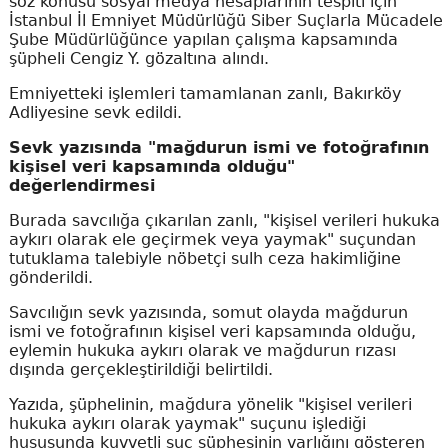
söz konusu sosyal medya hesaplarının tespiti için
İstanbul İl Emniyet Müdürlüğü Siber Suçlarla Mücadele
Şube Müdürlüğünce yapılan çalışma kapsamında
şüpheli Cengiz Y. gözaltına alındı.
Emniyetteki işlemleri tamamlanan zanlı, Bakırköy
Adliyesine sevk edildi.
Sevk yazısında "mağdurun ismi ve fotoğrafının
kişisel veri kapsamında olduğu"
değerlendirmesi
Burada savcılığa çıkarılan zanlı, "kişisel verileri hukuka
aykırı olarak ele geçirmek veya yaymak" suçundan
tutuklama talebiyle nöbetçi sulh ceza hakimliğine
gönderildi.
Savcılığın sevk yazısında, somut olayda mağdurun
ismi ve fotoğrafının kişisel veri kapsamında olduğu,
eylemin hukuka aykırı olarak ve mağdurun rızası
dışında gerçekleştirildiği belirtildi.
Yazıda, şüphelinin, mağdura yönelik "kişisel verileri
hukuka aykırı olarak yaymak" suçunu işlediği
hususunda kuvvetli suç şüphesinin varlığını gösteren