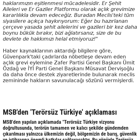
haklarımızın eşitlenmesi mücadelesidir. Er Şehit
Aileleri ve Er Gaziler Platformu olarak açlık grevimize
kararlılıkla devam edeceğiz. Buradan Meclis'teki tüm
siyasilere açıkça haykırıyorum: Eğer bu hazırlanan
çerçeve yasada şehit ailelerini ve gazileri bir kez daha
boynu bükük bırakır, bizi ağlatırsanız, size de bu
devlete de hakkımızı helal etmiyoruz!"
Haber kaynaklarının aktardığı bilgilere göre,
Güvenpark'taki çadırlarda nöbetleşe devam eden
açlık grevi eylemine Zafer Partisi Genel Başkanı Ümit
Özdağ ve İYİ Parti Genel Başkanı Müsavat Dervişoğlu
da daha önce destek ziyaretlerinde bulunarak meclis
zemininde hakların savunulacağı sözünü vermişlerdi.
MSB'den 'Terörsüz Türkiye' açıklaması
MSB'den yapılan açıklamada "Terörsüz Türkiye vizyonu
doğrultusunda, terörün tamamen ve kalıcı şekilde gündemden
çıkarılması yalnızca ülkemizin değil, bölgemizin de barış, güvenlik
ve istikrarına önemli katkılar sağlayacaktır. Bu yönüyle Terörsüz