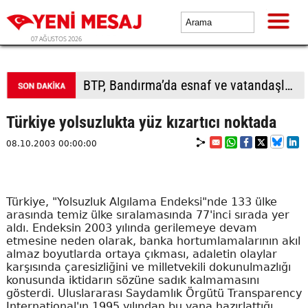
07 AĞUSTOS 2026
BTP, Bandırma’da esnaf ve vatandaşla buluştu
Türkiye yolsuzlukta yüz kızartıcı noktada
08.10.2003 00:00:00
Türkiye, "Yolsuzluk Algılama Endeksi"nde 133 ülke
arasında temiz ülke sıralamasında 77'inci sırada yer
aldı. Endeksin 2003 yılında gerilemeye devam
etmesine neden olarak, banka hortumlamalarının akıl
almaz boyutlarda ortaya çıkması, adaletin olaylar
karşısında çaresizliğini ve milletvekili dokunulmazlığı
konusunda iktidarın sözüne sadık kalmamasını
gösterdi. Uluslararası Saydamlık Örgütü Transparency
International'ın 1995 yılından bu yana hazırlattığı