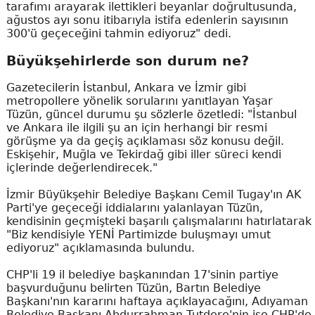
tarafımı arayarak ilettikleri beyanlar doğrultusunda,
ağustos ayı sonu itibarıyla istifa edenlerin sayısının
300'ü geçeceğini tahmin ediyoruz" dedi.
Büyükşehirlerde son durum ne?
Gazetecilerin İstanbul, Ankara ve İzmir gibi
metropollere yönelik sorularını yanıtlayan Yaşar
Tüzün, güncel durumu şu sözlerle özetledi: "İstanbul
ve Ankara ile ilgili şu an için herhangi bir resmi
görüşme ya da geçiş açıklaması söz konusu değil.
Eskişehir, Muğla ve Tekirdağ gibi iller süreci kendi
içlerinde değerlendirecek."
İzmir Büyükşehir Belediye Başkanı Cemil Tugay'ın AK
Parti'ye geçeceği iddialarını yalanlayan Tüzün,
kendisinin geçmişteki başarılı çalışmalarını hatırlatarak
"Biz kendisiyle YENİ Partimizde buluşmayı umut
ediyoruz" açıklamasında bulundu.
CHP'li 19 il belediye başkanından 17'sinin partiye
başvurduğunu belirten Tüzün, Bartın Belediye
Başkanı'nın kararını haftaya açıklayacağını, Adıyaman
Belediye Başkanı Abdurrahman Tutdere'nin ise CHP'de