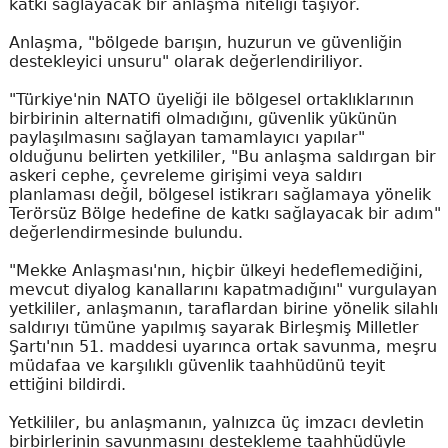
katkı sağlayacak bir anlaşma niteliği taşıyor.
Anlaşma, "bölgede barışın, huzurun ve güvenliğin
destekleyici unsuru" olarak değerlendiriliyor.
"Türkiye'nin NATO üyeliği ile bölgesel ortaklıklarının
birbirinin alternatifi olmadığını, güvenlik yükünün
paylaşılmasını sağlayan tamamlayıcı yapılar"
olduğunu belirten yetkililer, "Bu anlaşma saldırgan bir
askeri cephe, çevreleme girişimi veya saldırı
planlaması değil, bölgesel istikrarı sağlamaya yönelik
Terörsüz Bölge hedefine de katkı sağlayacak bir adım"
değerlendirmesinde bulundu.
"Mekke Anlaşması'nın, hiçbir ülkeyi hedeflemediğini,
mevcut diyalog kanallarını kapatmadığını" vurgulayan
yetkililer, anlaşmanın, taraflardan birine yönelik silahlı
saldırıyı tümüne yapılmış sayarak Birleşmiş Milletler
Şartı'nın 51. maddesi uyarınca ortak savunma, meşru
müdafaa ve karşılıklı güvenlik taahhüdünü teyit
ettiğini bildirdi.
Yetkililer, bu anlaşmanın, yalnızca üç imzacı devletin
birbirlerinin savunmasını destekleme taahhüdüyle