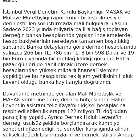
edildi.
İstanbul Vergi Denetim Kurulu Başkanlığı, MASAK ve
Mülkiye Müfettişliği raporlarının birleştirilmesiyle
derinleştirilen soruşturmada mali bulgulara ulaşıldı.
Sadece 2023 yılında milyarlarca lira bağış toplayan
derneğin banka hesaplarında yapılan incelemelerde,
hesap bakiyelerinin neredeyse tamamen boşaltıldığı
saptandı. Banka detaylarına göre dernek hesaplarında
yalnızca 266 bin TL, 786 bin TL, 8 bin 598 Dolar ve 19
bin Euro civarında bir meblağ kaldığı görüldü. Hatta
pazar günleri de dahil olmak üzere dernek
hesaplarından yüksek miktarlı finansal işlemler
yapıldığı ve bu hesaplarda tek işlem yetkilisinin Haluk
Levent olduğu banka kayıtlarıyla doğrulandı.
Davaname metninde yer alan Mali Müfettişlik ve
MASAK verilerine göre, dernek bütçesinden Haluk
Levent'in asistanı Yeliz Kaya'nın kişisel hesaplarına
tespit edilebilen ilk etapta 122 milyon TL doğrudan
para çıkışı yapıldı. Ayrıca Dernek Haluk Levent'in
derneği usulsüz şekilde borçlandırarak kambiyo
senetleri düzenlediği, bu senetler karşılığında alınan
yüksek değerli taşınmazların ve dernek iştiraki Ahbap