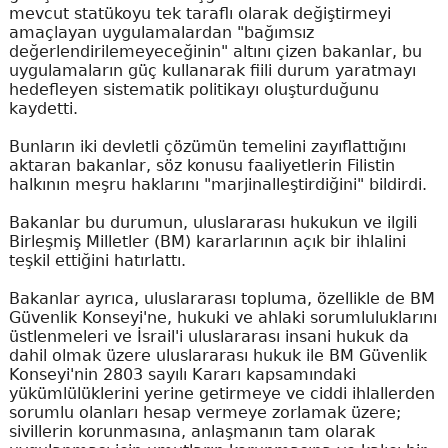
mevcut statükoyu tek taraflı olarak değiştirmeyi
amaçlayan uygulamalardan "bağımsız
değerlendirilemeyeceğinin" altını çizen bakanlar, bu
uygulamaların güç kullanarak fiili durum yaratmayı
hedefleyen sistematik politikayı oluşturduğunu
kaydetti.
Bunların iki devletli çözümün temelini zayıflattığını
aktaran bakanlar, söz konusu faaliyetlerin Filistin
halkının meşru haklarını "marjinalleştirdiğini" bildirdi.
Bakanlar bu durumun, uluslararası hukukun ve ilgili
Birleşmiş Milletler (BM) kararlarının açık bir ihlalini
teşkil ettiğini hatırlattı.
Bakanlar ayrıca, uluslararası topluma, özellikle de BM
Güvenlik Konseyi'ne, hukuki ve ahlaki sorumluluklarını
üstlenmeleri ve İsrail'i uluslararası insani hukuk da
dahil olmak üzere uluslararası hukuk ile BM Güvenlik
Konseyi'nin 2803 sayılı Kararı kapsamındaki
yükümlülüklerini yerine getirmeye ve ciddi ihlallerden
sorumlu olanları hesap vermeye zorlamak üzere;
sivillerin korunmasına, anlaşmanın tam olarak