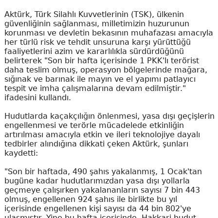
Aktürk, Türk Silahlı Kuvvetlerinin (TSK), ülkenin
güvenliğinin sağlanması, milletimizin huzurunun
korunması ve devletin bekasının muhafazası amacıyla
her türlü risk ve tehdit unsuruna karşı yürüttüğü
faaliyetlerini azim ve kararlılıkla sürdürdüğünü
belirterek "Son bir hafta içerisinde 1 PKK'lı terörist
daha teslim olmuş, operasyon bölgelerinde mağara,
sığınak ve barınak ile mayın ve el yapımı patlayıcı
tespit ve imha çalışmalarına devam edilmiştir."
ifadesini kullandı.
Hudutlarda kaçakçılığın önlenmesi, yasa dışı geçişlerin
engellenmesi ve terörle mücadelede etkinliğin
artırılması amacıyla etkin ve ileri teknolojiye dayalı
tedbirler alındığına dikkati çeken Aktürk, şunları
kaydetti:
"Son bir haftada, 490 şahıs yakalanmış, 1 Ocak'tan
bugüne kadar hudutlarımızdan yasa dışı yollarla
geçmeye çalışırken yakalananların sayısı 7 bin 443
olmuş, engellenen 924 şahıs ile birlikte bu yıl
içerisinde engellenen kişi sayısı da 44 bin 802'ye
ulaşmıştır. Yine bu hafta içerisinde, Hakkari hudut