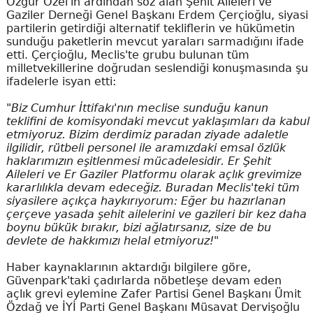
Özgür Özel'in ardından söz alan Şehit Aileleri ve
Gaziler Derneği Genel Başkanı Erdem Çerçioğlu, siyasi
partilerin getirdiği alternatif tekliflerin ve hükümetin
sunduğu paketlerin mevcut yaraları sarmadığını ifade
etti. Çerçioğlu, Meclis'te grubu bulunan tüm
milletvekillerine doğrudan seslendiği konuşmasında şu
ifadelerle isyan etti:
"Biz Cumhur İttifakı'nın meclise sunduğu kanun
teklifini de komisyondaki mevcut yaklaşımları da kabul
etmiyoruz. Bizim derdimiz paradan ziyade adaletle
ilgilidir, rütbeli personel ile aramızdaki emsal özlük
haklarımızın eşitlenmesi mücadelesidir. Er Şehit
Aileleri ve Er Gaziler Platformu olarak açlık grevimize
kararlılıkla devam edeceğiz. Buradan Meclis'teki tüm
siyasilere açıkça haykırıyorum: Eğer bu hazırlanan
çerçeve yasada şehit ailelerini ve gazileri bir kez daha
boynu bükük bırakır, bizi ağlatırsanız, size de bu
devlete de hakkımızı helal etmiyoruz!"
Haber kaynaklarının aktardığı bilgilere göre,
Güvenpark'taki çadırlarda nöbetleşe devam eden
açlık grevi eylemine Zafer Partisi Genel Başkanı Ümit
Özdağ ve İYİ Parti Genel Başkanı Müsavat Dervişoğlu