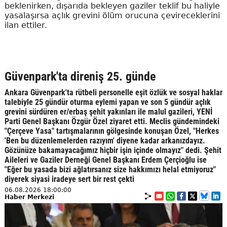
beklenirken, dışarıda bekleyen gaziler teklif bu haliyle
yasalaşırsa açlık grevini ölüm orucuna çevireceklerini
ilan ettiler.
Güvenpark'ta direniş 25. günde
Ankara Güvenpark'ta rütbeli personelle eşit özlük ve sosyal haklar
talebiyle 25 gündür oturma eylemi yapan ve son 5 gündür açlık
grevini sürdüren er/erbaş şehit yakınları ile malul gazileri, YENİ
Parti Genel Başkanı Özgür Özel ziyaret etti. Meclis gündemindeki
"Çerçeve Yasa" tartışmalarının gölgesinde konuşan Özel, "Herkes
'Ben bu düzenlemelerden razıyım' diyene kadar arkanızdayız.
Gözünüze bakamayacağımız hiçbir işin içinde olmayız" dedi. Şehit
Aileleri ve Gaziler Derneği Genel Başkanı Erdem Çerçioğlu ise
"Eğer bu yasada bizi ağlatırsanız size hakkımızı helal etmiyoruz"
diyerek siyasi iradeye sert bir rest çekti
06.08.2026 18:00:00
Haber Merkezi