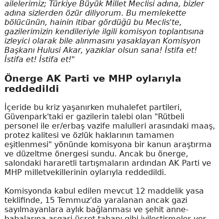
ailelerimiz; Türkiye Büyük Millet Meclisi adına, bizler
adına sizlerden özür diliyorum. Bu memlekette
bölücünün, hainin itibar gördüğü bu Meclis'te,
gazilerimizin kendileriyle ilgili komisyon toplantısına
izleyici olarak bile alınmasını yasaklayan Komisyon
Başkanı Hulusi Akar, yazıklar olsun sana! İstifa et!
İstifa et! İstifa et!"
Önerge AK Parti ve MHP oylarıyla
reddedildi
İçeride bu kriz yaşanırken muhalefet partileri,
Güvenpark'taki er gazilerin talebi olan "Rütbeli
personel ile er/erbaş vazife malulleri arasındaki maaş,
protez kalitesi ve özlük haklarının tamamen
eşitlenmesi" yönünde komisyona bir kanun araştırma
ve düzeltme önergesi sundu. Ancak bu önerge,
salondaki hararetli tartışmaların ardından AK Parti ve
MHP milletvekillerinin oylarıyla reddedildi.
Komisyonda kabul edilen mevcut 12 maddelik yasa
teklifinde, 15 Temmuz'da yaralanan ancak gazi
sayılmayanlara aylık bağlanması ve şehit anne-
babalarına asgari ücret tabanı gibi iyileştirmeler yer