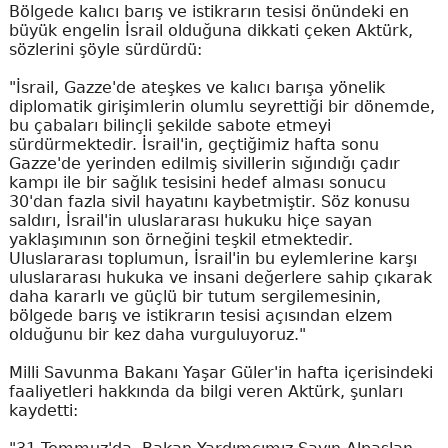
Bölgede kalıcı barış ve istikrarın tesisi önündeki en
büyük engelin İsrail olduğuna dikkati çeken Aktürk,
sözlerini şöyle sürdürdü:
"İsrail, Gazze'de ateşkes ve kalıcı barışa yönelik
diplomatik girişimlerin olumlu seyrettiği bir dönemde,
bu çabaları bilinçli şekilde sabote etmeyi
sürdürmektedir. İsrail'in, geçtiğimiz hafta sonu
Gazze'de yerinden edilmiş sivillerin sığındığı çadır
kampı ile bir sağlık tesisini hedef alması sonucu
30'dan fazla sivil hayatını kaybetmiştir. Söz konusu
saldırı, İsrail'in uluslararası hukuku hiçe sayan
yaklaşımının son örneğini teşkil etmektedir.
Uluslararası toplumun, İsrail'in bu eylemlerine karşı
uluslararası hukuka ve insani değerlere sahip çıkarak
daha kararlı ve güçlü bir tutum sergilemesinin,
bölgede barış ve istikrarın tesisi açısından elzem
olduğunu bir kez daha vurguluyoruz."
Milli Savunma Bakanı Yaşar Güler'in hafta içerisindeki
faaliyetleri hakkında da bilgi veren Aktürk, şunları
kaydetti: