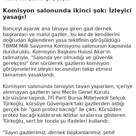
Komisyon salonunda ikinci şok: İzleyici
yasağı!
Bahçeyi aşarak ana binaya giren gazi dernek
başkanları ve malul gaziler, bu kez de kendilerini
doğrudan ilgilendiren yasa teklifinin görüşüldüğü
TBMM Milli Savunma Komisyonu salonunun kapısında
durduruldu. Komisyon Başkanı Hulusi Akar'ın
talimatıyla, "Salonda yer olmadığı ve güvenlik
gerekçesi" öne sürülerek gazilerin komisyon
görüşmelerini izleyici locasından takip etmesi
tamamen yasaklandı.
Komisyon salonunda tansiyon tavan yaparken, içeriye
alınmayan gazilerin sesi Meclis Genel Kurulu
kürsüsüne taşındı. İYİ Parti Bursa Milletvekili Selçuk
Türkoğlu, kürsüye Güvenpark'taki gazilerden aldığı
gerçek bir "gazi protez bacağı" ile çıktı. Kürsüden
protez bacağı kaldırarak iktidar sıralarına gösteren
Türkoğlu, sert bir tonda şu ifadeleri kullandı:
"Sayın gazilerimiz, dernek başkanlarımız, şehit