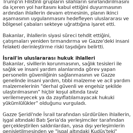
Trump'ın Filistinli grupların silahların sınırlandırılmasını
da içeren yol haritasını kabul ettiğini duyurmasının
ardından ihlallerin devam etmesinin, planın ikinci
aşamasının uygulanmasını hedefleyen uluslararası ve
bölgesel çabaları sekteye uğrattığına işaret etti.
Bakanlar, ihlallerin siyasi süreci tehdit ettiğini,
çatışmaları yeniden tırmandırma ve Gazze'deki insani
felaketi derinleştirme riski taşıdığını belirtti.
İsrail'in uluslararası hukuk ihlalleri
Bakanlar, sivillerin korunmasının, sağlık tesisleri ile
sağlık ve insani yardım alanlarında görev yapan
personelin güvenliğinin sağlanmasının ve Gazze
genelinde insani yardım, tıbbi malzeme ve acil yardım
malzemelerinin "derhal güvenli ve engelsiz şekilde
ulaştırılmasının" hiçbir koşul altında taviz
verilemeyecek ya da zayıflatılamayacak hukuki
yükümlülükler" olduğunu vurguladı.
Gazze Şeridi'nde İsrail tarafından sürdürülen ihlallerin,
işgal altındaki Batı Şeria'da yerleşimciler tarafından
gerçekleştirilen saldırılardan, yasa dışı yerleşimlerin
genişletilmesinden ve "işgal altındaki Kudüs'teki"