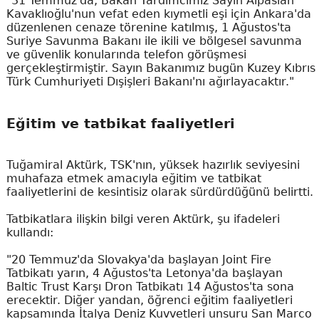
"31 Temmuz'da, Bakan Yardımcımız Sayın Alpaslan
Kavaklıoğlu'nun vefat eden kıymetli eşi için Ankara'da
düzenlenen cenaze törenine katılmış, 1 Ağustos'ta
Suriye Savunma Bakanı ile ikili ve bölgesel savunma
ve güvenlik konularında telefon görüşmesi
gerçekleştirmiştir. Sayın Bakanımız bugün Kuzey Kıbrıs
Türk Cumhuriyeti Dışişleri Bakanı'nı ağırlayacaktır."
Eğitim ve tatbikat faaliyetleri
Tuğamiral Aktürk, TSK'nın, yüksek hazırlık seviyesini
muhafaza etmek amacıyla eğitim ve tatbikat
faaliyetlerini de kesintisiz olarak sürdürdüğünü belirtti.
Tatbikatlara ilişkin bilgi veren Aktürk, şu ifadeleri
kullandı:
"20 Temmuz'da Slovakya'da başlayan Joint Fire
Tatbikatı yarın, 4 Ağustos'ta Letonya'da başlayan
Baltic Trust Karşı Dron Tatbikatı 14 Ağustos'ta sona
erecektir. Diğer yandan, öğrenci eğitim faaliyetleri
kapsamında İtalya Deniz Kuvvetleri unsuru San Marco