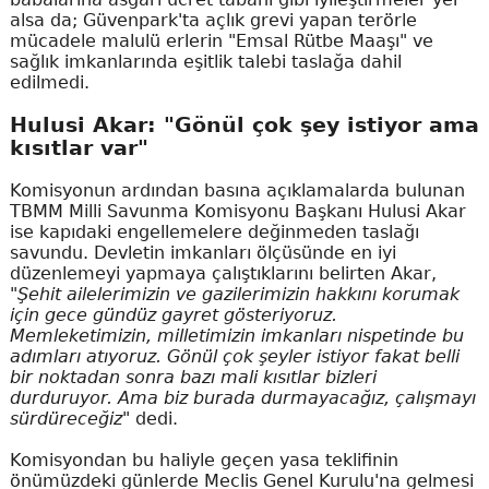
alsa da; Güvenpark'ta açlık grevi yapan terörle
mücadele malulü erlerin "Emsal Rütbe Maaşı" ve
sağlık imkanlarında eşitlik talebi taslağa dahil
edilmedi.
Hulusi Akar: "Gönül çok şey istiyor ama
kısıtlar var"
Komisyonun ardından basına açıklamalarda bulunan
TBMM Milli Savunma Komisyonu Başkanı Hulusi Akar
ise kapıdaki engellemelere değinmeden taslağı
savundu. Devletin imkanları ölçüsünde en iyi
düzenlemeyi yapmaya çalıştıklarını belirten Akar,
"Şehit ailelerimizin ve gazilerimizin hakkını korumak
için gece gündüz gayret gösteriyoruz.
Memleketimizin, milletimizin imkanları nispetinde bu
adımları atıyoruz. Gönül çok şeyler istiyor fakat belli
bir noktadan sonra bazı mali kısıtlar bizleri
durduruyor. Ama biz burada durmayacağız, çalışmayı
sürdüreceğiz"
dedi.
Komisyondan bu haliyle geçen yasa teklifinin
önümüzdeki günlerde Meclis Genel Kurulu'na gelmesi