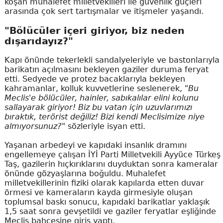
koşan muhalefet milletvekilleri ile güvenlik güçleri
arasında çok sert tartışmalar ve itişmeler yaşandı.
"Bölücüler içeri giriyor, biz neden
dışarıdayız?"
Kapı önünde tekerlekli sandalyeleriyle ve bastonlarıyla
barikatın açılmasını bekleyen gaziler duruma feryat
etti. Sedyede ve protez bacaklarıyla bekleyen
kahramanlar, kolluk kuvvetlerine seslenerek,
"Bu
Meclis'e bölücüler, hainler, sabıkalılar elini kolunu
sallayarak giriyor! Biz bu vatan için uzuvlarımızı
bıraktık, terörist değiliz! Bizi kendi Meclisimize niye
almıyorsunuz?"
sözleriyle isyan etti.
Yaşanan arbedeyi ve kapıdaki insanlık dramını
engellemeye çalışan İYİ Parti Milletvekili Ayyüce Türkeş
Taş, gazilerin hıçkırıklarını duyduktan sonra kameralar
önünde gözyaşlarına boğuldu. Muhalefet
milletvekillerinin fiziki olarak kapılarda etten duvar
örmesi ve kameraların kayda girmesiyle oluşan
toplumsal baskı sonucu, kapıdaki barikatlar yaklaşık
1,5 saat sonra gevşetildi ve gaziler feryatlar eşliğinde
Meclis bahçesine giriş yaptı.