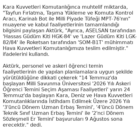
Kara Kuvvetleri Komutanlığınca muhtelif miktarda,
"Tayfun Fırlatma, Taşıma Yükleme ve Komuta Kontrol
Aracı, Karinalı Bot ile Milli Piyade Tüfeği MPT-76'nın"
muayene ve kabul faaliyetlerinin tamamlandığı
bilgisini paylaşan Aktürk, "Ayrıca, ASELSAN tarafından
'Hassas Güdüm Kiti HGK-84' ve 'Lazer Güdüm Kiti LGK-
82/84' ile Roketsan tarafından 'SOM-B1T' mühimmatı
Hava Kuvvetleri Komutanlığımıza teslim edilmiştir."
ifadelerini kullandı.
Aktürk, personel ve askeri öğrenci temin
faaliyetlerinin de yapılan planlamalara uygun şekilde
yürütüldüğüne dikkati çekerek "14 Temmuz'da
başlayan Milli Savunma Üniversitesi '2026 Yılı Askeri
Öğrenci Temini Seçim Aşaması Faaliyetleri' yarın 24
Temmuz'da başlayan Kara, Deniz ve Hava Kuvvetleri
Komutanlıklarında İstihdam Edilmek Üzere 2026 Yılı
'3'üncü Dönem Uzman Erbaş Temini', '4'üncü Dönem
Teknik Sınıf Uzman Erbaş Temini' ile '2'nci Dönem
Sözleşmeli Er Temini' başvuruları 9 Ağustos sona
erecektir." dedi.