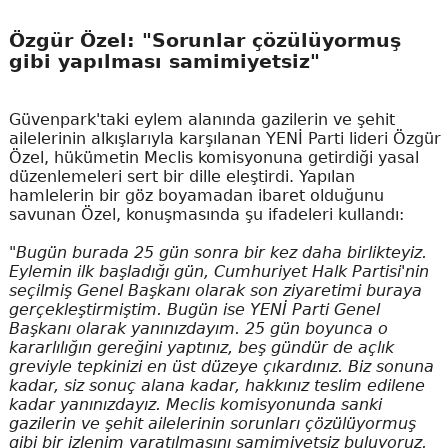
Özgür Özel: "Sorunlar çözülüyormuş
gibi yapılması samimiyetsiz"
Güvenpark'taki eylem alanında gazilerin ve şehit
ailelerinin alkışlarıyla karşılanan YENİ Parti lideri Özgür
Özel, hükümetin Meclis komisyonuna getirdiği yasal
düzenlemeleri sert bir dille eleştirdi. Yapılan
hamlelerin bir göz boyamadan ibaret olduğunu
savunan Özel, konuşmasında şu ifadeleri kullandı:
"Bugün burada 25 gün sonra bir kez daha birlikteyiz.
Eylemin ilk başladığı gün, Cumhuriyet Halk Partisi'nin
seçilmiş Genel Başkanı olarak son ziyaretimi buraya
gerçekleştirmiştim. Bugün ise YENİ Parti Genel
Başkanı olarak yanınızdayım. 25 gün boyunca o
kararlılığın gereğini yaptınız, beş gündür de açlık
greviyle tepkinizi en üst düzeye çıkardınız. Biz sonuna
kadar, siz sonuç alana kadar, hakkınız teslim edilene
kadar yanınızdayız. Meclis komisyonunda sanki
gazilerin ve şehit ailelerinin sorunları çözülüyormuş
gibi bir izlenim yaratılmasını samimiyetsiz buluyoruz.