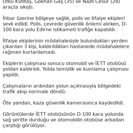
Utku Kızıltaş, Gökhan Gaş (35) ve Nazlı Cesur (28)
araçta sıkıştı.
İhbar üzerine bölgeye sağlık, polis ve itfaiye ekipleri
sevk edildi. Polis, çevrede güvenlik önlemi alırken, D-
100 kara yolu Edirne istikameti trafiğe kapatıldı.
İtfaiye ekiplerinin müdahalesiyle bulundukları yerden
çıkarılan 3 kişi, kaldırıldıkları hastanede müdahalelere
rağmen kurtarılamadı.
Ekiplerin çalışması sonucu otomobil ve İETT otobüsü
yoldan kaldırıldı. Yolda temizlik ve kumlama çalışması
yapıldı.
Çalışmaların ardından yolun açılmasıyla bölgedeki
trafik akışı normale döndü.
Öte yandan, kaza güvenlik kamerasınca kaydedildi.
Görüntülerde İETT otobüsünün D-100 kara yolunda
sağ şeritte durduğu ve otomobilin otobüse arkadan
çarptığı görülüyor.