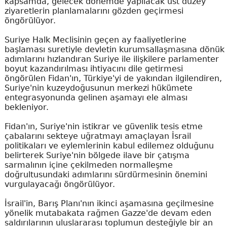
kapsamda, gelecek dönemde yapılacak üst düzey
ziyaretlerin planlamalarını gözden geçirmesi
öngörülüyor.
Suriye Halk Meclisinin geçen ay faaliyetlerine
başlaması suretiyle devletin kurumsallaşmasına dönük
adımlarını hızlandıran Suriye ile ilişkilere parlamenter
boyut kazandırılması ihtiyacını dile getirmesi
öngörülen Fidan'ın, Türkiye'yi de yakından ilgilendiren,
Suriye'nin kuzeydoğusunun merkezi hükümete
entegrasyonunda gelinen aşamayı ele alması
bekleniyor.
Fidan'ın, Suriye'nin istikrar ve güvenlik tesis etme
çabalarını sekteye uğratmayı amaçlayan İsrail
politikaları ve eylemlerinin kabul edilemez olduğunu
belirterek Suriye'nin bölgede ilave bir çatışma
sarmalının içine çekilmeden normalleşme
doğrultusundaki adımlarını sürdürmesinin önemini
vurgulayacağı öngörülüyor.
İsrail'in, Barış Planı'nın ikinci aşamasına geçilmesine
yönelik mutabakata rağmen Gazze'de devam eden
saldırılarının uluslararası toplumun desteğiyle bir an