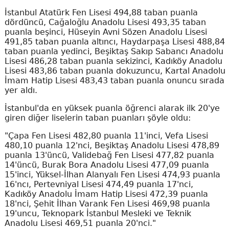
İstanbul Atatürk Fen Lisesi 494,88 taban puanla
dördüncü, Cağaloğlu Anadolu Lisesi 493,35 taban
puanla beşinci, Hüseyin Avni Sözen Anadolu Lisesi
491,85 taban puanla altıncı, Haydarpaşa Lisesi 488,84
taban puanla yedinci, Beşiktaş Sakıp Sabancı Anadolu
Lisesi 486,28 taban puanla sekizinci, Kadıköy Anadolu
Lisesi 483,86 taban puanla dokuzuncu, Kartal Anadolu
İmam Hatip Lisesi 483,43 taban puanla onuncu sırada
yer aldı.
İstanbul'da en yüksek puanla öğrenci alarak ilk 20'ye
giren diğer liselerin taban puanları şöyle oldu:
"Çapa Fen Lisesi 482,80 puanla 11'inci, Vefa Lisesi
480,10 puanla 12'nci, Beşiktaş Anadolu Lisesi 478,89
puanla 13'üncü, Validebağ Fen Lisesi 477,82 puanla
14'üncü, Burak Bora Anadolu Lisesi 477,09 puanla
15'inci, Yüksel-İlhan Alanyalı Fen Lisesi 474,93 puanla
16'ncı, Pertevniyal Lisesi 474,49 puanla 17'nci,
Kadıköy Anadolu İmam Hatip Lisesi 472,39 puanla
18'nci, Şehit İlhan Varank Fen Lisesi 469,98 puanla
19'uncu, Teknopark İstanbul Mesleki ve Teknik
Anadolu Lisesi 469,51 puanla 20'nci."