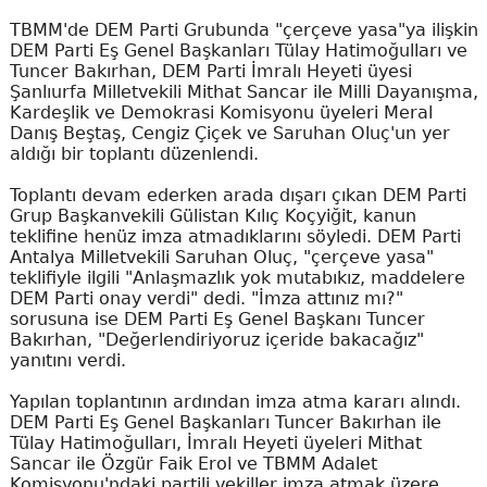
TBMM'de DEM Parti Grubunda "çerçeve yasa"ya ilişkin
DEM Parti Eş Genel Başkanları Tülay Hatimoğulları ve
Tuncer Bakırhan, DEM Parti İmralı Heyeti üyesi
Şanlıurfa Milletvekili Mithat Sancar ile Milli Dayanışma,
Kardeşlik ve Demokrasi Komisyonu üyeleri Meral
Danış Beştaş, Cengiz Çiçek ve Saruhan Oluç'un yer
aldığı bir toplantı düzenlendi.
Toplantı devam ederken arada dışarı çıkan DEM Parti
Grup Başkanvekili Gülistan Kılıç Koçyiğit, kanun
teklifine henüz imza atmadıklarını söyledi. DEM Parti
Antalya Milletvekili Saruhan Oluç, "çerçeve yasa"
teklifiyle ilgili "Anlaşmazlık yok mutabıkız, maddelere
DEM Parti onay verdi" dedi. "İmza attınız mı?"
sorusuna ise DEM Parti Eş Genel Başkanı Tuncer
Bakırhan, "Değerlendiriyoruz içeride bakacağız"
yanıtını verdi.
Yapılan toplantının ardından imza atma kararı alındı.
DEM Parti Eş Genel Başkanları Tuncer Bakırhan ile
Tülay Hatimoğulları, İmralı Heyeti üyeleri Mithat
Sancar ile Özgür Faik Erol ve TBMM Adalet
Komisyonu'ndaki partili vekiller imza atmak üzere