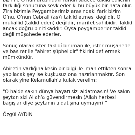
farklılığı sonucuna sevk eder ki bu büyük bir hata olur.
Zira bizimle Peygamberimiz arasındaki fark bizim
O'nu, O'nun Cebrail (as)'ı taklid etmesi değildir. O
mukallid (taklid eden) değildir, marifet sahibidir. Taklid
ancak doğru bir itikaddır. Oysa peygamberler taklid
değil müşahede ederler.
Sonuç olarak ister taklidî bir iman ile, ister müşahede
ve basiret ile "ahiret şüphelidir" fikirini def etmek
mümkündür.
Ahiretin varlığına kesin bir bilgi ile iman ettikten sonra
yapılacak şey ise kuşkusuz ona hazırlanmaktır. Son
olarak yine Kelamullah'a kulak verelim:
"O halde sakın dünya hayatı sizi aldatmasın! Ve sakın
şeytan sizi Allah'a güvendirmesin (Allah herkesi
bağışlar diye şeytanın aldatışına uymayın)!"
Özgül AYDIN