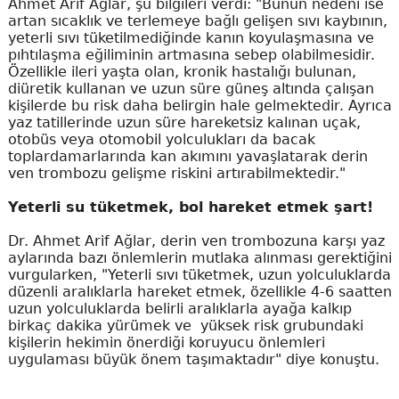
Ahmet Arif Ağlar, şu bilgileri verdi: "Bunun nedeni ise
artan sıcaklık ve terlemeye bağlı gelişen sıvı kaybının,
yeterli sıvı tüketilmediğinde kanın koyulaşmasına ve
pıhtılaşma eğiliminin artmasına sebep olabilmesidir.
Özellikle ileri yaşta olan, kronik hastalığı bulunan,
diüretik kullanan ve uzun süre güneş altında çalışan
kişilerde bu risk daha belirgin hale gelmektedir. Ayrıca
yaz tatillerinde uzun süre hareketsiz kalınan uçak,
otobüs veya otomobil yolculukları da bacak
toplardamarlarında kan akımını yavaşlatarak derin
ven trombozu gelişme riskini artırabilmektedir."
Yeterli su tüketmek, bol hareket etmek şart!
Dr. Ahmet Arif Ağlar, derin ven trombozuna karşı yaz
aylarında bazı önlemlerin mutlaka alınması gerektiğini
vurgularken, "Yeterli sıvı tüketmek, uzun yolculuklarda
düzenli aralıklarla hareket etmek, özellikle 4-6 saatten
uzun yolculuklarda belirli aralıklarla ayağa kalkıp
birkaç dakika yürümek ve yüksek risk grubundaki
kişilerin hekimin önerdiği koruyucu önlemleri
uygulaması büyük önem taşımaktadır" diye konuştu.