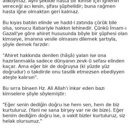
alıkoymaz. Aynı şeklide hasta bir kimse için iğnenin
vereceği acı kesin, şifası şüphelidir; buna rağmen
hasta iğne olmaktan geri kalmaz.
Bu kıyas batılın elinde ve hadd-i zatında çürük bile
olsa, sonucu itabariyle hakkın lehinedir. Çünkü İmam-ı
Gazali'ye göre ahiret hususunda böyle bir şüphesi olan
kimseye, imanına vesile olmasını dilemek şartıyla,
şöyle demek farzdır:
"Ahiret hakkında denilen (hâşâ) yalan ise ona
hazırlanmakla sadece dünyanın zevk-ü sefası elinden
kaçar. Ama eğer bir de doğruysa (ki yüzde yüz
doğrudur) o takdirde onu tasdik etmezsen ebediyyen
ateşte kalırsın".
Bu sırra binaen Hz. Ali Allah'ı inkar eden bazı
kimselere şöyle söylemiştir:
"Eğer senin dediğin doğru ise hem sen, hem de biz
kurtuluruz. (Yani ne sana birşey var ne de bize). Eğer
benim dediğim doğru ise, o vakit bizler kurtuluruz, siz
helak olursunuz."