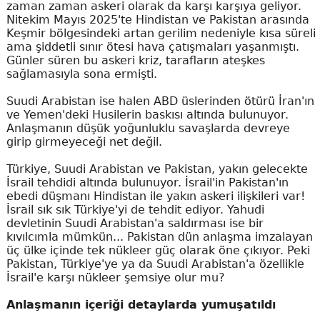
zaman zaman askeri olarak da karşı karşıya geliyor.
Nitekim Mayıs 2025'te Hindistan ve Pakistan arasında
Keşmir bölgesindeki artan gerilim nedeniyle kısa süreli
ama şiddetli sınır ötesi hava çatışmaları yaşanmıştı.
Günler süren bu askeri kriz, tarafların ateşkes
sağlamasıyla sona ermişti.
Suudi Arabistan ise halen ABD üslerinden ötürü İran'ın
ve Yemen'deki Husilerin baskısı altında bulunuyor.
Anlaşmanın düşük yoğunluklu savaşlarda devreye
girip girmeyeceği net değil.
Türkiye, Suudi Arabistan ve Pakistan, yakın gelecekte
İsrail tehdidi altında bulunuyor. İsrail'in Pakistan'ın
ebedi düşmanı Hindistan ile yakın askeri ilişkileri var!
İsrail sık sık Türkiye'yi de tehdit ediyor. Yahudi
devletinin Suudi Arabistan'a saldırması ise bir
kıvılcımla mümkün... Pakistan dün anlaşma imzalayan
üç ülke içinde tek nükleer güç olarak öne çıkıyor. Peki
Pakistan, Türkiye'ye ya da Suudi Arabistan'a özellikle
İsrail'e karşı nükleer şemsiye olur mu?
Anlaşmanın içeriği detaylarda yumuşatıldı