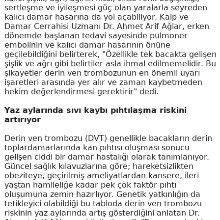
sertleşme ve iyileşmesi güç olan yaralarla seyreden
kalıcı damar hasarına da yol açabiliyor. Kalp ve
Damar Cerrahisi Uzmanı Dr. Ahmet Arif Ağlar, erken
dönemde başlanan tedavi sayesinde pulmoner
embolinin ve kalıcı damar hasarının önüne
geçilebildiğini belirterek, "Özellikle tek bacakta gelişen
şişlik ve ağrı gibi belirtiler asla ihmal edilmemelidir. Bu
şikayetler derin ven trombozunun en önemli uyarı
işaretleri arasında yer alır ve zaman kaybetmeden
hekim değerlendirmesi gerektirir" dedi.
Yaz aylarında sıvı kaybı pıhtılaşma riskini
artırıyor
Derin ven trombozu (DVT) genellikle bacakların derin
toplardamarlarında kan pıhtısı oluşması sonucu
gelişen ciddi bir damar hastalığı olarak tanımlanıyor.
Güncel sağlık kılavuzlarına göre; hareketsizlikten
obeziteye, geçirilmiş ameliyatlardan kansere, ileri
yaştan hamileliğe kadar pek çok faktör pıhtı
oluşumuna zemin hazırlıyor. Genetik yatkınlığın da
tetikleyici olabildiği bu tabloda derin ven trombozu
riskinin yaz aylarında artış gösterdiğini anlatan Dr.