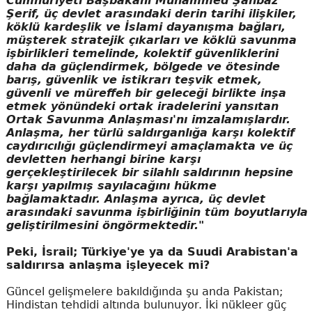
Cumhuriyeti Başbakanı Muhammed Şahbaz
Şerif, üç devlet arasındaki derin tarihi ilişkiler,
köklü kardeşlik ve İslami dayanışma bağları,
müşterek stratejik çıkarları ve köklü savunma
işbirlikleri temelinde, kolektif güvenliklerini
daha da güçlendirmek, bölgede ve ötesinde
barış, güvenlik ve istikrarı teşvik etmek,
güvenli ve müreffeh bir geleceği birlikte inşa
etmek yönündeki ortak iradelerini yansıtan
Ortak Savunma Anlaşması'nı imzalamışlardır.
Anlaşma, her türlü saldırganlığa karşı kolektif
caydırıcılığı güçlendirmeyi amaçlamakta ve üç
devletten herhangi birine karşı
gerçekleştirilecek bir silahlı saldırının hepsine
karşı yapılmış sayılacağını hükme
bağlamaktadır. Anlaşma ayrıca, üç devlet
arasındaki savunma işbirliğinin tüm boyutlarıyla
geliştirilmesini öngörmektedir."
Peki, İsrail; Türkiye'ye ya da Suudi Arabistan'a
saldırırsa anlaşma işleyecek mi?
Güncel gelişmelere bakıldığında şu anda Pakistan;
Hindistan tehdidi altında bulunuyor. İki nükleer güç