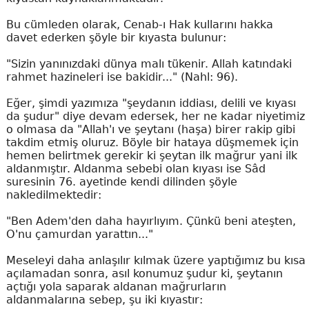
Bu cümleden olarak, Cenab-ı Hak kullarını hakka
davet ederken şöyle bir kıyasta bulunur:
"Sizin yanınızdaki dünya malı tükenir. Allah katındaki
rahmet hazineleri ise bakidir..." (Nahl: 96).
Eğer, şimdi yazımıza "şeydanın iddiası, delili ve kıyası
da şudur" diye devam edersek, her ne kadar niyetimiz
o olmasa da "Allah'ı ve şeytanı (haşa) birer rakip gibi
takdim etmiş oluruz. Böyle bir hataya düşmemek için
hemen belirtmek gerekir ki şeytan ilk mağrur yani ilk
aldanmıştır. Aldanma sebebi olan kıyası ise Sâd
suresinin 76. ayetinde kendi dilinden şöyle
nakledilmektedir:
"Ben Adem'den daha hayırlıyım. Çünkü beni ateşten,
O'nu çamurdan yarattın..."
Meseleyi daha anlaşılır kılmak üzere yaptığımız bu kısa
açılamadan sonra, asıl konumuz şudur ki, şeytanın
açtığı yola saparak aldanan mağrurların
aldanmalarına sebep, şu iki kıyastır: