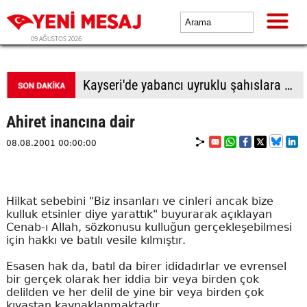
09 AĞUSTOS 2026
BTP Antalya İl Başkanlığından yoğun mesai: İl binasında ve Manavgat'ta üye buluşmaları
Ahiret inancına dair
08.08.2001 00:00:00
Hilkat sebebini "Biz insanları ve cinleri ancak bize
kulluk etsinler diye yarattık" buyurarak açıklayan
Cenab-ı Allah, sözkonusu kulluğun gerçekleşebilmesi
için hakkı ve batılı vesile kılmıştır.
Esasen hak da, batıl da birer ididadırlar ve evrensel
bir gerçek olarak her iddia bir veya birden çok
delilden ve her delil de yine bir veya birden çok
kıyastan kaynaklanmaktadır.