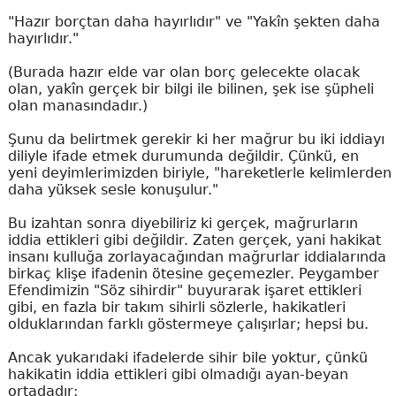
"Hazır borçtan daha hayırlıdır" ve "Yakîn şekten daha
hayırlıdır."
(Burada hazır elde var olan borç gelecekte olacak
olan, yakîn gerçek bir bilgi ile bilinen, şek ise şüpheli
olan manasındadır.)
Şunu da belirtmek gerekir ki her mağrur bu iki iddiayı
diliyle ifade etmek durumunda değildir. Çünkü, en
yeni deyimlerimizden biriyle, "hareketlerle kelimlerden
daha yüksek sesle konuşulur."
Bu izahtan sonra diyebiliriz ki gerçek, mağrurların
iddia ettikleri gibi değildir. Zaten gerçek, yani hakikat
insanı kulluğa zorlayacağından mağrurlar iddialarında
birkaç klişe ifadenin ötesine geçemezler. Peygamber
Efendimizin "Söz sihirdir" buyurarak işaret ettikleri
gibi, en fazla bir takım sihirli sözlerle, hakikatleri
olduklarından farklı göstermeye çalışırlar; hepsi bu.
Ancak yukarıdaki ifadelerde sihir bile yoktur, çünkü
hakikatin iddia ettikleri gibi olmadığı ayan-beyan
ortadadır: