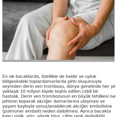
En sık bacaklarda, özellikle de baldır ve uyluk
bölgesindeki toplardamarlarda pıhtı oluşumuyla
seyreden derin ven trombozu, dünya genelinde her yıl
yaklaşık 10 milyon kişide teşhis edilen ciddi bir
hastalık. Derin ven trombozunun en büyük tehlikesi ise
pıhtının koparak akciğer damarlarına ulaşması ve
yaşam kaybıyla sonuçlanabilecek akciğer embolisine
(pulmoner emboli) neden olabilmesi. Ayrıca bacakta
kalıcı şişlik, ağrı, ağırlık hissi, ciltte renk değişikliği,