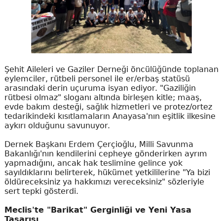
Şehit Aileleri ve Gaziler Derneği öncülüğünde toplanan
eylemciler, rütbeli personel ile er/erbaş statüsü
arasındaki derin uçuruma isyan ediyor. "Gaziliğin
rütbesi olmaz" sloganı altında birleşen kitle; maaş,
evde bakım desteği, sağlık hizmetleri ve protez/ortez
tedarikindeki kısıtlamaların Anayasa'nın eşitlik ilkesine
aykırı olduğunu savunuyor.
Dernek Başkanı Erdem Çerçioğlu, Milli Savunma
Bakanlığı'nın kendilerini cepheye gönderirken ayrım
yapmadığını, ancak hak teslimine gelince yok
sayıldıklarını belirterek, hükümet yetkililerine "Ya bizi
öldüreceksiniz ya hakkımızı vereceksiniz" sözleriyle
sert tepki gösterdi.
Meclis'te "Barikat" Gerginliği ve Yeni Yasa
Tasarısı