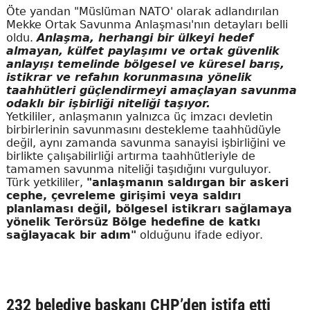
Öte yandan "Müslüman NATO' olarak adlandırılan
Mekke Ortak Savunma Anlaşması'nın detayları belli
oldu.
Anlaşma, herhangi bir ülkeyi hedef
almayan, külfet paylaşımı ve ortak güvenlik
anlayışı temelinde bölgesel ve küresel barış,
istikrar ve refahın korunmasına yönelik
taahhütleri güçlendirmeyi amaçlayan savunma
odaklı bir işbirliği niteliği taşıyor.
Yetkililer, anlaşmanın yalnızca üç imzacı devletin
birbirlerinin savunmasını destekleme taahhüdüyle
değil, aynı zamanda savunma sanayisi işbirliğini ve
birlikte çalışabilirliği artırma taahhütleriyle de
tamamen savunma niteliği taşıdığını vurguluyor.
Türk yetkililer,
"anlaşmanın saldırgan bir askeri
cephe, çevreleme girişimi veya saldırı
planlaması değil, bölgesel istikrarı sağlamaya
yönelik Terörsüz Bölge hedefine de katkı
sağlayacak bir adım"
olduğunu ifade ediyor.
232 belediye başkanı CHP’den istifa etti