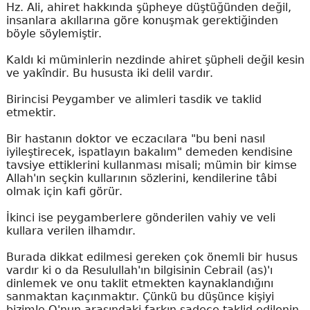
Hz. Ali, ahiret hakkında şüpheye düştüğünden değil,
insanlara akıllarına göre konuşmak gerektiğinden
böyle söylemiştir.
Kaldı ki müminlerin nezdinde ahiret şüpheli değil kesin
ve yakîndir. Bu hususta iki delil vardır.
Birincisi Peygamber ve alimleri tasdik ve taklid
etmektir.
Bir hastanın doktor ve eczacılara "bu beni nasıl
iyileştirecek, ispatlayın bakalım" demeden kendisine
tavsiye ettiklerini kullanması misali; mümin bir kimse
Allah'ın seçkin kullarının sözlerini, kendilerine tâbi
olmak için kafi görür.
İkinci ise peygamberlere gönderilen vahiy ve veli
kullara verilen ilhamdır.
Burada dikkat edilmesi gereken çok önemli bir husus
vardır ki o da Resulullah'ın bilgisinin Cebrail (as)'ı
dinlemek ve onu taklit etmekten kaynaklandığını
sanmaktan kaçınmaktır. Çünkü bu düşünce kişiyi
bizimle O'nun arasındaki farkın sadece taklid edilenin