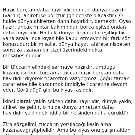
Hazır borçtan daha hayırlıdır demek; dünya hazırdır
(vardır), ahiret ise borçtur (gelecekte olacaktır). O
halde dünya ahiretten daha hayırlıdır, demektir. Oysa
hazır, ancak miktar bakımından borca eşitse ondan
daha hayırlıdır. Halbuki dünya ile ahiretin eşitliği bir
yana aralarında kıyas bile kabul etmeyen bir fark söz
konusudur; bir misalle, dünya hayatı ahirete nisbeten
sonsuza uzanan bir çizgi üzerindeki nokta
mesabesindedir.
Bir tüccarın elindeki sermaye hazırdır, umduğu
kazanç ise borçtur; ama tüccar hazır borçtan daha
hayırlıdır diyerek ticaretten vazgeçmez. Çoğu zaman
zarar etse bile kazanmak ümidiyle ticaretine devam
eder. Görüldüğü gibi bu kıyas fasiddir.
İkinci olarak yakîn şekten daha hayırlıdır, dünya yakîn,
ahiret ise şektir, o halde dünya ahiretten daha
hayırlıdır şeklindeki iddia birincisinden daha çürüktür.
Zira sözgelimi, tüccarın yorulacağı kesin ama
kazanacağı şüphelidir. Ama bu kıyas onu çalışmaktan