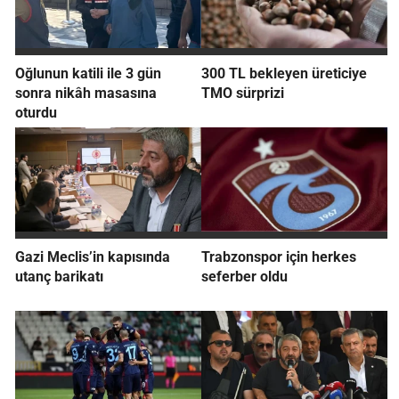
Oğlunun katili ile 3 gün
300 TL bekleyen üreticiye
sonra nikâh masasına
TMO sürprizi
oturdu
Gazi Meclis’in kapısında
Trabzonspor için herkes
utanç barikatı
seferber oldu