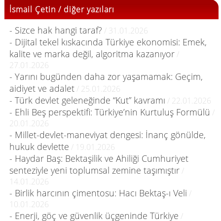
İsmail Çetin / diğer yazıları
- Sizce hak hangi taraf?
/ 31.01.2026
- Dijital tekel kıskacında Türkiye ekonomisi: Emek,
kalite ve marka değil, algoritma kazanıyor
/
27.01.2026
- Yarını bugünden daha zor yaşamamak: Geçim,
aidiyet ve adalet
/ 25.01.2026
- Türk devlet geleneğinde “Kut” kavramı
/ 22.01.2026
- Ehli Beş perspektifi: Türkiye’nin Kurtuluş Formülü
/
20.01.2026
- Millet-devlet-maneviyat dengesi: İnanç gönülde,
hukuk devlette
/ 19.01.2026
- Haydar Baş: Bektaşilik ve Ahiliği Cumhuriyet
senteziyle yeni toplumsal zemine taşımıştır
/
14.01.2026
- Birlik harcının çimentosu: Hacı Bektaş-ı Veli
/
10.01.2026
- Enerji, göç ve güvenlik üçgeninde Türkiye
/