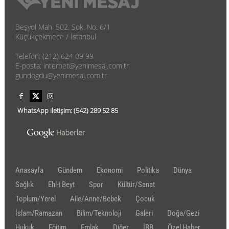
Beşyol Mah. 502. Sok. No: 6/1
Küçükçekmece / İstanbul
Telefon: (212) 624 09 99
E-posta: internet@yenimesaj.com.tr
gundogdu@yenimesaj.com.tr
WhatsApp iletişim:
(542)
289 52 85
Anasayfa
Gündem
Ekonomi
Politika
Dünya
Sağlık
Ehl-i Beyt
Spor
Kültür/Sanat
Toplum/Yerel
Aile/Anne/Bebek
Çocuk
İslam/Ramazan
Bilim/Teknoloji
Galeri
Doğa/Gezi
Hukuk
Eğitim
Emlak
Diğer
İBB
Özel Haber