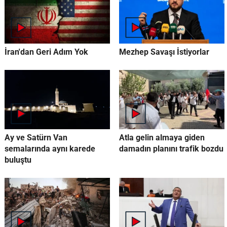
İran'dan Geri Adım Yok
Mezhep Savaşı İstiyorlar
Ay ve Satürn Van
Atla gelin almaya giden
semalarında aynı karede
damadın planını trafik bozdu
buluştu