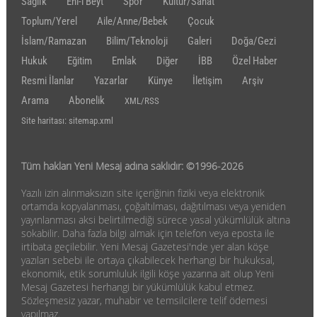
Sağlık
Ehl-i Beyt
Spor
Kültür/Sanat
Toplum/Yerel
Aile/Anne/Bebek
Çocuk
İslam/Ramazan
Bilim/Teknoloji
Galeri
Doğa/Gezi
Hukuk
Eğitim
Emlak
Diğer
İBB
Özel Haber
Resmi İlanlar
Yazarlar
Künye
İletişim
Arşiv
Arama
Abonelik
XML/RSS
Site haritası: sitemap.xml
Tüm hakları Yeni Mesaj adına saklıdır: ©1996-2026
Yazılı izin alınmaksızın site içeriğinin fiziki veya elektronik
ortamda kopyalanması, çoğaltılması, dağıtılması veya yeniden
yayınlanması aksi belirtilmediği sürece yasal yükümlülük altına
sokabilir. Daha fazla bilgi almak için telefon veya eposta ile
irtibata geçilebilir. Yeni Mesaj Gazetesi'nde yer alan köşe
yazıları sebebi ile ortaya çıkabilecek herhangi bir hukuksal,
ekonomik, etik sorumluluk ilgili köşe yazarına ait olup Yeni
Mesaj Gazetesi herhangi bir yükümlülük kabul etmez.
Sözleşmesiz yazar, muhabir ve temsilcilere telif ödemesi
yapılmaz.