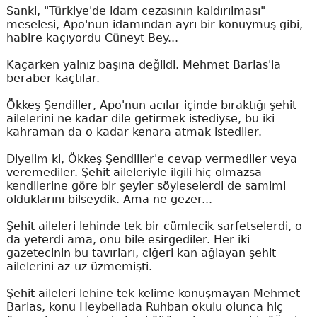
Sanki, "Türkiye'de idam cezasının kaldırılması"
meselesi, Apo'nun idamından ayrı bir konuymuş gibi,
habire kaçıyordu Cüneyt Bey...
Kaçarken yalnız başına değildi. Mehmet Barlas'la
beraber kaçtılar.
Ökkeş Şendiller, Apo'nun acılar içinde bıraktığı şehit
ailelerini ne kadar dile getirmek istediyse, bu iki
kahraman da o kadar kenara atmak istediler.
Diyelim ki, Ökkeş Şendiller'e cevap vermediler veya
veremediler. Şehit aileleriyle ilgili hiç olmazsa
kendilerine göre bir şeyler söyleselerdi de samimi
olduklarını bilseydik. Ama ne gezer...
Şehit aileleri lehinde tek bir cümlecik sarfetselerdi, o
da yeterdi ama, onu bile esirgediler. Her iki
gazetecinin bu tavırları, ciğeri kan ağlayan şehit
ailelerini az-uz üzmemişti.
Şehit aileleri lehine tek kelime konuşmayan Mehmet
Barlas, konu Heybeliada Ruhban okulu olunca hiç