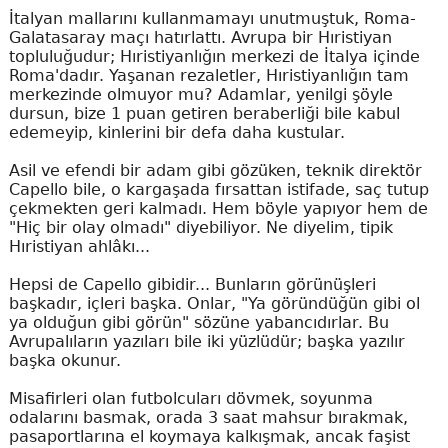
İtalyan mallarını kullanmamayı unutmuştuk, Roma-
Galatasaray maçı hatırlattı. Avrupa bir Hıristiyan
topluluğudur; Hıristiyanlığın merkezi de İtalya içinde
Roma'dadır. Yaşanan rezaletler, Hıristiyanlığın tam
merkezinde olmuyor mu? Adamlar, yenilgi şöyle
dursun, bize 1 puan getiren beraberliği bile kabul
edemeyip, kinlerini bir defa daha kustular.
Asil ve efendi bir adam gibi gözüken, teknik direktör
Capello bile, o kargaşada fırsattan istifade, saç tutup
çekmekten geri kalmadı. Hem böyle yapıyor hem de
"Hiç bir olay olmadı" diyebiliyor. Ne diyelim, tipik
Hıristiyan ahlâkı...
Hepsi de Capello gibidir... Bunların görünüşleri
başkadır, içleri başka. Onlar, "Ya göründüğün gibi ol
ya olduğun gibi görün" sözüne yabancıdırlar. Bu
Avrupalıların yazıları bile iki yüzlüdür; başka yazılır
başka okunur.
Misafirleri olan futbolcuları dövmek, soyunma
odalarını basmak, orada 3 saat mahsur bırakmak,
pasaportlarına el koymaya kalkışmak, ancak faşist