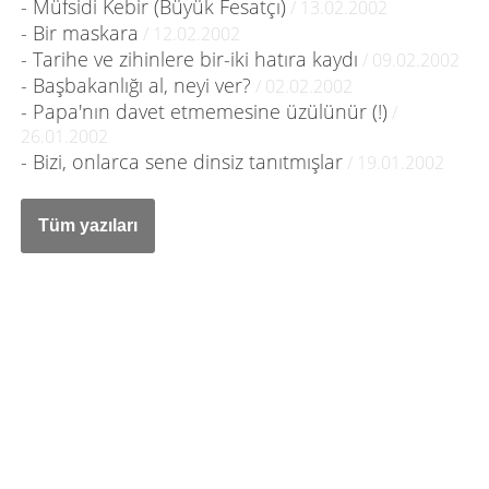
- Müfsidi Kebir (Büyük Fesatçı)
/ 13.02.2002
- Bir maskara
/ 12.02.2002
- Tarihe ve zihinlere bir-iki hatıra kaydı
/ 09.02.2002
- Başbakanlığı al, neyi ver?
/ 02.02.2002
- Papa'nın davet etmemesine üzülünür (!)
/
26.01.2002
- Bizi, onlarca sene dinsiz tanıtmışlar
/ 19.01.2002