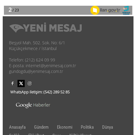
Beşyol Mah. 502. Sok. No: 6/1
Küçükçekmece / İstanbul
Telefon: (212) 624 09 99
E-posta: internet@yenimesaj.com.tr
gundogdu@yenimesaj.com.tr
WhatsApp iletişim:
(542)
289 52 85
Anasayfa
Gündem
Ekonomi
Politika
Dünya