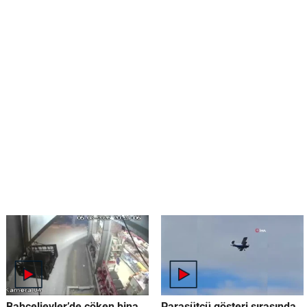
Bahçelievler’de çöken bina
Paraşütçü gösteri sırasında