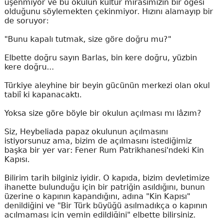
üşenmiyor ve bu okulun kültür mirasımızın bir öğesi
olduğunu söylemekten çekinmiyor. Hızını alamayıp bir
de soruyor:
"Bunu kapalı tutmak, size göre doğru mu?"
Elbette doğru sayın Barlas, bin kere doğru, yüzbin
kere doğru...
Türkiye aleyhine bir beyin gücünün merkezi olan okul
tabiî ki kapanacaktı.
Yoksa size göre böyle bir okulun açılması mı lâzım?
Siz, Heybeliada papaz okulunun açılmasını
istiyorsunuz ama, bizim de açılmasını istediğimiz
başka bir yer var: Fener Rum Patrikhanesi'ndeki Kin
Kapısı.
Bilirim tarih bilginiz iyidir. O kapıda, bizim devletimize
ihanette bulunduğu için bir patriğin asıldığını, bunun
üzerine o kapının kapandığını, adına "Kin Kapısı"
denildiğini ve "Bir Türk büyüğü asılmadıkça o kapının
açılmaması için yemin edildiğini" elbette bilirsiniz.