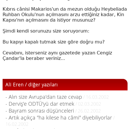
Kıbrıs cânisi Makarios'un da mezun olduğu Heybeliada
Ruhban Okulu'nun açılmasını arzu ettiğiniz kadar, Kin
Kapısı'nın açılmasını da istiyor musunuz?
Şimdi kendi sorunuzu size soruyorum:
Bu kapıyı kapalı tutmak size göre doğru mu?
Cevabını, isterseniz aynı gazetede yazan Cengiz
Çandar'la beraber veriniz...
Ali Eren / diğer yazıları
- Alın size Avrupa'dan taze cevap
/ 16.03.2002
- Derviş'e ODTÜ'yü dar etmek
/ 02.03.2002
- Bayram sonrası düşünceleri
/ 26.02.2002
- Artık açıkça "ha kilese ha câmi" diyebiliyorlar
/
16.02.2002