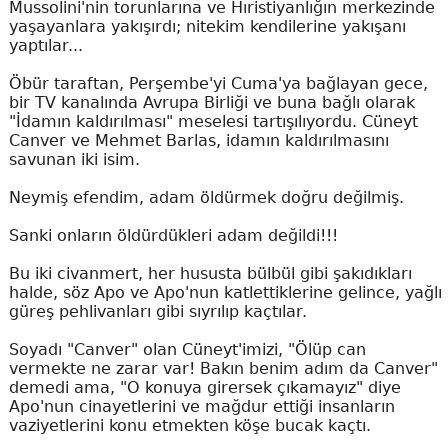
Mussolini'nin torunlarına ve Hıristiyanlığın merkezinde
yaşayanlara yakışırdı; nitekim kendilerine yakışanı
yaptılar...
Öbür taraftan, Perşembe'yi Cuma'ya bağlayan gece,
bir TV kanalında Avrupa Birliği ve buna bağlı olarak
"İdamın kaldırılması" meselesi tartışılıyordu. Cüneyt
Canver ve Mehmet Barlas, idamın kaldırılmasını
savunan iki isim.
Neymiş efendim, adam öldürmek doğru değilmiş.
Sanki onların öldürdükleri adam değildi!!!
Bu iki civanmert, her hususta bülbül gibi şakıdıkları
halde, söz Apo ve Apo'nun katlettiklerine gelince, yağlı
güreş pehlivanları gibi sıyrılıp kaçtılar.
Soyadı "Canver" olan Cüneyt'imizi, "Ölüp can
vermekte ne zarar var! Bakın benim adım da Canver"
demedi ama, "O konuya girersek çıkamayız" diye
Apo'nun cinayetlerini ve mağdur ettiği insanların
vaziyetlerini konu etmekten köşe bucak kaçtı.