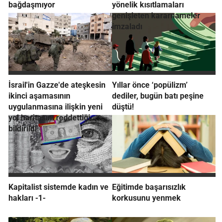
bağdaşmıyor
yönelik kısıtlamaları
genişleten kararnameler
imzaladı
İsrail'in Gazze'de ateşkesin
Yıllar önce ‘popülizm’
ikinci aşamasının
dediler, bugün batı peşine
uygulanmasına ilişkin yeni
düştü!
yol haritasını reddettiği
bildirildi
Kapitalist sistemde kadın ve
Eğitimde başarısızlık
hakları -1-
korkusunu yenmek