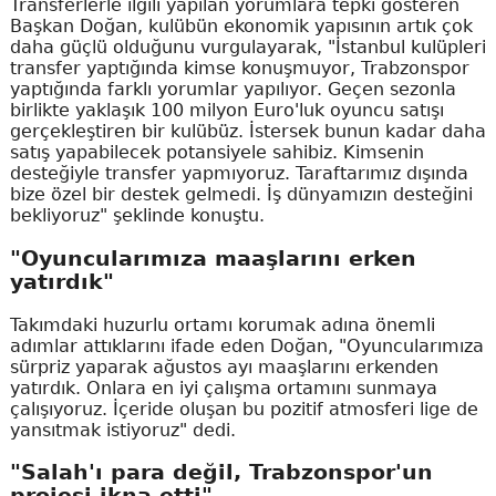
Transferlerle ilgili yapılan yorumlara tepki gösteren
Başkan Doğan, kulübün ekonomik yapısının artık çok
daha güçlü olduğunu vurgulayarak, "İstanbul kulüpleri
transfer yaptığında kimse konuşmuyor, Trabzonspor
yaptığında farklı yorumlar yapılıyor. Geçen sezonla
birlikte yaklaşık 100 milyon Euro'luk oyuncu satışı
gerçekleştiren bir kulübüz. İstersek bunun kadar daha
satış yapabilecek potansiyele sahibiz. Kimsenin
desteğiyle transfer yapmıyoruz. Taraftarımız dışında
bize özel bir destek gelmedi. İş dünyamızın desteğini
bekliyoruz" şeklinde konuştu.
"Oyuncularımıza maaşlarını erken
yatırdık"
Takımdaki huzurlu ortamı korumak adına önemli
adımlar attıklarını ifade eden Doğan, "Oyuncularımıza
sürpriz yaparak ağustos ayı maaşlarını erkenden
yatırdık. Onlara en iyi çalışma ortamını sunmaya
çalışıyoruz. İçeride oluşan bu pozitif atmosferi lige de
yansıtmak istiyoruz" dedi.
"Salah'ı para değil, Trabzonspor'un
projesi ikna etti"