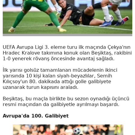
UEFA Avrupa Ligi 3. eleme turu ilk maçında Çekya'nın
Hradec Kralove takımına konuk olan Beşiktaş, rakibini
1-0 yenerek rövanş öncesinde avantaj sağladı.
İlk yarısı golsüz tamamlanan mücadelenin ikinci
yarısında 10 kişi kalan siyah-beyazlılar, Semih
Kılıçsoy'un 80. dakikada attığı golle galibiyete
uzanarak turun kapısını araladı.
Beşiktaş, bu maçla birlikte bu sezon oynadığı üçüncü
resmi maçından da galibiyetle ayrılmayı başardı.
Avrupa'da 100. Galibiyet