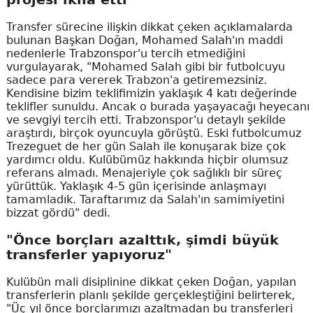
Transfer sürecine ilişkin dikkat çeken açıklamalarda
bulunan Başkan Doğan, Mohamed Salah'ın maddi
nedenlerle Trabzonspor'u tercih etmediğini
vurgulayarak, "Mohamed Salah gibi bir futbolcuyu
sadece para vererek Trabzon'a getiremezsiniz.
Kendisine bizim teklifimizin yaklaşık 4 katı değerinde
teklifler sunuldu. Ancak o burada yaşayacağı heyecanı
ve sevgiyi tercih etti. Trabzonspor'u detaylı şekilde
araştırdı, birçok oyuncuyla görüştü. Eski futbolcumuz
Trezeguet de her gün Salah ile konuşarak bize çok
yardımcı oldu. Kulübümüz hakkında hiçbir olumsuz
referans almadı. Menajeriyle çok sağlıklı bir süreç
yürüttük. Yaklaşık 4-5 gün içerisinde anlaşmayı
tamamladık. Taraftarımız da Salah'ın samimiyetini
bizzat gördü" dedi.
"Önce borçları azalttık, şimdi büyük
transferler yapıyoruz"
Kulübün mali disiplinine dikkat çeken Doğan, yapılan
transferlerin planlı şekilde gerçekleştiğini belirterek,
"Üç yıl önce borçlarımızı azaltmadan bu transferleri