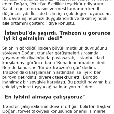
eden Doğan, "Muçi'ye özellikle teşekkür ediyorum.
Salah'a gelip formasını vermesi tamamen kendi
düşüncesiydi. İkisi de bizim için çok değerli oyuncular.
Bu davranış hepimizi duygulandırdı ve takım içindeki
aile ortamını gösterdi" diye konuştu.
"İstanbul'da şaşırdı, Trabzon'u görünce
'İyi ki gelmişim' dedi"
Salah'ın gördüğü ilgiden büyük mutluluk duyduğunu
söyleyen Doğan, transfer görüşmeleri sırasında
yaşanan bir diyaloğu da paylaşarak, "İstanbul'daki
karşılamayı görünce bana 'Buna inanamadım' dedi.
Ben de kendisine 'Bir de Trabzon'u gör' dedim.
Trabzon'daki karşılamanın ardından ise 'İyi ki beni
buraya getirdiniz' diyerek teşekkür etti. Burada
inanılmaz bir sevgiyle karşılaştı. Bu pozitif havanın bizi
çok iyi yerlere taşıyacağına inanıyorum" dedi.
"En iyisini almaya çalışıyoruz"
Transfer çalışmalarının devam ettiğini belirten Başkan
Doğan, forvet takviyesi konusunda önemli isimlerle