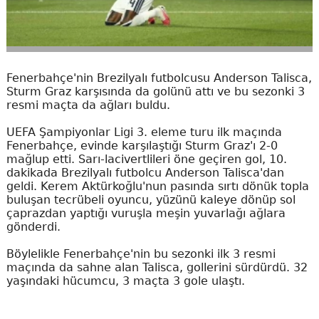
Fenerbahçe'nin Brezilyalı futbolcusu Anderson Talisca,
Sturm Graz karşısında da golünü attı ve bu sezonki 3
resmi maçta da ağları buldu.
UEFA Şampiyonlar Ligi 3. eleme turu ilk maçında
Fenerbahçe, evinde karşılaştığı Sturm Graz'ı 2-0
mağlup etti. Sarı-lacivertlileri öne geçiren gol, 10.
dakikada Brezilyalı futbolcu Anderson Talisca'dan
geldi. Kerem Aktürkoğlu'nun pasında sırtı dönük topla
buluşan tecrübeli oyuncu, yüzünü kaleye dönüp sol
çaprazdan yaptığı vuruşla meşin yuvarlağı ağlara
gönderdi.
Böylelikle Fenerbahçe'nin bu sezonki ilk 3 resmi
maçında da sahne alan Talisca, gollerini sürdürdü. 32
yaşındaki hücumcu, 3 maçta 3 gole ulaştı.