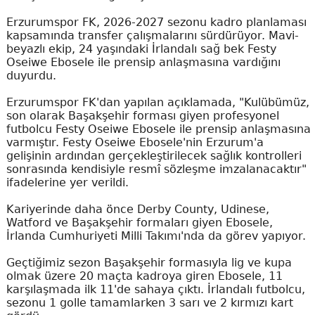
Erzurumspor FK, 2026-2027 sezonu kadro planlaması
kapsamında transfer çalışmalarını sürdürüyor. Mavi-
beyazlı ekip, 24 yaşındaki İrlandalı sağ bek Festy
Oseiwe Ebosele ile prensip anlaşmasına vardığını
duyurdu.
Erzurumspor FK'dan yapılan açıklamada, "Kulübümüz,
son olarak Başakşehir forması giyen profesyonel
futbolcu Festy Oseiwe Ebosele ile prensip anlaşmasına
varmıştır. Festy Oseiwe Ebosele'nin Erzurum'a
gelişinin ardından gerçekleştirilecek sağlık kontrolleri
sonrasında kendisiyle resmî sözleşme imzalanacaktır"
ifadelerine yer verildi.
Kariyerinde daha önce Derby County, Udinese,
Watford ve Başakşehir formaları giyen Ebosele,
İrlanda Cumhuriyeti Milli Takımı'nda da görev yapıyor.
Geçtiğimiz sezon Başakşehir formasıyla lig ve kupa
olmak üzere 20 maçta kadroya giren Ebosele, 11
karşılaşmada ilk 11'de sahaya çıktı. İrlandalı futbolcu,
sezonu 1 golle tamamlarken 3 sarı ve 2 kırmızı kart