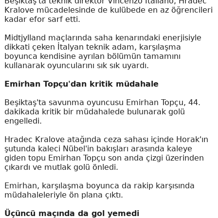
Beşiktaş'ta teknik direktör Vincenzo Italiano, Hradec
Kralove mücadelesinde de kulübede en az öğrencileri
kadar efor sarf etti.
Midtjylland maçlarında saha kenarındaki enerjisiyle
dikkati çeken İtalyan teknik adam, karşılaşma
boyunca kendisine ayrılan bölümün tamamını
kullanarak oyuncularını sık sık uyardı.
Emirhan Topçu'dan kritik müdahale
Beşiktaş'ta savunma oyuncusu Emirhan Topçu, 44.
dakikada kritik bir müdahalede bulunarak golü
engelledi.
Hradec Kralove atağında ceza sahası içinde Horak'ın
şutunda kaleci Nübel'in bakışları arasında kaleye
giden topu Emirhan Topçu son anda çizgi üzerinden
çıkardı ve mutlak golü önledi.
Emirhan, karşılaşma boyunca da rakip karşısında
müdahaleleriyle ön plana çıktı.
Üçüncü maçında da gol yemedi