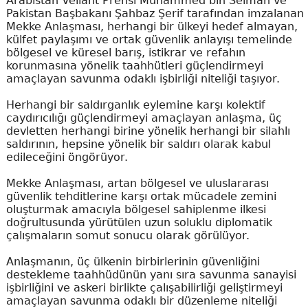
Arabistan Veliaht Prensi Muhammed bin Selman ve
Pakistan Başbakanı Şahbaz Şerif tarafından imzalanan
Mekke Anlaşması, herhangi bir ülkeyi hedef almayan,
külfet paylaşımı ve ortak güvenlik anlayışı temelinde
bölgesel ve küresel barış, istikrar ve refahın
korunmasına yönelik taahhütleri güçlendirmeyi
amaçlayan savunma odaklı işbirliği niteliği taşıyor.
Herhangi bir saldırganlık eylemine karşı kolektif
caydırıcılığı güçlendirmeyi amaçlayan anlaşma, üç
devletten herhangi birine yönelik herhangi bir silahlı
saldırının, hepsine yönelik bir saldırı olarak kabul
edileceğini öngörüyor.
Mekke Anlaşması, artan bölgesel ve uluslararası
güvenlik tehditlerine karşı ortak mücadele zemini
oluşturmak amacıyla bölgesel sahiplenme ilkesi
doğrultusunda yürütülen uzun soluklu diplomatik
çalışmaların somut sonucu olarak görülüyor.
Anlaşmanın, üç ülkenin birbirlerinin güvenliğini
destekleme taahhüdünün yanı sıra savunma sanayisi
işbirliğini ve askeri birlikte çalışabilirliği geliştirmeyi
amaçlayan savunma odaklı bir düzenleme niteliği