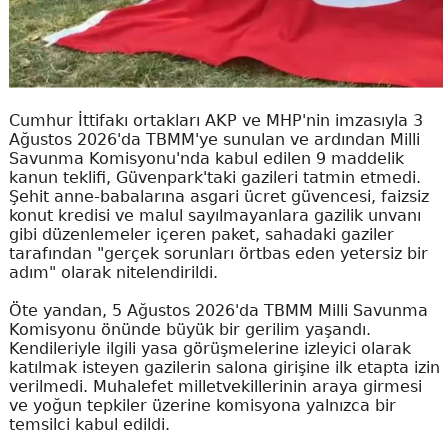
Cumhur İttifakı ortakları AKP ve MHP'nin imzasıyla 3
Ağustos 2026'da TBMM'ye sunulan ve ardından Milli
Savunma Komisyonu'nda kabul edilen 9 maddelik
kanun teklifi, Güvenpark'taki gazileri tatmin etmedi.
Şehit anne-babalarına asgari ücret güvencesi, faizsiz
konut kredisi ve malul sayılmayanlara gazilik unvanı
gibi düzenlemeler içeren paket, sahadaki gaziler
tarafından "gerçek sorunları örtbas eden yetersiz bir
adım" olarak nitelendirildi.
Öte yandan, 5 Ağustos 2026'da TBMM Milli Savunma
Komisyonu önünde büyük bir gerilim yaşandı.
Kendileriyle ilgili yasa görüşmelerine izleyici olarak
katılmak isteyen gazilerin salona girişine ilk etapta izin
verilmedi. Muhalefet milletvekillerinin araya girmesi
ve yoğun tepkiler üzerine komisyona yalnızca bir
temsilci kabul edildi.