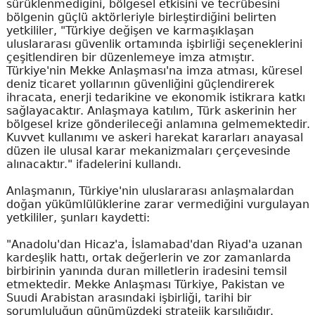
sürüklenmediğini, bölgesel etkisini ve tecrübesini
bölgenin güçlü aktörleriyle birleştirdiğini belirten
yetkililer, "Türkiye değişen ve karmaşıklaşan
uluslararası güvenlik ortamında işbirliği seçeneklerini
çeşitlendiren bir düzenlemeye imza atmıştır.
Türkiye'nin Mekke Anlaşması'na imza atması, küresel
deniz ticaret yollarının güvenliğini güçlendirerek
ihracata, enerji tedarikine ve ekonomik istikrara katkı
sağlayacaktır. Anlaşmaya katılım, Türk askerinin her
bölgesel krize gönderileceği anlamına gelmemektedir.
Kuvvet kullanımı ve askeri harekat kararları anayasal
düzen ile ulusal karar mekanizmaları çerçevesinde
alınacaktır." ifadelerini kullandı.
Anlaşmanın, Türkiye'nin uluslararası anlaşmalardan
doğan yükümlülüklerine zarar vermediğini vurgulayan
yetkililer, şunları kaydetti:
"Anadolu'dan Hicaz'a, İslamabad'dan Riyad'a uzanan
kardeşlik hattı, ortak değerlerin ve zor zamanlarda
birbirinin yanında duran milletlerin iradesini temsil
etmektedir. Mekke Anlaşması Türkiye, Pakistan ve
Suudi Arabistan arasındaki işbirliği, tarihi bir
sorumluluğun günümüzdeki stratejik karşılığıdır.