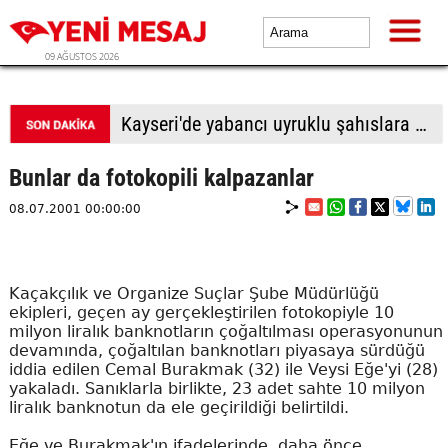
09 AĞUSTOS 2026
BTP Antalya İl Başkanlığından yoğun mesai: İl binasında ve Manavgat'ta üye buluşmaları
Bunlar da fotokopili kalpazanlar
08.07.2001 00:00:00
Kaçakçılık ve Organize Suçlar Şube Müdürlüğü
ekipleri, geçen ay gerçekleştirilen fotokopiyle 10
milyon liralık banknotların çoğaltılması operasyonunun
devamında, çoğaltılan banknotları piyasaya sürdüğü
iddia edilen Cemal Burakmak (32) ile Veysi Eğe'yi (28)
yakaladı. Sanıklarla birlikte, 23 adet sahte 10 milyon
liralık banknotun da ele geçirildiği belirtildi.
Eğe ve Burakmak'ın ifadelerinde, daha önce