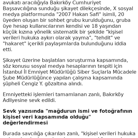
avukatı aracılığıyla Bakırköy Cumhuriyet
Başsavcılığına sunduğu şikayet dilekçesinde, X sosyal
medya platformunda "2007 Hakan Safi" isimli, 20
üyeden oluşan bir sohbet grubu kurulduğunu, gruba
üye hesap kullanıcılarının kendisi ve 18 yaşından
küçük kızına yönelik sistematik bir şekilde "kişisel
verileri hukuka aykırı olarak yayma", "tehdit" ve
"hakaret" içerikli paylaşımlarda bulunduğunu iddia
etti.
Şikayet üzerine başlatılan soruşturma kapsamında,
söz konusu sosyal medya hesaplarının tespiti için
İstanbul İl Emniyet Müdürlüğü Siber Suçlarla Mücadele
Şube Müdürlüğünce yapılan çalışma kapsamında
şüpheli Cengiz Y. gözaltına alındı.
Emniyetteki işlemleri tamamlanan zanlı, Bakırköy
Adliyesine sevk edildi.
Sevk yazısında "mağdurun ismi ve fotoğrafının
kişisel veri kapsamında olduğu"
değerlendirmesi
Burada savcılığa çıkarılan zanlı, "kişisel verileri hukuka