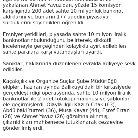
yakalanan Ahmet Yavuz'dan, yüzde 15 komisyon
karşılığında 200 adet sahte 10 milyonluk banknot
aldıklarını ve bunların 177 adedini piyasaya
sürdüklerini söyledikleri öğrenildi.
Emniyet yetkilileri, piyasada sahte 10 milyon liralık
banknotlarınbulunduğunu belirterek, dikkatli
incelemeyle gerçeğinden kolaylıkla ayırt edilebilen
sahte paralara karşı vatandaşları uyardı.
Sanıklar, haklarında düzenlenen evrakla adliyeye sevk
edildiler.
Kaçakçılık ve Organize Suçlar Şube Müdürlüğü
ekipleri, haziran ayında Ballıkuyu'daki bir kırtasiyede
gerçekleştirdiği operasyonda, sahte 10 milyon liralık
banknotlar ile 2 adet fotokopi makinesi ve şablonlar
ele geçirmişlerdi. Olayla ilgili Kazım Çıtak (63),
Abdülbaki Yurteri (36), Musa Kayar (44), Eşref Ertan
(26) ve Ahmet Yavuz (26) gözaltına alınmış,
çıkarıldıkları mahkemece tutuklanarak cezaevine
gönderilmişlerdi.