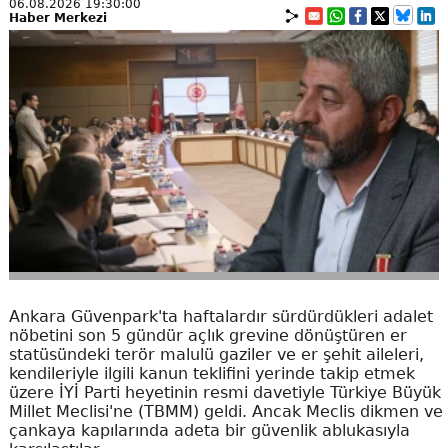
06.08.2026 19:30:00
Haber Merkezi
Ankara Güvenpark'ta haftalardır sürdürdükleri adalet
nöbetini son 5 gündür açlık grevine dönüştüren er
statüsündeki terör malulü gaziler ve er şehit aileleri,
kendileriyle ilgili kanun teklifini yerinde takip etmek
üzere İYİ Parti heyetinin resmi davetiyle Türkiye Büyük
Millet Meclisi'ne (TBMM) geldi. Ancak Meclis dikmen ve
çankaya kapılarında adeta bir güvenlik ablukasıyla