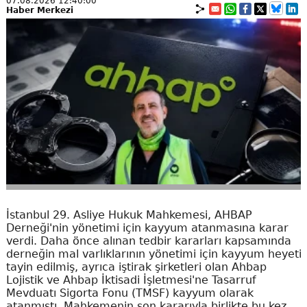
07.08.2026 12:40:00
Haber Merkezi
İstanbul 29. Asliye Hukuk Mahkemesi, AHBAP
Derneği'nin yönetimi için kayyum atanmasına karar
verdi. Daha önce alınan tedbir kararları kapsamında
derneğin mal varlıklarının yönetimi için kayyum heyeti
tayin edilmiş, ayrıca iştirak şirketleri olan Ahbap
Lojistik ve Ahbap İktisadi İşletmesi'ne Tasarruf
Mevduatı Sigorta Fonu (TMSF) kayyum olarak
atanmıştı. Mahkemenin son kararıyla birlikte bu kez