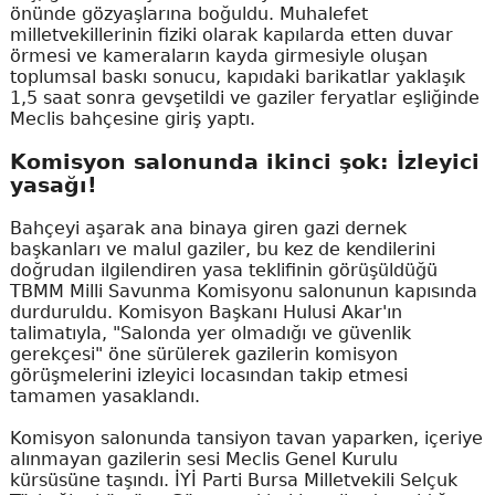
önünde gözyaşlarına boğuldu. Muhalefet
milletvekillerinin fiziki olarak kapılarda etten duvar
örmesi ve kameraların kayda girmesiyle oluşan
toplumsal baskı sonucu, kapıdaki barikatlar yaklaşık
1,5 saat sonra gevşetildi ve gaziler feryatlar eşliğinde
Meclis bahçesine giriş yaptı.
Komisyon salonunda ikinci şok: İzleyici
yasağı!
Bahçeyi aşarak ana binaya giren gazi dernek
başkanları ve malul gaziler, bu kez de kendilerini
doğrudan ilgilendiren yasa teklifinin görüşüldüğü
TBMM Milli Savunma Komisyonu salonunun kapısında
durduruldu. Komisyon Başkanı Hulusi Akar'ın
talimatıyla, "Salonda yer olmadığı ve güvenlik
gerekçesi" öne sürülerek gazilerin komisyon
görüşmelerini izleyici locasından takip etmesi
tamamen yasaklandı.
Komisyon salonunda tansiyon tavan yaparken, içeriye
alınmayan gazilerin sesi Meclis Genel Kurulu
kürsüsüne taşındı. İYİ Parti Bursa Milletvekili Selçuk