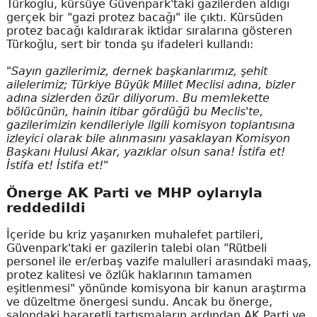
Türkoğlu, kürsüye Güvenpark'taki gazilerden aldığı
gerçek bir "gazi protez bacağı" ile çıktı. Kürsüden
protez bacağı kaldırarak iktidar sıralarına gösteren
Türkoğlu, sert bir tonda şu ifadeleri kullandı:
"Sayın gazilerimiz, dernek başkanlarımız, şehit
ailelerimiz; Türkiye Büyük Millet Meclisi adına, bizler
adına sizlerden özür diliyorum. Bu memlekette
bölücünün, hainin itibar gördüğü bu Meclis'te,
gazilerimizin kendileriyle ilgili komisyon toplantısına
izleyici olarak bile alınmasını yasaklayan Komisyon
Başkanı Hulusi Akar, yazıklar olsun sana! İstifa et!
İstifa et! İstifa et!"
Önerge AK Parti ve MHP oylarıyla
reddedildi
İçeride bu kriz yaşanırken muhalefet partileri,
Güvenpark'taki er gazilerin talebi olan "Rütbeli
personel ile er/erbaş vazife malulleri arasındaki maaş,
protez kalitesi ve özlük haklarının tamamen
eşitlenmesi" yönünde komisyona bir kanun araştırma
ve düzeltme önergesi sundu. Ancak bu önerge,
salondaki hararetli tartışmaların ardından AK Parti ve