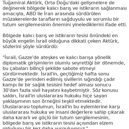
Tuğamiral Aktürk, Orta Doğu'daki gelişmelere de
değinerek bölgede kalıcı barış ve istikrarın sağlanması
amacıyla, ABD ile İran arasında sürdürülen
müzakerelerde tarafların sağduyulu ve sorumlu bir
tutum sergilemesinin önemini yinelediklerini ifade etti.
Bölgede kalıcı barış ve istikrarın tesisi önündeki en
büyük engelin İsrail olduğuna dikkati çeken Aktürk,
sözlerini şöyle sürdürdü:
"İsrail, Gazze'de ateşkes ve kalıcı barışa yönelik
diplomatik girişimlerin olumlu seyrettiği bir dönemde,
bu çabaları bilinçli şekilde sabote etmeyi
sürdürmektedir. İsrail'in, geçtiğimiz hafta sonu
Gazze'de yerinden edilmiş sivillerin sığındığı çadır
kampı ile bir sağlık tesisini hedef alması sonucu
30'dan fazla sivil hayatını kaybetmiştir. Söz konusu
saldırı, İsrail'in uluslararası hukuku hiçe sayan
yaklaşımının son örneğini teşkil etmektedir.
Uluslararası toplumun, İsrail'in bu eylemlerine karşı
uluslararası hukuka ve insani değerlere sahip çıkarak
daha kararlı ve güçlü bir tutum sergilemesinin,
bölgede barış ve istikrarın tesisi açısından elzem
olduğunu bir kez daha vurguluyoruz."