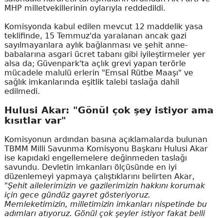
MHP milletvekillerinin oylarıyla reddedildi.
Komisyonda kabul edilen mevcut 12 maddelik yasa
teklifinde, 15 Temmuz'da yaralanan ancak gazi
sayılmayanlara aylık bağlanması ve şehit anne-
babalarına asgari ücret tabanı gibi iyileştirmeler yer
alsa da; Güvenpark'ta açlık grevi yapan terörle
mücadele malulü erlerin "Emsal Rütbe Maaşı" ve
sağlık imkanlarında eşitlik talebi taslağa dahil
edilmedi.
Hulusi Akar: "Gönül çok şey istiyor ama
kısıtlar var"
Komisyonun ardından basına açıklamalarda bulunan
TBMM Milli Savunma Komisyonu Başkanı Hulusi Akar
ise kapıdaki engellemelere değinmeden taslağı
savundu. Devletin imkanları ölçüsünde en iyi
düzenlemeyi yapmaya çalıştıklarını belirten Akar,
"Şehit ailelerimizin ve gazilerimizin hakkını korumak
için gece gündüz gayret gösteriyoruz.
Memleketimizin, milletimizin imkanları nispetinde bu
adımları atıyoruz. Gönül çok şeyler istiyor fakat belli