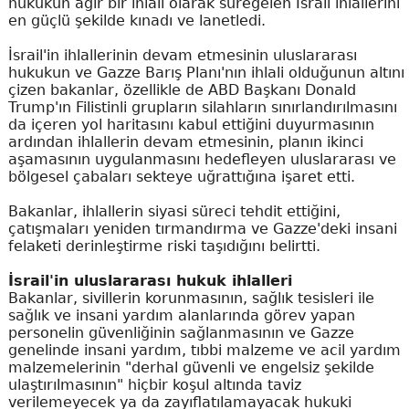
hukukun ağır bir ihlali olarak süregelen İsrail ihlallerini
en güçlü şekilde kınadı ve lanetledi.
İsrail'in ihlallerinin devam etmesinin uluslararası
hukukun ve Gazze Barış Planı'nın ihlali olduğunun altını
çizen bakanlar, özellikle de ABD Başkanı Donald
Trump'ın Filistinli grupların silahların sınırlandırılmasını
da içeren yol haritasını kabul ettiğini duyurmasının
ardından ihlallerin devam etmesinin, planın ikinci
aşamasının uygulanmasını hedefleyen uluslararası ve
bölgesel çabaları sekteye uğrattığına işaret etti.
Bakanlar, ihlallerin siyasi süreci tehdit ettiğini,
çatışmaları yeniden tırmandırma ve Gazze'deki insani
felaketi derinleştirme riski taşıdığını belirtti.
İsrail'in uluslararası hukuk ihlalleri
Bakanlar, sivillerin korunmasının, sağlık tesisleri ile
sağlık ve insani yardım alanlarında görev yapan
personelin güvenliğinin sağlanmasının ve Gazze
genelinde insani yardım, tıbbi malzeme ve acil yardım
malzemelerinin "derhal güvenli ve engelsiz şekilde
ulaştırılmasının" hiçbir koşul altında taviz
verilemeyecek ya da zayıflatılamayacak hukuki