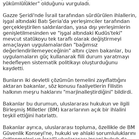
yükümlülükler" olduğunu vurguladı.
Gazze Şeridi'nde İsrail tarafından sürdürülen ihlallerin,
işgal altındaki Batı Şeria'da yerleşimciler tarafından
gerçekleştirilen saldırılardan, yasa dışı yerleşimlerin
genişletilmesinden ve "işgal altındaki Kudüs'teki"
mevcut statükoyu tek taraflı olarak değiştirmeyi
amaçlayan uygulamalardan "bağımsız
değerlendirilemeyeceğinin" altını çizen bakanlar, bu
uygulamaların güç kullanarak fiili durum yaratmayı
hedefleyen sistematik politikayı oluşturduğunu
kaydetti.
Bunların iki devletli çözümün temelini zayıflattığını
aktaran bakanlar, söz konusu faaliyetlerin Filistin
halkının meşru haklarını "marjinalleştirdiğini" bildirdi.
Bakanlar bu durumun, uluslararası hukukun ve ilgili
Birleşmiş Milletler (BM) kararlarının açık bir ihlalini
teşkil ettiğini hatırlattı.
Bakanlar ayrıca, uluslararası topluma, özellikle de BM
Güvenlik Konseyi'ne, hukuki ve ahlaki sorumluluklarını