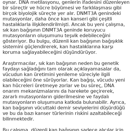
oynar. DNA metilasyonu, genlerin ifadesini düzenleyen
bir süreçtir ve hücre büyümesi ve farklılaşması gibi
birçok biyolojik süreçte yer alır. DNMT3A genindeki
mutasyonlar, daha önce kan kanseri gibi çeşitli
hastalıklarla ilişkilendirilmişti. Ancak bu yeni çalışma,
sık kan bağışının DNMT3A geninde koruyucu
mutasyonların oluşumunu teşvik edebileceğini
gösteriyor. Bu bulgu, düzenli kan bağışının bağışıklık
sistemini güçlendirerek, kan hastalıklarına karşı
koruma sağlayabileceğini düşündürüyor.
Araştırmacılar, sık kan bağışının neden bu genetik
faydayı sağladığını tam olarak açıklayamasalar da,
vücudun kan üretimini yenileme süreciyle ilgili
olabileceğini öne sürüyorlar. Kan bağışı, vücudu yeni
kan hücreleri üretmeye zorlar ve bu süreç, DNA
onarım mekanizmalarını da harekete geçirerek,
zararlı mutasyonların giderilmesine ve faydalı
mutasyonların oluşumuna katkıda bulunabilir. Ayrıca,
kan bağışının vücuttaki demir seviyelerini düşürdüğü
ve bu da bazı kanser türlerinin riskini azaltabileceği
bilinmektedir.
Bu çalışma, düzenli kan bağışının sadece alıcılar için