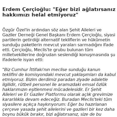
Erdem Çerçioğlu: "Eğer bizi ağlatırsanız
hakkımızı helal etmiyoruz"
Özgür Özel'in ardından söz alan Şehit Aileleri ve
Gaziler Derneği Genel Başkanı Erdem Çerçioğlu, siyasi
partilerin getirdiği alternatif tekliflerin ve hükümetin
sunduğu paketlerin mevcut yaraları sarmadığını ifade
etti. Çerçioğlu, Meclis'te grubu bulunan tüm
milletvekillerine doğrudan seslendiği konuşmasında şu
ifadelerle isyan etti:
"Biz Cumhur İttifakı'nın meclise sunduğu kanun
teklifini de komisyondaki mevcut yaklaşımları da kabul
etmiyoruz. Bizim derdimiz paradan ziyade adaletle
ilgilidir, rütbeli personel ile aramızdaki emsal özlük
haklarımızın eşitlenmesi mücadelesidir. Er Şehit
Aileleri ve Er Gaziler Platformu olarak açlık grevimize
kararlılıkla devam edeceğiz. Buradan Meclis'teki tüm
siyasilere açıkça haykırıyorum: Eğer bu hazırlanan
çerçeve yasada şehit ailelerini ve gazileri bir kez daha
boynu bükük bırakır, bizi ağlatırsanız, size de bu