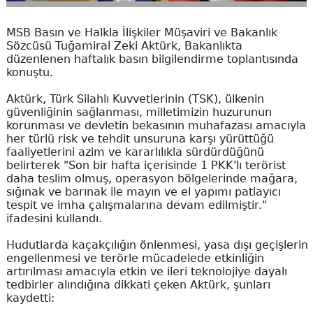
MSB Basın ve Halkla İlişkiler Müşaviri ve Bakanlık
Sözcüsü Tuğamiral Zeki Aktürk, Bakanlıkta
düzenlenen haftalık basın bilgilendirme toplantısında
konuştu.
Aktürk, Türk Silahlı Kuvvetlerinin (TSK), ülkenin
güvenliğinin sağlanması, milletimizin huzurunun
korunması ve devletin bekasının muhafazası amacıyla
her türlü risk ve tehdit unsuruna karşı yürüttüğü
faaliyetlerini azim ve kararlılıkla sürdürdüğünü
belirterek "Son bir hafta içerisinde 1 PKK'lı terörist
daha teslim olmuş, operasyon bölgelerinde mağara,
sığınak ve barınak ile mayın ve el yapımı patlayıcı
tespit ve imha çalışmalarına devam edilmiştir."
ifadesini kullandı.
Hudutlarda kaçakçılığın önlenmesi, yasa dışı geçişlerin
engellenmesi ve terörle mücadelede etkinliğin
artırılması amacıyla etkin ve ileri teknolojiye dayalı
tedbirler alındığına dikkati çeken Aktürk, şunları
kaydetti: