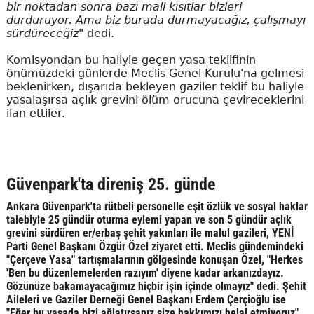
bir noktadan sonra bazı mali kısıtlar bizleri
durduruyor. Ama biz burada durmayacağız, çalışmayı
sürdüreceğiz"
dedi.
Komisyondan bu haliyle geçen yasa teklifinin
önümüzdeki günlerde Meclis Genel Kurulu'na gelmesi
beklenirken, dışarıda bekleyen gaziler teklif bu haliyle
yasalaşırsa açlık grevini ölüm orucuna çevireceklerini
ilan ettiler.
Güvenpark'ta direniş 25. günde
Ankara Güvenpark'ta rütbeli personelle eşit özlük ve sosyal haklar
talebiyle 25 gündür oturma eylemi yapan ve son 5 gündür açlık
grevini sürdüren er/erbaş şehit yakınları ile malul gazileri, YENİ
Parti Genel Başkanı Özgür Özel ziyaret etti. Meclis gündemindeki
"Çerçeve Yasa" tartışmalarının gölgesinde konuşan Özel, "Herkes
'Ben bu düzenlemelerden razıyım' diyene kadar arkanızdayız.
Gözünüze bakamayacağımız hiçbir işin içinde olmayız" dedi. Şehit
Aileleri ve Gaziler Derneği Genel Başkanı Erdem Çerçioğlu ise
"Eğer bu yasada bizi ağlatırsanız size hakkımızı helal etmiyoruz"