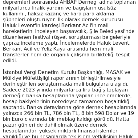
depremleri sonrasında AHBAP Derneği adına toplanan
milyarlarca liralık yardım ve bağışların usulsüz
kullanımı, haksız kazanç ve kara para aklama
şüpheleri oluşturuyor. İlk olarak dernek kurucusu
Haluk Levent'in kardeşi Berkant Acil'in mali
hareketlerini inceleyen başsavcılık, Şile Belediyesi'nde
düzenlenen festival rüşvet soruşturması belgeleriyle
çapraz inceleme yaptı. İncelemelerde Haluk Levent,
Berkant Acil ve Yeliz Kaya arasında hem mali
transferler hem de organik çalışma birlikteliği tespit
edildi.
İstanbul Vergi Denetim Kurulu Başkanlığı, MASAK ve
Mülkiye Müfettişliği raporlarının birleştirilmesiyle
derinleştirilen soruşturmada mali bulgulara ulaşıldı.
Sadece 2023 yılında milyarlarca lira bağış toplayan
derneğin banka hesaplarında yapılan incelemelerde,
hesap bakiyelerinin neredeyse tamamen boşaltıldığı
saptandı. Banka detaylarına göre dernek hesaplarında
yalnızca 266 bin TL, 786 bin TL, 8 bin 598 Dolar ve 19
bin Euro civarında bir meblağ kaldığı görüldü. Hatta
pazar günleri de dahil olmak üzere dernek
hesaplarından yüksek miktarlı finansal işlemler
yapıldığı ve bu hesaplarda tek işlem yetkilisinin Haluk