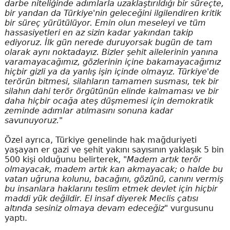
darbe niteliğinde adımlarla uzaklaştırıldığı bir süreçte,
bir yandan da Türkiye'nin geleceğini ilgilendiren kritik
bir süreç yürütülüyor. Emin olun meseleyi ve tüm
hassasiyetleri en az sizin kadar yakından takip
ediyoruz. İlk gün nerede duruyorsak bugün de tam
olarak aynı noktadayız. Bizler şehit ailelerinin yanına
varamayacağımız, gözlerinin içine bakamayacağımız
hiçbir gizli ya da yanlış işin içinde olmayız. Türkiye'de
terörün bitmesi, silahların tamamen susması, tek bir
silahın dahi terör örgütünün elinde kalmaması ve bir
daha hiçbir ocağa ateş düşmemesi için demokratik
zeminde adımlar atılmasını sonuna kadar
savunuyoruz."
Özel ayrıca, Türkiye genelinde hak mağduriyeti
yaşayan er gazi ve şehit yakını sayısının yaklaşık 5 bin
500 kişi olduğunu belirterek,
"Madem artık terör
olmayacak, madem artık kan akmayacak; o halde bu
vatan uğruna kolunu, bacağını, gözünü, canını vermiş
bu insanlara haklarını teslim etmek devlet için hiçbir
maddi yük değildir. El insaf diyerek Meclis çatısı
altında sesiniz olmaya devam edeceğiz"
vurgusunu
yaptı.