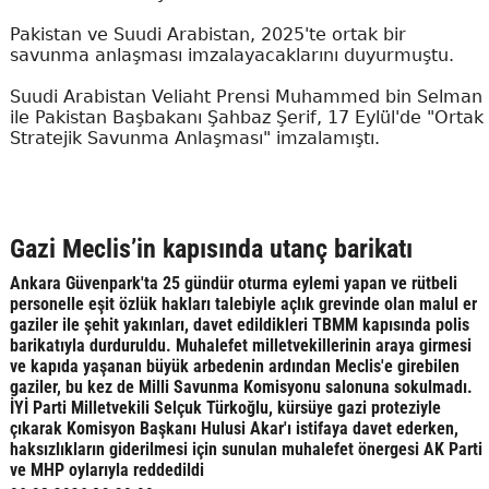
Pakistan ve Suudi Arabistan, 2025'te ortak bir
savunma anlaşması imzalayacaklarını duyurmuştu.
Suudi Arabistan Veliaht Prensi Muhammed bin Selman
ile Pakistan Başbakanı Şahbaz Şerif, 17 Eylül'de "Ortak
Stratejik Savunma Anlaşması" imzalamıştı.
Gazi Meclis’in kapısında utanç barikatı
Ankara Güvenpark'ta 25 gündür oturma eylemi yapan ve rütbeli
personelle eşit özlük hakları talebiyle açlık grevinde olan malul er
gaziler ile şehit yakınları, davet edildikleri TBMM kapısında polis
barikatıyla durduruldu. Muhalefet milletvekillerinin araya girmesi
ve kapıda yaşanan büyük arbedenin ardından Meclis'e girebilen
gaziler, bu kez de Milli Savunma Komisyonu salonuna sokulmadı.
İYİ Parti Milletvekili Selçuk Türkoğlu, kürsüye gazi proteziyle
çıkarak Komisyon Başkanı Hulusi Akar'ı istifaya davet ederken,
haksızlıkların giderilmesi için sunulan muhalefet önergesi AK Parti
ve MHP oylarıyla reddedildi