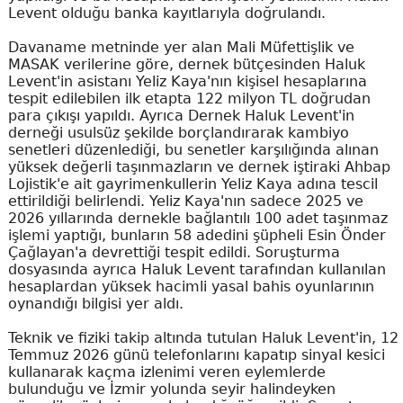
Levent olduğu banka kayıtlarıyla doğrulandı.
Davaname metninde yer alan Mali Müfettişlik ve
MASAK verilerine göre, dernek bütçesinden Haluk
Levent'in asistanı Yeliz Kaya'nın kişisel hesaplarına
tespit edilebilen ilk etapta 122 milyon TL doğrudan
para çıkışı yapıldı. Ayrıca Dernek Haluk Levent'in
derneği usulsüz şekilde borçlandırarak kambiyo
senetleri düzenlediği, bu senetler karşılığında alınan
yüksek değerli taşınmazların ve dernek iştiraki Ahbap
Lojistik'e ait gayrimenkullerin Yeliz Kaya adına tescil
ettirildiği belirlendi. Yeliz Kaya'nın sadece 2025 ve
2026 yıllarında dernekle bağlantılı 100 adet taşınmaz
işlemi yaptığı, bunların 58 adedini şüpheli Esin Önder
Çağlayan'a devrettiği tespit edildi. Soruşturma
dosyasında ayrıca Haluk Levent tarafından kullanılan
hesaplardan yüksek hacimli yasal bahis oyunlarının
oynandığı bilgisi yer aldı.
Teknik ve fiziki takip altında tutulan Haluk Levent'in, 12
Temmuz 2026 günü telefonlarını kapatıp sinyal kesici
kullanarak kaçma izlenimi veren eylemlerde
bulunduğu ve İzmir yolunda seyir halindeyken