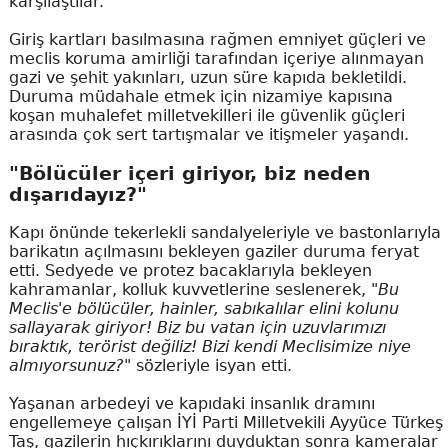
karşılaştılar.
Giriş kartları basılmasına rağmen emniyet güçleri ve
meclis koruma amirliği tarafından içeriye alınmayan
gazi ve şehit yakınları, uzun süre kapıda bekletildi.
Duruma müdahale etmek için nizamiye kapısına
koşan muhalefet milletvekilleri ile güvenlik güçleri
arasında çok sert tartışmalar ve itişmeler yaşandı.
"Bölücüler içeri giriyor, biz neden
dışarıdayız?"
Kapı önünde tekerlekli sandalyeleriyle ve bastonlarıyla
barikatın açılmasını bekleyen gaziler duruma feryat
etti. Sedyede ve protez bacaklarıyla bekleyen
kahramanlar, kolluk kuvvetlerine seslenerek,
"Bu
Meclis'e bölücüler, hainler, sabıkalılar elini kolunu
sallayarak giriyor! Biz bu vatan için uzuvlarımızı
bıraktık, terörist değiliz! Bizi kendi Meclisimize niye
almıyorsunuz?"
sözleriyle isyan etti.
Yaşanan arbedeyi ve kapıdaki insanlık dramını
engellemeye çalışan İYİ Parti Milletvekili Ayyüce Türkeş
Taş, gazilerin hıçkırıklarını duyduktan sonra kameralar