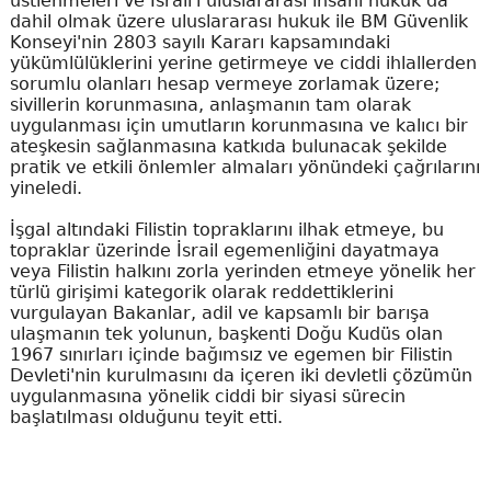
üstlenmeleri ve İsrail'i uluslararası insani hukuk da
dahil olmak üzere uluslararası hukuk ile BM Güvenlik
Konseyi'nin 2803 sayılı Kararı kapsamındaki
yükümlülüklerini yerine getirmeye ve ciddi ihlallerden
sorumlu olanları hesap vermeye zorlamak üzere;
sivillerin korunmasına, anlaşmanın tam olarak
uygulanması için umutların korunmasına ve kalıcı bir
ateşkesin sağlanmasına katkıda bulunacak şekilde
pratik ve etkili önlemler almaları yönündeki çağrılarını
yineledi.
İşgal altındaki Filistin topraklarını ilhak etmeye, bu
topraklar üzerinde İsrail egemenliğini dayatmaya
veya Filistin halkını zorla yerinden etmeye yönelik her
türlü girişimi kategorik olarak reddettiklerini
vurgulayan Bakanlar, adil ve kapsamlı bir barışa
ulaşmanın tek yolunun, başkenti Doğu Kudüs olan
1967 sınırları içinde bağımsız ve egemen bir Filistin
Devleti'nin kurulmasını da içeren iki devletli çözümün
uygulanmasına yönelik ciddi bir siyasi sürecin
başlatılması olduğunu teyit etti.