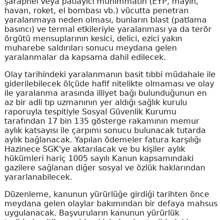
şarapnel veya patlayıcı mühimmatın (EYP, mayın,
havan, roket, el bombası vb.) vücutta penetran
yaralanmaya neden olması, bunların blast (patlama
basıncı) ve termal etkileriyle yaralanması ya da terör
örgütü mensuplarının kesici, delici, ezici yakın
muharebe saldırıları sonucu meydana gelen
yaralanmalar da kapsama dahil edilecek.
Olay tarihindeki yaralanmanın basit tıbbi müdahale ile
giderilebilecek ölçüde hafif nitelikte olmaması ve olay
ile yaralanma arasında illiyet bağı bulunduğunun en
az bir adli tıp uzmanının yer aldığı sağlık kurulu
raporuyla tespitiyle Sosyal Güvenlik Kurumu
tarafından 17 bin 135 gösterge rakamının memur
aylık katsayısı ile çarpımı sonucu bulunacak tutarda
aylık bağlanacak. Yapılan ödemeler fatura karşılığı
Hazinece SGK'ye aktarılacak ve bu kişiler aylık
hükümleri hariç 1005 sayılı Kanun kapsamındaki
gazilere sağlanan diğer sosyal ve özlük haklarından
yararlanabilecek.
Düzenleme, kanunun yürürlüğe girdiği tarihten önce
meydana gelen olaylar bakımından bir defaya mahsus
uygulanacak. Başvuruların kanunun yürürlük