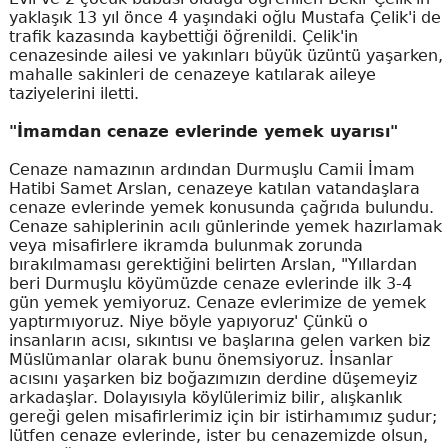
yaklaşık 13 yıl önce 4 yaşındaki oğlu Mustafa Çelik'i de
trafik kazasında kaybettiği öğrenildi. Çelik'in
cenazesinde ailesi ve yakınları büyük üzüntü yaşarken,
mahalle sakinleri de cenazeye katılarak aileye
taziyelerini iletti.
"İmamdan cenaze evlerinde yemek uyarısı"
Cenaze namazının ardından Durmuşlu Camii İmam
Hatibi Samet Arslan, cenazeye katılan vatandaşlara
cenaze evlerinde yemek konusunda çağrıda bulundu.
Cenaze sahiplerinin acılı günlerinde yemek hazırlamak
veya misafirlere ikramda bulunmak zorunda
bırakılmaması gerektiğini belirten Arslan, "Yıllardan
beri Durmuşlu köyümüzde cenaze evlerinde ilk 3-4
gün yemek yemiyoruz. Cenaze evlerimize de yemek
yaptırmıyoruz. Niye böyle yapıyoruz' Çünkü o
insanların acısı, sıkıntısı ve başlarına gelen varken biz
Müslümanlar olarak bunu önemsiyoruz. İnsanlar
acısını yaşarken biz boğazımızın derdine düşemeyiz
arkadaşlar. Dolayısıyla köylülerimiz bilir, alışkanlık
gereği gelen misafirlerimiz için bir istirhamımız şudur;
lütfen cenaze evlerinde, ister bu cenazemizde olsun,