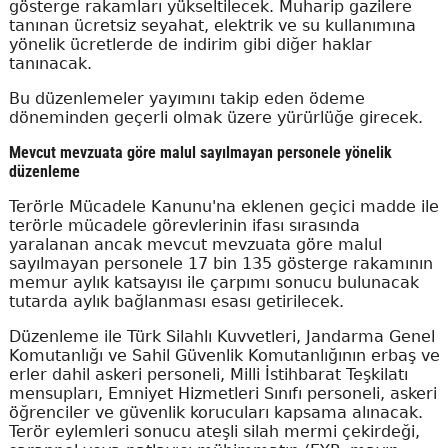
gösterge rakamları yükseltilecek. Muharip gazilere
tanınan ücretsiz seyahat, elektrik ve su kullanımına
yönelik ücretlerde de indirim gibi diğer haklar
tanınacak.
Bu düzenlemeler yayımını takip eden ödeme
döneminden geçerli olmak üzere yürürlüğe girecek.
Mevcut mevzuata göre malul sayılmayan personele yönelik
düzenleme
Terörle Mücadele Kanunu'na eklenen geçici madde ile
terörle mücadele görevlerinin ifası sırasında
yaralanan ancak mevcut mevzuata göre malul
sayılmayan personele 17 bin 135 gösterge rakamının
memur aylık katsayısı ile çarpımı sonucu bulunacak
tutarda aylık bağlanması esası getirilecek.
Düzenleme ile Türk Silahlı Kuvvetleri, Jandarma Genel
Komutanlığı ve Sahil Güvenlik Komutanlığının erbaş ve
erler dahil askeri personeli, Milli İstihbarat Teşkilatı
mensupları, Emniyet Hizmetleri Sınıfı personeli, askeri
öğrenciler ve güvenlik korucuları kapsama alınacak.
Terör eylemleri sonucu ateşli silah mermi çekirdeği,