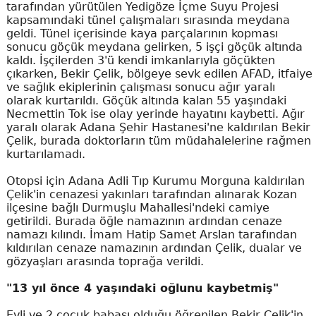
tarafından yürütülen Yedigöze İçme Suyu Projesi
kapsamındaki tünel çalışmaları sırasında meydana
geldi. Tünel içerisinde kaya parçalarının kopması
sonucu göçük meydana gelirken, 5 işçi göçük altında
kaldı. İşçilerden 3'ü kendi imkanlarıyla göçükten
çıkarken, Bekir Çelik, bölgeye sevk edilen AFAD, itfaiye
ve sağlık ekiplerinin çalışması sonucu ağır yaralı
olarak kurtarıldı. Göçük altında kalan 55 yaşındaki
Necmettin Tok ise olay yerinde hayatını kaybetti. Ağır
yaralı olarak Adana Şehir Hastanesi'ne kaldırılan Bekir
Çelik, burada doktorların tüm müdahalelerine rağmen
kurtarılamadı.
Otopsi için Adana Adli Tıp Kurumu Morguna kaldırılan
Çelik'in cenazesi yakınları tarafından alınarak Kozan
ilçesine bağlı Durmuşlu Mahallesi'ndeki camiye
getirildi. Burada öğle namazının ardından cenaze
namazı kılındı. İmam Hatip Samet Arslan tarafından
kıldırılan cenaze namazının ardından Çelik, dualar ve
gözyaşları arasında toprağa verildi.
"13 yıl önce 4 yaşındaki oğlunu kaybetmiş"
Evli ve 2 çocuk babası olduğu öğrenilen Bekir Çelik'in