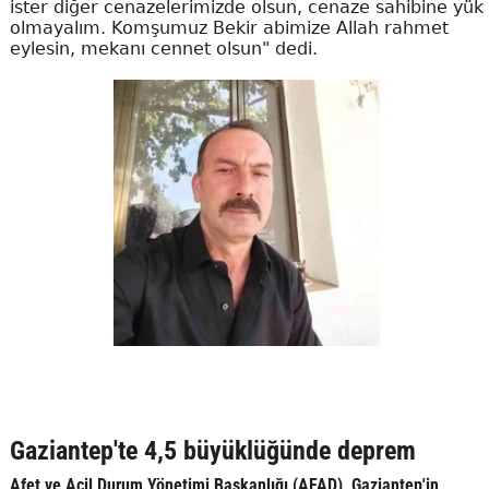
ister diğer cenazelerimizde olsun, cenaze sahibine yük
olmayalım. Komşumuz Bekir abimize Allah rahmet
eylesin, mekanı cennet olsun" dedi.
Gaziantep'te 4,5 büyüklüğünde deprem
Afet ve Acil Durum Yönetimi Başkanlığı (AFAD), Gaziantep'in