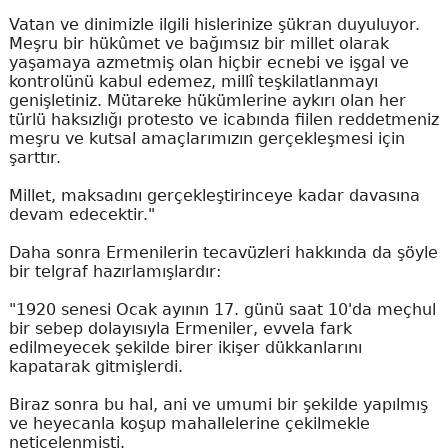
Vatan ve dinimizle ilgili hislerinize şükran duyuluyor.
Meşru bir hükûmet ve bağımsız bir millet olarak
yaşamaya azmetmiş olan hiçbir ecnebi ve işgal ve
kontrolünü kabul edemez, millî teşkilatlanmayı
genişletiniz. Mütareke hükümlerine aykırı olan her
türlü haksızlığı protesto ve icabında fiilen reddetmeniz
meşru ve kutsal amaçlarımızın gerçekleşmesi için
şarttır.
Millet, maksadını gerçekleştirinceye kadar davasına
devam edecektir."
Daha sonra Ermenilerin tecavüzleri hakkında da şöyle
bir telgraf hazırlamışlardır:
"1920 senesi Ocak ayının 17. günü saat 10'da meçhul
bir sebep dolayısıyla Ermeniler, evvela fark
edilmeyecek şekilde birer ikişer dükkanlarını
kapatarak gitmişlerdi.
Biraz sonra bu hal, ani ve umumi bir şekilde yapılmış
ve heyecanla koşup mahallelerine çekilmekle
neticelenmişti.