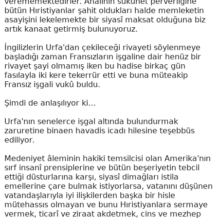
verememektedirler. Ahalinin sükûnet perverliğine
bütün Hıristiyanlar şahit oldukları halde memleketin
asayişini lekelemekte bir siyasî maksat olduğuna biz
artık kanaat getirmiş bulunuyoruz.
İngilizlerin Urfa'dan çekileceği rivayeti söylenmeye
başladığı zaman Fransızların işgaline dair henüz bir
rivayet şayi olmamış iken bu hadise birkaç gün
fasılayla iki kere tekerrür etti ve buna müteakip
Fransız işgali vukû buldu.
Şimdi de anlaşılıyor ki…
Urfa'nın senelerce işgal altında bulundurmak
zaruretine binaen havadis icadı hilesine teşebbüs
ediliyor.
Medeniyet âleminin hakiki temsilcisi olan Amerika'nın
sırf insanî prensiplerine ve bütün beşeriyetin tebcil
ettiği düsturlarına karşı, siyasî dimağları istila
emellerine çare bulmak istiyorlarsa, vatanını düşünen
vatandaşlarıyla iyi ilişkilerden başka bir hisle
mütehassıs olmayan ve bunu Hıristiyanlara sermaye
vermek, ticarî ve ziraat akdetmek, cins ve mezhep