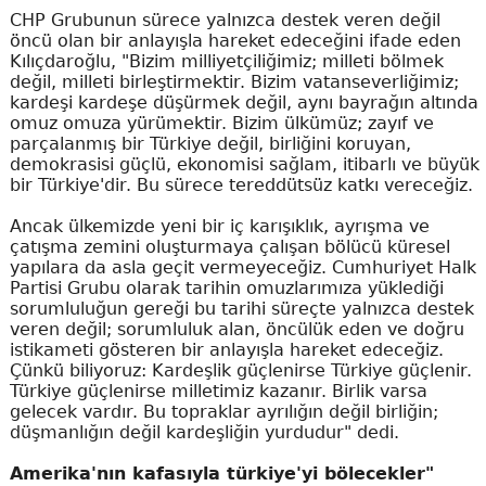
CHP Grubunun sürece yalnızca destek veren değil
öncü olan bir anlayışla hareket edeceğini ifade eden
Kılıçdaroğlu, "Bizim milliyetçiliğimiz; milleti bölmek
değil, milleti birleştirmektir. Bizim vatanseverliğimiz;
kardeşi kardeşe düşürmek değil, aynı bayrağın altında
omuz omuza yürümektir. Bizim ülkümüz; zayıf ve
parçalanmış bir Türkiye değil, birliğini koruyan,
demokrasisi güçlü, ekonomisi sağlam, itibarlı ve büyük
bir Türkiye'dir. Bu sürece tereddütsüz katkı vereceğiz.
Ancak ülkemizde yeni bir iç karışıklık, ayrışma ve
çatışma zemini oluşturmaya çalışan bölücü küresel
yapılara da asla geçit vermeyeceğiz. Cumhuriyet Halk
Partisi Grubu olarak tarihin omuzlarımıza yüklediği
sorumluluğun gereği bu tarihi süreçte yalnızca destek
veren değil; sorumluluk alan, öncülük eden ve doğru
istikameti gösteren bir anlayışla hareket edeceğiz.
Çünkü biliyoruz: Kardeşlik güçlenirse Türkiye güçlenir.
Türkiye güçlenirse milletimiz kazanır. Birlik varsa
gelecek vardır. Bu topraklar ayrılığın değil birliğin;
düşmanlığın değil kardeşliğin yurdudur" dedi.
Amerika'nın kafasıyla türkiye'yi bölecekler"