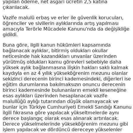
yapılan ödeme, net asgari ücretin 2,5 katına
çıkarılacak.
Vazife malulü erbaş ve erler ile güvenlik korucuları,
öğrenciler ve sivillerin aylıklarında artış yapılması
amacıyla Terörle Mücadele Kanunu'nda da değişikliğe
gidildi.
Buna göre, ilgili kanun hükümleri kapsamında
bağlanacak aylıklar, bitirmiş oldukları okullar
neticesinde hak kazandıkları unvanlar üzerinden
yürütmüş oldukları kamu görevleri sebebiyle daha
yüksek aylık bağlanmasına ilişkin hakları saklı kalmak
kaydıyla en az 4 yıllık yükseköğrenim mezunu olanlar
sekizinci derecenin birinci kademesindeki, diğerleri ise
eğitim durumlarına bakılmaksızın onuncu derecenin
birinci kademesinde bulunanların emekli keseneğine
esas aylıkları üzerinden hesaplanacak vazife
malullüğü aylığı tutarından düşük olamayacak ve
bunlar için Türkiye Cumhuriyeti Emekli Sandığı Kanunu
ilgili fıkrasına göre yapılacak yükseltmelerde aynı
derece başlangıç olarak esas alınarak artırılacak.
Derece yükselmelerinde yükseköğrenim mezunu gibi
işlem yapılacak ve dördüncü dereceye yükselenler