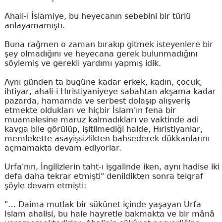
Ahali-i İslamiye, bu heyecanın sebebini bir türlü
anlayamamıştı.
Buna rağmen o zaman bırakıp gitmek isteyenlere bir
şey olmadığını ve heyecana gerek bulunmadığını
söylemiş ve gerekli yardımı yapmış idik.
Aynı günden ta bugüne kadar erkek, kadın, çocuk,
ihtiyar, ahali-i Hıristiyaniyeye sabahtan akşama kadar
pazarda, hamamda ve serbest dolaşıp alışveriş
etmekte oldukları ve hiçbir İslam'ın fena bir
muamelesine maruz kalmadıkları ve vaktinde adi
kavga bile görülüp, işitilmediği halde, Hıristiyanlar,
memlekette asayişsizlikten bahsederek dükkanlarını
açmamakta devam ediyorlar.
Urfa'nın, İngilizlerin taht-ı işgalinde iken, aynı hadise iki
defa daha tekrar etmişti" denildikten sonra telgraf
şöyle devam etmişti:
"… Daima mutlak bir sükûnet içinde yaşayan Urfa
Islam ahalisi, bu hale hayretle bakmakta ve bir mânâ