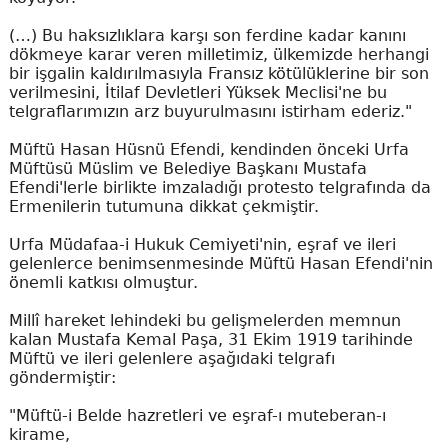
(…) Bu haksızlıklara karşı son ferdine kadar kanını
dökmeye karar veren milletimiz, ülkemizde herhangi
bir işgalin kaldırılmasıyla Fransız kötülüklerine bir son
verilmesini, İtilaf Devletleri Yüksek Meclisi'ne bu
telgraflarımızın arz buyurulmasını istirham ederiz."
Müftü Hasan Hüsnü Efendi, kendinden önceki Urfa
Müftüsü Müslim ve Belediye Başkanı Mustafa
Efendi'lerle birlikte imzaladığı protesto telgrafında da
Ermenilerin tutumuna dikkat çekmiştir.
Urfa Müdafaa-i Hukuk Cemiyeti'nin, eşraf ve ileri
gelenlerce benimsenmesinde Müftü Hasan Efendi'nin
önemli katkısı olmuştur.
Millî hareket lehindeki bu gelişmelerden memnun
kalan Mustafa Kemal Paşa, 31 Ekim 1919 tarihinde
Müftü ve ileri gelenlere aşağıdaki telgrafı
göndermiştir:
"Müftü-i Belde hazretleri ve eşraf-ı muteberan-ı
kirame,