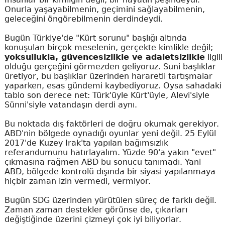
Onurla yaşayabilmenin, geçimini sağlayabilmenin,
geleceğini öngörebilmenin derdindeydi.
Bugün Türkiye'de "Kürt sorunu" başlığı altında
konuşulan birçok meselenin, gerçekte kimlikle değil;
yoksullukla, güvencesizlikle ve adaletsizlikle
ilgili
olduğu gerçeğini görmezden geliyoruz. Suni başlıklar
üretiyor, bu başlıklar üzerinden hararetli tartışmalar
yaparken, esas gündemi kaybediyoruz. Oysa sahadaki
tablo son derece net: Türk'üyle Kürt'üyle, Alevi'siyle
Sünni'siyle vatandaşın derdi aynı.
Bu noktada dış faktörleri de doğru okumak gerekiyor.
ABD'nin bölgede oynadığı oyunlar yeni değil. 25 Eylül
2017'de Kuzey Irak'ta yapılan bağımsızlık
referandumunu hatırlayalım. Yüzde 90'a yakın "evet"
çıkmasına rağmen ABD bu sonucu tanımadı. Yani
ABD, bölgede kontrolü dışında bir siyasi yapılanmaya
hiçbir zaman izin vermedi, vermiyor.
Bugün SDG üzerinden yürütülen süreç de farklı değil.
Zaman zaman destekler görünse de, çıkarları
değiştiğinde üzerini çizmeyi çok iyi biliyorlar.