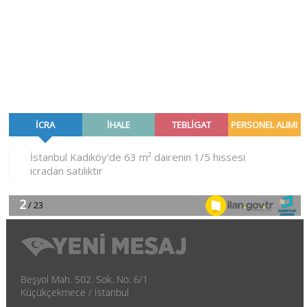
Beşyol Mah. 502. Sok. No: 6/1
Küçükçekmece / İstanbul