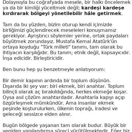
Dolayısıyla bu coğrafyada mesele, bir halkı öncelemek
ya da bir kimliği yüceltmek değil;
kardeşi kardeşe
kırdırarak bölgeyi yönetilebilir hâle getirmek
.
Tam da bu yüzden, bizim oturup kendi içimizde
birliğimizi güçlendirecek meseleleri konuşmamız
gerekiyor. Ayrıştırıcı söylemler yerine, ortak paydaları
büyütmek zorundayız. Mustafa Kemal Atatürk'ün
ortaya koyduğu "Türk milleti" tanımı, tam olarak bu
ihtiyacın karşılığıdır. Bu tanım; etnik değil, kapsayıcıdır.
İnşa edicidir. Birleştiricidir.
Ben bunu hep şu benzetmeyle anlatıyorum:
Bir demir kapının ardında bir toplum düşünün.
Dışarıda iki şey var: biri ekmek, biri anahtar. Toplum
bilinçli olarak aç bırakıldığında, herkes ekmeğe koşar.
Oysa asıl çözüm anahtardadır. Anahtarla kapıyı açıp
özgürleşmek mümkündür. Ama insanlar ekmek
peşinde koşturulurken, ülkenin toprağı, iradesi ve
geleceği sessizce elden alınır.
Bugün bölgede yaşanan tam olarak budur. Büyük bir
yeniden yapılandırma süreci yürütülmektedir. Eğer biz