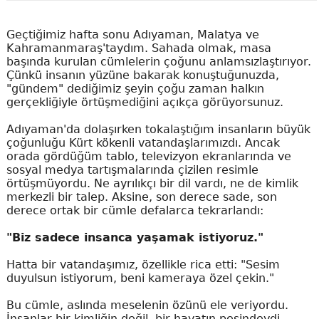
Geçtiğimiz hafta sonu Adıyaman, Malatya ve
Kahramanmaraş'taydım. Sahada olmak, masa
başında kurulan cümlelerin çoğunu anlamsızlaştırıyor.
Çünkü insanın yüzüne bakarak konuştuğunuzda,
"gündem" dediğimiz şeyin çoğu zaman halkın
gerçekliğiyle örtüşmediğini açıkça görüyorsunuz.
Adıyaman'da dolaşırken tokalaştığım insanların büyük
çoğunluğu Kürt kökenli vatandaşlarımızdı. Ancak
orada gördüğüm tablo, televizyon ekranlarında ve
sosyal medya tartışmalarında çizilen resimle
örtüşmüyordu. Ne ayrılıkçı bir dil vardı, ne de kimlik
merkezli bir talep. Aksine, son derece sade, son
derece ortak bir cümle defalarca tekrarlandı:
"Biz sadece insanca yaşamak istiyoruz."
Hatta bir vatandaşımız, özellikle rica etti: "Sesim
duyulsun istiyorum, beni kameraya özel çekin."
Bu cümle, aslında meselenin özünü ele veriyordu.
İnsanlar bir kimliğin değil, bir hayatın peşindeydi.