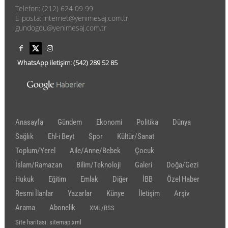
Telefon: (212) 624 09 99
E-posta: internet@yenimesaj.com.tr
gundogdu@yenimesaj.com.tr
WhatsApp iletişim:
(542)
289 52 85
Anasayfa
Gündem
Ekonomi
Politika
Dünya
Sağlık
Ehl-i Beyt
Spor
Kültür/Sanat
Toplum/Yerel
Aile/Anne/Bebek
Çocuk
İslam/Ramazan
Bilim/Teknoloji
Galeri
Doğa/Gezi
Hukuk
Eğitim
Emlak
Diğer
İBB
Özel Haber
Resmi İlanlar
Yazarlar
Künye
İletişim
Arşiv
Arama
Abonelik
XML/RSS
Site haritası: sitemap.xml