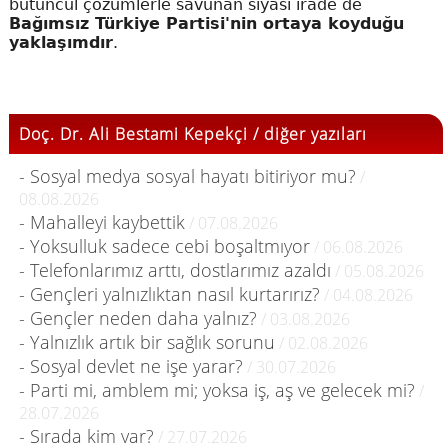
bütüncül çözümlerle savunan siyasi irade de
Bağımsız Türkiye Partisi'nin ortaya koyduğu
yaklaşımdır
.
Doç. Dr. Ali Bestami Kepekçi / diğer yazıları
- Sosyal medya sosyal hayatı bitiriyor mu?
/
08.08.2026
- Mahalleyi kaybettik
/ 07.08.2026
- Yoksulluk sadece cebi boşaltmıyor
/ 06.08.2026
- Telefonlarımız arttı, dostlarımız azaldı
/ 05.08.2026
- Gençleri yalnızlıktan nasıl kurtarırız?
/ 04.08.2026
- Gençler neden daha yalnız?
/ 03.08.2026
- Yalnızlık artık bir sağlık sorunu
/ 02.08.2026
- Sosyal devlet ne işe yarar?
/ 30.07.2026
- Parti mi, amblem mi; yoksa iş, aş ve gelecek mi?
/
28.07.2026
- Sırada kim var?
/ 27.07.2026