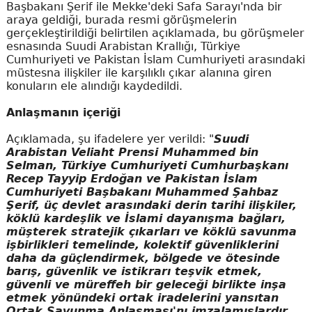
Başbakanı Şerif ile Mekke'deki Safa Sarayı'nda bir
araya geldiği, burada resmi görüşmelerin
gerçekleştirildiği belirtilen açıklamada, bu görüşmeler
esnasında Suudi Arabistan Krallığı, Türkiye
Cumhuriyeti ve Pakistan İslam Cumhuriyeti arasındaki
müstesna ilişkiler ile karşılıklı çıkar alanına giren
konuların ele alındığı kaydedildi.
Anlaşmanın içeriği
Açıklamada, şu ifadelere yer verildi: "
Suudi
Arabistan Veliaht Prensi Muhammed bin
Selman, Türkiye Cumhuriyeti Cumhurbaşkanı
Recep Tayyip Erdoğan ve Pakistan İslam
Cumhuriyeti Başbakanı Muhammed Şahbaz
Şerif, üç devlet arasındaki derin tarihi ilişkiler,
köklü kardeşlik ve İslami dayanışma bağları,
müşterek stratejik çıkarları ve köklü savunma
işbirlikleri temelinde, kolektif güvenliklerini
daha da güçlendirmek, bölgede ve ötesinde
barış, güvenlik ve istikrarı teşvik etmek,
güvenli ve müreffeh bir geleceği birlikte inşa
etmek yönündeki ortak iradelerini yansıtan
Ortak Savunma Anlaşması'nı imzalamışlardır.