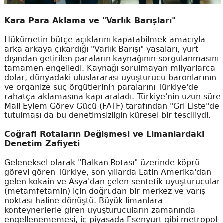
Kara Para Aklama ve "Varlık Barışları"
Hükümetin bütçe açıklarını kapatabilmek amacıyla
arka arkaya çıkardığı "Varlık Barışı" yasaları, yurt
dışından getirilen paraların kaynağının sorgulanmasını
tamamen engelledi. Kaynağı sorulmayan milyarlarca
dolar, dünyadaki uluslararası uyuşturucu baronlarının
ve organize suç örgütlerinin paralarını Türkiye'de
rahatça aklamasına kapı araladı. Türkiye'nin uzun süre
Mali Eylem Görev Gücü (FATF) tarafından "Gri Liste"de
tutulması da bu denetimsizliğin küresel bir tesciliydi.
Coğrafi Rotaların Değişmesi ve Limanlardaki
Denetim Zafiyeti
Geleneksel olarak "Balkan Rotası" üzerinde köprü
görevi gören Türkiye, son yıllarda Latin Amerika'dan
gelen kokain ve Asya'dan gelen sentetik uyuşturucular
(metamfetamin) için doğrudan bir merkez ve varış
noktası haline dönüştü. Büyük limanlara
konteynerlerle giren uyuşturucuların zamanında
engellenememesi, iç piyasada Esenyurt gibi metropol