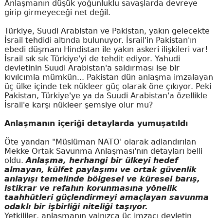
Anlaşmanın düşük yoğunluklu savaşlarda devreye
girip girmeyeceği net değil.
Türkiye, Suudi Arabistan ve Pakistan, yakın gelecekte
İsrail tehdidi altında bulunuyor. İsrail'in Pakistan'ın
ebedi düşmanı Hindistan ile yakın askeri ilişkileri var!
İsrail sık sık Türkiye'yi de tehdit ediyor. Yahudi
devletinin Suudi Arabistan'a saldırması ise bir
kıvılcımla mümkün... Pakistan dün anlaşma imzalayan
üç ülke içinde tek nükleer güç olarak öne çıkıyor. Peki
Pakistan, Türkiye'ye ya da Suudi Arabistan'a özellikle
İsrail'e karşı nükleer şemsiye olur mu?
Anlaşmanın içeriği detaylarda yumuşatıldı
Öte yandan "Müslüman NATO' olarak adlandırılan
Mekke Ortak Savunma Anlaşması'nın detayları belli
oldu.
Anlaşma, herhangi bir ülkeyi hedef
almayan, külfet paylaşımı ve ortak güvenlik
anlayışı temelinde bölgesel ve küresel barış,
istikrar ve refahın korunmasına yönelik
taahhütleri güçlendirmeyi amaçlayan savunma
odaklı bir işbirliği niteliği taşıyor.
Yetkililer, anlaşmanın yalnızca üç imzacı devletin