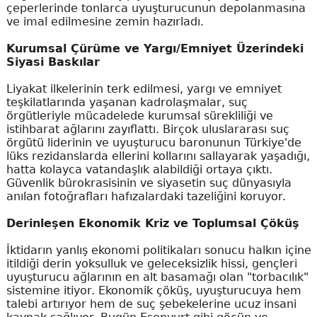
çeperlerinde tonlarca uyuşturucunun depolanmasına
ve imal edilmesine zemin hazırladı.
Kurumsal Çürüme ve Yargı/Emniyet Üzerindeki
Siyasi Baskılar
Liyakat ilkelerinin terk edilmesi, yargı ve emniyet
teşkilatlarında yaşanan kadrolaşmalar, suç
örgütleriyle mücadelede kurumsal sürekliliği ve
istihbarat ağlarını zayıflattı. Birçok uluslararası suç
örgütü liderinin ve uyuşturucu baronunun Türkiye'de
lüks rezidanslarda ellerini kollarını sallayarak yaşadığı,
hatta kolayca vatandaşlık alabildiği ortaya çıktı.
Güvenlik bürokrasisinin ve siyasetin suç dünyasıyla
anılan fotoğrafları hafızalardaki tazeliğini koruyor.
Derinleşen Ekonomik Kriz ve Toplumsal Çöküş
İktidarın yanlış ekonomi politikaları sonucu halkın içine
itildiği derin yoksulluk ve geleceksizlik hissi, gençleri
uyuşturucu ağlarının en alt basamağı olan "torbacılık"
sistemine itiyor. Ekonomik çöküş, uyuşturucuya hem
talebi artırıyor hem de suç şebekelerine ucuz insani