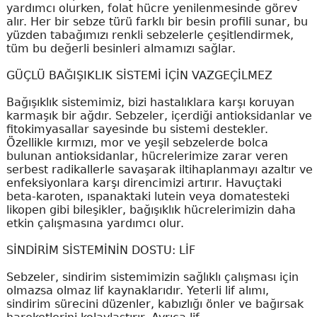
yardımcı olurken, folat hücre yenilenmesinde görev
alır. Her bir sebze türü farklı bir besin profili sunar, bu
yüzden tabağımızı renkli sebzelerle çeşitlendirmek,
tüm bu değerli besinleri almamızı sağlar.
GÜÇLÜ BAĞIŞIKLIK SİSTEMİ İÇİN VAZGEÇİLMEZ
Bağışıklık sistemimiz, bizi hastalıklara karşı koruyan
karmaşık bir ağdır. Sebzeler, içerdiği antioksidanlar ve
fitokimyasallar sayesinde bu sistemi destekler.
Özellikle kırmızı, mor ve yeşil sebzelerde bolca
bulunan antioksidanlar, hücrelerimize zarar veren
serbest radikallerle savaşarak iltihaplanmayı azaltır ve
enfeksiyonlara karşı direncimizi artırır. Havuçtaki
beta-karoten, ıspanaktaki lutein veya domatesteki
likopen gibi bileşikler, bağışıklık hücrelerimizin daha
etkin çalışmasına yardımcı olur.
SİNDİRİM SİSTEMİNİN DOSTU: LİF
Sebzeler, sindirim sistemimizin sağlıklı çalışması için
olmazsa olmaz lif kaynaklarıdır. Yeterli lif alımı,
sindirim sürecini düzenler, kabızlığı önler ve bağırsak