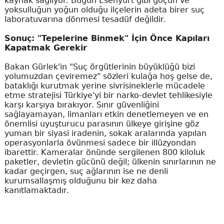
kaynak sağlıyor. Bugün Esenyurt gibi göçün ve
yoksulluğun yoğun olduğu ilçelerin adeta birer suç
laboratuvarına dönmesi tesadüf değildir.
Sonuç: "Tepelerine Binmek" İçin Önce Kapıları
Kapatmak Gerekir
Bakan Gürlek'in "Suç örgütlerinin büyüklüğü bizi
yolumuzdan çeviremez" sözleri kulağa hoş gelse de,
bataklığı kurutmak yerine sivrisineklerle mücadele
etme stratejisi Türkiye'yi bir narko-devlet tehlikesiyle
karşı karşıya bırakıyor. Sınır güvenliğini
sağlayamayan, limanları etkin denetlemeyen ve en
önemlisi uyuşturucu parasının ülkeye girişine göz
yuman bir siyasi iradenin, sokak aralarında yapılan
operasyonlarla övünmesi sadece bir illüzyondan
ibarettir. Kameralar önünde sergilenen 800 kiloluk
paketler, devletin gücünü değil; ülkenin sınırlarının ne
kadar geçirgen, suç ağlarının ise ne denli
kurumsallaşmış olduğunu bir kez daha
kanıtlamaktadır.