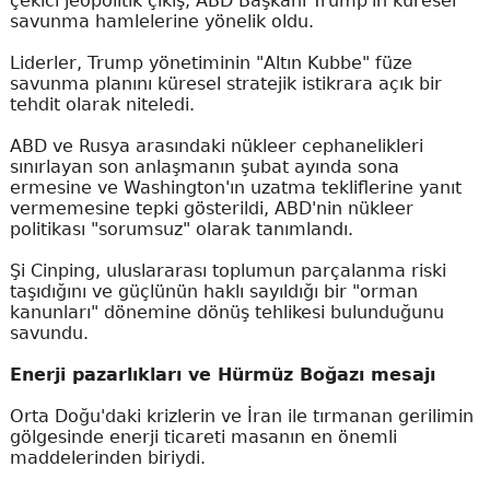
çekici jeopolitik çıkış, ABD Başkanı Trump'ın küresel
savunma hamlelerine yönelik oldu.
Liderler, Trump yönetiminin "Altın Kubbe" füze
savunma planını küresel stratejik istikrara açık bir
tehdit olarak niteledi.
ABD ve Rusya arasındaki nükleer cephanelikleri
sınırlayan son anlaşmanın şubat ayında sona
ermesine ve Washington'ın uzatma tekliflerine yanıt
vermemesine tepki gösterildi, ABD'nin nükleer
politikası "sorumsuz" olarak tanımlandı.
Şi Cinping, uluslararası toplumun parçalanma riski
taşıdığını ve güçlünün haklı sayıldığı bir "orman
kanunları" dönemine dönüş tehlikesi bulunduğunu
savundu.
Enerji pazarlıkları ve Hürmüz Boğazı mesajı
Orta Doğu'daki krizlerin ve İran ile tırmanan gerilimin
gölgesinde enerji ticareti masanın en önemli
maddelerinden biriydi.