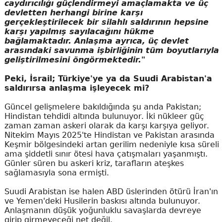
caydırıcılığı güçlendirmeyi amaçlamakta ve üç
devletten herhangi birine karşı
gerçekleştirilecek bir silahlı saldırının hepsine
karşı yapılmış sayılacağını hükme
bağlamaktadır. Anlaşma ayrıca, üç devlet
arasındaki savunma işbirliğinin tüm boyutlarıyla
geliştirilmesini öngörmektedir."
Peki, İsrail; Türkiye'ye ya da Suudi Arabistan'a
saldırırsa anlaşma işleyecek mi?
Güncel gelişmelere bakıldığında şu anda Pakistan;
Hindistan tehdidi altında bulunuyor. İki nükleer güç
zaman zaman askeri olarak da karşı karşıya geliyor.
Nitekim Mayıs 2025'te Hindistan ve Pakistan arasında
Keşmir bölgesindeki artan gerilim nedeniyle kısa süreli
ama şiddetli sınır ötesi hava çatışmaları yaşanmıştı.
Günler süren bu askeri kriz, tarafların ateşkes
sağlamasıyla sona ermişti.
Suudi Arabistan ise halen ABD üslerinden ötürü İran'ın
ve Yemen'deki Husilerin baskısı altında bulunuyor.
Anlaşmanın düşük yoğunluklu savaşlarda devreye
girip girmeyeceği net değil.