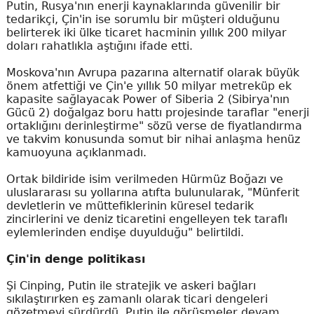
Putin, Rusya'nın enerji kaynaklarında güvenilir bir
tedarikçi, Çin'in ise sorumlu bir müşteri olduğunu
belirterek iki ülke ticaret hacminin yıllık 200 milyar
doları rahatlıkla aştığını ifade etti.
Moskova'nın Avrupa pazarına alternatif olarak büyük
önem atfettiği ve Çin'e yıllık 50 milyar metreküp ek
kapasite sağlayacak Power of Siberia 2 (Sibirya'nın
Gücü 2) doğalgaz boru hattı projesinde taraflar "enerji
ortaklığını derinleştirme" sözü verse de fiyatlandırma
ve takvim konusunda somut bir nihai anlaşma henüz
kamuoyuna açıklanmadı.
Ortak bildiride isim verilmeden Hürmüz Boğazı ve
uluslararası su yollarına atıfta bulunularak, "Münferit
devletlerin ve müttefiklerinin küresel tedarik
zincirlerini ve deniz ticaretini engelleyen tek taraflı
eylemlerinden endişe duyulduğu" belirtildi.
Çin'in denge politikası
Şi Cinping, Putin ile stratejik ve askeri bağları
sıkılaştırırken eş zamanlı olarak ticari dengeleri
gözetmeyi sürdürdü. Putin ile görüşmeler devam