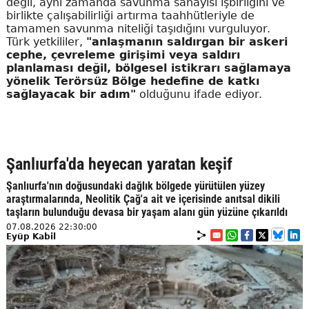
değil, aynı zamanda savunma sanayisi işbirliğini ve
birlikte çalışabilirliği artırma taahhütleriyle de
tamamen savunma niteliği taşıdığını vurguluyor.
Türk yetkililer,
"anlaşmanın saldırgan bir askeri
cephe, çevreleme girişimi veya saldırı
planlaması değil, bölgesel istikrarı sağlamaya
yönelik Terörsüz Bölge hedefine de katkı
sağlayacak bir adım"
olduğunu ifade ediyor.
Şanlıurfa'da heyecan yaratan keşif
Şanlıurfa'nın doğusundaki dağlık bölgede yürütülen yüzey
araştırmalarında, Neolitik Çağ'a ait ve içerisinde anıtsal dikili
taşların bulunduğu devasa bir yaşam alanı gün yüzüne çıkarıldı
07.08.2026 22:30:00
Eyüp Kabil