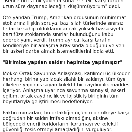
"Bence bu iş çok yakında sona erecek. Karşı tarafın
uzun süre dayanabileceğini düşünmüyorum" dedi.
Öte yandan Trump, Amerikan ordusunun mühimmat
stoklarına ilişkin soruya, bazı silah türlerinde sınırsız
tedarike sahip olduklarını ancak yüksek hassasiyetli
bazı füze stoklarında sınırlar bulunduğunu kabul
ederek yanıt verdi. Trump ayrıca, karşı tarafın
kendileriyle bir anlaşma arayışında olduğunu ve yeni
bir askeri darbe almak istemediklerini iddia etti.
"Birimize yapılan saldırı hepimize yapılmıştır"
Mekke Ortak Savunma Anlaşması, katılımcı üç ülkeden
herhangi birine yapılacak silahlı bir saldırıyı, tüm üye
ülkelere yapılmış sayan kolektif bir caydırıcılık maddesi
içeriyor. Anlaşma uyarınca savunma sanayisi, askeri
eğitim, ortak caydırıcılık ve lojistik iş birliğinin tüm
boyutlarıyla geliştirilmesi hedefleniyor.
Paktın mimarları, bu ortaklığın üçüncü bir ülkeye karşı
doğrudan bir saldırı ittifakı olmadığını, aksine
bölgedeki enerji koridorlarını korumayı ve kolektif
güvenliği tesis etmeyi amaçladığını vurguluyor.