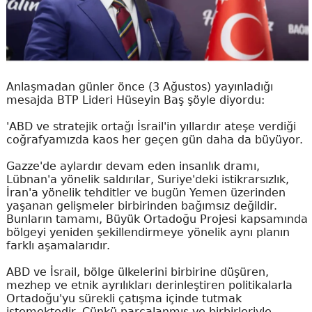
Anlaşmadan günler önce (3 Ağustos) yayınladığı
mesajda BTP Lideri Hüseyin Baş şöyle diyordu:
'ABD ve stratejik ortağı İsrail'in yıllardır ateşe verdiği
coğrafyamızda kaos her geçen gün daha da büyüyor.
Gazze'de aylardır devam eden insanlık dramı,
Lübnan'a yönelik saldırılar, Suriye'deki istikrarsızlık,
İran'a yönelik tehditler ve bugün Yemen üzerinden
yaşanan gelişmeler birbirinden bağımsız değildir.
Bunların tamamı, Büyük Ortadoğu Projesi kapsamında
bölgeyi yeniden şekillendirmeye yönelik aynı planın
farklı aşamalarıdır.
ABD ve İsrail, bölge ülkelerini birbirine düşüren,
mezhep ve etnik ayrılıkları derinleştiren politikalarla
Ortadoğu'yu sürekli çatışma içinde tutmak
istemektedir. Çünkü parçalanmış ve birbirleriyle