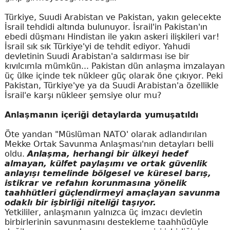
Türkiye, Suudi Arabistan ve Pakistan, yakın gelecekte
İsrail tehdidi altında bulunuyor. İsrail'in Pakistan'ın
ebedi düşmanı Hindistan ile yakın askeri ilişkileri var!
İsrail sık sık Türkiye'yi de tehdit ediyor. Yahudi
devletinin Suudi Arabistan'a saldırması ise bir
kıvılcımla mümkün... Pakistan dün anlaşma imzalayan
üç ülke içinde tek nükleer güç olarak öne çıkıyor. Peki
Pakistan, Türkiye'ye ya da Suudi Arabistan'a özellikle
İsrail'e karşı nükleer şemsiye olur mu?
Anlaşmanın içeriği detaylarda yumuşatıldı
Öte yandan "Müslüman NATO' olarak adlandırılan
Mekke Ortak Savunma Anlaşması'nın detayları belli
oldu.
Anlaşma, herhangi bir ülkeyi hedef
almayan, külfet paylaşımı ve ortak güvenlik
anlayışı temelinde bölgesel ve küresel barış,
istikrar ve refahın korunmasına yönelik
taahhütleri güçlendirmeyi amaçlayan savunma
odaklı bir işbirliği niteliği taşıyor.
Yetkililer, anlaşmanın yalnızca üç imzacı devletin
birbirlerinin savunmasını destekleme taahhüdüyle