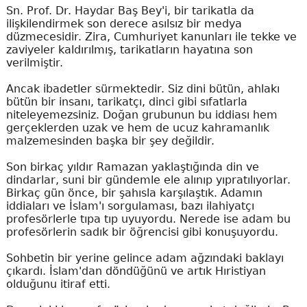
Sn. Prof. Dr. Haydar Baş Bey'i, bir tarikatla da
ilişkilendirmek son derece asılsız bir medya
düzmecesidir. Zira, Cumhuriyet kanunları ile tekke ve
zaviyeler kaldırılmış, tarikatların hayatına son
verilmiştir.
Ancak ibadetler sürmektedir. Siz dini bütün, ahlakı
bütün bir insanı, tarikatçı, dinci gibi sıfatlarla
niteleyemezsiniz. Doğan grubunun bu iddiası hem
gerçeklerden uzak ve hem de ucuz kahramanlık
malzemesinden başka bir şey değildir.
Son birkaç yıldır Ramazan yaklaştığında din ve
dindarlar, suni bir gündemle ele alınıp yıpratılıyorlar.
Birkaç gün önce, bir şahısla karşılaştık. Adamın
iddiaları ve İslam'ı sorgulaması, bazı ilahiyatçı
profesörlerle tıpa tıp uyuyordu. Nerede ise adam bu
profesörlerin sadık bir öğrencisi gibi konuşuyordu.
Sohbetin bir yerine gelince adam ağzındaki baklayı
çıkardı. İslam'dan döndüğünü ve artık Hıristiyan
olduğunu itiraf etti.