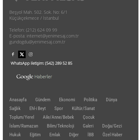
Beşyol Mah. 502. Sok. No: 6/1
Küçükçekmece / İstanbul
Telefon: (212) 624 09 99
E-posta: internet@yenimesaj.com.tr
gundogdu@yenimesaj.com.tr
WhatsApp iletişim:
(542)
289 52 85
Anasayfa
Gündem
Ekonomi
Politika
Dünya
Sağlık
Ehl-i Beyt
Spor
Kültür/Sanat
Toplum/Yerel
Aile/Anne/Bebek
Çocuk
İslam/Ramazan
Bilim/Teknoloji
Galeri
Doğa/Gezi
Hukuk
Eğitim
Emlak
Diğer
İBB
Özel Haber