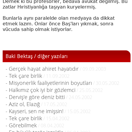
Demek ki bu profesörler, bedava avukat değilmiş. Bu
zatlar Hıristiyanlığa taşıyan kuryelermiş.
Bunlarla aynı paralelde olan medyaya da dikkat
etmek lazım. Onlar önce Baş'ları yıkmak, sonra
vücuda sahip olmak istiyorlar.
Baki Bektaş / diğer yazıları
- Gerçek hayat ahiret hayatıdır
/ 09.09.2003
- Tek çare birlik
/ 11.09.2002
- Misyonerlik faaliyetlerinin boyutları
/ 30.05.2002
- Halkımız çok iyi bir gözlemci
/ 25.05.2002
- Derviş'e göre deniz bitti
/ 24.05.2002
- Aziz ol, Elazığ
/ 17.05.2002
- Kayseri, sen ne imişsin!
/ 15.05.2002
- Tek çare birlik
/ 15.04.2002
- Görebilmek
/ 08.04.2002